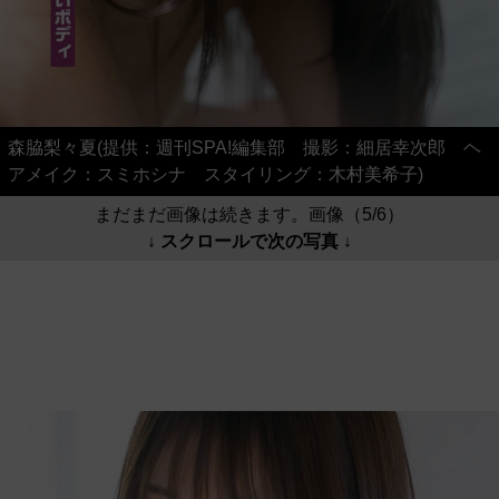
森脇梨々夏(提供：週刊SPA!編集部 撮影：細居幸次郎 ヘ
アメイク：スミホシナ スタイリング：木村美希子)
まだまだ画像は続きます。画像（5/6）
↓ スクロールで次の写真 ↓