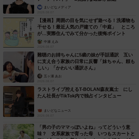
まいどなメディア
2026.08.07
【漫画】周囲の目を気にせず遊べる！洗濯物も
干せる！最近人気の戸建ての「中庭」 ところ
が…実際住んでみて分かった後悔ポイント
中瀬 えみ
2026.08.07
難聴のお姉ちゃんに5歳の妹が手話通訳 互い
に支え合う家族の日常に反響「妹ちゃん、頼も
しい」「かわいい通訳さん」
五ヶ瀬 あお
2026.08.07
ラストライブ控えるT-BOLAN森友嵐士 にし
たん社長がTikTok内で独占インタビュー
まいどなニュース
2026.08.07
「男の子のママっぽいよね」ってどういう意
味？ 女系家族で育った母 いつもスカートと