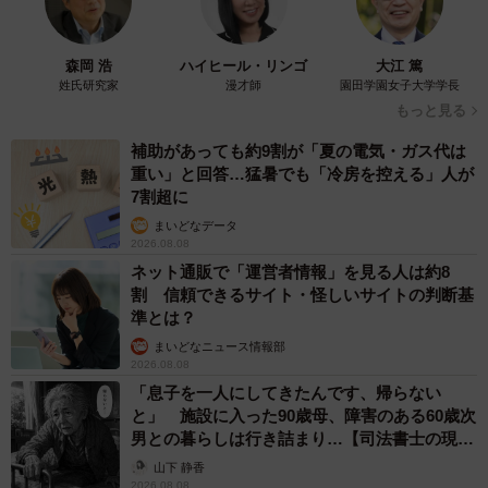
森岡 浩
ハイヒール・リンゴ
大江 篤
姓氏研究家
漫才師
園田学園女子大学学長
もっと見る
補助があっても約9割が「夏の電気・ガス代は
重い」と回答…猛暑でも「冷房を控える」人が
7割超に
まいどなデータ
2026.08.08
ネット通販で「運営者情報」を見る人は約8
割 信頼できるサイト・怪しいサイトの判断基
準とは？
まいどなニュース情報部
2026.08.08
「息子を一人にしてきたんです、帰らない
と」 施設に入った90歳母、障害のある60歳次
男との暮らしは行き詰まり…【司法書士の現場
から】
山下 静香
2026.08.08