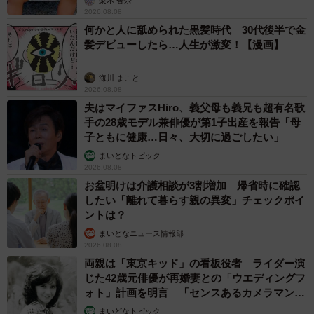
2026.08.08
何かと人に舐められた黒髪時代 30代後半で金
髪デビューしたら…人生が激変！【漫画】
海川 まこと
2026.08.08
夫はマイファスHiro、義父母も義兄も超有名歌
手の28歳モデル兼俳優が第1子出産を報告「母
子ともに健康…日々、大切に過ごしたい」
まいどなトピック
2026.08.08
お盆明けは介護相談が3割増加 帰省時に確認
したい「離れて暮らす親の異変」チェックポイ
ントは？
まいどなニュース情報部
2026.08.08
両親は「東京キッド」の看板役者 ライダー演
じた42歳元俳優が再婚妻との「ウエディングフ
ォト」計画を明言 「センスあるカメラマン求
む」
まいどなトピック