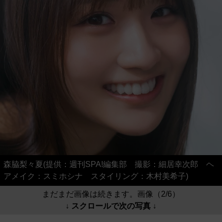
森脇梨々夏(提供：週刊SPA!編集部 撮影：細居幸次郎 ヘ
アメイク：スミホシナ スタイリング：木村美希子)
まだまだ画像は続きます。画像（2/6）
↓ スクロールで次の写真 ↓