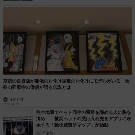
京都の百貨店が開催のお化け屋敷のお化けにモデルがいる 比
叡山延暦寺の僧侶が語る伝説とは
浅井 佳穂
2026.08.08
熊本地震でペット同伴の避難を諦める人に胸を
痛め… 被災ペットの受け入れ先をアプリに表
示する「動物避難所マップ」が始動
平藤 清刀