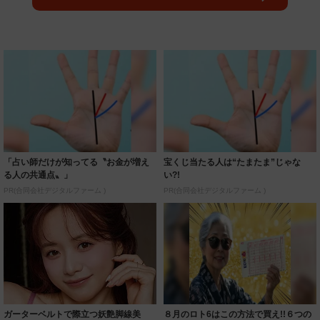
「占い師だけが知ってる〝お金が増え
宝くじ当たる人は“たまたま”じゃな
る人の共通点〟」
い?!
PR(合同会社デジタルファーム )
PR(合同会社デジタルファーム )
ガーターベルトで際立つ妖艶脚線美
８月のロト6はこの方法で買え!!６つの