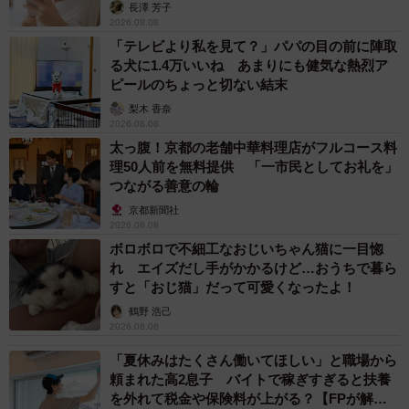
解説】
長澤 芳子
2026.08.08
「テレビより私を見て？」パパの目の前に陣取
る犬に1.4万いいね あまりにも健気な熱烈ア
ピールのちょっと切ない結末
梨木 香奈
2026.08.08
太っ腹！京都の老舗中華料理店がフルコース料
理50人前を無料提供 「一市民としてお礼を」
つながる善意の輪
京都新聞社
2026.08.08
ボロボロで不細工なおじいちゃん猫に一目惚
れ エイズだし手がかかるけど…おうちで暮ら
すと「おじ猫」だって可愛くなったよ！
鶴野 浩己
2026.08.08
「夏休みはたくさん働いてほしい」と職場から
頼まれた高2息子 バイトで稼ぎすぎると扶養
を外れて税金や保険料が上がる？【FPが解