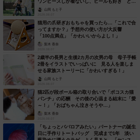
ワンピースしか着ないし、ヒールも好き どの
へんが…
山岡 もと子
2026.08.07
猫用の爪研ぎおもちゃを買ったら…「これで合
ってますか？」予想外の使い方が大反響
「100点満点」「かわいいからよし！」
梨木 香奈
2026.08.07
2歳半の長男と生後2カ月の次男の母 母子手帳
2冊をイラストでいっぱいに 見る人を楽しま
せる家族ストーリーに「かわいすぎる！」
山岡 もと子
2026.08.07
猫2匹が段ボール箱の取り合いで「ポコスカ猫
パンチ」の応酬 その後の心温まる結末に「愛
～！」「おばちゃん泣きそうや…」
梨木 香奈
2026.08.07
「ちょっとババロアみたい」パートナーの誕生
日に手作りトートバッグ 完成まで1年 淡い
藍染めに漂うクラゲ よく見ると…「センスす