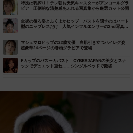
特技は乳搾り！テレ朝お天気キャスターがアンコールグラ
ビア 圧倒的な清楚感あふれる写真集から厳選カット公開
全裸の後ろ姿とふくよかヒップ バストを隠すのはハート
型のニップレスだけ 人気インフルエンサーの2nd写真集
デジタル版が過激すぎる
マシュマロヒップの32歳女優 白肌引き立つハイレグ姿
超豪華24ページの巻頭グラビアで登場
Fカップのバズーカバスト CYBERJAPANの美女とスナ
ックでデュエット重ね……シングルベッドで艶姿