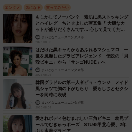
エンタメ
気になる
買ってみたい
もしかしてノーパン？ 素肌に黒ストッキング
とハイレグ ちとせよしの写真集「 大胆なカ
ットが盛りだくさんです… 心して見てくださ
い」
まいどなニュースエンタメ部
2026.08.08
はだけた黒キャミからあふれるマシュマロ 一
世を風靡したグラビアレジェンド 伝説の「貝
殻ビキニ」から「サンゴNUDE」へ
まいどなニュースエンタメ部
2026.08.08
韓国グラドルの第一人者ピョ・ウンジ メイド
風シャツで胸の下がちらり 愛らしさとセクシ
ーを同時に表現
まいどなニュースエンタメ部
2026.08.08
愛されボディ包むまぶしい三角ビキニ 幼児プ
ールでむぎゅっポーズ STU48甲斐心愛、2年
ぶり水着グラビア