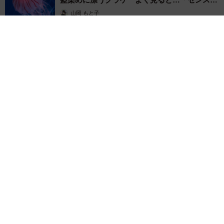
ごい」
山岡 もと子
2026.08.07
【漫画】大学生息子の「頼れる彼氏」っぷりを見て母は絶句
「起きなよ、遅刻するよ」って…あなた毎朝私が起こしてます
けど？笑
松波 穂乃圭
2026.08.07
【お盆の帰省】既婚女性の半数以上が「日常よ
り疲れる」 気遣いや準備で深まる夫婦の温度