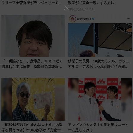
フリーアナ森香澄がランジェリーモデ
数字が『完全一致』する方法
ルに ｢PE...
PR(株式会社MURA)
「一瞬誰かと…」彦摩呂、30キロ近く
紗栄子の長男 18歳のモデル、カジュ
減量した姿に反響 既製品の防護服が
アルコーデのおしゃれ近影が「両親の
着られると...
いいとこ取...
【昭和43年以前生まれはロト６この数
アマゾンで大人気！血圧対策はコーヒ
字を買うべき】6つの数字が「完全一
ーに足してみて