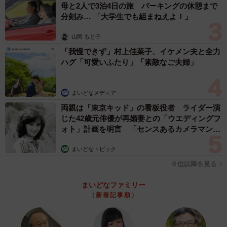
母と2人で3泊4日の旅 パーキングの休憩まで
分刻み… 「大学生でも組まねえよ！」
山岡 もと子
「我慢できず」村上佳菜子、イケメン夫と全力
ハグ「可愛いふたり」「素敵なご夫婦」
まいどなメディア
両親は「東京キッド」の看板役者 ライダー演
じた42歳元俳優が再婚妻との「ウエディングフ
ォト」計画を明言 「センスあるカメラマン求
む」
まいどなトピック
６位以降を見る
まいどなファミリー
（新着記事順）