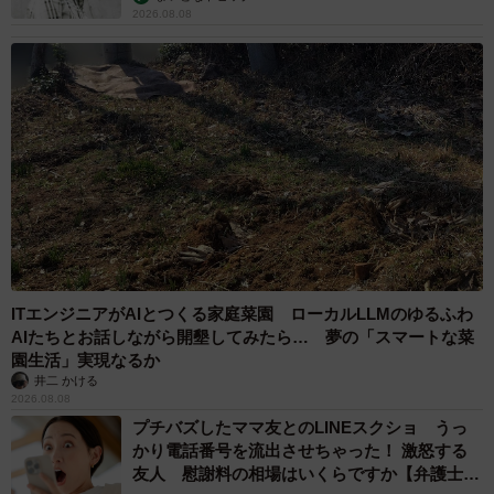
2026.08.08
ITエンジニアがAIとつくる家庭菜園 ローカルLLMのゆるふわ
AIたちとお話しながら開墾してみたら… 夢の「スマートな菜
園生活」実現なるか
井二 かける
2026.08.08
プチバズしたママ友とのLINEスクショ うっ
かり電話番号を流出させちゃった！ 激怒する
友人 慰謝料の相場はいくらですか【弁護士が