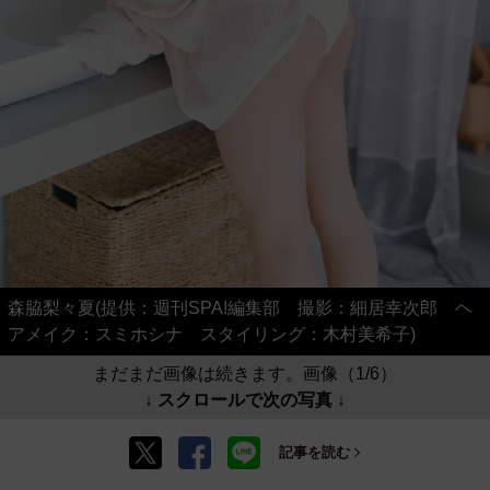
森脇梨々夏(提供：週刊SPA!編集部 撮影：細居幸次郎 ヘ
アメイク：スミホシナ スタイリング：木村美希子)
まだまだ画像は続きます。画像（1/6）
↓ スクロールで次の写真 ↓
記事を読む