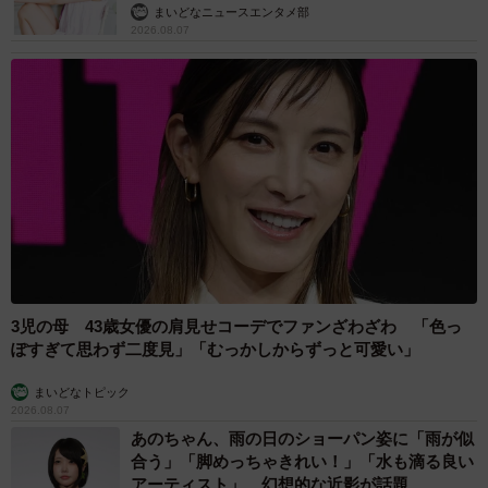
まいどなニュースエンタメ部
2026.08.07
3児の母 43歳女優の肩見せコーデでファンざわざわ 「色っ
ぽすぎて思わず二度見」「むっかしからずっと可愛い」
まいどなトピック
2026.08.07
あのちゃん、雨の日のショーパン姿に「雨が似
合う」「脚めっちゃきれい！」「水も滴る良い
アーティスト」 幻想的な近影が話題