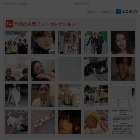
致」する方...
PR(株式会社MURA)
PR(森永乳業)
Recommended by
昨日の人気フォトセレクション