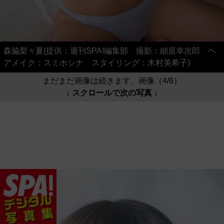
森脇梨々夏(提供：週刊SPA!編集部 撮影：細居幸次郎 ヘ
アメイク：スミホシナ スタイリング：木村美希子)
まだまだ画像は続きます。画像（4/6）
↓ スクロールで次の写真 ↓