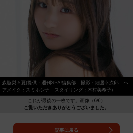
森脇梨々夏(提供：週刊SPA!編集部 撮影：細居幸次郎 ヘ
アメイク：スミホシナ スタイリング：木村美希子)
これが最後の一枚です。画像（6/6）
ご覧いただきありがとうございました。
記事に戻る