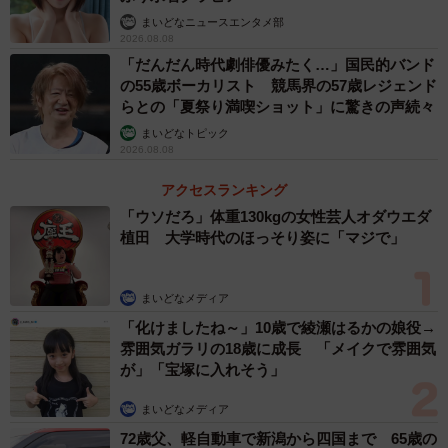
まいどなニュースエンタメ部
2026.08.08
「だんだん時代劇俳優みたく…」国民的バンド
の55歳ボーカリスト 競馬界の57歳レジェンド
らとの「夏祭り満喫ショット」に驚きの声続々
まいどなトピック
2026.08.08
アクセスランキング
「ウソだろ」体重130kgの女性芸人オダウエダ
植田 大学時代のほっそり姿に「マジで」
まいどなメディア
「化けましたね～」10歳で綾瀬はるかの娘役→
雰囲気ガラリの18歳に成長 「メイクで雰囲気
が」「宝塚に入れそう」
まいどなメディア
72歳父、軽自動車で新潟から四国まで 65歳の