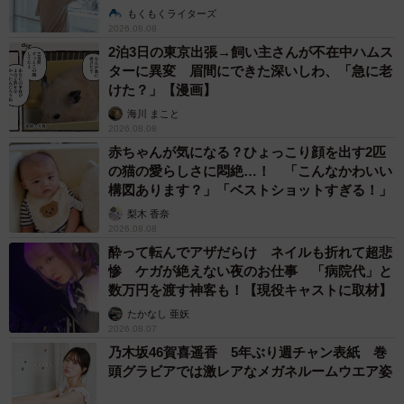
説】
もくもくライターズ
2026.08.08
2泊3日の東京出張→飼い主さんが不在中ハムス
ターに異変 眉間にできた深いしわ、「急に老
けた？」【漫画】
海川 まこと
2026.08.08
赤ちゃんが気になる？ひょっこり顔を出す2匹
の猫の愛らしさに悶絶…！ 「こんなかわいい
構図あります？」「ベストショットすぎる！」
梨木 香奈
2026.08.08
酔って転んでアザだらけ ネイルも折れて超悲
惨 ケガが絶えない夜のお仕事 「病院代」と
数万円を渡す神客も！【現役キャストに取材】
たかなし 亜妖
2026.08.07
乃木坂46賀喜遥香 5年ぶり週チャン表紙 巻
頭グラビアでは激レアなメガネルームウエア姿