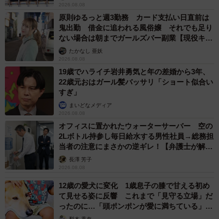
2026.08.08
原則ゆるっと週3勤務 カード支払い日直前は
鬼出勤 借金に追われる風俗嬢 それでも足り
ない場合は朝までガールズバー副業【現役キャ
ストに取材】
たかなし 亜妖
2026.08.08
19歳でハライチ岩井勇気と年の差婚から3年、
22歳元おはガール髪バッサリ「ショート似合い
すぎ」
まいどなメディア
2026.08.08
オフィスに置かれたウォーターサーバー 空の
2Lボトル持参し毎日給水する男性社員→総務担
当者の注意にまさかの逆ギレ！【弁護士が解
説】
長澤 芳子
2026.08.08
12歳の愛犬に変化 1歳息子の膝で甘える初め
て見せる姿に反響 これまで「見守る立場」だ
ったのに…「頭ポンポンが愛に満ちている」
「尊…」
梨木 香奈