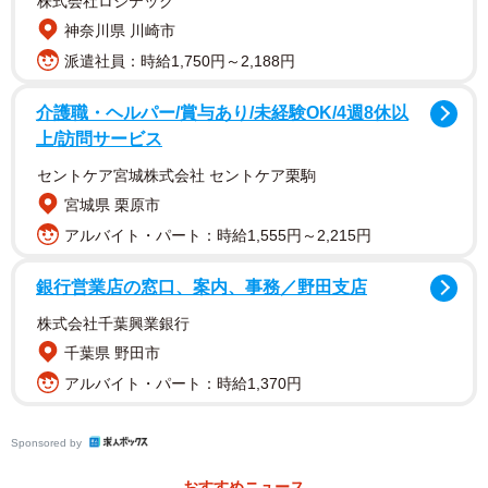
株式会社ロジテック
いまいさくら 26歳 1999年3月30日生まれ 埼玉県出
神奈川県 川崎市
身 T160 趣味：星を眺めること、羊を愛でること 特
派遣社員：時給1,750円～2,188円
技：乳搾り 2022年8月、気象予報士試験に合格。同年12
介護職・ヘルパー/賞与あり/未経験OK/4週8休以
月にウェザーマップ所属となる。2023年10月からは情報番
上/訪問サービス
組『グッド！ モーニング』（テレビ朝日系）のお天気キャ
セントケア宮城株式会社 セントケア栗駒
スターとして出演。最新情報は公式X（@imaisakura_）、
宮城県 栗原市
公式Instagram（@imaisakura_）
アルバイト・パート：時給1,555円～2,215円
銀行営業店の窓口、案内、事務／野田支店
株式会社千葉興業銀行
千葉県 野田市
アルバイト・パート：時給1,370円
Sponsored by
おすすめニュース