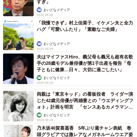
すぎ」
まいどなメディア
2026.08.08
「我慢できず」村上佳菜子、イケメン夫と全力
ハグ「可愛いふたり」「素敵なご夫婦」
まいどなメディア
2026.08.08
夫はマイファスHiro、義父母も義兄も超有名歌
手の28歳モデル兼俳優が第1子出産を報告「母
子ともに健康…日々、大切に過ごしたい」
まいどなトピック
2026.08.08
両親は「東京キッド」の看板役者 ライダー演
じた42歳元俳優が再婚妻との「ウエディングフ
ォト」計画を明言 「センスあるカメラマン求
む」
まいどなトピック
2026.08.08
乃木坂46賀喜遥香 5年ぶり週チャン表紙 巻
頭グラビアでは激レアなメガネルームウエア姿