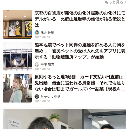
もっと見る
京都の百貨店が開催のお化け屋敷のお化けにモ
デルがいる 比叡山延暦寺の僧侶が語る伝説と
は
浅井 佳穂
2026.08.08
熊本地震でペット同伴の避難を諦める人に胸を
痛め… 被災ペットの受け入れ先をアプリに表
示する「動物避難所マップ」が始動
平藤 清刀
2026.08.08
原則ゆるっと週3勤務 カード支払い日直前は
鬼出勤 借金に追われる風俗嬢 それでも足り
ない場合は朝までガールズバー副業【現役キャ
ストに取材】
たかなし 亜妖
2026.08.08