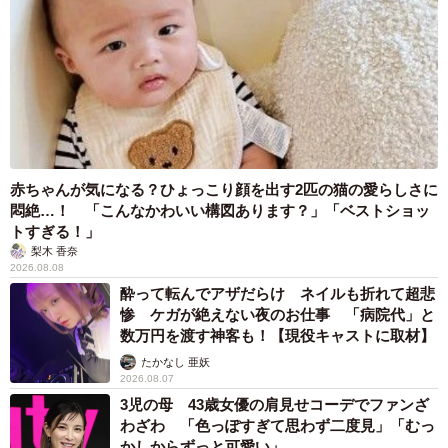
赤ちゃんが気になる？ひょっこり顔を出す2匹の猫の愛らしさに
悶絶…！ 「こんなかわいい構図あります？」「ベストショッ
トすぎる！」
梨木 香奈
2026.08.08
酔って転んでアザだらけ ネイルも折れて超悲
惨 ケガが絶えない夜のお仕事 「病院代」と
数万円を渡す神客も！【現役キャストに取材】
たかなし 亜妖
2026.08.07
3児の母 43歳女優の肩見せコーデでファンざ
わざわ 「色っぽすぎて思わず二度見」「むっ
かしからずっと可愛い」