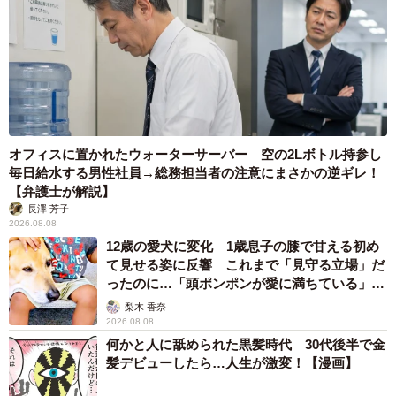
オフィスに置かれたウォーターサーバー 空の2Lボトル持参し
毎日給水する男性社員→総務担当者の注意にまさかの逆ギレ！
【弁護士が解説】
長澤 芳子
2026.08.08
12歳の愛犬に変化 1歳息子の膝で甘える初め
て見せる姿に反響 これまで「見守る立場」だ
ったのに…「頭ポンポンが愛に満ちている」
「尊…」
梨木 香奈
2026.08.08
何かと人に舐められた黒髪時代 30代後半で金
髪デビューしたら…人生が激変！【漫画】