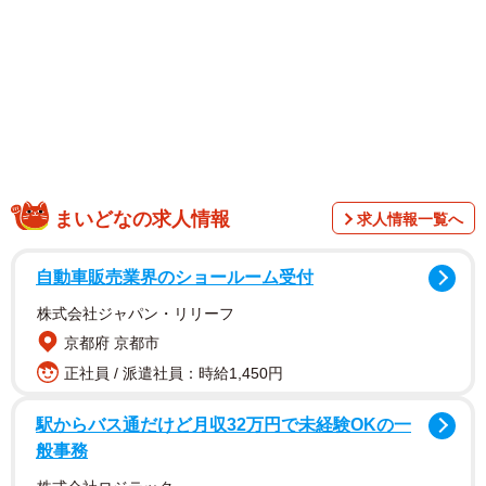
ラビアが大きな反響を呼び、今回は最新デジタル写真集か
ら厳選カットを掲載しています。圧倒的に清楚な彼女が見
せる、澄ました表情や屈託のない笑顔が見どころです。イ
ンタビューでは、大学卒業後、アパレル企業に就職しなが
らも気象予報士を志した転機などについて語っています。
まいどなの求人情報
求人情報一覧へ
自動車販売業界のショールーム受付
株式会社ジャパン・リリーフ
京都府 京都市
正社員 / 派遣社員：時給1,450円
駅からバス通だけど月収32万円で未経験OKの一
般事務
【今井春花さんプロフィール】