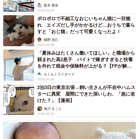
梨木 香奈
2026.08.08
ボロボロで不細工なおじいちゃん猫に一目惚
れ エイズだし手がかかるけど…おうちで暮ら
すと「おじ猫」だって可愛くなったよ！
鶴野 浩己
2026.08.08
「夏休みはたくさん働いてほしい」と職場から
頼まれた高2息子 バイトで稼ぎすぎると扶養
を外れて税金や保険料が上がる？【FPが解
説】
もくもくライターズ
2026.08.08
2泊3日の東京出張→飼い主さんが不在中ハムス
ターに異変 眉間にできた深いしわ、「急に老
けた？」【漫画】
海川 まこと
2026.08.08