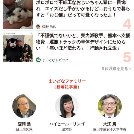
ボロボロで不細工なおじいちゃん猫に一目惚
れ エイズだし手がかかるけど…おうちで暮ら
すと「おじ猫」だって可愛くなったよ！
鶴野 浩己
「不謹慎でないかと」実力派歌手、熊本へ支援
物資…運搬トラックの車体デザインにためら
い 「痛いほど伝わる」「行動され立派」
まいどなトピック
６位以降を見る
まいどなファミリー
（新着記事順）
森岡 浩
ハイヒール・リンゴ
大江 篤
姓氏研究家
漫才師
園田学園女子大学学長