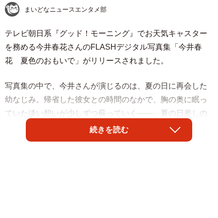
まいどなニュースエンタメ部
テレビ朝日系『グッド！モーニング』でお天気キャスター
を務める今井春花さんのFLASHデジタル写真集「今井春
花 夏色のおもいで」がリリースされました。
写真集の中で、今井さんが演じるのは、夏の日に再会した
幼なじみ。帰省した彼女との時間のなかで、胸の奥に眠っ
ていた淡い想いが少しずつ蘇っていく――。夏の日差しの
下での自然体な姿や、スイカを頬張る無邪気な笑顔、大人
続きを読む
びたまなざしまで、多彩な表情を見せる彼女の姿からは、
まるで一緒に夏を過ごしているような臨場感が溢れます。
ノスタルジックな感情がかき立てられる、初恋の人との“ひ
と夏”の物語です。
今井さんは『FLASH』にも再登場。先日同誌で披露したグ