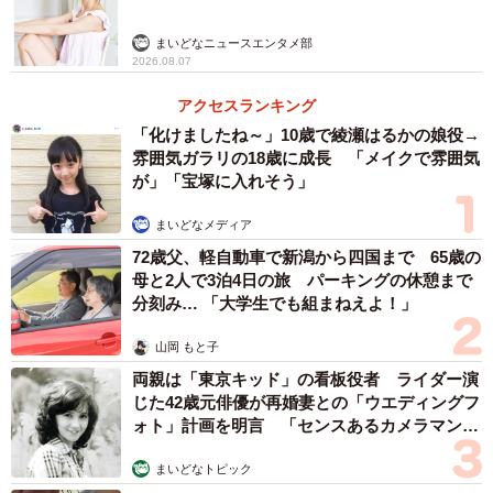
まいどなニュースエンタメ部
2026.08.07
アクセスランキング
「化けましたね～」10歳で綾瀬はるかの娘役→
雰囲気ガラリの18歳に成長 「メイクで雰囲気
が」「宝塚に入れそう」
まいどなメディア
72歳父、軽自動車で新潟から四国まで 65歳の
母と2人で3泊4日の旅 パーキングの休憩まで
分刻み… 「大学生でも組まねえよ！」
山岡 もと子
両親は「東京キッド」の看板役者 ライダー演
じた42歳元俳優が再婚妻との「ウエディングフ
ォト」計画を明言 「センスあるカメラマン求
む」
まいどなトピック