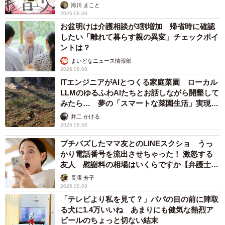
海川 まこと
2026.08.08
お盆明けは介護相談が3割増加 帰省時に確認
したい「離れて暮らす親の異変」チェックポイ
ントは？
まいどなニュース情報部
2026.08.08
ITエンジニアがAIとつくる家庭菜園 ローカル
LLMのゆるふわAIたちとお話しながら開墾して
みたら… 夢の「スマートな菜園生活」実現な
るか
井二 かける
2026.08.08
プチバズしたママ友とのLINEスクショ うっ
かり電話番号を流出させちゃった！ 激怒する
友人 慰謝料の相場はいくらですか【弁護士が
解説】
長澤 芳子
2026.08.08
「テレビより私を見て？」パパの目の前に陣取
る犬に1.4万いいね あまりにも健気な熱烈ア
ピールのちょっと切ない結末