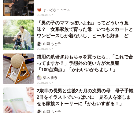
まいどなニュース
2026.08.07
「男の子のママっぽいよね」ってどういう意
味？ 女系家族で育った母 いつもスカートと
ワンピースしか着ないし、ヒールも好き どの
へんが…
山岡 もと子
2026.08.07
猫用の爪研ぎおもちゃを買ったら…「これで合
ってますか？」予想外の使い方が大反響
「100点満点」「かわいいからよし！」
梨木 香奈
2026.08.07
2歳半の長男と生後2カ月の次男の母 母子手帳
2冊をイラストでいっぱいに 見る人を楽しま
せる家族ストーリーに「かわいすぎる！」
山岡 もと子
2026.08.07