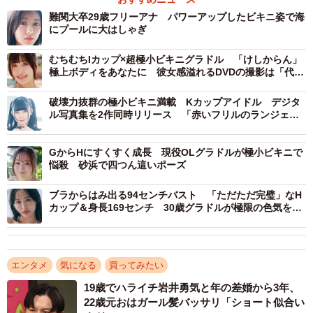
難関大卒29歳フリーアナ パワーアップしたビキニ姿で海
にプールに大はしゃぎ
むちむちIカップ×超極小ビキニグラドル 「けしからん」
極上ボディをあなたに 彼女感溢れるDVDの撮影は「代謝
が良すぎて汗ばんでしまうほど」
破壊力抜群の極小ビキニ満載 Kカップアイドル デジタ
ル写真集を2作同時リリース 「赤いフリルのランジェリ
ーがお気に入りです」
GからHにすくすく成長 現役OLグラドルが極小ビキニで
悩殺 砂浜で四つん這いポーズ
ブラからはみ出る94センチバスト 「ただただ完璧」なH
カップ＆身長169センチ 30歳グラドルが極限の色気を表
現
エンタメ
気になる
買ってみたい
19歳でハライチ岩井勇気と年の差婚から3年、
22歳元おはガール髪バッサリ「ショート似合い