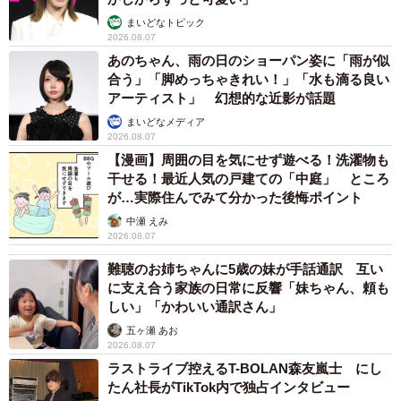
まいどなトピック
2026.08.07
あのちゃん、雨の日のショーパン姿に「雨が似
合う」「脚めっちゃきれい！」「水も滴る良い
アーティスト」 幻想的な近影が話題
まいどなメディア
2026.08.07
【漫画】周囲の目を気にせず遊べる！洗濯物も
干せる！最近人気の戸建ての「中庭」 ところ
が…実際住んでみて分かった後悔ポイント
中瀬 えみ
2026.08.07
難聴のお姉ちゃんに5歳の妹が手話通訳 互い
に支え合う家族の日常に反響「妹ちゃん、頼も
しい」「かわいい通訳さん」
五ヶ瀬 あお
2026.08.07
ラストライブ控えるT-BOLAN森友嵐士 にし
たん社長がTikTok内で独占インタビュー