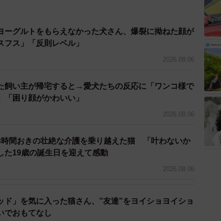
2/3
（ひろまろすぎさん提供、Instagramよりキャプチャ撮影）
ヨーグルトをもらえなかった犬さん、爆裂に拗ねた顔が
スフス」「反則レベル」
探しを開始
2026.08.06
女性は電話をしてから30分後にはタクシーで到着したと
た飼い主が帰宅すると→愛犬たちの反応に「ワンコ様で
」「困り顔がかわいい」
で移動できたなと思うほどでした。『2週間したら新居
2026.08.06
が、それっきり音信不通に…」
3時間おきの壮絶な介護を乗り越えた猫 「叶わないか
団体では「遺棄された」と判断。警察や動物愛護センタ
した19歳の誕生日を迎えて感動
めた。
2026.08.06
は穏やかに、人懐っこく過ごしています」
ッド」を気に入った猫さん、”友達”をヨイショヨイショ
様子で、ごはんを食べられなかったり、体調を崩したり
いでおもてなし