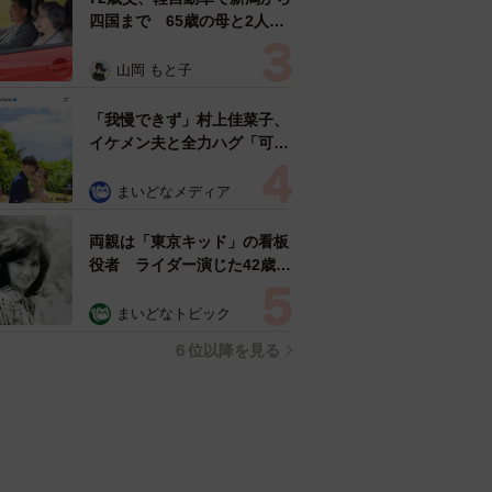
四国まで 65歳の母と2人で
3泊4日の旅 パーキングの休
憩まで分刻み… 「大学生で
山岡 もと子
も組まねえよ！」
「我慢できず」村上佳菜子、
イケメン夫と全力ハグ「可愛
いふたり」「素敵なご夫婦」
まいどなメディア
両親は「東京キッド」の看板
役者 ライダー演じた42歳元
俳優が再婚妻との「ウエディ
ングフォト」計画を明言
まいどなトピック
「センスあるカメラマン求
６位以降を見る
む」