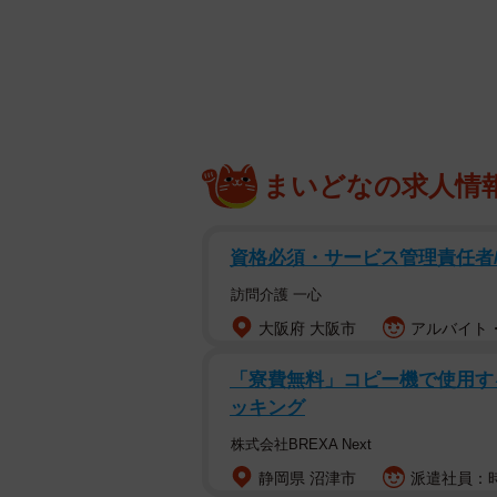
まいどなの求人情
資格必須・サービス管理責任者/訪
訪問介護 一心
大阪府 大阪市
アルバイト・
「寮費無料」コピー機で使用する現
ッキング
ペットホテルに預けたまま飼い主さんと連絡
供、In
株式会社BREXA Next
静岡県 沼津市
派遣社員：時
「2週間だけ預かってほしい」