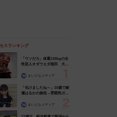
セスランキング
「ウソだろ」体重130kgの女
性芸人オダウエダ植田 大学
時代のほっそり姿に「マジ
で」
まいどなメディア
「化けましたね～」10歳で綾
瀬はるかの娘役→雰囲気ガラ
リの18歳に成長 「メイクで
雰囲気が」「宝塚に入れそ
まいどなメディア
う」
72歳父、軽自動車で新潟から