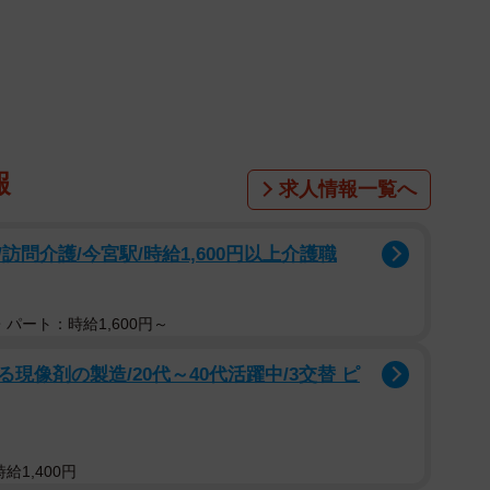
報
求人情報一覧へ
問介護/今宮駅/時給1,600円以上介護職
パート：時給1,600円～
1/3
像剤の製造/20代～40代活躍中/3交替 ピ
がとかなくなった…写真は、じゃじゃ丸くん（ひろまろすぎさん提
stagramよりキャプチャ撮影）
給1,400円