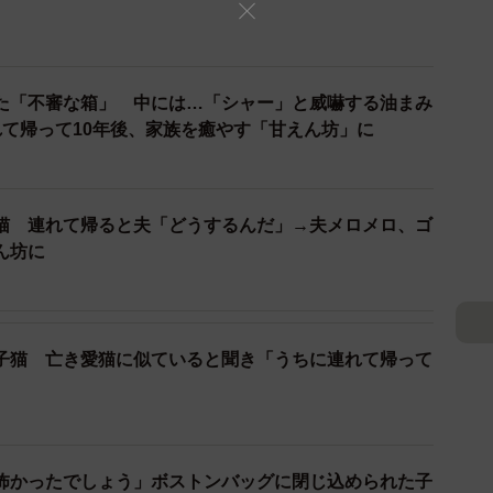
た「不審な箱」 中には…「シャー」と威嚇する油まみ
れて帰って10年後、家族を癒やす「甘えん坊」に
猫 連れて帰ると夫「どうするんだ」→夫メロメロ、ゴ
ん坊に
子猫 亡き愛猫に似ていると聞き「うちに連れて帰って
怖かったでしょう」ボストンバッグに閉じ込められた子