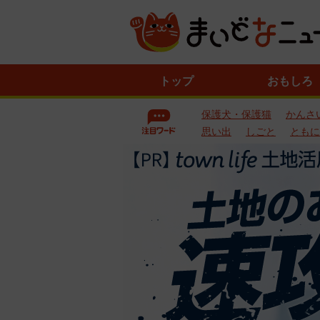
ニ
トップ
おもしろ
ュ
ー
保護犬・保護猫
かんさ
ス
一
思い出
しごと
ともに
覧