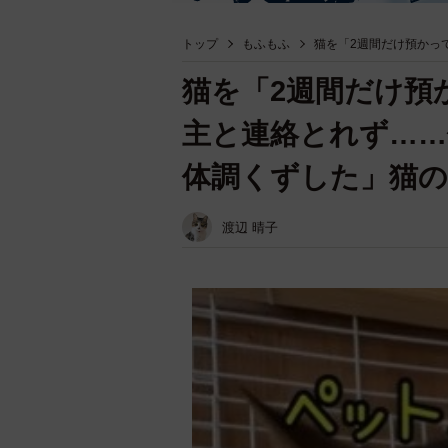
トップ
もふもふ
猫を「2週間だけ預かっ
猫を「2週間だけ預
主と連絡とれず……
体調くずした」猫
渡辺 晴子