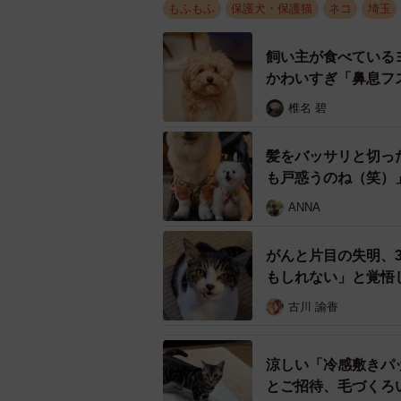
もふもふ
保護犬・保護猫
ネコ
埼玉
人懐っこい猫さんたち…写真は、ピッコロくん
飼い主が食べている
かわいすぎ「鼻息フ
「遺棄された」と判断し、里親
椎名 碧
3匹がやって来たのは、6月11日。
いう。
髪をバッサリと切っ
も戸惑うのね（笑）
「オシッコまみれで、よくタクシー
ANNA
も落ち着くから』と話していました
がんと片目の失明、
しばらく待っても連絡がないため、
もしれない」と覚悟
ーにも報告した上で、里親探しを始
古川 諭香
信じて待ち続けていた3匹「今
涼しい「冷感敷きパ
3匹は、来たばかりの頃は緊張した
とご招待、毛づくろ
した。