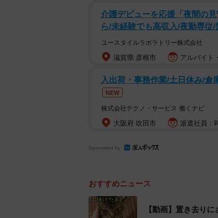
介護デビューを応援「夜間の見
6月、埼玉県上尾市の保護猫団体「
ら/未経験でも高収入/夜勤専従
きた。引っ越しのため一時的に預か
ユースタイルラボラトリー株式会社
途絶えた。
滋賀県 彦根市
アルバイト・
「何度も新居の住所を訪ねたり、警
入出荷・事務作業/土日休み/倉
でした」
NEW
株式会社テクノ・サービス 働くナビ
そう語るのは、アニマルエイドで猫
大阪府 吹田市
派遣社員：時
さん（@tigernohige）だ。
Sponsored by
おすすめニュース
【動画】置き去りに