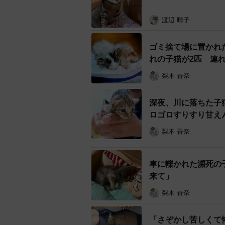
渡辺 晴子
ゴミ捨て場に置かれ
れの子猫が2匹 連
梨木 香奈
深夜、川に落ちた子
ロゴロすりすり甘え
梨木 香奈
車に轢かれた瀕死の
来て」
梨木 香奈
「さぞかし苦しくて