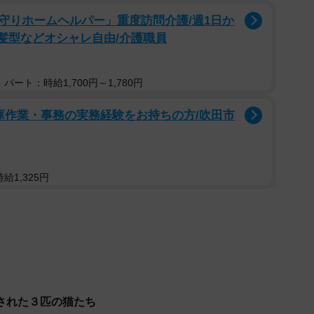
守りホームヘルパー」重度訪問介護/週1日か
アニマルエイド」に、3匹の猫を抱えた高齢女性がやって
/髪型などオシャレ自由/介護職員
ってほしいという依頼だったが、女性はその後、連絡が
パート：時給1,700円～1,780円
察やセンターにも相談しました。でも連絡は取れません
庫作業・事務の実務経験をお持ちの方/吹田市
の世話やお掃除などを担当するスタッフ・ひろまろすぎ
給1,325円
された３匹の猫たち