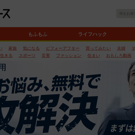
もふもふ
ライフハック
い
家族
気になる
ビフォーアフター
買ってみたい
夫婦
生きる
スポーツ
災害
ファッション
住まい
おもしろ動画