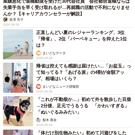
業績悪化で退職勧奨を受けた30代会社員 会社都合退職ならば
失業手当を早く受け取れるが…再就職の活動で不利になりませ
んか？【キャリアカウンセラーが解説】
長澤 芳子
2026.08.09
正直しんどい夏のレジャーランキング、3位
「帰省」、2位「バーベキュー」を抑えた1位
は？
まいどなデータ
2026.08.09
帰省は控えても感謝は届けたい…「お盆玉」っ
て知ってる？「あげる派」の4割が金額アッ
プ、相場はいくら？
まいどなニュース情報部
2026.08.09
「これが不動柴か…」初めて外を散歩した豆柴
→2分後、足元でうるうる 「かわいすぎる」
「ぬいぐるみみたい」
梨木 香奈
2026.08.09
「体だけ別生物みたい」初めて川遊びをした