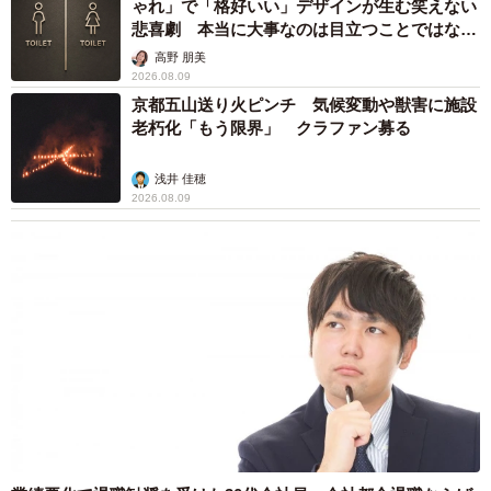
ゃれ」で「格好いい」デザインが生む笑えない
悲喜劇 本当に大事なのは目立つことではな
く…
高野 朋美
2026.08.09
京都五山送り火ピンチ 気候変動や獣害に施設
老朽化「もう限界」 クラファン募る
浅井 佳穂
2026.08.09