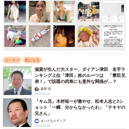
エンタメ
気になる
滋賀が生んだ大スター、ダイアン津田 名字ラ
ンキング上位「津田」姓のルーツは 「豊臣兄
弟！」で話題の武将にも意外な関係が…？
森岡 浩
2026.08.09
「キム兄」木村祐一が激やせ、松本人志と2シ
ョット「一瞬、分からなかったわ」「テキヤの
兄さん」
まいどなメディア
2026.08.09