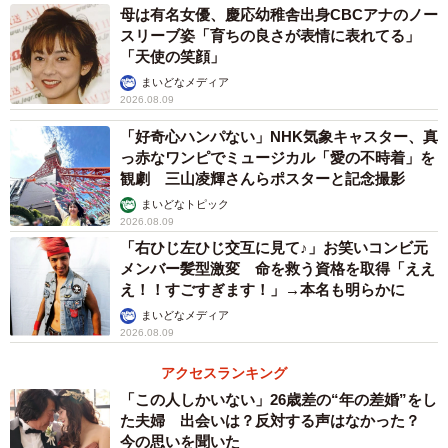
母は有名女優、慶応幼稚舎出身CBCアナのノー
スリーブ姿「育ちの良さが表情に表れてる」
「天使の笑顔」
まいどなメディア
2026.08.09
「好奇心ハンパない」NHK気象キャスター、真
っ赤なワンピでミュージカル「愛の不時着」を
観劇 三山凌輝さんらポスターと記念撮影
まいどなトピック
2026.08.09
「右ひじ左ひじ交互に見て♪」お笑いコンビ元
メンバー髪型激変 命を救う資格を取得「ええ
え！！すごすぎます！」→本名も明らかに
まいどなメディア
2026.08.09
アクセスランキング
「この人しかいない」26歳差の“年の差婚”をし
た夫婦 出会いは？反対する声はなかった？
今の思いを聞いた