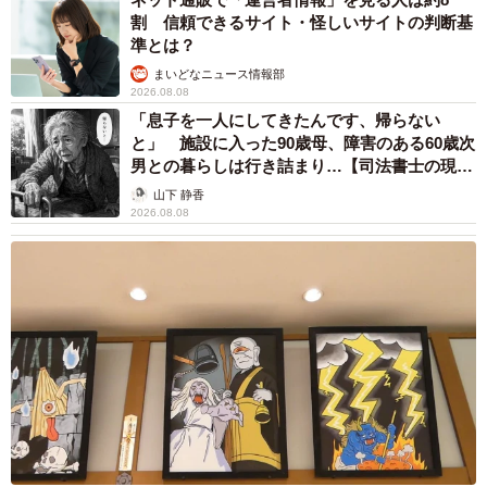
割 信頼できるサイト・怪しいサイトの判断基
準とは？
まいどなニュース情報部
2026.08.08
「息子を一人にしてきたんです、帰らない
と」 施設に入った90歳母、障害のある60歳次
男との暮らしは行き詰まり…【司法書士の現場
から】
山下 静香
2026.08.08