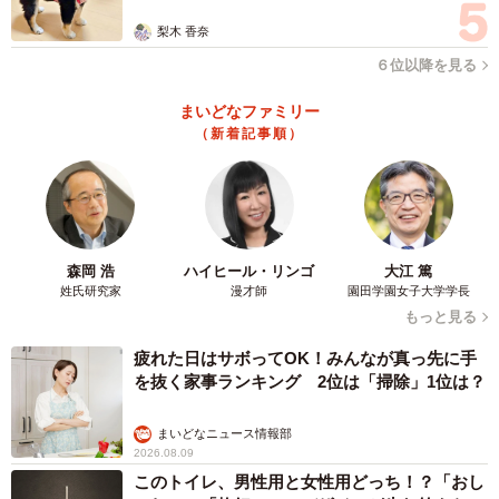
梨木 香奈
６位以降を見る
まいどなファミリー
（新着記事順）
森岡 浩
ハイヒール・リンゴ
大江 篤
姓氏研究家
漫才師
園田学園女子大学学長
もっと見る
疲れた日はサボってOK！みんなが真っ先に手
を抜く家事ランキング 2位は「掃除」1位は？
まいどなニュース情報部
2026.08.09
このトイレ、男性用と女性用どっち！？「おし