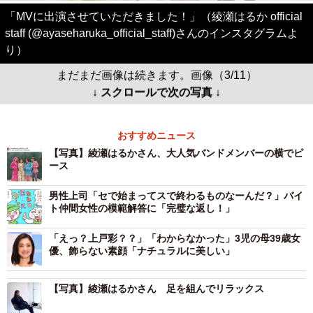
「MVに出演させていただきました！」（綾瀬はるか official
staff (@ayaseharuka_official_staff)さんのインスタグラムよ
り）
まだまだ画像は続きます。画像（3/11）
↓ スクロールで次の写真 ↓
おすすめニュース
【写真】綾瀬はるかさん、大人気バンドメンバーの横でピ
ース
男性上司「セで始まってスで終わるものなーんだ？」バイ
ト仲間女性の模範解答に「完璧な返し！」
「えっ？上戸彩？？」「わからなかった」3児の母39歳女
優、飾らない素顔「ナチュラルに美しい」
【写真】綾瀬はるかさん 足を組んでリラックス