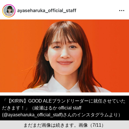
「【KIRIN】GOOD ALEブランドリーダーに就任させていた
だきます！」（綾瀬はるか official staff
(@ayaseharuka_official_staff)さんのインスタグラムより）
まだまだ画像は続きます。画像（7/11）