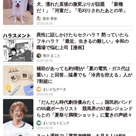
犬、濡れた直後の激変ぶりが話題 「新種
だ！」「河童だ」「毛刈りされたあとの羊」
梨木 香奈
2026.08.09
異性に話しかけたらセクハラ？ 黙っていたら
フキハラ？ 「最近、生きるの難しい」令和の
職場で悩む上司【漫画】
海川 まこと
2026.08.09
補助があっても約9割が「夏の電気・ガス代は
重い」と回答…猛暑でも「冷房を控える」人が
7割超に
まいどなデータ
2026.08.08
「だんだん時代劇俳優みたく…」国民的バンド
の55歳ボーカリスト 競馬界の57歳レジェンド
らとの「夏祭り満喫ショット」に驚きの声続々
まいどなトピック
2026.08.08
ネット通販で「運営者情報」を見る人は約8