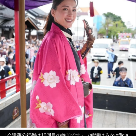
「会津藩公行列は10回目の参加です」（綾瀬はるか official