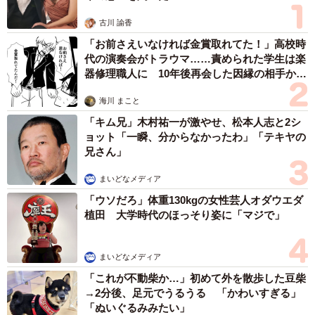
古川 諭香
「お前さえいなければ金賞取れてた！」高校時
代の演奏会がトラウマ……責められた学生は楽
器修理職人に 10年後再会した因縁の相手から
思わぬ申し出【漫画】
海川 まこと
「キム兄」木村祐一が激やせ、松本人志と2シ
ョット「一瞬、分からなかったわ」「テキヤの
兄さん」
まいどなメディア
「ウソだろ」体重130kgの女性芸人オダウエダ
植田 大学時代のほっそり姿に「マジで」
まいどなメディア
「これが不動柴か…」初めて外を散歩した豆柴
→2分後、足元でうるうる 「かわいすぎる」
「ぬいぐるみみたい」