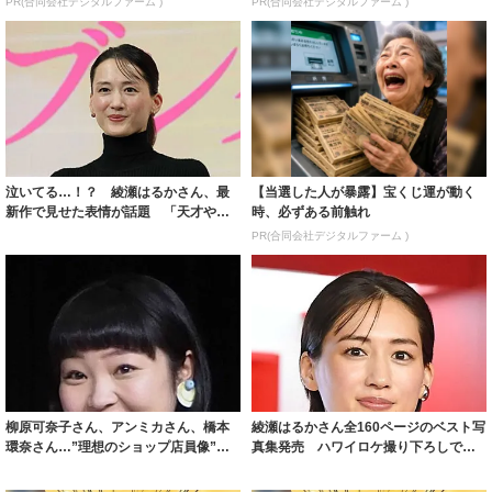
PR(合同会社デジタルファーム )
PR(合同会社デジタルファーム )
泣いてる…！？ 綾瀬はるかさん、最
【当選した人が暴露】宝くじ運が動く
新作で見せた表情が話題 「天才やな
時、必ずある前触れ
ぁ」「日本を...
PR(合同会社デジタルファーム )
柳原可奈子さん、アンミカさん、橋本
綾瀬はるかさん全160ページのベスト写
環奈さん…”理想のショップ店員像”に
真集発売 ハワイロケ撮り下ろしで多
当てはまる...
彩な表情