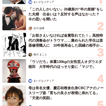
まいどなメディア
「この人しかいない」26歳差の“年の差婚”をし
た夫婦 出会いは？反対する声はなかった？
今の思いを聞いた
古川 諭香
「お前さえいなければ金賞取れてた！」高校時
代の演奏会がトラウマ……責められた学生は楽
器修理職人に 10年後再会した因縁の相手から
思わぬ申し出【漫画】
海川 まこと
「ウソだろ」体重130kgの女性芸人オダウエダ
植田 大学時代のほっそり姿に「マジで」
まいどなメディア
母は有名女優、慶応幼稚舎出身CBCアナのノー
スリーブ姿「育ちの良さが表情に表れてる」
「天使の笑顔」