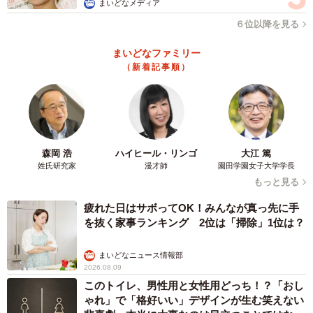
まいどなメディア
６位以降を見る
まいどなファミリー
（新着記事順）
森岡 浩
ハイヒール・リンゴ
大江 篤
姓氏研究家
漫才師
園田学園女子大学学長
もっと見る
疲れた日はサボってOK！みんなが真っ先に手
を抜く家事ランキング 2位は「掃除」1位は？
まいどなニュース情報部
2026.08.09
このトイレ、男性用と女性用どっち！？「おし
ゃれ」で「格好いい」デザインが生む笑えない