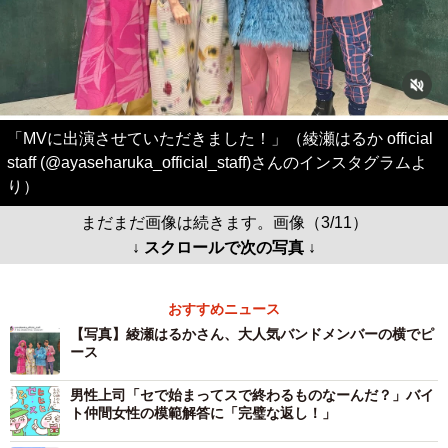
「MVに出演させていただきました！」（綾瀬はるか official
staff (@ayaseharuka_official_staff)さんのインスタグラムよ
り）
まだまだ画像は続きます。画像（3/11）
↓ スクロールで次の写真 ↓
おすすめニュース
【写真】綾瀬はるかさん、大人気バンドメンバーの横でピ
ース
男性上司「セで始まってスで終わるものなーんだ？」バイ
ト仲間女性の模範解答に「完璧な返し！」