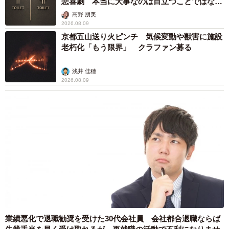
悲喜劇 本当に大事なのは目立つことではな
く…
高野 朋美
2026.08.09
京都五山送り火ピンチ 気候変動や獣害に施設
老朽化「もう限界」 クラファン募る
浅井 佳穂
2026.08.09
業績悪化で退職勧奨を受けた30代会社員 会社都合退職ならば