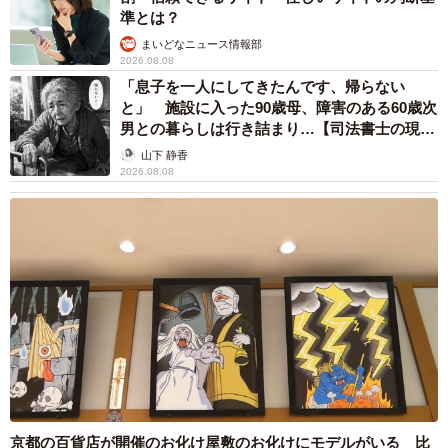
準とは？
まいどなニュース情報部
2026.08.08
「息子を一人にしてきたんです、帰らない
と」 施設に入った90歳母、障害のある60歳次
男との暮らしは行き詰まり…【司法書士の現場
から】
山下 静香
2026.08.08
京都の百貨店が開催のお化け屋敷のお化けにモデルがいる 比