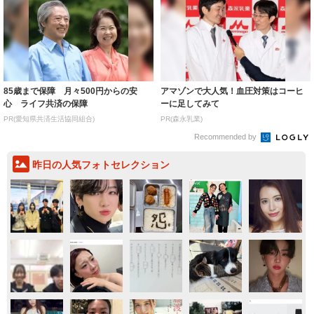
85歳まで保障 月々500円からの安
アマゾンで大人気！血圧対策はコーヒ
心 ライフ共済の保障
ーに足してみて
PR(愛知県共済生活協同組合)
PR(森永乳業)
Recommended by
昨日の人気フォトセレクション