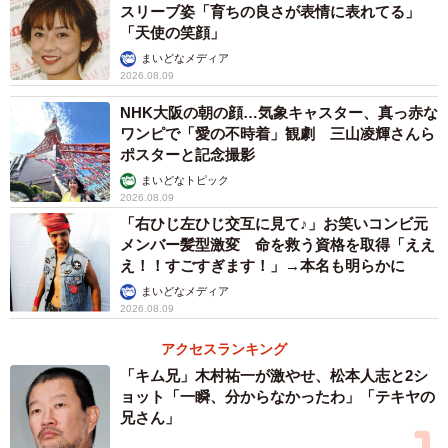
スリーブ姿「育ちの良さが表情に表れてる」
「天使の笑顔」
まいどなメディア
2026.08.09
NHK大阪の朝の顔…気象キャスター、真っ赤な
ワンピで「愛の不時着」観劇 三山凌輝さんら
ポスターと記念撮影
まいどなトピック
2026.08.09
「右ひじ左ひじ交互に見て♪」お笑いコンビ元
メンバー髪型激変 命を救う資格を取得「ええ
え！！すごすぎます！」→本名も明らかに
まいどなメディア
2026.08.09
アクセスランキング
「キム兄」木村祐一が激やせ、松本人志と2シ
ョット「一瞬、分からなかったわ」「テキヤの
兄さん」