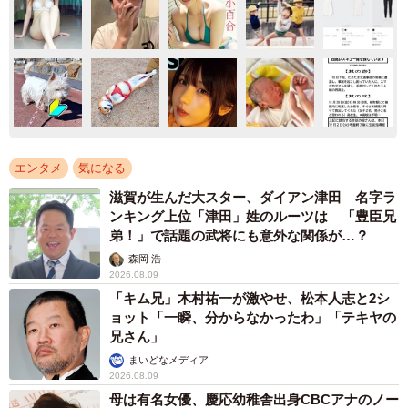
エンタメ
気になる
滋賀が生んだ大スター、ダイアン津田 名字ラ
ンキング上位「津田」姓のルーツは 「豊臣兄
弟！」で話題の武将にも意外な関係が…？
森岡 浩
2026.08.09
「キム兄」木村祐一が激やせ、松本人志と2シ
ョット「一瞬、分からなかったわ」「テキヤの
兄さん」
まいどなメディア
2026.08.09
母は有名女優、慶応幼稚舎出身CBCアナのノー