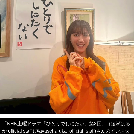
「NHK土曜ドラマ『ひとりでしにたい』第3回」（綾瀬はる
か official staff (@ayaseharuka_official_staff)さんのインスタ