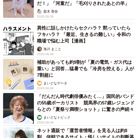
だ！」「河童だ」「毛刈りされたあとの羊」
梨木 香奈
2026.08.09
異性に話しかけたらセクハラ？ 黙っていたら
フキハラ？ 「最近、生きるの難しい」令和の
職場で悩む上司【漫画】
海川 まこと
2026.08.09
補助があっても約9割が「夏の電気・ガス代は
重い」と回答…猛暑でも「冷房を控える」人が
7割超に
まいどなデータ
2026.08.08
「だんだん時代劇俳優みたく…」国民的バンド
の55歳ボーカリスト 競馬界の57歳レジェンド
らとの「夏祭り満喫ショット」に驚きの声続々
まいどなトピック
2026.08.08
ネット通販で「運営者情報」を見る人は約8
割 信頼できるサイト・怪しいサイトの判断基