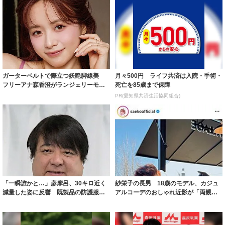
ガーターベルトで際立つ妖艶脚線美
月々500円 ライフ共済は入院・手術・
フリーアナ森香澄がランジェリーモデ
死亡を85歳まで保障
ルに ｢PE...
PR(愛知県共済生活協同組合)
「一瞬誰かと…」彦摩呂、30キロ近く
紗栄子の長男 18歳のモデル、カジュ
減量した姿に反響 既製品の防護服が
アルコーデのおしゃれ近影が「両親の
着られると...
いいとこ取...