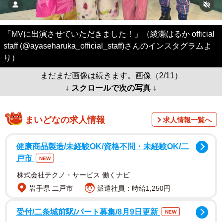
「MVに出演させていただきました！」（綾瀬はるか official
staff (@ayaseharuka_official_staff)さんのインスタグラムよ
り）
まだまだ画像は続きます。画像（2/11）
↓ スクロールで次の写真 ↓
まいどなの求人情報
求人情報一覧へ
健康商品製造/未経験OK/資格不問・未経験OK/二
戸市
NEW
株式会社テクノ・サービス 働くナビ
岩手県 二戸市
派遣社員：時給1,250円
受付/二条城前駅/パート募集/8月9日更新
NEW