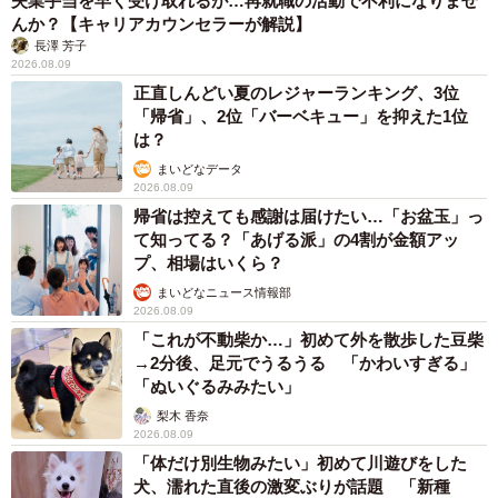
失業手当を早く受け取れるが…再就職の活動で不利になりませ
んか？【キャリアカウンセラーが解説】
長澤 芳子
2026.08.09
正直しんどい夏のレジャーランキング、3位
「帰省」、2位「バーベキュー」を抑えた1位
は？
まいどなデータ
2026.08.09
帰省は控えても感謝は届けたい…「お盆玉」っ
て知ってる？「あげる派」の4割が金額アッ
プ、相場はいくら？
まいどなニュース情報部
2026.08.09
「これが不動柴か…」初めて外を散歩した豆柴
→2分後、足元でうるうる 「かわいすぎる」
「ぬいぐるみみたい」
梨木 香奈
2026.08.09
「体だけ別生物みたい」初めて川遊びをした
犬、濡れた直後の激変ぶりが話題 「新種