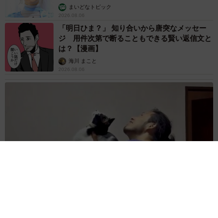
まいどなトピック
2026.08.06
「明日ひま？」 知り合いから唐突なメッセー
ジ 用件次第で断ることもできる賢い返信文と
は？【漫画】
海川 まこと
2026.08.06
コガネムシを見つめる猫とパパ、偶然生まれた神々しい構図が
「宗教画のよう」と話題 「尊い」「ていうかライオンキン