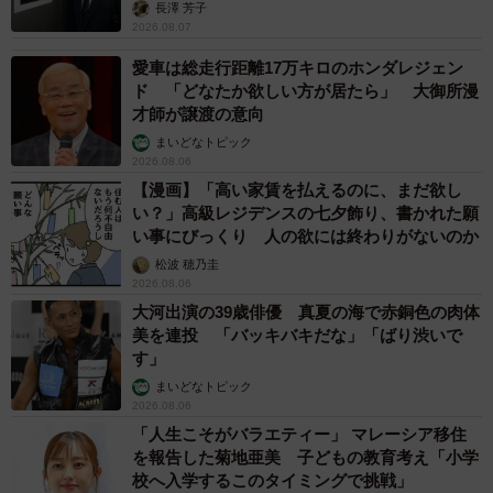
長澤 芳子
2026.08.07
愛車は総走行距離17万キロのホンダレジェン
ド 「どなたか欲しい方が居たら」 大御所漫
才師が譲渡の意向
まいどなトピック
2026.08.06
【漫画】「高い家賃を払えるのに、まだ欲し
い？」高級レジデンスの七夕飾り、書かれた願
い事にびっくり 人の欲には終わりがないのか
松波 穂乃圭
2026.08.06
大河出演の39歳俳優 真夏の海で赤銅色の肉体
美を連投 「バッキバキだな」「ばり渋いで
す」
まいどなトピック
2026.08.06
「人生こそがバラエティー」 マレーシア移住
を報告した菊地亜美 子どもの教育考え「小学
校へ入学するこのタイミングで挑戦」