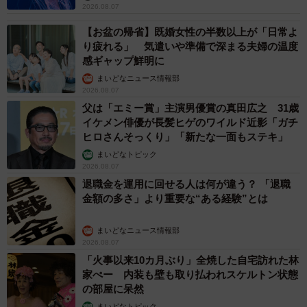
2026.08.07
【お盆の帰省】既婚女性の半数以上が「日常よ
り疲れる」 気遣いや準備で深まる夫婦の温度
感ギャップ鮮明に
まいどなニュース情報部
2026.08.07
父は「エミー賞」主演男優賞の真田広之 31歳
イケメン俳優が長髪ヒゲのワイルド近影「ガチ
ヒロさんそっくり」「新たな一面もステキ」
まいどなトピック
2026.08.07
退職金を運用に回せる人は何が違う？ 「退職
金額の多さ」より重要な“ある経験”とは
まいどなニュース情報部
2026.08.07
「火事以来10カ月ぶり」全焼した自宅訪れた林
家ぺー 内装も壁も取り払われスケルトン状態
の部屋に呆然
まいどなトピック