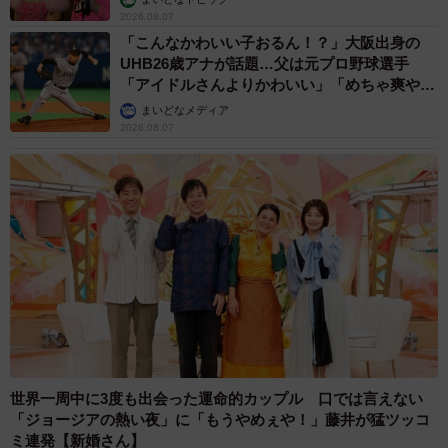
2026.08.07
「こんなかわいい子おるん！？」大阪出身の
UHB26歳アナが話題…父は元プロ野球選手
「アイドルさんよりかわいい」「めちゃ爽や
か」
まいどなメディア
2026.08.07
世界一周中に3度も出会った運命的カップル 口では言えない
「ジョージアの熱い夜」に「もうやめぇや！」藤井が猛ツッコ
ミ連発【新婚さん】