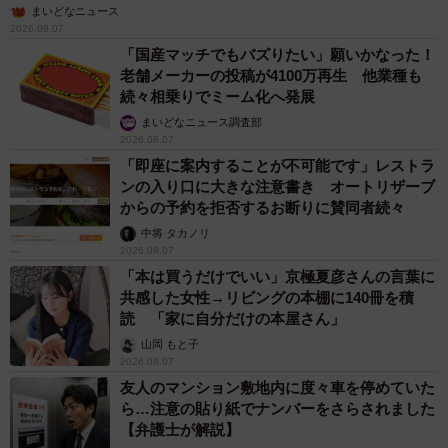
まいどなニュース
2026.08.07
「国産マッチでもバズりたい」願いかなった！
老舗メーカーの投稿が4100万再生 他業種も
続々相乗りでミーム化へ発展
まいどなニュース調査部
2026.08.07
「即座に案内することが不可能です」レストラ
ンの入り口に大きな注意書き オートリザーブ
からの予約を拒否するお断りに賛同者続々
中将 タカノリ
2026.08.07
「本は買うだけでいい」京極夏彦さんの言葉に
共感した女性→リビングの本棚に140冊を積
読 「家に自分だけの本屋さん」
山岡 もと子
2026.08.07
友人のマンション敷地内に度々車を停めていた
ら…注意の貼り紙でナンバーをさらされました
【弁護士が解説】