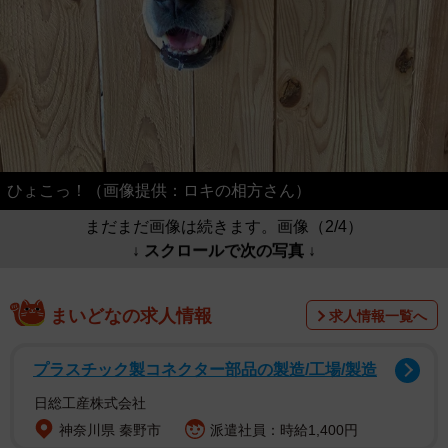
ひょこっ！（画像提供：ロキの相方さん）
まだまだ画像は続きます。画像（2/4）
↓ スクロールで次の写真 ↓
まいどなの求人情報
求人情報一覧へ
プラスチック製コネクター部品の製造/工場/製造
日総工産株式会社
神奈川県 秦野市
派遣社員：時給1,400円