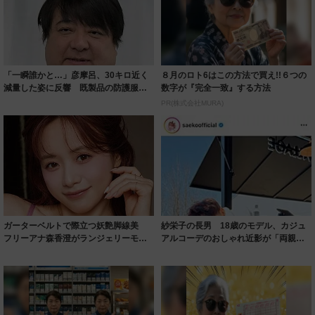
「一瞬誰かと…」彦摩呂、30キロ近く
８月のロト6はこの方法で買え!!６つの
減量した姿に反響 既製品の防護服が
数字が『完全一致』する方法
着られると...
PR(株式会社MURA)
ガーターベルトで際立つ妖艶脚線美
紗栄子の長男 18歳のモデル、カジュ
フリーアナ森香澄がランジェリーモデ
アルコーデのおしゃれ近影が「両親の
ルに ｢PE...
いいとこ取...