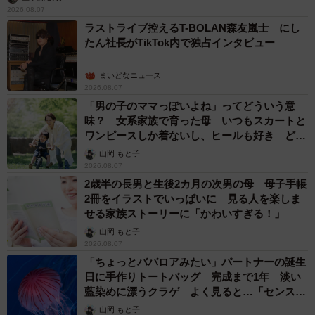
2026.08.07
ラストライブ控えるT-BOLAN森友嵐士 にし
たん社長がTikTok内で独占インタビュー
まいどなニュース
2026.08.07
「男の子のママっぽいよね」ってどういう意
味？ 女系家族で育った母 いつもスカートと
ワンピースしか着ないし、ヒールも好き どの
へんが…
山岡 もと子
2026.08.07
2歳半の長男と生後2カ月の次男の母 母子手帳
2冊をイラストでいっぱいに 見る人を楽しま
せる家族ストーリーに「かわいすぎる！」
山岡 もと子
2026.08.07
「ちょっとババロアみたい」パートナーの誕生
日に手作りトートバッグ 完成まで1年 淡い
藍染めに漂うクラゲ よく見ると…「センスす
ごい」
山岡 もと子