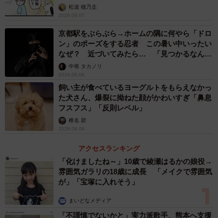
松波 穂乃圭
2026.08.07
京都駅をぶらぶら→ホームの隅に何やら「ドロ
ン」のポーズをする忍者 この暑い中いったい
なぜ？ 近づいてみたら… 「見つかるなんて
未熟」
中将 タカノリ
2026.08.06
飼い主が食べているヨーグルトをもらえなかっ
た犬さん、爆裂に拗ねた顔がかわいすぎ「鼻息
フスフス」「反則レベル」
椎名 碧
2026.08.06
アクセスランキング
「化けましたね～」10歳で綾瀬はるかの娘役→
雰囲気ガラリの18歳に成長 「メイクで雰囲気
が」「宝塚に入れそう」
まいどなメディア
「不謹慎でないかと」実力派歌手、熊本へ支援