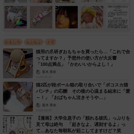
おもしろ
もふもふ
イヌ
猫用の爪研ぎおもちゃを買ったら…「これで合
ってますか？」予想外の使い方が大反響
「100点満点」「かわいいからよし！」
梨木 香奈
2026.08.07
猫2匹が段ボール箱の取り合いで「ポコスカ猫
パンチ」の応酬 その後の心温まる結末に「愛
～！」「おばちゃん泣きそうや…」
梨木 香奈
2026.08.07
【漫画】大学生息子の「頼れる彼氏」っぷりを
見て母は絶句 「起きなよ、遅刻するよ」っ
て…あなた毎朝私が起こしてますけど？笑