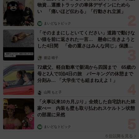
物資…運搬トラックの車体デザインにためら
い 「痛いほど伝わる」「行動され立派」
まいどなトピック
「そのままにしといてください」道路で動けな
い猫を前に返された一言… 懸命に生きようと
した4日間 「命の重さはみんな同じ」保護団
体代表の訴え
渡辺 晴子
72歳父、軽自動車で新潟から四国まで 65歳の
母と2人で3泊4日の旅 パーキングの休憩まで
分刻み… 「大学生でも組まねえよ！」
山岡 もと子
「火事以来10カ月ぶり」全焼した自宅訪れた林
家ぺー 内装も壁も取り払われスケルトン状態
の部屋に呆然
まいどなトピック
６位以降を見る