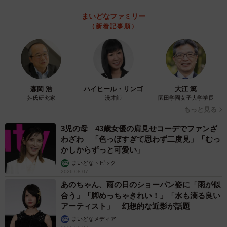
まいどなファミリー
（新着記事順）
森岡 浩
ハイヒール・リンゴ
大江 篤
姓氏研究家
漫才師
園田学園女子大学学長
もっと見る
3児の母 43歳女優の肩見せコーデでファンざ
わざわ 「色っぽすぎて思わず二度見」「むっ
かしからずっと可愛い」
まいどなトピック
2026.08.07
あのちゃん、雨の日のショーパン姿に「雨が似
合う」「脚めっちゃきれい！」「水も滴る良い
アーティスト」 幻想的な近影が話題
まいどなメディア