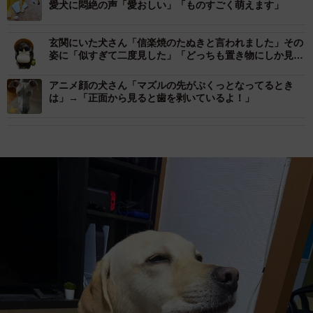
愛犬に悶絶の声「愛おしい」「ものすごく萌えます」
玄関にいた犬さん「信楽焼のたぬきと言われました」その
姿に「似すぎて二度見した」「どっちも置き物にしか見え
ない」
アニメ顔の犬さん「マズルの先がぷくっとなってるとき
は」→「正面から見ると歯を剥いているよ！」