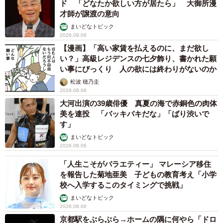
ド 「どなたか欲しい方が居たら」 大御所漫
才師が譲渡の意向
まいどなトピック
2026.08.06
【漫画】「高い家賃を払えるのに、まだ欲し
い？」高級レジデンスの七夕飾り、書かれた願
い事にびっくり 人の欲には終わりがないのか
松波 穂乃圭
2026.08.06
大河出演の39歳俳優 真夏の海で赤銅色の肉体
美を連投 「バッキバキだな」「ばり渋いで
す」
まいどなトピック
2026.08.06
「人生こそがバラエティー」 マレーシア移住
を報告した菊地亜美 子どもの教育考え「小学
校へ入学するこのタイミングで挑戦」
まいどなトピック
2026.08.06
京都駅をぶらぶら→ホームの隅に何やら「ドロ