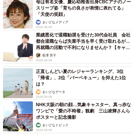
母は有名女優、慶応幼稚舎出身CBCアナのノー
スリーブ姿「育ちの良さが表情に表れてる」
「天使の笑顔」
まいどなメディア
2026.08.09
業績悪化で退職勧奨を受けた30代会社員 会社
都合退職ならば失業手当を早く受け取れるが…
再就職の活動で不利になりませんか？【キャリ
アカウンセラーが解説】
長澤 芳子
2026.08.09
正直しんどい夏のレジャーランキング、3位
「帰省」、2位「バーベキュー」を抑えた1位
は？
まいどなデータ
2026.08.09
NHK大阪の朝の顔…気象キャスター、真っ赤な
ワンピで「愛の不時着」観劇 三山凌輝さんら
ポスターと記念撮影
まいどなトピック
2026.08.09