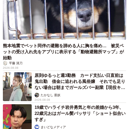
熊本地震でペット同伴の避難を諦める人に胸を痛め… 被災ペ
ットの受け入れ先をアプリに表示する「動物避難所マップ」が
始動
平藤 清刀
2026.08.08
原則ゆるっと週3勤務 カード支払い日直前は
鬼出勤 借金に追われる風俗嬢 それでも足り
ない場合は朝までガールズバー副業【現役キャ
ストに取材】
たかなし 亜妖
2026.08.08
19歳でハライチ岩井勇気と年の差婚から3年、
22歳元おはガール髪バッサリ「ショート似合い
すぎ」
まいどなメディア