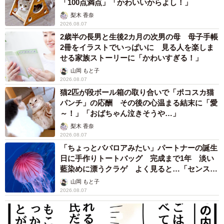
「100点満点」「かわいいからよし！」
梨木 香奈
2026.08.07
2歳半の長男と生後2カ月の次男の母 母子手帳
2冊をイラストでいっぱいに 見る人を楽しま
せる家族ストーリーに「かわいすぎる！」
山岡 もと子
2026.08.07
猫2匹が段ボール箱の取り合いで「ポコスカ猫
パンチ」の応酬 その後の心温まる結末に「愛
～！」「おばちゃん泣きそうや…」
梨木 香奈
2026.08.07
「ちょっとババロアみたい」パートナーの誕生
日に手作りトートバッグ 完成まで1年 淡い
藍染めに漂うクラゲ よく見ると…「センスす
ごい」
山岡 もと子
2026.08.07