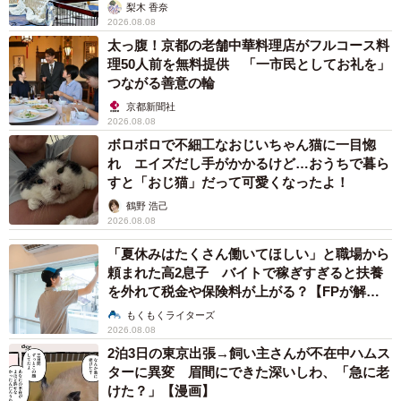
梨木 香奈
2026.08.08
太っ腹！京都の老舗中華料理店がフルコース料
理50人前を無料提供 「一市民としてお礼を」
つながる善意の輪
京都新聞社
2026.08.08
ボロボロで不細工なおじいちゃん猫に一目惚
れ エイズだし手がかかるけど…おうちで暮ら
すと「おじ猫」だって可愛くなったよ！
鶴野 浩己
2026.08.08
「夏休みはたくさん働いてほしい」と職場から
頼まれた高2息子 バイトで稼ぎすぎると扶養
を外れて税金や保険料が上がる？【FPが解
説】
もくもくライターズ
2026.08.08
2泊3日の東京出張→飼い主さんが不在中ハムス
ターに異変 眉間にできた深いしわ、「急に老
けた？」【漫画】