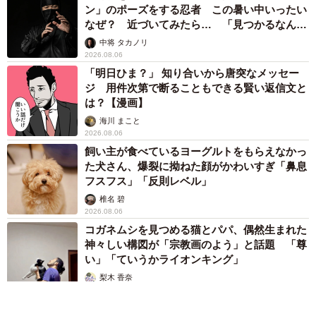
ン」のポーズをする忍者 この暑い中いったい
なぜ？ 近づいてみたら… 「見つかるなんて
未熟」
中将 タカノリ
2026.08.06
「明日ひま？」 知り合いから唐突なメッセー
ジ 用件次第で断ることもできる賢い返信文と
は？【漫画】
海川 まこと
2026.08.06
飼い主が食べているヨーグルトをもらえなかっ
た犬さん、爆裂に拗ねた顔がかわいすぎ「鼻息
フスフス」「反則レベル」
椎名 碧
2026.08.06
コガネムシを見つめる猫とパパ、偶然生まれた
神々しい構図が「宗教画のよう」と話題 「尊
い」「ていうかライオンキング」
梨木 香奈
2026.08.06