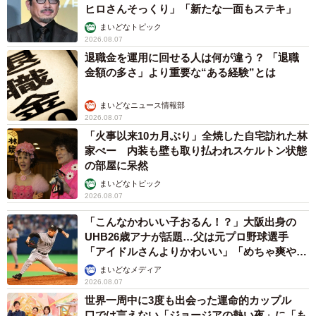
ヒロさんそっくり」「新たな一面もステキ」
まいどなトピック
2026.08.07
退職金を運用に回せる人は何が違う？ 「退職
金額の多さ」より重要な“ある経験”とは
まいどなニュース情報部
2026.08.07
「火事以来10カ月ぶり」全焼した自宅訪れた林
家ぺー 内装も壁も取り払われスケルトン状態
の部屋に呆然
まいどなトピック
2026.08.07
「こんなかわいい子おるん！？」大阪出身の
UHB26歳アナが話題…父は元プロ野球選手
「アイドルさんよりかわいい」「めちゃ爽や
か」
まいどなメディア
2026.08.07
世界一周中に3度も出会った運命的カップル
口では言えない「ジョージアの熱い夜」に「も