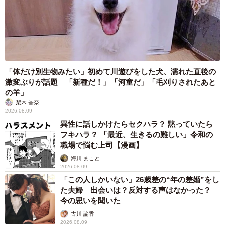
「体だけ別生物みたい」初めて川遊びをした犬、濡れた直後の
激変ぶりが話題 「新種だ！」「河童だ」「毛刈りされたあと
の羊」
梨木 香奈
2026.08.09
異性に話しかけたらセクハラ？ 黙っていたら
フキハラ？ 「最近、生きるの難しい」令和の
職場で悩む上司【漫画】
海川 まこと
2026.08.09
「この人しかいない」26歳差の“年の差婚”をし
た夫婦 出会いは？反対する声はなかった？
今の思いを聞いた
古川 諭香
2026.08.09