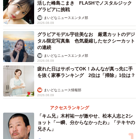
活した峰島こまき FLASHでノスタルジック
グラビアに挑戦
まいどなニュースエンタメ部
2026.08.09
グラビアモデル宇佐美なお 厳選カットのデジ
タル限定写真集 色気凝縮したセクシーカット
の連続
まいどなニュースエンタメ部
2026.08.09
疲れた日はサボってOK！みんなが真っ先に手
を抜く家事ランキング 2位は「掃除」1位は？
まいどなニュース情報部
2026.08.09
アクセスランキング
「キム兄」木村祐一が激やせ、松本人志と2シ
ョット「一瞬、分からなかったわ」「テキヤの
兄さん」