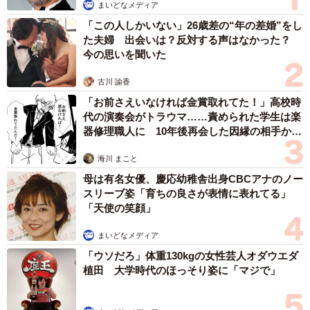
まいどなメディア
「この人しかいない」26歳差の“年の差婚”をし
た夫婦 出会いは？反対する声はなかった？
今の思いを聞いた
古川 諭香
「お前さえいなければ金賞取れてた！」高校時
代の演奏会がトラウマ……責められた学生は楽
器修理職人に 10年後再会した因縁の相手から
思わぬ申し出【漫画】
海川 まこと
母は有名女優、慶応幼稚舎出身CBCアナのノー
スリーブ姿「育ちの良さが表情に表れてる」
「天使の笑顔」
まいどなメディア
「ウソだろ」体重130kgの女性芸人オダウエダ
植田 大学時代のほっそり姿に「マジで」