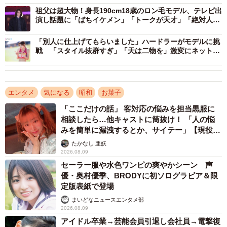
祖父は超大物！身長190cm18歳のロン毛モデル、テレビ出
演し話題に「ばちイケメン」「トークが天才」「絶対人気
出る」
「別人に仕上げてもらいました」ハードラーがモデルに挑
戦 「スタイル抜群すぎ」「天は二物を」激変にネット驚
き
エンタメ
気になる
昭和
お菓子
「ここだけの話」 客対応の悩みを担当黒服に
相談したら…他キャストに筒抜け！ 「人の悩
みを簡単に漏洩するとか、サイテー」【現役キ
ャストに取材】
たかなし 亜妖
2026.08.09
セーラー服や水色ワンピの爽やかシーン 声
優・奥村優季、BRODYに初ソログラビア＆限
定版表紙で登場
まいどなニュースエンタメ部
2026.08.09
アイドル卒業→芸能会員引退し会社員→電撃復