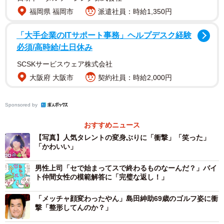
め、「続きが見たい」「マツコさんの歌が聴きたい」「フ
福岡県 福岡市
派遣社員：時給1,350円
ルバージョンで聴かせて」など、続きを望む声もありまし
た。
「大手企業のITサポート事務」ヘルプデスク経験
必須/高時給/土日休み
CMは同社YouTubeチャンネル「UHA味覚糖公式チャンネ
SCSKサービスウェア株式会社
ル」でも公開中です。
大阪府 大阪市
契約社員：時給2,000円
Sponsored by
おすすめニュース
【写真】人気タレントの変身ぶりに「衝撃」「笑った」
「かわいい」
男性上司「セで始まってスで終わるものなーんだ？」バイ
ト仲間女性の模範解答に「完璧な返し！」
「メッチャ顔変わったやん」島田紳助69歳のゴルフ姿に衝
撃「整形してんのか？」