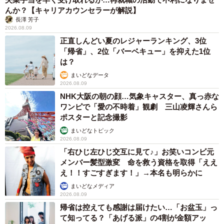
んか？【キャリアカウンセラーが解説】
長澤 芳子
2026.08.09
正直しんどい夏のレジャーランキング、3位
「帰省」、2位「バーベキュー」を抑えた1位
は？
まいどなデータ
2026.08.09
NHK大阪の朝の顔…気象キャスター、真っ赤な
ワンピで「愛の不時着」観劇 三山凌輝さんら
ポスターと記念撮影
まいどなトピック
2026.08.09
「右ひじ左ひじ交互に見て♪」お笑いコンビ元
メンバー髪型激変 命を救う資格を取得「ええ
え！！すごすぎます！」→本名も明らかに
まいどなメディア
2026.08.09
帰省は控えても感謝は届けたい…「お盆玉」っ
て知ってる？「あげる派」の4割が金額アッ