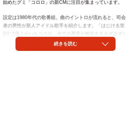
始めたグミ「コロロ」の新CMに注目が集まっています。
設定は1980年代の歌番組。曲のイントロが流れると、司会
者の男性が新人アイドル歌手を紹介します。「はじける笑
顔に1億人がいちコロロ。全ての果実が嫉妬するみずみずし
さで鮮烈デビューです。では歌ってもらいましょう…」
続きを読む
次の瞬間、スポットライトを浴びたのは、80年代に流行し
た「聖子ちゃんカット」風のヘアスタイルに、派手なピン
クのドレスに身を包んだタレントのマツコ・デラックスさ
ん。
1972年生まれのマツコさんは、1980年代のアイドル全盛期
をリアルタイムで体験した世代。なりきり具合は完成度が
高く、ネットでは反響が広がっています。主な反応は「コ
ロロのCM、マツコ？」「うわあああマツコさん」「えっ、
マツコさん？？？」「マツコさん本人なの？」「衝撃」