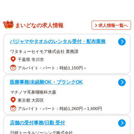
「笑った」「かわいい」「昭和世代にはたまらない」な
ど。
まいどなの求人情報
求人情報一覧へ
パジャマやタオルのレンタル受付・配布業務
ワタキューセイモア株式会社 業務課
千葉県 市川市
アルバイト・パート：時給1,150円～
医療事務/未経験OK・ブランクOK
マチノマ耳鼻咽喉科大森
東京都 大田区
アルバイト・パート：時給1,260円～1,600円
中には「リズムの取り方が昭和アイドルだ」「ビートに乗
ってる」など、マツコさんの演技力を絶賛する声も。ま
店舗の受付事務/日勤 受付
た、マツコさんが歌い出す瞬間に画面がストップするた
日研トータルソーシング株式会社