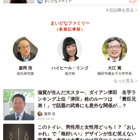
まいどなメディア
６位以降を見る
まいどなファミリー
（新着記事順）
森岡 浩
ハイヒール・リンゴ
大江 篤
姓氏研究家
漫才師
園田学園女子大学学長
もっと見る
滋賀が生んだ大スター、ダイアン津田 名字ラ
ンキング上位「津田」姓のルーツは 「豊臣兄
弟！」で話題の武将にも意外な関係が…？
森岡 浩
2026.08.09
このトイレ、男性用と女性用どっち！？「おし
ゃれ」で「格好いい」デザインが生む笑えない