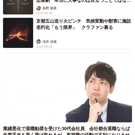
悲喜劇 本当に大事なのは目立つことではな
く…
高野 朋美
2026.08.09
京都五山送り火ピンチ 気候変動や獣害に施設
老朽化「もう限界」 クラファン募る
浅井 佳穂
2026.08.09
業績悪化で退職勧奨を受けた30代会社員 会社都合退職ならば
失業手当を早く受け取れるが…再就職の活動で不利になりませ