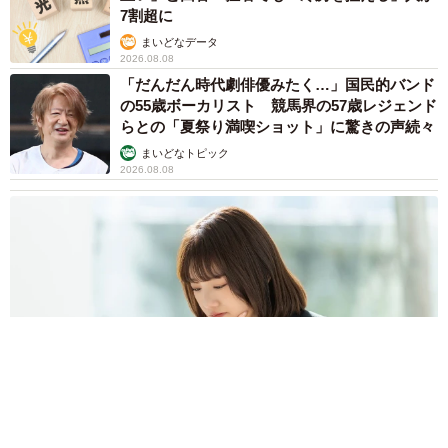
7割超に
まいどなデータ
2026.08.08
「だんだん時代劇俳優みたく…」国民的バンド
の55歳ボーカリスト 競馬界の57歳レジェンド
らとの「夏祭り満喫ショット」に驚きの声続々
まいどなトピック
2026.08.08
ネット通販で「運営者情報」を見る人は約8割 信頼できるサイ