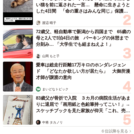
ゃんはにぎやかな日々を送るようになったのです。
い猫を前に返された一言… 懸命に生きようと
した4日間 「命の重さはみんな同じ」保護団
体代表の訴え
新米猫も赤ちゃんもーー優しく見守るしらすちゃ
渡辺 晴子
ん
72歳父、軽自動車で新潟から四国まで 65歳の
母と2人で3泊4日の旅 パーキングの休憩まで
分刻み… 「大学生でも組まねえよ！」
山岡 もと子
愛車は総走行距離17万キロのホンダレジェン
ド 「どなたか欲しい方が居たら」 大御所漫
才師が譲渡の意向
まいどなトピック
83歳父が骨折で入院 ３カ月の病院生活があま
りに退屈で「画用紙と色鉛筆持ってこい！」→
スケッチブックを見た家族が仰天「これ、売れ
ますよ…」
中将 タカノリ
６位以降を見る