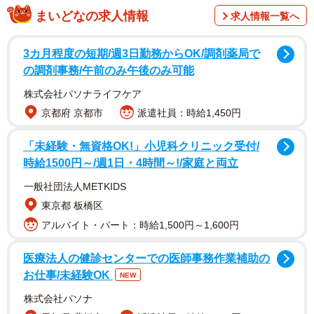
ました。
まいどなの求人情報
求人情報一覧へ
「翌日は台風の予報が出ていたため、ほおっておけず、保
3カ月程度の短期/週3日勤務からOK/調剤薬局で
護しました」
の調剤事務/午前のみ午後のみ可能
株式会社パソナライフケア
そのまま外にいれば命の危険もあったであろうしらすちゃ
京都府 京都市
派遣社員：時給1,450円
ん。飼い主さんは家へ連れ帰ったあと、ケアをしながら
「里親さんを探さなければ」と考えていましたが、その心
「未経験・無資格OK!」小児科クリニック受付/
境に少しずつ変化が訪れたといいます。
時給1500円～/週1日・4時間～!/家庭と両立
一般社団法人METKIDS
「あまりにもかわいらしくて…いつのまにか里親さんを探
東京都 板橋区
すことはやめて、我が家で迎え入れていました」
アルバイト・パート：時給1,500円～1,600円
ただ、不安もあったそうです。飼い主さんはそれまで猫と
医療法人の健診センターでの医師事務作業補助の
暮らしたことがなかったため、どのように育てるか、必要
お仕事/未経験OK
NEW
なものは何か、わからないことがたくさんありました。
株式会社パソナ