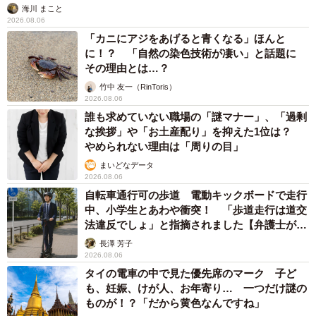
海川 まこと
2026.08.06
「カニにアジをあげると青くなる」ほんと
に！？ 「自然の染色技術が凄い」と話題に
その理由とは…？
竹中 友一（RinToris）
2026.08.06
誰も求めていない職場の「謎マナー」、「過剰
な挨拶」や「お土産配り」を抑えた1位は？
やめられない理由は「周りの目」
まいどなデータ
2026.08.06
自転車通行可の歩道 電動キックボードで走行
中、小学生とあわや衝突！ 「歩道走行は道交
法違反でしょ」と指摘されました【弁護士が解
説】
長澤 芳子
2026.08.06
タイの電車の中で見た優先席のマーク 子ど
も、妊娠、けが人、お年寄り… 一つだけ謎の
ものが！？「だから黄色なんですね」