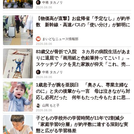
中将 タカノリ
2026.08.06
【物価高が直撃】お盆帰省「予定なし」が約半
数 新幹線・高速バスの「使い分け」が鮮明に
まいどなニュース情報部
2026.08.06
83歳父が骨折で入院 ３カ月の病院生活があま
りに退屈で「画用紙と色鉛筆持ってこい！」→
スケッチブックを見た家族が仰天「これ、売れ
ますよ…」
中将 タカノリ
2026.08.06
1歳息子が腕を亜脱臼 「奥さん、専業主婦な
のに」と夫の後輩から一言 母は泣きながら対
応し必死だった 何年もたった今もたまに思い
出し…
山岡 もと子
2026.08.06
子どもの学校外の学習時間が11年で2割減少
「家庭学習0分層」が約半数に達する深刻な実
態と広がる学習格差