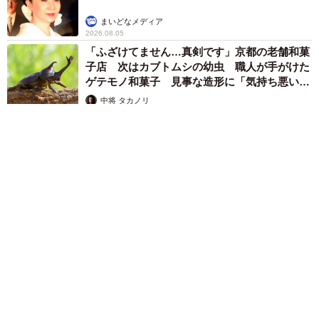
まいどなメディア
2026.08.05
「ふざけてません…真剣です」京都の老舗和菓
子店 次はカブトムシの幼虫 職人が手がけた
ゲテモノ和菓子 見事な造形に「気持ち悪いく
らいリアル」
中将 タカノリ
2026.08.05
【漫画】中学受験のリアル「あの子、最近見ないね」…御三家