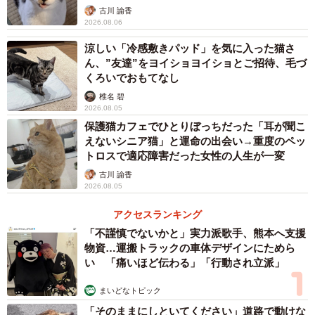
古川 諭香
飼い主さんのあたたかなサポートを受けて、しらすちゃん
2026.08.06
は少しずつ落ち着いていきました。一緒に布団で眠るよう
涼しい「冷感敷きパッド」を気に入った猫さ
になったり、仕事を終えて帰宅するとリビングのドア前で
ん、”友達”をヨイショヨイショとご招待、毛づ
出迎えてくれるようにーーしらすちゃんと飼い主さんのあ
くろいでおもてなし
いだに信頼関係が築かれていったのです。
椎名 碧
2026.08.05
保護猫カフェでひとりぼっちだった「耳が聞こ
一方、コロナ禍で在宅ワークだったためずっと一緒にいま
えないシニア猫」と運命の出会い→重度のペッ
したが、出勤する日が増えるようになると、しらすちゃん
トロスで適応障害だった女性の人生が一変
の様子に異変が起こったといいます。
古川 諭香
2026.08.05
「しらすが分離不安症になってしまったんです。どうした
アクセスランキング
ものかと悩んでいたとき、結婚が決まったのです。新たに
「不謹慎でないかと」実力派歌手、熊本へ支援
ハチワレ猫のめかぶ、キジトラのうるめを迎え入れると、
物資…運搬トラックの車体デザインにためら
い 「痛いほど伝わる」「行動され立派」
しらすはまた穏やかに過ごせるようになりました」
まいどなトピック
ふたりの妹猫、そして飼い主さん夫婦に囲まれ、しらすち
「そのままにしといてください」道路で動けな