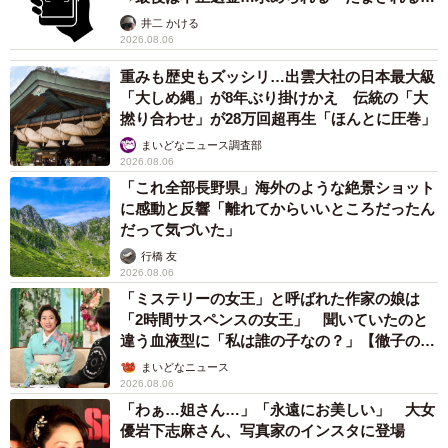
提」の対策
井二 かける
2026.08.06
重みも歴史もズッシリ…出雲大社の日本最大級
「大しめ縄」が8年ぶり掛けかえ 伝統の「大
撚り合わせ」が28万回超再生「ほんとに圧巻」
まいどなニュース調査部
2026.08.06
「これ全部長野県」海外のような絶景ショット
に感動と反響「離れてからいいところだったん
だって気づいた」
行橋 友
2026.08.06
「ミステリーの女王」と呼ばれた作家の娘は
「2時間サスペンスの女王」 聞いていたのと
違う血液型に「私は誰の子なの？」【徹子の部
屋】
まいどなニュース
2026.08.06
「わぁ…姐さん…」「永遠にお美しい」 大女
優岩下志麻さん、写真家のインスタに登場