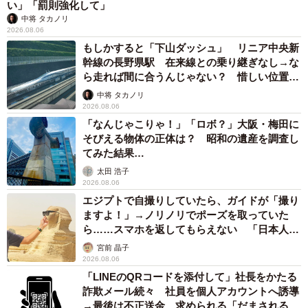
い」「罰則強化して」
中将 タカノリ
2026.08.06
もしかすると「下山ダッシュ」 リニア中央新
幹線の長野県駅 在来線との乗り継ぎなし→な
ら走れば間に合うんじゃない？ 惜しい位置関
係が反響
中将 タカノリ
2026.08.06
「なんじゃこりゃ！」「ロボ？」大阪・梅田に
そびえる物体の正体は？ 昭和の遺産を調査し
てみた結果…
太田 浩子
2026.08.06
エジプトで自撮りしていたら、ガイドが「撮り
ますよ！」→ノリノリでポーズを取っていた
ら……スマホを返してもらえない 「日本人は
カモ代表かも」「私は6時間で3万円払った」
宮前 晶子
2026.08.06
「LINEのQRコードを添付して」社長をかたる
詐欺メール続々 社員を個人アカウントへ誘導
→最後は不正送金…求められる「だまされる前