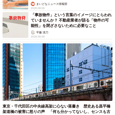
まいどなニュース情報部
2026.08.06
「事故物件」という言葉のイメージにとらわれ
ていませんか？ 不動産業者が語る「物件の可
能性」を閉ざさないために必要なこと
平藤 清刀
2026.08.06
東京・千代田区の中央線高架に心ない落書き 歴史ある昌平橋
架道橋の被害に怒りの声 「何も分かってないし、センスも古