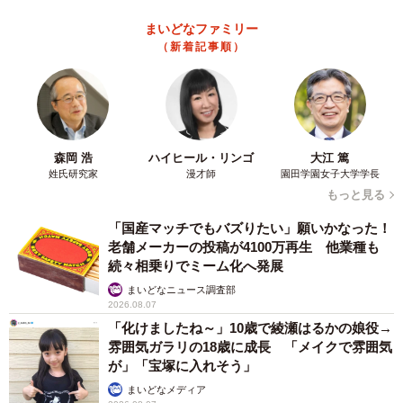
まいどなファミリー
（新着記事順）
3/12
6歳を迎えたしらすちゃん。飼い主さんを見上げる様子がキュート（画像
提供：硝子さん）
森岡 浩
ハイヒール・リンゴ
大江 篤
しらすちゃんは現在6歳。小さなころの愛らしいあどけな
姓氏研究家
漫才師
園田学園女子大学学長
もっと見る
さ、きゅるんとした瞳はそのままに、美しい成猫へと成長
し、家族に笑顔をもたらす存在になりました。
「国産マッチでもバズりたい」願いかなった！
老舗メーカーの投稿が4100万再生 他業種も
続々相乗りでミーム化へ発展
「ちょっぴり内弁慶な子です。子猫時代に他の猫と接する
まいどなニュース調査部
機会がなかったこともあってか、猫は苦手。それでも、あ
2026.08.07
とから迎えためかぶ、うるめのことを受け入れてくれまし
「化けましたね～」10歳で綾瀬はるかの娘役→
た。そんなしらすの懐の広さに感動したのを覚えていま
雰囲気ガラリの18歳に成長 「メイクで雰囲気
が」「宝塚に入れそう」
す」
まいどなメディア