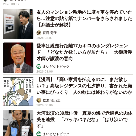
2026.08.07
友人のマンション敷地内に度々車を停めていた
ら…注意の貼り紙でナンバーをさらされました
【弁護士が解説】
長澤 芳子
2026.08.07
愛車は総走行距離17万キロのホンダレジェン
ド 「どなたか欲しい方が居たら」 大御所漫
才師が譲渡の意向
まいどなトピック
2026.08.06
【漫画】「高い家賃を払えるのに、まだ欲し
い？」高級レジデンスの七夕飾り、書かれた願
い事にびっくり 人の欲には終わりがないのか
松波 穂乃圭
2026.08.06
大河出演の39歳俳優 真夏の海で赤銅色の肉体
美を連投 「バッキバキだな」「ばり渋いで
す」
まいどなトピック