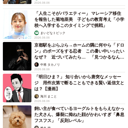
2026.08.06
「人生こそがバラエティー」 マレーシア移住
を報告した菊地亜美 子どもの教育考え「小学
校へ入学するこのタイミングで挑戦」
まいどなトピック
2026.08.06
京都駅をぶらぶら→ホームの隅に何やら「ドロ
ン」のポーズをする忍者 この暑い中いったい
なぜ？ 近づいてみたら… 「見つかるなんて
未熟」
中将 タカノリ
2026.08.06
「明日ひま？」 知り合いから唐突なメッセー
ジ 用件次第で断ることもできる賢い返信文と
は？【漫画】
海川 まこと
2026.08.06
飼い主が食べているヨーグルトをもらえなかっ
た犬さん、爆裂に拗ねた顔がかわいすぎ「鼻息
フスフス」「反則レベル」
椎名 碧