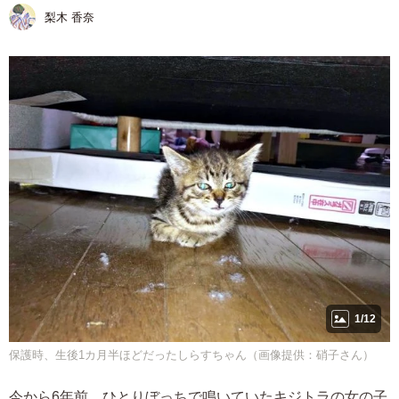
梨木 香奈
1/12
保護時、生後1カ月半ほどだったしらすちゃん（画像提供：硝子さん）
今から6年前、ひとりぼっちで鳴いていたキジトラの女の子