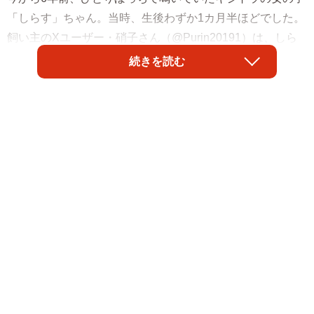
「しらす」ちゃん。当時、生後わずか1カ月半ほどでした。
飼い主のXユーザー・硝子さん（@Purin20191）は、しら
すちゃんとの出会いを今も鮮明に覚えているといいます。
続きを読む
ある日、飼い主さんは自宅マンションのゴミ捨て場で小さ
な子猫がうずくまっているのを目にし、思わず立ち止まり