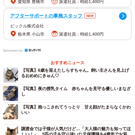
愛知県 豊橋市
派遣社員：時給1,400円
「幸い、親友に助けてもらうことができました。しらすと
いう名前も、その親友が付けてくれたんです」
アフターサポートの事務スタッフ
NEW
ピックル株式会社
こうして、しらすちゃんは飼い主さんの家で猫生を歩むこ
栃木県 小山市
派遣社員：時給1,400円
とになりました。
Sponsored by
「しらすを保護した日、夜中にはひどい雨が降り始めまし
おすすめニュース
た。あのまま外にいたら…そう考えると、保護することが
【写真】6歳を迎えたしらすちゃん。飼い主さんを見上げ
できて本当に良かったです」
るおめめにきゅん♡
夜鳴きや分離不安症ーーひとつずつ乗り越えて
【写真】夜の授乳タイム 赤ちゃんを見守る優しいまなざ
し
【写真】抱っこされてうっとり 甘え顔がたまらなくかわ
いい
譲渡会では子猫が人気だけど…「大人猫の魅力も知ってほ
しい！」 5匹の子を守り抜いた元保護猫を4歳半でお迎え