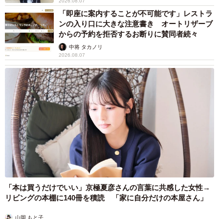
2026.08.07
そして、飼い主さん夫婦に赤ちゃんが誕生すると、子守り
「即座に案内することが不可能です」レストラ
のような振る舞いを見せるように。頼もしいお姉ちゃんと
ンの入り口に大きな注意書き オートリザーブ
からの予約を拒否するお断りに賛同者続々
して家族を見守ってくれるようになりました。
中将 タカノリ
2026.08.07
「こんなにも毎日“かわいい”と“大好き”があふれる存在がい
るなんて、本当に幸せです。しらすと一緒にたくさんのこ
とを体験し、たくさんの感情に寄り添ってもらいました。
私の子どもであり、親友であり、家族以上の家族です。こ
れからも一緒にたくさん幸せになろうね」
「本は買うだけでいい」京極夏彦さんの言葉に共感した女性→
リビングの本棚に140冊を積読 「家に自分だけの本屋さん」
山岡 もと子