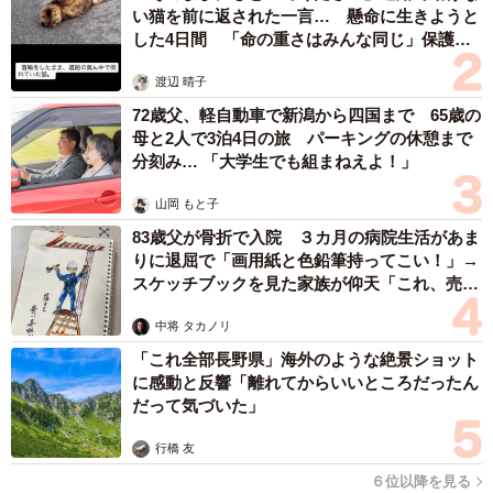
い事にびっくり 人の欲には終わりがないのか
松波 穂乃圭
2026.08.06
大河出演の39歳俳優 真夏の海で赤銅色の肉体
美を連投 「バッキバキだな」「ばり渋いで
す」
まいどなトピック
2026.08.06
「人生こそがバラエティー」 マレーシア移住を報告した菊地亜