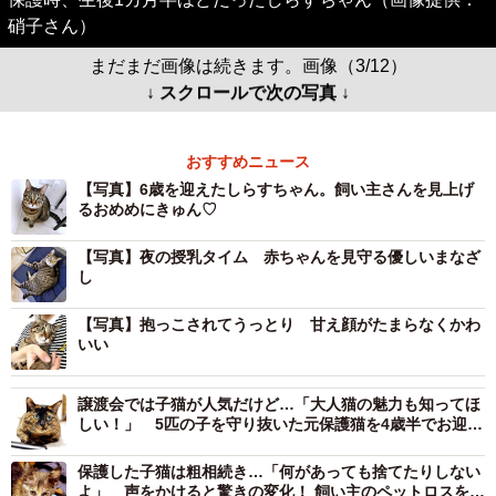
硝子さん）
まだまだ画像は続きます。画像（3/12）
↓ スクロールで次の写真 ↓
おすすめニュース
【写真】6歳を迎えたしらすちゃん。飼い主さんを見上げ
るおめめにきゅん♡
【写真】夜の授乳タイム 赤ちゃんを見守る優しいまなざ
し
【写真】抱っこされてうっとり 甘え顔がたまらなくかわ
いい
譲渡会では子猫が人気だけど…「大人猫の魅力も知ってほ
しい！」 5匹の子を守り抜いた元保護猫を4歳半でお迎え
した飼い主が語る
保護した子猫は粗相続き…「何があっても捨てたりしない
よ」 声をかけると驚きの変化！ 飼い主のペットロスを癒