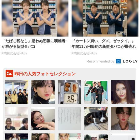
「たばこ税なし」思わぬ朗報に喫煙者
『カートン買い、ダメ。ゼッタイ。』
が群がる新型タバコ
年間11万円節約の新型タバコが爆売れ
PR(株式会社HAL)
PR(株式会社HAL)
Recommended by
昨日の人気フォトセレクション