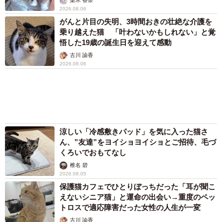
まいどなトピック
「そのままにしといてください」道路で動けな
い猫を前に返された一言… 懸命に生きようと
した4日間 「命の重さはみんな同じ」保護団
体代表の訴え
渡辺 晴子
72歳父、軽自動車で新潟から四国まで 65歳の
母と2人で3泊4日の旅 パーキングの休憩まで
分刻み… 「大学生でも組まねえよ！」
山岡 もと子
83歳父が骨折で入院 ３カ月の病院生活があま
りに退屈で「画用紙と色鉛筆持ってこい！」→
スケッチブックを見た家族が仰天「これ、売れ
ますよ…」
中将 タカノリ
「これ全部長野県」海外のような絶景ショット
に感動と反響「離れてからいいところだったん
だって気づいた」