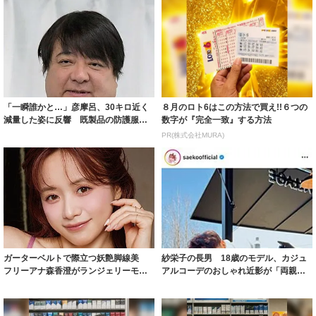
「一瞬誰かと…」彦摩呂、30キロ近く
８月のロト6はこの方法で買え!!６つの
減量した姿に反響 既製品の防護服が
数字が『完全一致』する方法
着られると...
PR(株式会社MURA)
ガーターベルトで際立つ妖艶脚線美
紗栄子の長男 18歳のモデル、カジュ
フリーアナ森香澄がランジェリーモデ
アルコーデのおしゃれ近影が「両親の
ルに ｢PE...
いいとこ取...