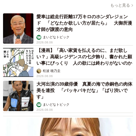
（笑）」「困り顔がかわいい」
ANNA
2026.08.06
「誰かみたいにならなきゃ」 他人を正解にし
て生きてきた母親 自己主張が苦手な娘に教わ
った大切なこと【漫画】
海川 まこと
2026.08.06
「カニにアジをあげると青くなる」ほんと
に！？ 「自然の染色技術が凄い」と話題に
その理由とは…？
竹中 友一（RinToris）
2026.08.06
誰も求めていない職場の「謎マナー」、「過剰
な挨拶」や「お土産配り」を抑えた1位は？
やめられない理由は「周りの目」
まいどなデータ
2026.08.06
自転車通行可の歩道 電動キックボードで走行
中、小学生とあわや衝突！ 「歩道走行は道交