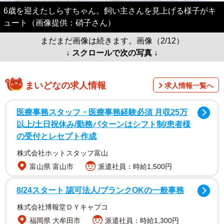
6歳を迎えたしらすちゃん。飼い主さんを見上げる様子がキ
ュート（画像提供：硝子さん）
まだまだ画像は続きます。画像（2/12）
↓ スクロールで次の写真 ↓
まいどなの求人情報
求人情報一覧へ
医療事務スタッフ・医療事務経験必須 月収25万
以上/土日祝休み/勤務パターンはシフト制/患者様
の受付とレセプト作成
株式会社ホットスタッフ富山
富山県 富山市
派遣社員：時給1,500円
8/24スタート 認可法人/ブランクOKの一般事務
株式会社博報堂ＤＹキャプコ
福岡県 大牟田市
派遣社員：時給1,300円