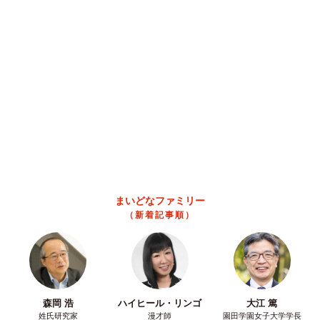
美 子どもの教育考え「小学校へ入学するこのタイミングで挑
戦」
まいどなトピック
2026.08.06
京都駅をぶらぶら→ホームの隅に何やら「ドロ
ン」のポーズをする忍者 この暑い中いったい
なぜ？ 近づいてみたら… 「見つかるなんて
未熟」
中将 タカノリ
2026.08.06
「明日ひま？」 知り合いから唐突なメッセー
ジ 用件次第で断ることもできる賢い返信文と
は？【漫画】
海川 まこと
2026.08.06
飼い主が食べているヨーグルトをもらえなかっ
た犬さん、爆裂に拗ねた顔がかわいすぎ「鼻息
フスフス」「反則レベル」
椎名 碧
2026.08.06
髪をバッサリと切った飼い主が帰宅すると→愛
犬たちの反応に「ワンコ様でも戸惑うのね