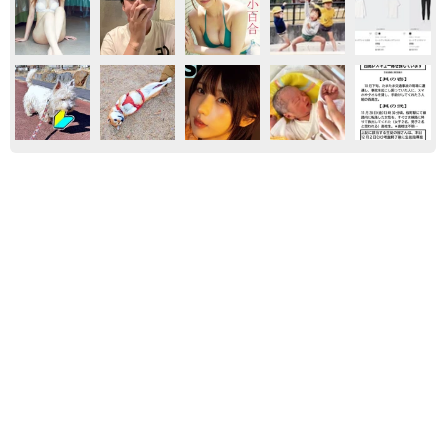
もふもふ
保護犬・保護猫
ネコ
コガネムシを見つめる猫とパパ、偶然生まれた
神々しい構図が「宗教画のよう」と話題 「尊
い」「ていうかライオンキング」
梨木 香奈
2026.08.06
「かわいいストーカーに追われています」甘え
ん坊な元保護猫 最後は飼い主にダイブする姿
に「間違いなく犬」「完全に親子」と反響
梨木 香奈
2026.08.06
がんと片目の失明、3時間おきの壮絶な介護を