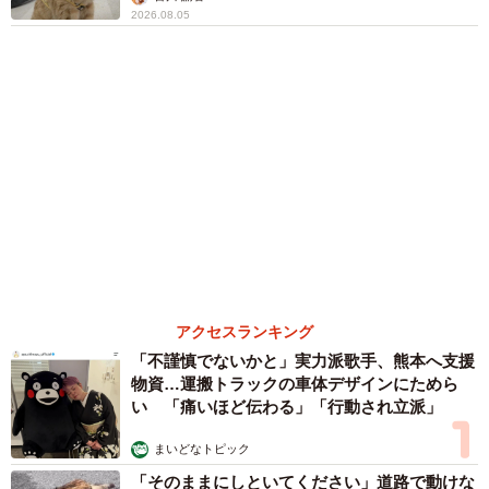
行橋 友
６位以降を見る
まいどなファミリー
（新着記事順）
森岡 浩
ハイヒール・リンゴ
大江 篤
姓氏研究家
漫才師
園田学園女子大学学長
もっと見る
愛車は総走行距離17万キロのホンダレジェン
ド 「どなたか欲しい方が居たら」 大御所漫
才師が譲渡の意向
まいどなトピック
2026.08.06
【漫画】「高い家賃を払えるのに、まだ欲し
い？」高級レジデンスの七夕飾り、書かれた願