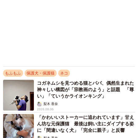
乗り越えた猫 「叶わないかもしれない」と覚
悟した19歳の誕生日を迎えて感動
古川 諭香
2026.08.06
涼しい「冷感敷きパッド」を気に入った猫さ
ん、”友達”をヨイショヨイショとご招待、毛づ
くろいでおもてなし
椎名 碧
2026.08.05
保護猫カフェでひとりぼっちだった「耳が聞こ
えないシニア猫」と運命の出会い→重度のペッ
トロスで適応障害だった女性の人生が一変
古川 諭香
2026.08.05
アクセスランキング
「不謹慎でないかと」実力派歌手、熊本へ支援
物資…運搬トラックの車体デザインにためら
い 「痛いほど伝わる」「行動され立派」