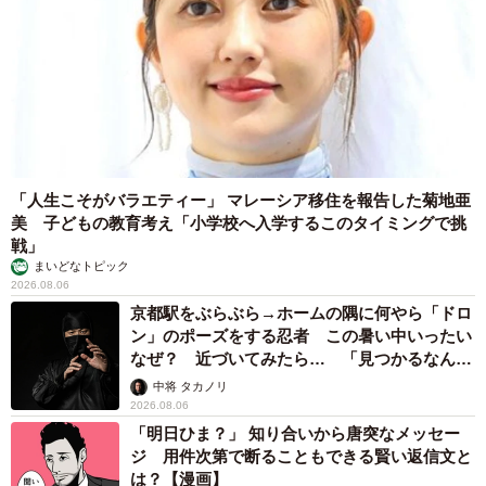
法違反でしょ」と指摘されました【弁護士が解
説】
長澤 芳子
2026.08.06
タイの電車の中で見た優先席のマーク 子ど
も、妊娠、けが人、お年寄り… 一つだけ謎の
ものが！？「だから黄色なんですね」
中将 タカノリ
2026.08.06
【物価高が直撃】お盆帰省「予定なし」が約半数 新幹線・高