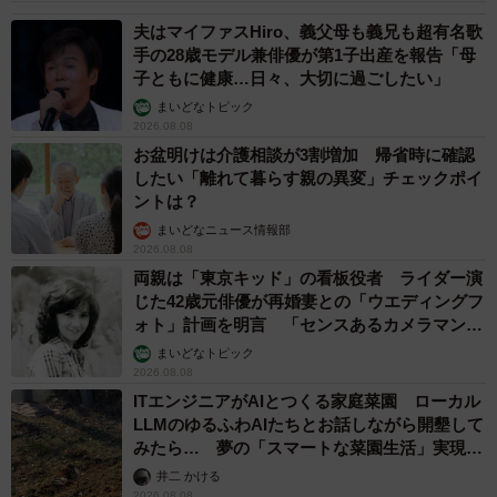
夫はマイファスHiro、義父母も義兄も超有名歌
手の28歳モデル兼俳優が第1子出産を報告「母
子ともに健康…日々、大切に過ごしたい」
まいどなトピック
2026.08.08
お盆明けは介護相談が3割増加 帰省時に確認
したい「離れて暮らす親の異変」チェックポイ
ントは？
まいどなニュース情報部
2026.08.08
両親は「東京キッド」の看板役者 ライダー演
じた42歳元俳優が再婚妻との「ウエディングフ
ォト」計画を明言 「センスあるカメラマン求
む」
まいどなトピック
2026.08.08
ITエンジニアがAIとつくる家庭菜園 ローカル
LLMのゆるふわAIたちとお話しながら開墾して
みたら… 夢の「スマートな菜園生活」実現な
るか
井二 かける
2026.08.08