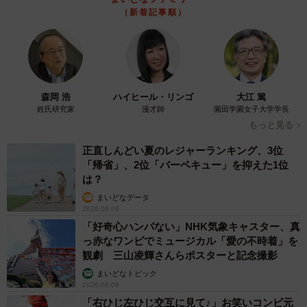
（新着記事順）
森岡 浩
ハイヒール・リンゴ
大江 篤
姓氏研究家
漫才師
園田学園女子大学学長
1/4
もっと見る
「となりのトトロ」（1988）に登場するサツキとメイの家
正直しんどい夏のレジャーランキング、3位
「帰省」、2位「バーベキュー」を抑えた1位
3位 サツキとメイの家（となりのトトロ）
は？
まいどなデータ
・自然の中に建っててすごい昔の感じが良いです。（20
2026.08.09
代・女性）
「好奇心ハンパない」NHK気象キャスター、真
・心が休まるスローライフができそうだから。（30代・男
っ赤なワンピでミュージカル「愛の不時着」を
観劇 三山凌輝さんらポスターと記念撮影
性）
まいどなトピック
・自然に囲まれていて、のどかで温かい雰囲気が魅力的だ
2026.08.09
と感じるから。（30代・男性）
「右ひじ左ひじ交互に見て♪」お笑いコンビ元