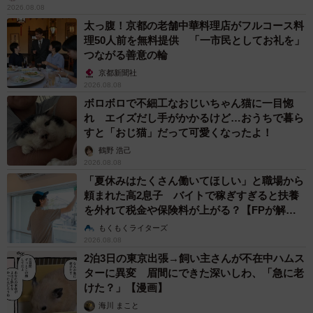
2026.08.08
太っ腹！京都の老舗中華料理店がフルコース料
理50人前を無料提供 「一市民としてお礼を」
つながる善意の輪
京都新聞社
2026.08.08
ボロボロで不細工なおじいちゃん猫に一目惚
れ エイズだし手がかかるけど…おうちで暮ら
すと「おじ猫」だって可愛くなったよ！
鶴野 浩己
2026.08.08
「夏休みはたくさん働いてほしい」と職場から
頼まれた高2息子 バイトで稼ぎすぎると扶養
を外れて税金や保険料が上がる？【FPが解
説】
もくもくライターズ
2026.08.08
2泊3日の東京出張→飼い主さんが不在中ハムス
ターに異変 眉間にできた深いしわ、「急に老
けた？」【漫画】
海川 まこと