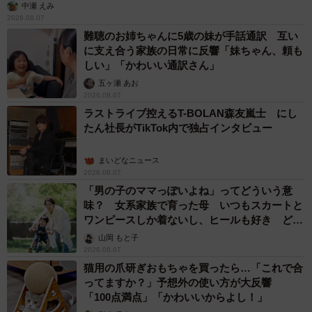
中瀬 えみ
2026.08.07
難聴のお姉ちゃんに5歳の妹が手話通訳 互い
に支え合う家族の日常に反響「妹ちゃん、頼も
しい」「かわいい通訳さん」
五ヶ瀬 あお
2026.08.07
ラストライブ控えるT-BOLAN森友嵐士 にし
たん社長がTikTok内で独占インタビュー
まいどなニュース
2026.08.07
「男の子のママっぽいよね」ってどういう意
味？ 女系家族で育った母 いつもスカートと
ワンピースしか着ないし、ヒールも好き どの
へんが…
山岡 もと子
2026.08.07
猫用の爪研ぎおもちゃを買ったら…「これで合
ってますか？」予想外の使い方が大反響
「100点満点」「かわいいからよし！」