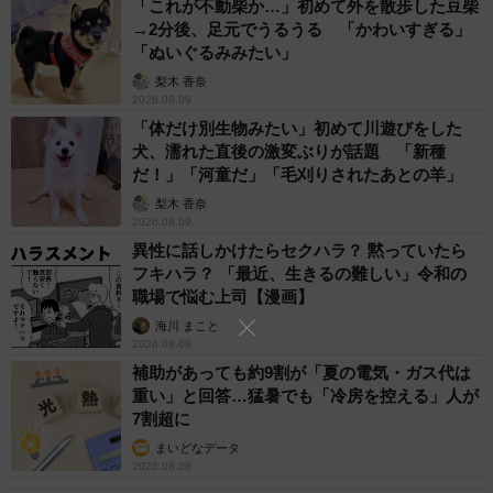
「これが不動柴か…」初めて外を散歩した豆柴
・非日常感が飛び越えた豪邸、一度住んでみたいです。
→2分後、足元でうるうる 「かわいすぎる」
（40代・女性）
「ぬいぐるみみたい」
梨木 香奈
2026.08.09
花輪君の家は、お城のような豪邸です。ゴージャスな雰囲
「体だけ別生物みたい」初めて川遊びをした
気やセレブのような生活に憧れる意見が多く寄せられまし
犬、濡れた直後の激変ぶりが話題 「新種
た。
だ！」「河童だ」「毛刈りされたあとの羊」
梨木 香奈
5位 ハイジの家（アルプスの少女ハイジ）
2026.08.09
異性に話しかけたらセクハラ？ 黙っていたら
・あの家でチーズのやつが食べたいから。（30代・女性）
フキハラ？ 「最近、生きるの難しい」令和の
・自然でのどかだから。（30代・男性）
職場で悩む上司【漫画】
・牧歌的なので。（40代・男性）
海川 まこと
2026.08.09
・家もだけど、立地がスイスだから涼しそう。（40代・女
補助があっても約9割が「夏の電気・ガス代は
性）
重い」と回答…猛暑でも「冷房を控える」人が
・大自然に囲まれてるし、一番温かみのある家だと思った
7割超に
から。（40代・女性）
まいどなデータ
2026.08.08
・アルプスならではの美しい風景や、素朴で暖かみのある