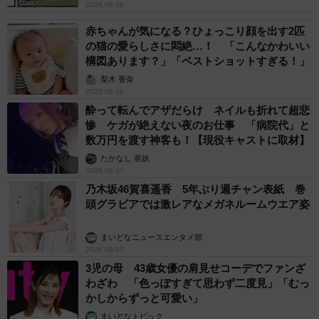
2026.08.08
赤ちゃんが気になる？ひょっこり顔を出す2匹
の猫の愛らしさに悶絶…！ 「こんなかわいい
構図あります？」「ベストショットすぎる！」
梨木 香奈
2026.08.08
酔って転んでアザだらけ ネイルも折れて超悲
惨 ケガが絶えない夜のお仕事 「病院代」と
数万円を渡す神客も！【現役キャストに取材】
たかなし 亜妖
2026.08.07
乃木坂46賀喜遥香 5年ぶり週チャン表紙 巻
頭グラビアでは激レアなメガネルームウエア姿
まいどなニュースエンタメ部
2026.08.07
3児の母 43歳女優の肩見せコーデでファンざ
わざわ 「色っぽすぎて思わず二度見」「むっ
かしからずっと可愛い」
まいどなトピック