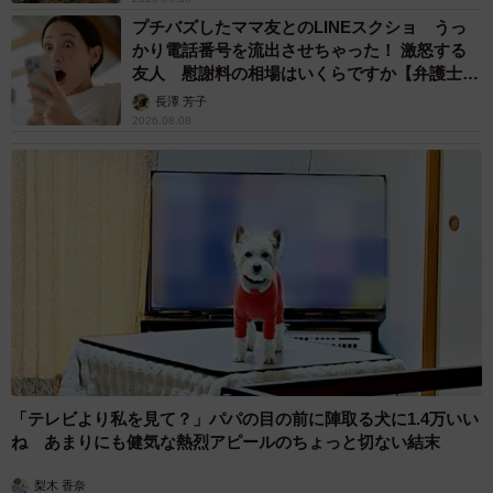
プチバズしたママ友とのLINEスクショ うっ
かり電話番号を流出させちゃった！ 激怒する
友人 慰謝料の相場はいくらですか【弁護士が
解説】
長澤 芳子
2026.08.08
「テレビより私を見て？」パパの目の前に陣取る犬に1.4万いい
ね あまりにも健気な熱烈アピールのちょっと切ない結末
梨木 香奈