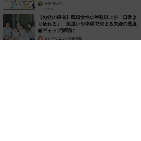
松波 穂乃圭
2026.08.07
【お盆の帰省】既婚女性の半数以上が「日常よ
り疲れる」 気遣いや準備で深まる夫婦の温度
感ギャップ鮮明に
まいどなニュース情報部
2026.08.07
父は「エミー賞」主演男優賞の真田広之 31歳イケメン俳優が
長髪ヒゲのワイルド近影「ガチヒロさんそっくり」「新たな一