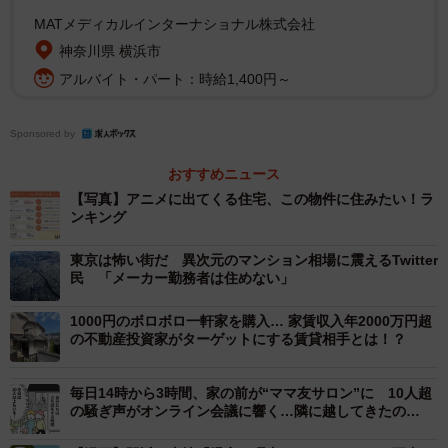
4位にランクインしたちびまる子ちゃんの「花輪君の家」
MATメディカルインターナショナル株式会社
（72票）や、7位として挙げられたドラえもんの「スネ夫の
神奈川県 横浜市
家」（39票）といった豪邸に対する憧れが集まる一方で、9
アルバイト・パート：時給1,400円～
位にはのめぞん一刻「一亥館」（34票）、10位にはクレヨ
ンしんちゃんの「野原家」（29票）など、親しみを感じさ
Sponsored by
せる家をあげる人もいました。
おすすめニュース
【写真】アニメに出てくる住宅、この物件に住みたい！ラ
また、「サツキとメイの家」とともに、5位「ハイジの家」
ンキング
（70票）や8位「ムーミンやしき」（35票）など、自然豊
東京は怖い街だ 異次元のマンション相場に震えるTwitter
かな環境にある家を支持する意見もありました。
民 「メーカー勤務者は住めない」
1000円のボロボロ一軒家を購入… 家賃収入年2000万円超
の不動産投資家がターゲットにする賃貸相手とは！？
毎日14時から3時間、家の前が“ママ友サロン”に 10人超
の騒ぎ声がオンライン会議に響く…隣に越してきたの
は“ボスママ一家”だった