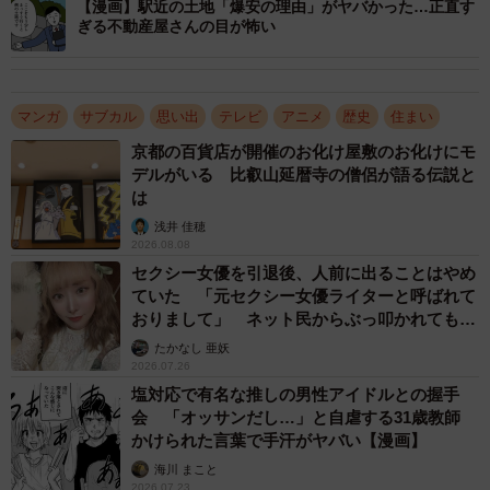
【漫画】駅近の土地「爆安の理由」がヤバかった…正直す
ぎる不動産屋さんの目が怖い
マンガ
サブカル
思い出
テレビ
アニメ
歴史
住まい
京都の百貨店が開催のお化け屋敷のお化けにモ
3/4
デルがいる 比叡山延暦寺の僧侶が語る伝説と
は
住んでみたいと思うアニメに出てくる家1位は「サザエさんの家」 ※画
浅井 佳穂
像はイメージです（J_News_photo/stock.adobe.com）
2026.08.08
セクシー女優を引退後、人前に出ることはやめ
1位 サザエさんの家（サザエさん）
ていた 「元セクシー女優ライターと呼ばれて
おりまして」 ネット民からぶっ叩かれても私
・昔ながらの日本家屋が落ち着く。（30代・女性）
はこの肩書で生きていく【元セクシー女優ライ
たかなし 亜妖
・戸建てで平屋・庭付きに憧れがある。（30代・女性）
ター本人が解説】
2026.07.26
・自分が平屋が好きである事と、都内であれだけの敷地面
塩対応で有名な推しの男性アイドルとの握手
積の土地を持てるのはうらやましい。（30代・男性）
会 「オッサンだし…」と自虐する31歳教師
かけられた言葉で手汗がヤバい【漫画】
・平屋が好きな事と、地理的条件が自分の希望に近いの
海川 まこと
で。（30代・男性）
2026.07.23