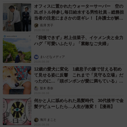
オフィスに置かれたウォーターサーバー 空の
2Lボトル持参し毎日給水する男性社員→総務担
当者の注意にまさかの逆ギレ！【弁護士が解
説】
長澤 芳子
2026.08.08
「我慢できず」村上佳菜子、イケメン夫と全力
ハグ「可愛いふたり」「素敵なご夫婦」
まいどなメディア
2026.08.08
12歳の愛犬に変化 1歳息子の膝で甘える初め
て見せる姿に反響 これまで「見守る立場」だ
ったのに…「頭ポンポンが愛に満ちている」
「尊…」
梨木 香奈
2026.08.08
何かと人に舐められた黒髪時代 30代後半で金
髪デビューしたら…人生が激変！【漫画】
海川 まこと
2026.08.08