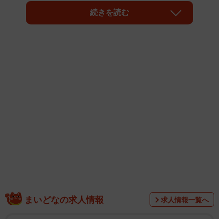
んの家」。安心感と暖かみを感じる昭和の家が支持を集め
続きを読む
ました。
この調査は、株式会社NEXERと賃貸検索サイト『エアド
ア』が全国の男女1000名を対象として、2025年6月に実施
まいどなの求人情報
求人情報一覧へ
したものです。