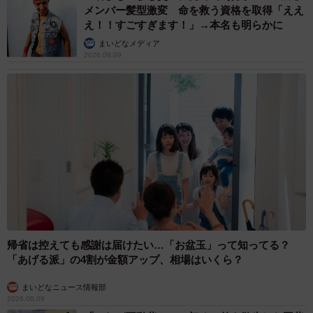
・建物は古いが、周りの環境込みで住んでみたいと思う。
メンバー髪型激変 命を救う資格を取得「ええ
え！！すごすぎます！」→本名も明らかに
（30代・男性）
まいどなメディア
・森でお昼寝している姿が雄大であこがれる。（40代・女
2026.08.09
性）
・のどかで落ち着けそう。（50代・男性）
木造家屋の落ち着いた雰囲気や、自然豊かな環境に魅力を
感じる人が多いようです。
4位 花輪君の家（ちびまる子ちゃん）
・豪邸だから。（10代・女性）
・広くて豪邸なので憧れがあるから。（30代・女性）
・執事のいるお金持ちの家が気になるから。（30代・女
帰省は控えても感謝は届けたい…「お盆玉」って知ってる？
「あげる派」の4割が金額アップ、相場はいくら？
性）
・ゴージャスな家に住んでいていどんな感じなのか興味が
まいどなニュース情報部
2026.08.09
あるから。（40代・女性）