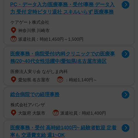
PC・データ入力/医療事務・受付/事務 データ入
力 受付 定時ピタリ退社 スキルいらず 医療事務
ケアゲート株式会社
神奈川県 川崎市
派遣社員：時給1,450円～1,500円
医療事務・病院受付/内科クリニックでの医療事
務/20~40代女性活躍中/愛知県/名古屋市港区
医療法人実り会 ながしま内科
2/4
愛知県 名古屋市
：時給1,140円～
住んでみたいアニメに出てくる家のランキング（提供画像）
総合病院での経理事務
アニメに登場する家で、住んでみたいランキング1位に選ば
株式会社アバンザ
れたのは「サザエさんの家」（200票）で、2位は「のび太
大阪府 大阪市
派遣社員：時給1,400円
の家」（82票）、3位は「サツキとメイの家」（74票）で
医療事務・受付 高時給1400円~ 経験者歓迎 定着
した。
率も 交通費支給 週1~OK