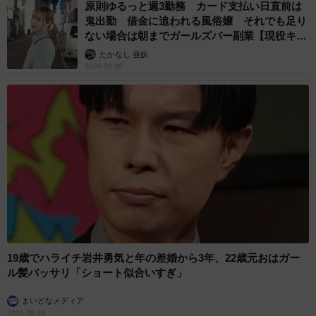
原則ゆるっと週3勤務 カード支払い日直前は
鬼出勤 借金に追われる風俗嬢 それでも足り
ない場合は朝までガールズバー副業【現役キャ
ストに取材】
たかなし 亜妖
2026.08.08
19歳でハライチ岩井勇気と年の差婚から3年、22歳元おはガー
ル髪バッサリ「ショート似合いすぎ」
まいどなメディア
2026.08.08