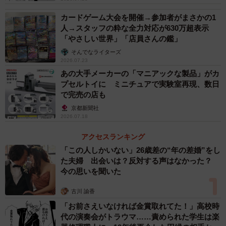
・何かホッとしそうな感じもするし、あの玄関から「ただ
カードゲーム大会を開催→参加者がまさかの1
いまー」とか言って「おかえりー」とか言って家族から迎
人→スタッフの粋な全力対応が630万超表示
えられるのは幸せだよなと思う。自分は独身だけど。（40
「やさしい世界」「店員さんの鑑」
代・男性）
そんでなライターズ
2026.07.23
・昔ながらのおうちで味があり過ごしやすそうでした。
あの大手メーカーの「マニアックな製品」がカ
（40代・女性）
プセルトイに ミニチュアで実験室再現、数日
・昔の家の家族の団欒が楽しそうだから。（40代・女性）
で完売の店も
・古き良き家という安心感があって、住みやすそうだか
京都新聞社
2026.07.18
ら。（40代・女性）
アクセスランキング
サザエさんの家は、家族が集まれる居間や縁側のある庭な
「この人しかいない」26歳差の“年の差婚”をし
ど、広々とした間取りが魅力です。日本家屋の落ち着いた
た夫婦 出会いは？反対する声はなかった？
今の思いを聞いた
雰囲気や家族団らんを思わせる温かいイメージが支持を集
めた理由でしょう。
古川 諭香
「お前さえいなければ金賞取れてた！」高校時
2位 のび太の家（ドラえもん）
代の演奏会がトラウマ……責められた学生は楽