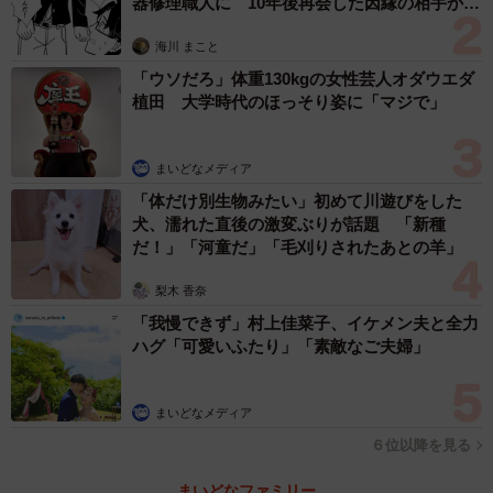
器修理職人に 10年後再会した因縁の相手から
・郊外で遊ぶところもあって、立地が良さそうだから。
思わぬ申し出【漫画】
（30代・女性）
海川 まこと
・シンプルな家が良いと思ったので。（30代・男性）
「ウソだろ」体重130kgの女性芸人オダウエダ
植田 大学時代のほっそり姿に「マジで」
・寝ることが出来る押し入れが秘密基地みたいで憧れだっ
たから。（40代・女性）
・部屋にタイムマシンがあるから。（40代・男性）
まいどなメディア
・懐かしい昭和感が実家を思い出すから。（50代・女性）
「体だけ別生物みたい」初めて川遊びをした
犬、濡れた直後の激変ぶりが話題 「新種
・2階建てで昔からある純和風の間取りで落ち着くから。
だ！」「河童だ」「毛刈りされたあとの羊」
（50代・女性）
梨木 香奈
・ドラえもんと友達になりたい。（50代・男性）
「我慢できず」村上佳菜子、イケメン夫と全力
ハグ「可愛いふたり」「素敵なご夫婦」
のび太の家は、郊外の一戸建てならではの親しみやすさが
共感を集めています。また、秘密道具やドラえもんとの生
活に憧れる人も少なくありません。
まいどなメディア
６位以降を見る
まいどなファミリー