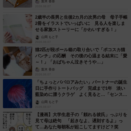
梨木 香奈
2026.08.07
2歳半の長男と生後2カ月の次男の母 母子手帳
2冊をイラストでいっぱいに 見る人を楽しま
せる家族ストーリーに「かわいすぎる！」
山岡 もと子
2026.08.07
猫2匹が段ボール箱の取り合いで「ポコスカ猫
パンチ」の応酬 その後の心温まる結末に「愛
～！」「おばちゃん泣きそうや…」
梨木 香奈
2026.08.07
「ちょっとババロアみたい」パートナーの誕生
日に手作りトートバッグ 完成まで1年 淡い
藍染めに漂うクラゲ よく見ると…「センスす
ごい」
山岡 もと子
2026.08.07
【漫画】大学生息子の「頼れる彼氏」っぷりを
見て母は絶句 「起きなよ、遅刻するよ」っ
て…あなた毎朝私が起こしてますけど？笑