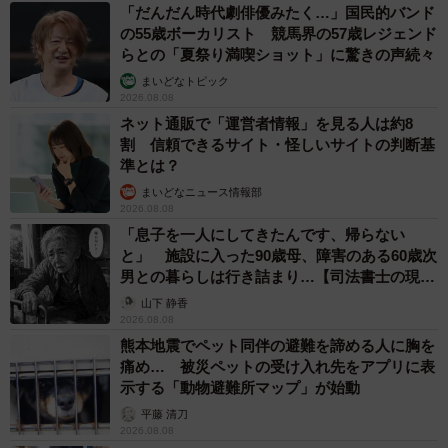
「だんだん時代劇俳優みたく…」国民的バンド
生活をあげる人が多いようです。
の55歳ボーカリスト 競馬界の57歳レジェンド
らとの「夏祭り満喫ショット」に驚きの声続々
【出典】
まいどなトピック
株式会社NEXERと株式会社エアドアによる調査
2026.08.08
▽株式会社エアドア
ネット通販で「運営者情報」を見る人は約8
割 信頼できるサイト・怪しいサイトの判断基
https://airdoor.jp/
準とは？
まいどなニュース情報部
2026.08.08
「息子を一人にしてきたんです、帰らない
と」 施設に入った90歳母、障害のある60歳次
男との暮らしは行き詰まり…【司法書士の現場
から】
山下 静香
2026.08.08
熊本地震でペット同伴の避難を諦める人に胸を
痛め… 被災ペットの受け入れ先をアプリに表
示する「動物避難所マップ」が始動
平藤 清刀
2026.08.08