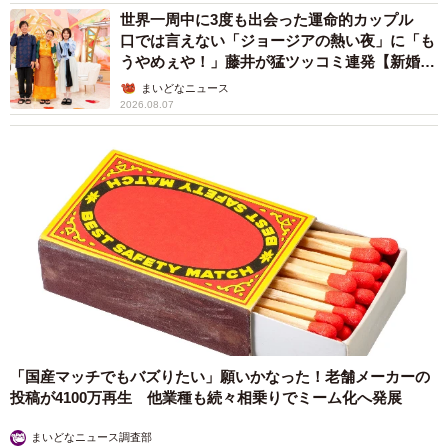
飲み会に参加したカムイくん。楽しそうにゴロン！（画像提供：ばいぱ
世界一周中に3度も出会った運命的カップル
ー viper__503 避難所さん）
口では言えない「ジョージアの熱い夜」に「も
うやめぇや！」藤井が猛ツッコミ連発【新婚さ
ん】
まいどなニュース
2026.08.07
「国産マッチでもバズりたい」願いかなった！老舗メーカーの
投稿が4100万再生 他業種も続々相乗りでミーム化へ発展
まいどなニュース調査部