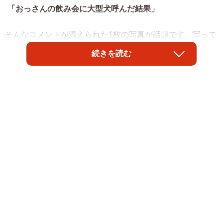
「おっさんの飲み会に大型犬呼んだ結果」
そんなコメントが添えられた1枚の写真が話題です。写って
いるのは、ジャーマン・シェパード・ドッグの「カムイ」
続きを読む
くん（取材時、1歳7カ月・男の子）と、飼い主のXユーザ
ー・ばいぱー viper__503 避難所さん（@Viper_diet）宅を
訪れたふたりの友人です。