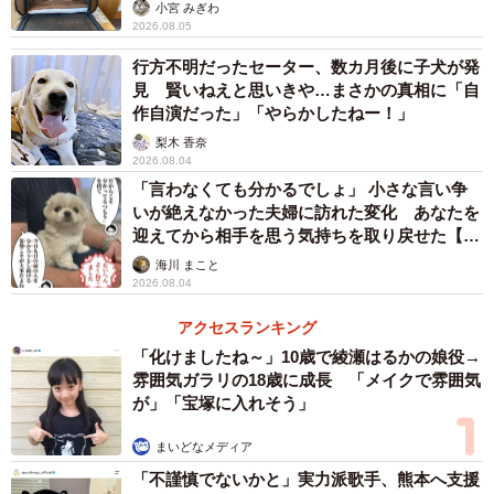
小宮 みぎわ
2026.08.05
「大型犬というと怖いイメージがあるのですが、中身は甘
行方不明だったセーター、数カ月後に子犬が発
えん坊で人懐っこいです。寂しがり屋でもあり、家族が帰
見 賢いねえと思いきや…まさかの真相に「自
作自演だった」「やらかしたねー！」
ってくると全身で喜びます」
梨木 香奈
2026.08.04
「言わなくても分かるでしょ」 小さな言い争
いが絶えなかった夫婦に訪れた変化 あなたを
迎えてから相手を思う気持ちを取り戻せた【漫
画】
海川 まこと
2026.08.04
アクセスランキング
「化けましたね～」10歳で綾瀬はるかの娘役→
雰囲気ガラリの18歳に成長 「メイクで雰囲気
が」「宝塚に入れそう」
まいどなメディア
「不謹慎でないかと」実力派歌手、熊本へ支援
3/8