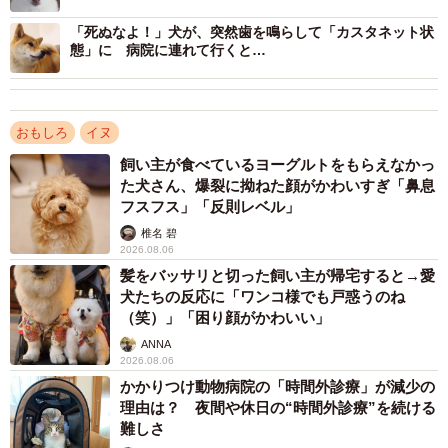
「死ぬなよ！」犬が、突然歯を鳴らして「カスタネット状
ーー当時の状況について教えてください。
態」に 病院に連れて行くと…
「友人ふたりが、久しぶりに我が家に遊びに来てくれてみ
なで飲み会をしました。カムイは当初、別室にいてもらっ
おもしろ
イヌ
たのですが、途中、『男だけで飲んでいてもつまらないか
飼い主が食べているヨーグルトをもらえなかっ
ら犬を呼ぼう』という話になり、部屋に入ってもらったの
た犬さん、爆裂に拗ねた顔がかわいすぎ「鼻息
フスフス」「反則レベル」
です。とても人懐こい子なので、すぐに友人に懐いて甘え
椎名 碧
ていました」
2026.08.06
髪をバッサリと切った飼い主が帰宅すると→愛
ーーこのあと、どうなりましたか。
犬たちの反応に「ワンコ様でも戸惑うのね
（笑）」「困り顔がかわいい」
「友人ふたりが寝落ちしたあと、カムイはふたりの間に入
ANNA
2026.08.06
って一緒に寝ていました。目を覚ましたときに撮影したの
かかりつけ動物病院の「時間外診療」が減少の
が今回の投稿写真です」
理由は？ 夜間や休日の“時間外診療”を続ける
難しさ
ーーカムイくんは、どんな性格か教えてください。