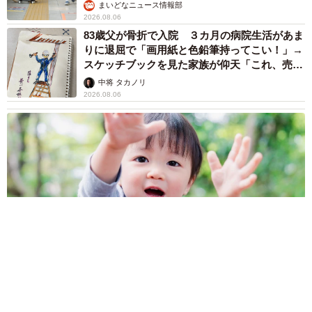
まいどなニュース情報部
2026.08.06
83歳父が骨折で入院 ３カ月の病院生活があま
りに退屈で「画用紙と色鉛筆持ってこい！」→
スケッチブックを見た家族が仰天「これ、売れ
ますよ…」
中将 タカノリ
2026.08.06
1歳息子が腕を亜脱臼 「奥さん、専業主婦なのに」と夫の後輩
から一言 母は泣きながら対応し必死だった 何年もたった今