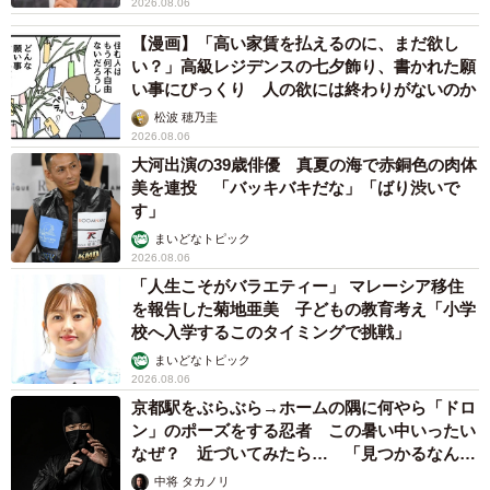
2026.08.06
【漫画】「高い家賃を払えるのに、まだ欲し
い？」高級レジデンスの七夕飾り、書かれた願
い事にびっくり 人の欲には終わりがないのか
松波 穂乃圭
2026.08.06
大河出演の39歳俳優 真夏の海で赤銅色の肉体
美を連投 「バッキバキだな」「ばり渋いで
す」
まいどなトピック
2026.08.06
「人生こそがバラエティー」 マレーシア移住
を報告した菊地亜美 子どもの教育考え「小学
校へ入学するこのタイミングで挑戦」
まいどなトピック
2026.08.06
京都駅をぶらぶら→ホームの隅に何やら「ドロ
ン」のポーズをする忍者 この暑い中いったい
なぜ？ 近づいてみたら… 「見つかるなんて
未熟」
中将 タカノリ