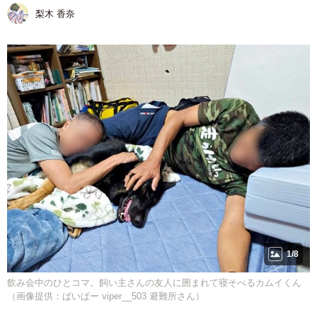
梨木 香奈
1/8
飲み会中のひとコマ。飼い主さんの友人に囲まれて寝そべるカムイくん
（画像提供：ばいぱー viper__503 避難所さん）