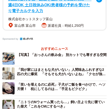
週4日OK 土日祝休みOK/患者様の予約を受けた
り電子カルテを入力
株式会社ホットスタッフ富山
富山県 富山市
派遣社員：時給1,250円
Sponsored by
おすすめニュース
【写真】「おっさんの飲み会」 別カットでも尊すぎる空間
「我が家にはまともな犬がいない」人間味あふれすぎな2
匹の犬に爆笑 「そもそも犬がいないよね」「クセが強い
ですね」
「笑いを堪えるのに必死」子犬がご飯を食べかけで、ヘソ
天寝！ 枕にしてるのは…「手足もピクピク」
2/8
「ニトリのNウォーム買ったら…」飼い主より先に寝てい
凛々しい顔つきが素敵なカムイくん（画像提供：ばいぱー viper__503 避
た柴犬「これをCMにするべき」
難所さん）