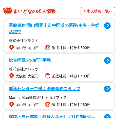
まいどなの求人情報
求人情報一覧へ
毛布の上に寝そべるカムイくんを囲み、それぞれ撫でなが
ら眠っています。当のカムイくんはというとーーにこにこ
医療事務/岡山県岡山市中区浜の医院/主夫・主婦
笑顔。楽しさが伝わる光景に19万件超の“いいね”が集まり、
活躍中
「全員幸せそう」「なんだこの愛しい空間は？」など、多
株式会社ソラスト
くの人がほっこりする声を寄せています。当時の状況につ
岡山県 岡山市
派遣社員：時給1,300円
いて、詳しく話を伺いました。
総合病院での経理事務
笑顔が連鎖したあの夜のエピソード
株式会社アバンザ
大阪府 大阪市
派遣社員：時給1,400円
健診センターで働く医療事務スタッフ
Man to Man株式会社 岡山オフィス
岡山県 岡山市
派遣社員：時給1,250円
病院の受付事務・経験を生かして!1日5時間～・