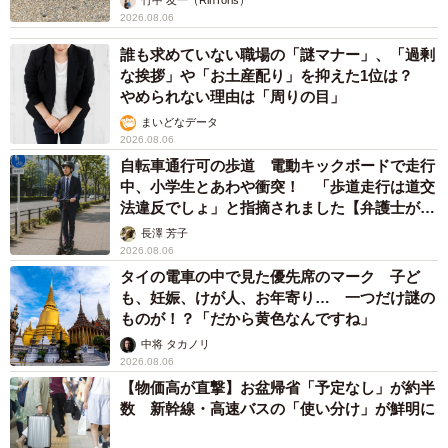
竹中 友一（RinToris）
2026.08.06
誰も求めていない職場の「謎マナー」、「過剰
な挨拶」や「お土産配り」を抑えた1位は？
やめられない理由は「周りの目」
まいどなデータ
2026.08.06
自転車通行可の歩道 電動キックボードで走行
中、小学生とあわや衝突！ 「歩道走行は道交
法違反でしょ」と指摘されました【弁護士が解
説】
長澤 芳子
2026.08.06
タイの電車の中で見た優先席のマーク 子ど
も、妊娠、けが人、お年寄り… 一つだけ謎の
ものが！？「だから黄色なんですね」
中将 タカノリ
2026.08.06
【物価高が直撃】お盆帰省「予定なし」が約半
数 新幹線・高速バスの「使い分け」が鮮明に