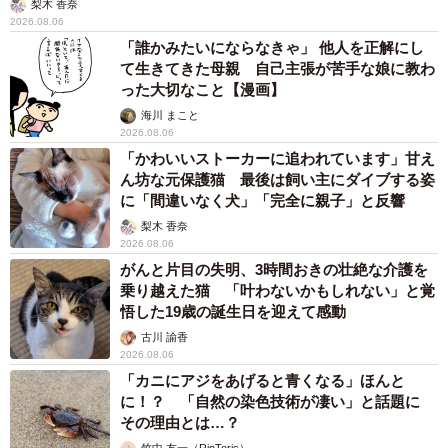
梨木 香奈
2026.08.06
「誰かみたいにならなきゃ」 他人を正解にし
て生きてきた母親 自己主張が苦手な娘に教わ
った大切なこと【漫画】
海川 まこと
2026.08.06
「かわいいストーカーに追われています」甘え
ん坊な元保護猫 最後は飼い主にダイブする姿
に「間違いなく犬」「完全に親子」と反響
梨木 香奈
2026.08.06
がんと片目の失明、3時間おきの壮絶な介護を
乗り越えた猫 「叶わないかもしれない」と覚
悟した19歳の誕生日を迎えて感動
古川 諭香
2026.08.06
「カニにアジをあげると青くなる」ほんと
に！？ 「自然の染色技術が凄い」と話題に
その理由とは…？