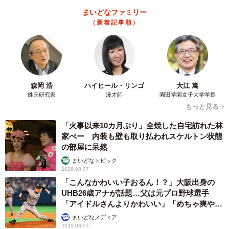
まいどなファミリー
（新着記事順）
森岡 浩
ハイヒール・リンゴ
大江 篤
姓氏研究家
漫才師
園田学園女子大学学長
もっと見る
「火事以来10カ月ぶり」全焼した自宅訪れた林
家ぺー 内装も壁も取り払われスケルトン状態
の部屋に呆然
まいどなトピック
2026.08.07
「こんなかわいい子おるん！？」大阪出身の
UHB26歳アナが話題…父は元プロ野球選手
「アイドルさんよりかわいい」「めちゃ爽や
か」
4/8
まいどなメディア
2026.08.07