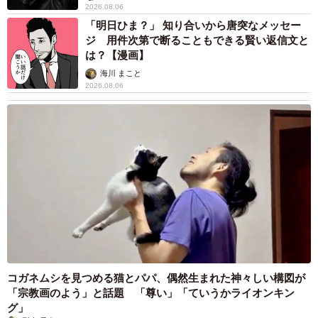
2026.08.06
「明日ひま？」 知り合いから唐突なメッセー
ジ 用件次第で断ることもできる賢い返信文と
は？【漫画】
海川 まこと
2026.08.06
コガネムシを見つめる猫とパパ、偶然生まれた神々しい構図が
「宗教画のよう」と話題 「尊い」「ていうかライオンキン
グ」