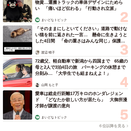
物資…運搬トラックの車体デザインにためら
い 「痛いほど伝わる」「行動され立派」
ゴロンと寝そべって笑みを浮かべるカムイくん（画像提供：ばいぱー
viper__503 避難所さん）
まいどなトピック
「そのままにしといてください」道路で動けな
この投稿には、多くの人から笑いや共感のコメントが寄せ
い猫を前に返された一言… 懸命に生きようと
られました。
した4日間 「命の重さはみんな同じ」保護団
体代表の訴え
「全員幸せそう」
渡辺 晴子
「めちゃ馴染んでるw」
72歳父、軽自動車で新潟から四国まで 65歳の
母と2人で3泊4日の旅 パーキングの休憩まで
「なんだこの愛しい空間は？」
分刻み… 「大学生でも組まねえよ！」
「おっさんの幸せそうな顔よ」
「画面いっぱいの幸せで和む」
山岡 もと子
「犬がちょっと嬉しそうなのがいい」
愛車は総走行距離17万キロのホンダレジェン
ド 「どなたか欲しい方が居たら」 大御所漫
「大型犬もふもふは幸せになれますね」
才師が譲渡の意向
「ワンワンもまんざらでは無さそう（笑）」
まいどなトピック
「犬好きならたまらないな。もふり倒された？？」
「もみくちゃにされてるのに笑顔なのが良いですね〜」
６位以降を見る