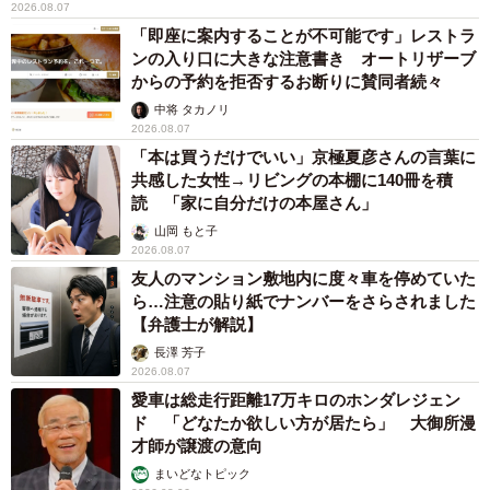
2026.08.07
「即座に案内することが不可能です」レストラ
ンの入り口に大きな注意書き オートリザーブ
からの予約を拒否するお断りに賛同者続々
中将 タカノリ
2026.08.07
「本は買うだけでいい」京極夏彦さんの言葉に
共感した女性→リビングの本棚に140冊を積
読 「家に自分だけの本屋さん」
山岡 もと子
2026.08.07
友人のマンション敷地内に度々車を停めていた
ら…注意の貼り紙でナンバーをさらされました
【弁護士が解説】
長澤 芳子
2026.08.07
愛車は総走行距離17万キロのホンダレジェン
ド 「どなたか欲しい方が居たら」 大御所漫
才師が譲渡の意向
まいどなトピック