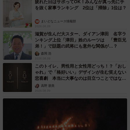
疲れた日はサボってOK！みんなが真っ先に手
を抜く家事ランキング 2位は「掃除」1位は？
まいどなニュース情報部
2026.08.09
滋賀が生んだ大スター、ダイアン津田 名字ラ
ンキング上位「津田」姓のルーツは 「豊臣兄
弟！」で話題の武将にも意外な関係が…？
森岡 浩
2026.08.09
このトイレ、男性用と女性用どっち！？「おし
ゃれ」で「格好いい」デザインが生む笑えない
悲喜劇 本当に大事なのは目立つことではな
く…
高野 朋美
2026.08.09