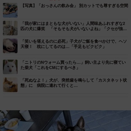
【写真】「おっさんの飲み会」 別カットでも尊すぎる空間
「我が家にはまともな犬がいない」人間味あふれすぎな2
匹の犬に爆笑 「そもそも犬がいないよね」「クセが強い
ですね」
「笑いを堪えるのに必死」子犬がご飯を食べかけで、ヘソ
天寝！ 枕にしてるのは…「手足もピクピク」
「ニトリのNウォーム買ったら…」飼い主より先に寝てい
た柴犬「これをCMにするべき」
「死ぬなよ！」犬が、突然歯を鳴らして「カスタネット状
態」に 病院に連れて行くと…