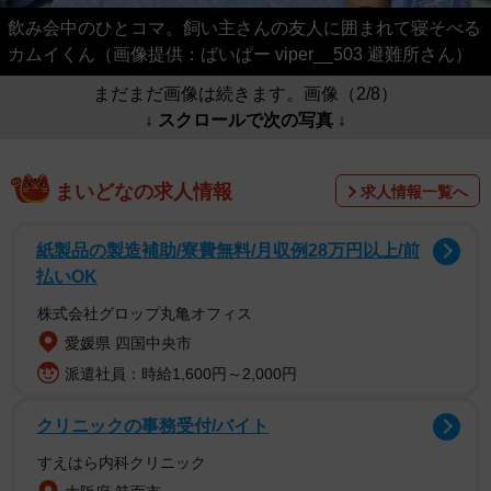
飲み会中のひとコマ。飼い主さんの友人に囲まれて寝そべる
カムイくん（画像提供：ばいぱー viper__503 避難所さん）
まだまだ画像は続きます。画像（2/8）
↓ スクロールで次の写真 ↓
まいどなの求人情報
求人情報一覧へ
紙製品の製造補助/寮費無料/月収例28万円以上/前
払いOK
株式会社グロップ丸亀オフィス
愛媛県 四国中央市
派遣社員：時給1,600円～2,000円
クリニックの事務受付/バイト
すえはら内科クリニック