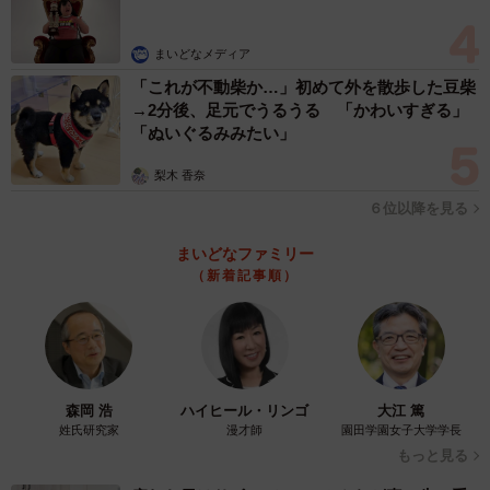
まいどなメディア
「これが不動柴か…」初めて外を散歩した豆柴
→2分後、足元でうるうる 「かわいすぎる」
「ぬいぐるみみたい」
梨木 香奈
６位以降を見る
まいどなファミリー
（新着記事順）
森岡 浩
ハイヒール・リンゴ
大江 篤
姓氏研究家
漫才師
園田学園女子大学学長
もっと見る