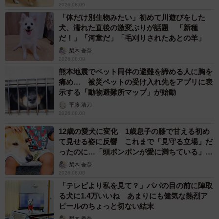
2026.08.09
「体だけ別生物みたい」初めて川遊びをした
犬、濡れた直後の激変ぶりが話題 「新種
だ！」「河童だ」「毛刈りされたあとの羊」
梨木 香奈
2026.08.09
熊本地震でペット同伴の避難を諦める人に胸を
痛め… 被災ペットの受け入れ先をアプリに表
示する「動物避難所マップ」が始動
平藤 清刀
2026.08.08
12歳の愛犬に変化 1歳息子の膝で甘える初め
て見せる姿に反響 これまで「見守る立場」だ
ったのに…「頭ポンポンが愛に満ちている」
「尊…」
梨木 香奈
2026.08.08
「テレビより私を見て？」パパの目の前に陣取
る犬に1.4万いいね あまりにも健気な熱烈ア
ピールのちょっと切ない結末
梨木 香奈