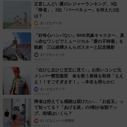
正直しんどい夏のレジャーランキング、3位
「帰省」、2位「バーベキュー」を抑えた1位
は？
まいどなデータ
2026.08.09
「好奇心ハンパない」NHK気象キャスター、真
っ赤なワンピでミュージカル「愛の不時着」を
観劇 三山凌輝さんらポスターと記念撮影
まいどなトピック
2026.08.09
「右ひじ左ひじ交互に見て♪」お笑いコンビ元
メンバー髪型激変 命を救う資格を取得「ええ
え！！すごすぎます！」→本名も明らかに
まいどなメディア
2026.08.09
帰省は控えても感謝は届けたい…「お盆玉」っ
て知ってる？「あげる派」の4割が金額アッ
プ、相場はいくら？
まいどなニュース情報部
2026.08.09