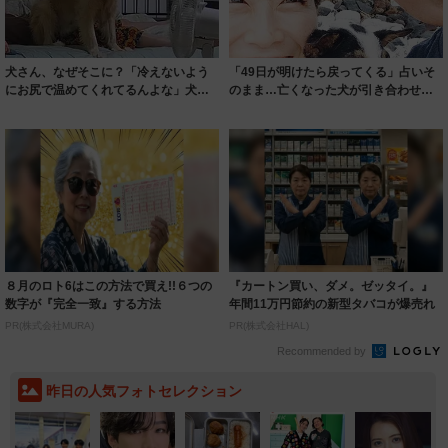
犬さん、なぜそこに？「冷えないよう
「49日が明けたら戻ってくる」占いそ
にお尻で温めてくれてるんよな」犬が
のまま…亡くなった犬が引き合わせて
座っていたの...
くれたのは...
８月のロト6はこの方法で買え!!６つの
『カートン買い、ダメ。ゼッタイ。』
数字が『完全一致』する方法
年間11万円節約の新型タバコが爆売れ
PR(株式会社MURA)
PR(株式会社HAL)
Recommended by
昨日の人気フォトセレクション