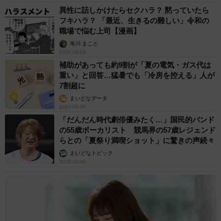
異性に話しかけたらセクハラ？ 黙っていたら
フキハラ？ 「最近、生きるの難しい」令和の
職場で悩む上司【漫画】
海川 まこと
2026.08.09
補助があっても約9割が「夏の電気・ガス代は
重い」と回答…猛暑でも「冷房を控える」人が
7割超に
まいどなデータ
2026.08.08
「だんだん時代劇俳優みたく…」国民的バンド
の55歳ボーカリスト 競馬界の57歳レジェンド
らとの「夏祭り満喫ショット」に驚きの声続々
まいどなトピック
2026.08.08