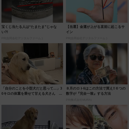
宝くじ当たる人は“たまたま”じゃな
【当選】金運が上がる直前に起こるサ
い?!
イン
PR(合同会社デジタルファーム )
PR(合同会社デジタルファーム )
「自分のことを小型犬だと思って…」3
８月のロト6はこの方法で買え!!６つの
0キロの体重を乗せて甘える犬さん
数字が『完全一致』する方法
「赤ちゃん...
PR(株式会社MURA)