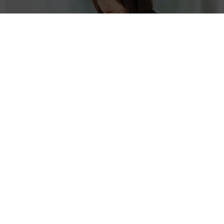
ネット通販で「運営者情報」を見る人は約8割 信頼できるサイ
ト・怪しいサイトの判断基準とは？
まいどなニュース情報部
2026.08.08
「息子を一人にしてきたんです、帰らない
と」 施設に入った90歳母、障害のある60歳次
男との暮らしは行き詰まり…【司法書士の現場
から】
山下 静香
2026.08.08
京都の百貨店が開催のお化け屋敷のお化けにモ
デルがいる 比叡山延暦寺の僧侶が語る伝説と
は
浅井 佳穂