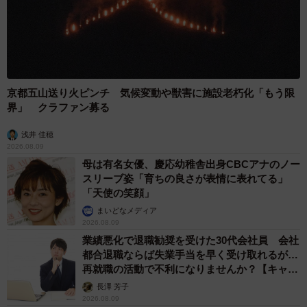
京都五山送り火ピンチ 気候変動や獣害に施設老朽化「もう限
界」 クラファン募る
浅井 佳穂
2026.08.09
母は有名女優、慶応幼稚舎出身CBCアナのノー
スリーブ姿「育ちの良さが表情に表れてる」
「天使の笑顔」
まいどなメディア
2026.08.09
業績悪化で退職勧奨を受けた30代会社員 会社
都合退職ならば失業手当を早く受け取れるが…
再就職の活動で不利になりませんか？【キャリ
アカウンセラーが解説】
長澤 芳子
2026.08.09