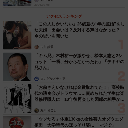
2026.08.08
アクセスランキング
「この人しかいない」26歳差の“年の差婚”をし
た夫婦 出会いは？反対する声はなかった？
今の思いを聞いた
古川 諭香
「キム兄」木村祐一が激やせ、松本人志と2シ
ョット「一瞬、分からなかったわ」「テキヤの
兄さん」
まいどなメディア
「お前さえいなければ金賞取れてた！」高校時
代の演奏会がトラウマ……責められた学生は楽
器修理職人に 10年後再会した因縁の相手から
思わぬ申し出【漫画】
海川 まこと
「ウソだろ」体重130kgの女性芸人オダウエダ
植田 大学時代のほっそり姿に「マジで」