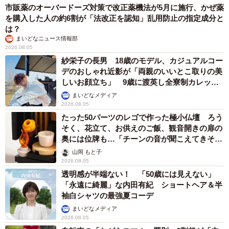
市販薬のオーバードーズ対策で改正薬機法が5月に施行、かぜ薬
を購入した人の約6割が「法改正を認知」乱用防止の指定成分と
は？
まいどなニュース情報部
2026.08.05
紗栄子の長男 18歳のモデル、カジュアルコー
デのおしゃれ近影が「両親のいいとこ取りの美
しいお顔立ち」 9歳に渡英し全寮制カレッジ
で学ぶ
まいどなメディア
2026.08.05
たった50パーツのレゴで作った極小仏壇 ろう
そく、花立て、お供えのご飯、観音開きの扉の
奥には位牌も…「チーンの音が聞こえてきそ
う」
山岡 もと子
2026.08.05
透明感が半端ない！ 「50歳には見えない」
「永遠に綺麗」な内田有紀 ショートヘア＆半
袖白シャツの最強夏コーデ
まいどなメディア
2026.08.05