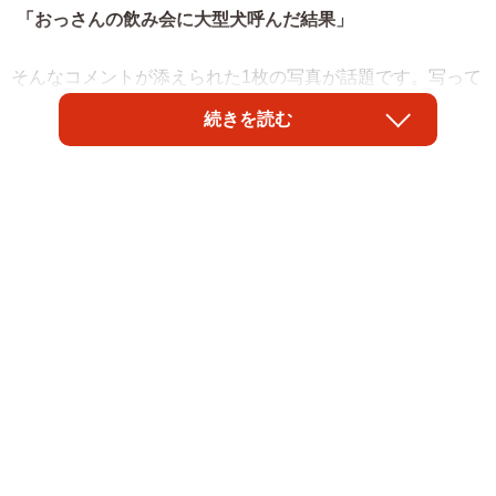
「おっさんの飲み会に大型犬呼んだ結果」
そんなコメントが添えられた1枚の写真が話題です。写って
いるのは、ジャーマン・シェパード・ドッグの「カムイ」
続きを読む
くん（取材時、1歳7カ月・男の子）と、飼い主のXユーザ
ー・ばいぱー viper__503 避難所さん（@Viper_diet）宅を
訪れたふたりの友人です。