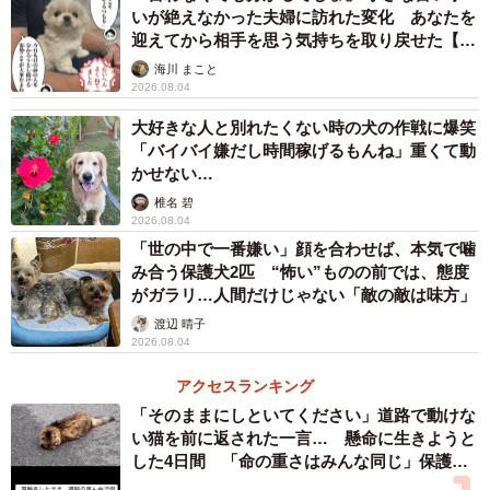
いが絶えなかった夫婦に訪れた変化 あなたを
迎えてから相手を思う気持ちを取り戻せた【漫
「大型犬というと怖いイメージがあるのですが、中身は甘
画】
海川 まこと
えん坊で人懐っこいです。寂しがり屋でもあり、家族が帰
2026.08.04
ってくると全身で喜びます」
大好きな人と別れたくない時の犬の作戦に爆笑
「バイバイ嫌だし時間稼げるもんね」重くて動
かせない…
椎名 碧
2026.08.04
「世の中で一番嫌い」顔を合わせば、本気で噛
み合う保護犬2匹 “怖い”ものの前では、態度
がガラリ…人間だけじゃない「敵の敵は味方」
渡辺 晴子
2026.08.04
アクセスランキング
「そのままにしといてください」道路で動けな
い猫を前に返された一言… 懸命に生きようと
した4日間 「命の重さはみんな同じ」保護団
3/8
体代表の訴え