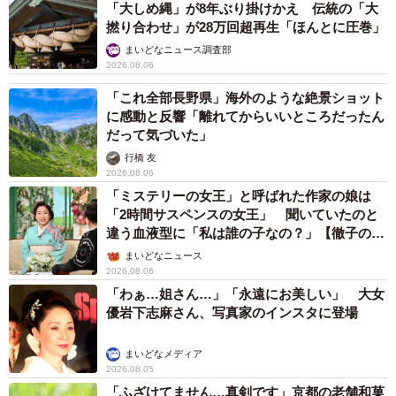
「大しめ縄」が8年ぶり掛けかえ 伝統の「大
撚り合わせ」が28万回超再生「ほんとに圧巻」
まいどなニュース調査部
2026.08.06
「これ全部長野県」海外のような絶景ショット
に感動と反響「離れてからいいところだったん
だって気づいた」
行橋 友
2026.08.06
「ミステリーの女王」と呼ばれた作家の娘は
「2時間サスペンスの女王」 聞いていたのと
違う血液型に「私は誰の子なの？」【徹子の部
屋】
まいどなニュース
2026.08.06
「わぁ…姐さん…」「永遠にお美しい」 大女
優岩下志麻さん、写真家のインスタに登場
まいどなメディア
2026.08.05
「ふざけてません…真剣です」京都の老舗和菓