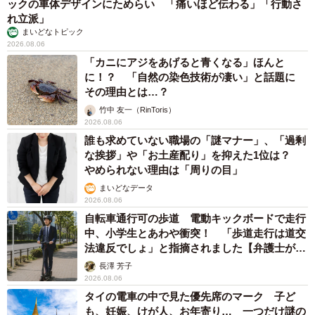
ックの車体デザインにためらい 「痛いほど伝わる」「行動さ
れ立派」
まいどなトピック
2026.08.06
「カニにアジをあげると青くなる」ほんと
に！？ 「自然の染色技術が凄い」と話題に
その理由とは…？
竹中 友一（RinToris）
2026.08.06
誰も求めていない職場の「謎マナー」、「過剰
な挨拶」や「お土産配り」を抑えた1位は？
やめられない理由は「周りの目」
まいどなデータ
2026.08.06
自転車通行可の歩道 電動キックボードで走行
中、小学生とあわや衝突！ 「歩道走行は道交
法違反でしょ」と指摘されました【弁護士が解
説】
長澤 芳子
2026.08.06
タイの電車の中で見た優先席のマーク 子ど
も、妊娠、けが人、お年寄り… 一つだけ謎の