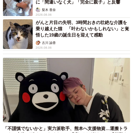
に「間違いなく犬」「完全に親子」と反響
飲み会に参加したカムイくん。楽しそうにゴロン！（画像提供：ばいぱ
梨木 香奈
ー viper__503 避難所さん）
2026.08.06
がんと片目の失明、3時間おきの壮絶な介護を
乗り越えた猫 「叶わないかもしれない」と覚
悟した19歳の誕生日を迎えて感動
古川 諭香
2026.08.06
「不謹慎でないかと」実力派歌手、熊本へ支援物資…運搬トラ