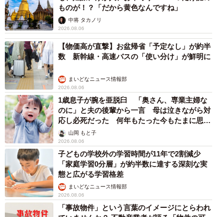
ものが！？「だから黄色なんですね」
中将 タカノリ
2026.08.06
【物価高が直撃】お盆帰省「予定なし」が約半
数 新幹線・高速バスの「使い分け」が鮮明に
まいどなニュース情報部
2026.08.06
1歳息子が腕を亜脱臼 「奥さん、専業主婦な
のに」と夫の後輩から一言 母は泣きながら対
応し必死だった 何年もたった今もたまに思い
出し…
山岡 もと子
2026.08.06
子どもの学校外の学習時間が11年で2割減少
「家庭学習0分層」が約半数に達する深刻な実
態と広がる学習格差
まいどなニュース情報部
2026.08.06
「事故物件」という言葉のイメージにとらわれ