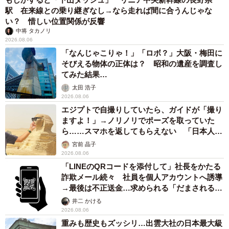
駅 在来線との乗り継ぎなし→なら走れば間に合うんじゃな
い？ 惜しい位置関係が反響
中将 タカノリ
2026.08.06
「なんじゃこりゃ！」「ロボ？」大阪・梅田に
そびえる物体の正体は？ 昭和の遺産を調査し
てみた結果…
太田 浩子
2026.08.06
エジプトで自撮りしていたら、ガイドが「撮り
ますよ！」→ノリノリでポーズを取っていた
ら……スマホを返してもらえない 「日本人は
カモ代表かも」「私は6時間で3万円払った」
宮前 晶子
2026.08.06
「LINEのQRコードを添付して」社長をかたる
詐欺メール続々 社員を個人アカウントへ誘導
→最後は不正送金…求められる「だまされる前
提」の対策
井二 かける
2026.08.06
重みも歴史もズッシリ…出雲大社の日本最大級