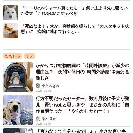
「ニトリのNウォーム買ったら…」飼い主より先に寝てい
ーー当時の状況について教えてください。
た柴犬「これをCMにするべき」
「死ぬなよ！」犬が、突然歯を鳴らして「カスタネット状
「友人ふたりが、久しぶりに我が家に遊びに来てくれてみ
態」に 病院に連れて行くと…
なで飲み会をしました。カムイは当初、別室にいてもらっ
たのですが、途中、『男だけで飲んでいてもつまらないか
ら犬を呼ぼう』という話になり、部屋に入ってもらったの
おもしろ
イヌ
です。とても人懐こい子なので、すぐに友人に懐いて甘え
かかりつけ動物病院の「時間外診療」が減少の
ていました」
理由は？ 夜間や休日の“時間外診療”を続ける
難しさ
ーーこのあと、どうなりましたか。
小宮 みぎわ
2026.08.05
行方不明だったセーター、数カ月後に子犬が発
「友人ふたりが寝落ちしたあと、カムイはふたりの間に入
見 賢いねえと思いきや…まさかの真相に「自
って一緒に寝ていました。目を覚ましたときに撮影したの
作自演だった」「やらかしたねー！」
が今回の投稿写真です」
梨木 香奈
2026.08.04
「言わなくても分かるでしょ」 小さな言い争
ーーカムイくんは、どんな性格か教えてください。