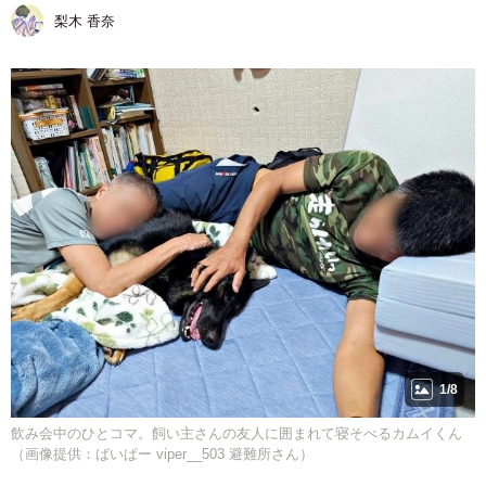
梨木 香奈
1/8
飲み会中のひとコマ。飼い主さんの友人に囲まれて寝そべるカムイくん
（画像提供：ばいぱー viper__503 避難所さん）