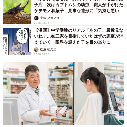
子店 次はカブトムシの幼虫 職人が手がけた
ゲテモノ和菓子 見事な造形に「気持ち悪いく
らいリアル」
中将 タカノリ
2026.08.05
【漫画】中学受験のリアル「あの子、最近見な
いね」…御三家を目指していたはずの家庭が消
えていく 限界を迎えた子を目の当りに
松波 穂乃圭
2026.08.05