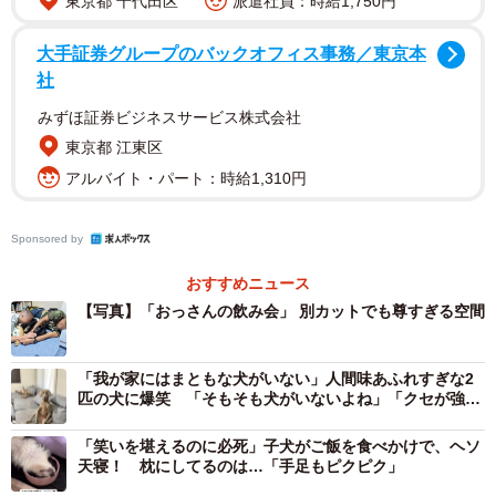
東京都 千代田区
派遣社員：時給1,750円
大手証券グループのバックオフィス事務／東京本
社
みずほ証券ビジネスサービス株式会社
東京都 江東区
アルバイト・パート：時給1,310円
Sponsored by
おすすめニュース
【写真】「おっさんの飲み会」 別カットでも尊すぎる空間
「我が家にはまともな犬がいない」人間味あふれすぎな2
匹の犬に爆笑 「そもそも犬がいないよね」「クセが強い
ですね」
2/8
「笑いを堪えるのに必死」子犬がご飯を食べかけで、ヘソ
天寝！ 枕にしてるのは…「手足もピクピク」
凛々しい顔つきが素敵なカムイくん（画像提供：ばいぱー viper__503 避
難所さん）