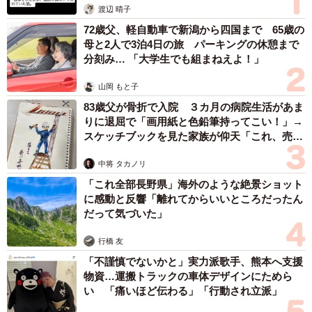
渡辺 晴子
ゴロンと寝そべって笑みを浮かべるカムイくん（画像提供：ばいぱー
72歳父、軽自動車で新潟から四国まで 65歳の
viper__503 避難所さん）
母と2人で3泊4日の旅 パーキングの休憩まで
分刻み… 「大学生でも組まねえよ！」
この投稿には、多くの人から笑いや共感のコメントが寄せ
山岡 もと子
られました。
83歳父が骨折で入院 ３カ月の病院生活があま
りに退屈で「画用紙と色鉛筆持ってこい！」→
「全員幸せそう」
スケッチブックを見た家族が仰天「これ、売れ
「めちゃ馴染んでるw」
ますよ…」
「なんだこの愛しい空間は？」
中将 タカノリ
「おっさんの幸せそうな顔よ」
「これ全部長野県」海外のような絶景ショット
に感動と反響「離れてからいいところだったん
「画面いっぱいの幸せで和む」
だって気づいた」
「犬がちょっと嬉しそうなのがいい」
「大型犬もふもふは幸せになれますね」
行橋 友
「ワンワンもまんざらでは無さそう（笑）」
「不謹慎でないかと」実力派歌手、熊本へ支援
物資…運搬トラックの車体デザインにためら
「犬好きならたまらないな。もふり倒された？？」
い 「痛いほど伝わる」「行動され立派」
「もみくちゃにされてるのに笑顔なのが良いですね〜」