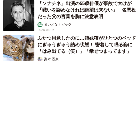
「ソナチネ」出演の55歳俳優が事故で大けが
「戦いを諦めなければ絶望は来ない」 名悪役
だった父の言葉を胸に決意表明
まいどなトピック
2026.08.05
ふたつ用意したのに…姉妹猫がひとつのベッド
にぎゅうぎゅう詰め状態！ 密着して眠る姿に
「はみ出てる（笑）」「幸せつまってます」
梨木 香奈
2026.08.05