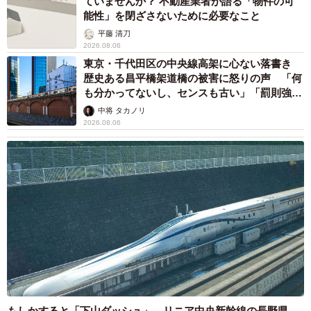
ていませんか？ 不動産業者が語る「物件の可
能性」を閉ざさないために必要なこと
平藤 清刀
2026.08.06
東京・千代田区の中央線高架に心ない落書き
歴史ある昌平橋架道橋の被害に怒りの声 「何
も分かってないし、センスも古い」「罰則強化
して」
中将 タカノリ
2026.08.06
もしかすると「下山ダッシュ」 リニア中央新幹線の長野県