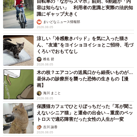
自転車の「ながらスマホ」罰則、6割超が「内
容は知らない」 利用者の意識と実際の法的知
識にギャップ大きく
まいどなニュース情報部
2026.08.05
涼しい「冷感敷きパッド」を気に入った猫さ
ん、”友達”をヨイショヨイショとご招待、毛づ
くろいでおもてなし
椎名 碧
2026.08.05
木の枝？エアコンの送風口から細長いものが…
昼休みの診療所を襲った恐怖の生きもの【漫
画】
海川 まこと
2026.08.05
保護猫カフェでひとりぼっちだった「耳が聞こ
えないシニア猫」と運命の出会い→重度のペッ
トロスで適応障害だった女性の人生が一変
古川 諭香
2026.08.05