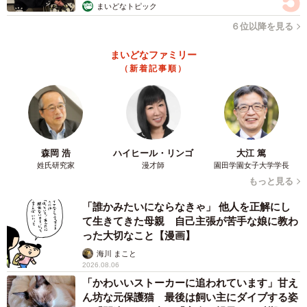
まいどなトピック
６位以降を見る
まいどなファミリー
（新着記事順）
森岡 浩
ハイヒール・リンゴ
大江 篤
姓氏研究家
漫才師
園田学園女子大学学長
もっと見る
「誰かみたいにならなきゃ」 他人を正解にし
て生きてきた母親 自己主張が苦手な娘に教わ
った大切なこと【漫画】
海川 まこと
2026.08.06
「かわいいストーカーに追われています」甘え
4/8
ん坊な元保護猫 最後は飼い主にダイブする姿