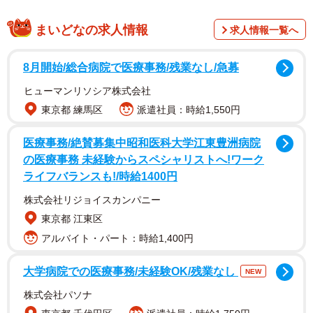
まいどなの求人情報
求人情報一覧へ
毛布の上に寝そべるカムイくんを囲み、それぞれ撫でなが
ら眠っています。当のカムイくんはというとーーにこにこ
8月開始/総合病院で医療事務/残業なし/急募
笑顔。楽しさが伝わる光景に19万件超の“いいね”が集まり、
ヒューマンリソシア株式会社
「全員幸せそう」「なんだこの愛しい空間は？」など、多
東京都 練馬区
派遣社員：時給1,550円
くの人がほっこりする声を寄せています。当時の状況につ
いて、詳しく話を伺いました。
医療事務/絶賛募集中昭和医科大学江東豊洲病院
の医療事務 未経験からスペシャリストへ!ワーク
笑顔が連鎖したあの夜のエピソード
ライフバランスも!/時給1400円
株式会社リジョイスカンパニー
東京都 江東区
アルバイト・パート：時給1,400円
大学病院での医療事務/未経験OK/残業なし
NEW
株式会社パソナ