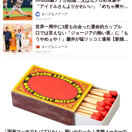
UHB26歳アナが話題…父は元プロ野球選手
「アイドルさんよりかわいい」「めちゃ爽や
か」
まいどなメディア
2026.08.07
世界一周中に3度も出会った運命的カップル
口では言えない「ジョージアの熱い夜」に「も
うやめぇや！」藤井が猛ツッコミ連発【新婚さ
ん】
まいどなニュース
2026.08.07
「国産マッチでもバズりたい」願いかなった！老舗メーカーの