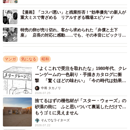
【漫画】「コスパ悪い」と残業拒否！“効率優先”の新人が
重大ミスで青ざめる リアルすぎる職場エピソード
特売の卵が売り切れ、客から求められた「弁償と土下
座」 店長の対応に感動……でも、その本音にビックリ
【漫画】
マンガ
気になる
昭和
「よくこれで受注を取れたな」1980年代、クレ
ーンゲームの一色刷り・手描きカタログに衝
撃 「驚くほどの味わい」「今の時代は効果あ
以前、老人ホームに勤務していたをぎくぼ虫さん。お風呂
りそう」
中将 タカノリ
嫌いのお年寄りに入浴をすすめるのだが、なかなか聞き入
2026.07.25
れてもらえず困り果てていたところ、見かねたホーム長が
捨てるはずの梱包材が「スター・ウォーズ」の
砂漠の街に ふと思いついて裏返しただけで…
「天皇陛下のご命令です」
と一喝。するとお年寄りは態度
もうゴミに見えません
を一変させ「じゃあしょうがねえな」と入浴してくれたそ
そんでなライターズ
うだ。
2026.07.22