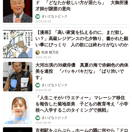
ド 「どなたか欲しい方が居たら」 大御所漫
才師が譲渡の意向
まいどなトピック
2026.08.06
【漫画】「高い家賃を払えるのに、まだ欲し
い？」高級レジデンスの七夕飾り、書かれた願
い事にびっくり 人の欲には終わりがないのか
松波 穂乃圭
2026.08.06
大河出演の39歳俳優 真夏の海で赤銅色の肉体
美を連投 「バッキバキだな」「ばり渋いで
す」
まいどなトピック
2026.08.06
「人生こそがバラエティー」 マレーシア移住
を報告した菊地亜美 子どもの教育考え「小学
校へ入学するこのタイミングで挑戦」
まいどなトピック
2026.08.06
京都駅をぶらぶら→ホームの隅に何やら「ドロ