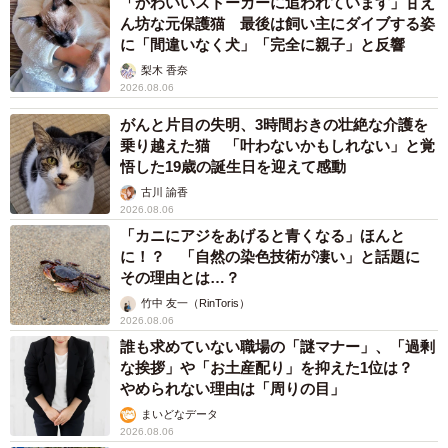
「かわいいストーカーに追われています」甘え
ん坊な元保護猫 最後は飼い主にダイブする姿
に「間違いなく犬」「完全に親子」と反響
梨木 香奈
2026.08.06
がんと片目の失明、3時間おきの壮絶な介護を
乗り越えた猫 「叶わないかもしれない」と覚
悟した19歳の誕生日を迎えて感動
古川 諭香
2026.08.06
「カニにアジをあげると青くなる」ほんと
に！？ 「自然の染色技術が凄い」と話題に
その理由とは…？
竹中 友一（RinToris）
2026.08.06
誰も求めていない職場の「謎マナー」、「過剰
な挨拶」や「お土産配り」を抑えた1位は？
やめられない理由は「周りの目」
まいどなデータ
2026.08.06