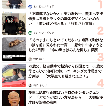
た。内容に思想の描写があるマンガの取り扱いは気を付け
まいどなメディア
ようと思いました。
「不謹慎でないかと」実力派歌手、熊本へ支援
物資…運搬トラックの車体デザインにためら
◇ ◇
い 「痛いほど伝わる」「行動され立派」
SNSユーザー達から
まいどなトピック
「そのままにしといてください」道路で動けな
い猫を前に返された一言… 懸命に生きようと
「多分従軍していた人なのかもな」
した4日間 「命の重さはみんな同じ」保護団
「若い折の経験は晩年と成ってもその人自身に生き続ける
体代表の訴え
んだな～って思います😳(ヲタクで有る自身も2・30年すれ
渡辺 晴子
ばそう成るんでしょうね。)」
72歳父、軽自動車で新潟から四国まで 65歳の
母と2人で3泊4日の旅 パーキングの休憩まで
「嘘も方便とはこういう事なのか！思いつくのが凄い
分刻み… 「大学生でも組まねえよ！」
わ。」
山岡 もと子
など数々の驚きの声が寄せられた今回の投稿。読者のみな
愛車は総走行距離17万キロのホンダレジェン
ド 「どなたか欲しい方が居たら」 大御所漫
さんにはどんな一言が効くだろうか？
才師が譲渡の意向