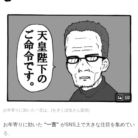
1/2
お年寄りに効いた一言は…(をぎくぼ虫さん提供)
お年寄りに効いた
“一言”
がSNS上で大きな注目を集めてい
る。