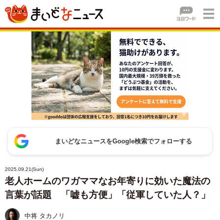
まいどなニュースをGoogle検索でフォローする
2025.09.21(Sun)
老人ホームのワガママなお年寄りに効いた魔法の
言葉が話題 「嘘も方便」「従軍していた人？」
中将 タカノリ