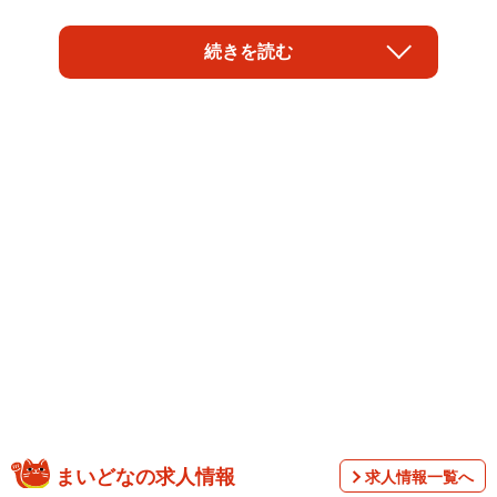
「敬老の日なので」
続きを読む
と自作のエッセイ漫画を紹介したのは漫画家の
をぎくぼ虫
さん
（@wogikubomushi）。
まいどなの求人情報
求人情報一覧へ