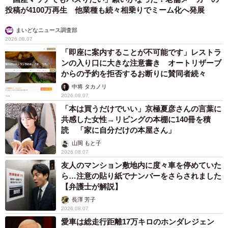
投稿が4100万再生 他業種も続々相乗りでミーム化へ発展
まいどなニュース調査部
2026.08.07
「即座に案内することが不可能です」レストラ
ンの入り口に大きな注意書き オートリザーブ
からの予約を拒否するお断りに賛同者続々
中将 タカノリ
2026.08.07
「本は買うだけでいい」京極夏彦さんの言葉に
共感した女性→リビングの本棚に140冊を積
読 「家に自分だけの本屋さん」
山岡 もと子
2026.08.07
友人のマンション敷地内に度々車を停めていた
ら…注意の貼り紙でナンバーをさらされました
【弁護士が解説】
長澤 芳子
2026.08.07
愛車は総走行距離17万キロのホンダレジェン