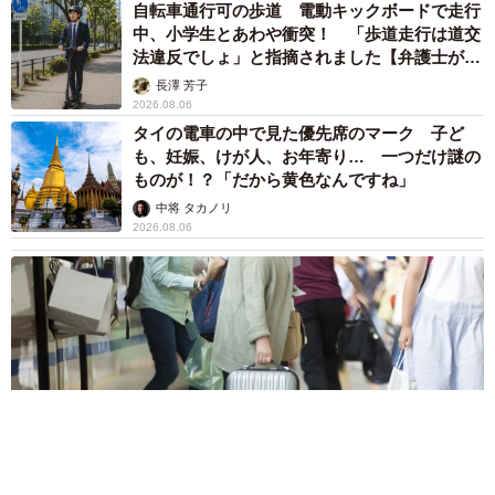
自転車通行可の歩道 電動キックボードで走行
中、小学生とあわや衝突！ 「歩道走行は道交
法違反でしょ」と指摘されました【弁護士が解
説】
長澤 芳子
2026.08.06
タイの電車の中で見た優先席のマーク 子ど
も、妊娠、けが人、お年寄り… 一つだけ謎の
ものが！？「だから黄色なんですね」
中将 タカノリ
2026.08.06