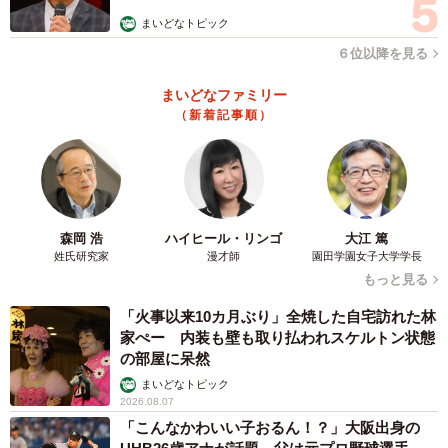
なお今回の話題を提供してくれたをぎくぼ虫さんはエッセ
まいどなトピック
イ漫画のまとめ本をboothで販売している。いずれもユニー
６位以降を見る
クかつ気付きの得られる作品ばかりなので、ご興味ある人
まいどなファミリー
はぜひチェックしていただきたい。
（新着記事順）
をぎくぼ虫さん関連情報
Xアカウント：
https://x.com/wogikubomushi
booth：
https://wogino.booth.pm/
森岡 浩
ハイヒール・リンゴ
大江 篤
姓氏研究家
漫才師
園田学園女子大学学長
敬老の日なので
#をぎおも
pic.twitter.com/MMg8mMIOsg
もっと見る
— をぎくぼ虫 (@wogikubomushi)
September 14, 2025
「火事以来10カ月ぶり」全焼した自宅訪れた林
家ぺー 内装も壁も取り払われスケルトン状態
の部屋に呆然
まいどなトピック
2026.08.07
「こんなかわいい子おるん！？」大阪出身の