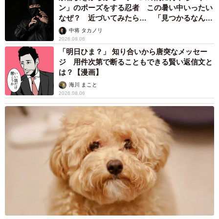
ン」のポーズをする忍者 この暑い中いったい
なぜ？ 近づいてみたら… 「見つかるなんて
未熟」
中将 タカノリ
2026.08.06
「明日ひま？」 知り合いから唐突なメッセー
ジ 用件次第で断ることもできる賢い返信文と
は？【漫画】
海川 まこと
2026.08.06