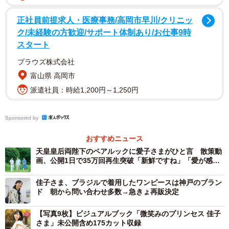
正社員前提求人・医療事務/高岡市早川/クリニッ
ク/未経験の方歓迎/サポート体制あり/お仕事9時
スタート
プラウズ株式会社
富山県 高岡市
派遣社員：時給1,200円～1,250円
Sponsored by
おすすめニュース
天皇皇后両陛下のペアルックに愛子さまがひと言 散策動
画、公開1日で35万回再生突破「新鮮ですね」「愛が感じ
られる」
佳子さま、ブラジルで着用したワンピースは神戸のブラン
2/2
ド 朝から問い合わせ多数→急きょ再販決定
(をぎくぼ虫さん提供)
【写真9枚】ビジュアルブック「微笑みのプリンセス 佳子
さま」未公開含め175カット収録