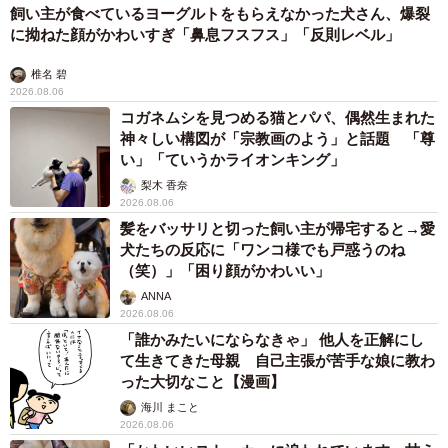
飼い主が食べているヨーグルトをもらえなかった犬さん、爆裂
に拗ねた顔がかわいすぎ「鼻息フスフス」「反則レベル」
椎名 碧
2026.08.06
コガネムシを見つめる猫とパパ、偶然生まれた
神々しい構図が「宗教画のよう」と話題 「尊
い」「ていうかライオンキング」
梨木 香奈
2026.08.06
髪をバッサリと切った飼い主が帰宅すると→愛
犬たちの反応に「ワンコ様でも戸惑うのね
（笑）」「困り顔がかわいい」
ANNA
2026.08.06
「誰かみたいにならなきゃ」 他人を正解にし
て生きてきた母親 自己主張が苦手な娘に教わ
った大切なこと【漫画】
海川 まこと
2026.08.06