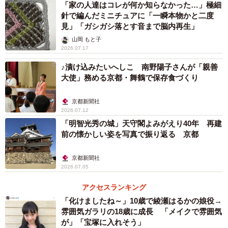
「家の人達はコレが何か知らなかった…」極細
たしかに戦前の教育を受けた人にとって“天皇陛下”はインパ
針で編んだミニチュアに「一瞬本物かと二度
見」「ガシガシ落とす音まで脳内再生」
クトある一言。この体験を経てをぎく虫さんは介護に柔軟
山岡 もと子
な発想が必要なことを悟ったのだという。
2026.07.17
♪漬け込みたいへしこ 南野陽子さんが「親善
をぎくぼ虫さんにお話を聞いた。
大使」務める京都・舞鶴で保存食づくり
－－この反応をご覧になった時は。
京都新聞社
2026.07.12
をぎくぼ虫：まだ介護の仕事に就いたばかりの頃でいろい
「明智光秀の城」天守閣よみがえり40年 再建
前の懐かしい姿を写真で振り返る 京都
ろと苦労してましたが、時には利用者に寄り添った臨機応
変な接し方も大事ということを学びました。
京都新聞社
2026.07.05
－－投稿の反響への感想を。
アクセスランキング
「化けましたね～」10歳で綾瀬はるかの娘役→
をぎくぼ虫：このマンガを最初にSNSに上げたのは2年前
雰囲気ガラリの18歳に成長 「メイクで雰囲気
で、その時はコメントが来すぎて反応しきれませんでし
が」「宝塚に入れそう」