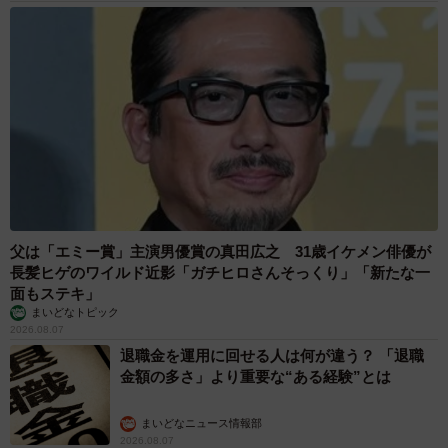
父は「エミー賞」主演男優賞の真田広之 31歳イケメン俳優が
長髪ヒゲのワイルド近影「ガチヒロさんそっくり」「新たな一
面もステキ」
まいどなトピック
2026.08.07
退職金を運用に回せる人は何が違う？ 「退職
金額の多さ」より重要な“ある経験”とは
まいどなニュース情報部
2026.08.07