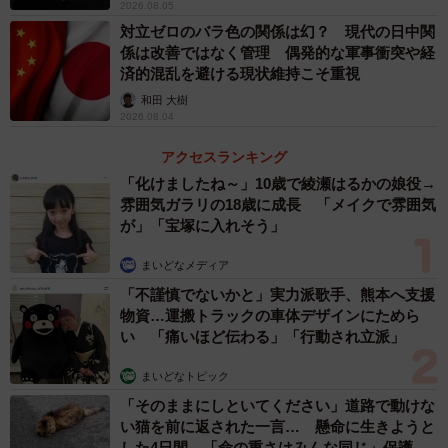
2026.08.05
対立ゼロのバラ色の関係は幻？ 現代の日中関
係は改善ではなく管理 偶発的な軍事衝突や経
済的混乱を避ける現状維持こそ重視
和田 大樹
2026.08.04
アクセスランキング
「化けましたね～」10歳で綾瀬はるかの娘役→
雰囲気ガラリの18歳に成長 「メイクで雰囲気
が」「宝塚に入れそう」
まいどなメディア
「不謹慎でないかと」実力派歌手、熊本へ支援
物資…運搬トラックの車体デザインにためら
い 「痛いほど伝わる」「行動され立派」
まいどなトピック
「そのままにしといてください」道路で動けな
い猫を前に返された一言… 懸命に生きようと
した4日間 「命の重さはみんな同じ」保護団