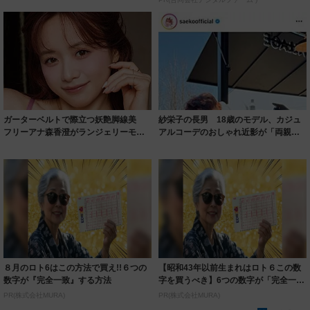
ガーターベルトで際立つ妖艶脚線美
紗栄子の長男 18歳のモデル、カジュ
フリーアナ森香澄がランジェリーモデ
アルコーデのおしゃれ近影が「両親の
ルに ｢PE...
いいとこ取...
８月のロト6はこの方法で買え!!６つの
【昭和43年以前生まれはロト６この数
数字が『完全一致』する方法
字を買うべき】6つの数字が「完全一
致」する方...
PR(株式会社MURA)
PR(株式会社MURA)