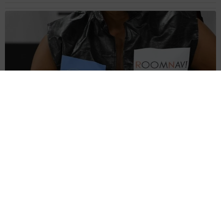
大河出演の39歳俳優 真夏の海で赤銅色の肉体美を連投 「バ
ッキバキだな」「ばり渋いです」
まいどなトピック
2026.08.06
「人生こそがバラエティー」 マレーシア移住
を報告した菊地亜美 子どもの教育考え「小学
校へ入学するこのタイミングで挑戦」
まいどなトピック