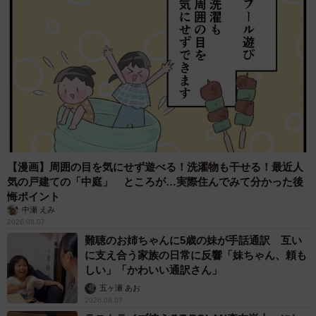
【漫画】周囲の目を気にせず遊べる！洗濯物も干せる！最近人
気の戸建ての「中庭」 ところが…実際住んでみて分かった後
悔ポイント
中瀬 えみ
2026.08.07
難聴のお姉ちゃんに5歳の妹が手話通訳 互い
に支え合う家族の日常に反響「妹ちゃん、頼も
しい」「かわいい通訳さん」
五ヶ瀬 あお
2026.08.07