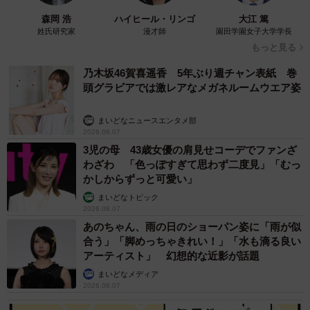
森岡 浩
ハイヒール・リンゴ
大江 篤
姓氏研究家
漫才師
園田学園女子大学学長
もっと見る
乃木坂46賀喜遥香 5年ぶり週チャン表紙 巻
頭グラビアでは激レアなメガネルームウエア姿
まいどなニュースエンタメ部
2026.08.07
3児の母 43歳女優の肩見せコーデでファンざ
わざわ 「色っぽすぎて思わず二度見」「むっ
かしからずっと可愛い」
まいどなトピック
2026.08.07
あのちゃん、雨の日のショーパン姿に「雨が似
合う」「脚めっちゃきれい！」「水も滴る良い
アーティスト」 幻想的な近影が話題
まいどなメディア
2026.08.07