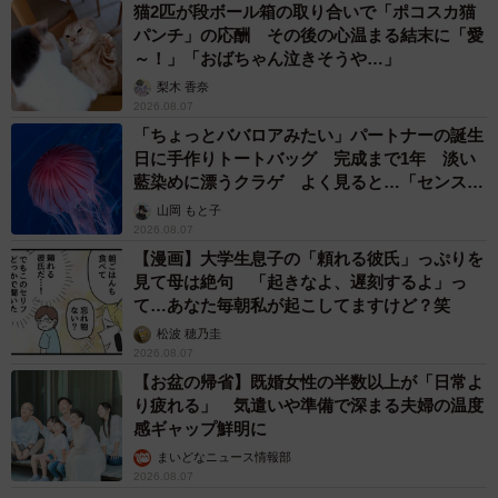
猫2匹が段ボール箱の取り合いで「ポコスカ猫
パンチ」の応酬 その後の心温まる結末に「愛
～！」「おばちゃん泣きそうや…」
梨木 香奈
2026.08.07
「ちょっとババロアみたい」パートナーの誕生
日に手作りトートバッグ 完成まで1年 淡い
藍染めに漂うクラゲ よく見ると…「センスす
ごい」
山岡 もと子
2026.08.07
【漫画】大学生息子の「頼れる彼氏」っぷりを
見て母は絶句 「起きなよ、遅刻するよ」っ
て…あなた毎朝私が起こしてますけど？笑
松波 穂乃圭
2026.08.07
【お盆の帰省】既婚女性の半数以上が「日常よ
り疲れる」 気遣いや準備で深まる夫婦の温度
感ギャップ鮮明に
まいどなニュース情報部
2026.08.07