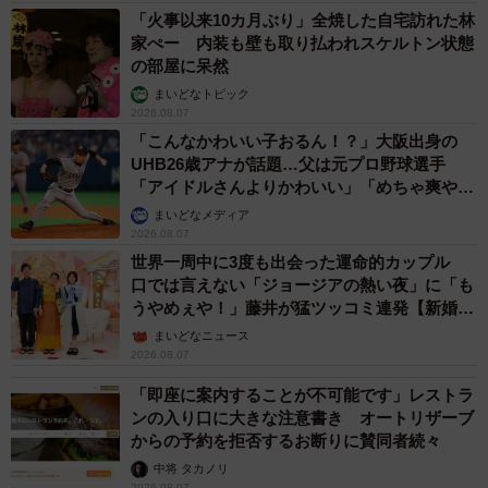
「火事以来10カ月ぶり」全焼した自宅訪れた林
家ぺー 内装も壁も取り払われスケルトン状態
の部屋に呆然
まいどなトピック
2026.08.07
「こんなかわいい子おるん！？」大阪出身の
UHB26歳アナが話題…父は元プロ野球選手
「アイドルさんよりかわいい」「めちゃ爽や
か」
まいどなメディア
2026.08.07
世界一周中に3度も出会った運命的カップル
口では言えない「ジョージアの熱い夜」に「も
うやめぇや！」藤井が猛ツッコミ連発【新婚さ
ん】
まいどなニュース
2026.08.07
「即座に案内することが不可能です」レストラ
ンの入り口に大きな注意書き オートリザーブ
からの予約を拒否するお断りに賛同者続々
中将 タカノリ
2026.08.07