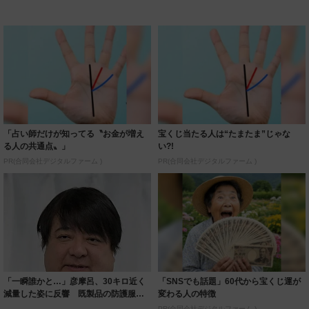
「占い師だけが知ってる〝お金が増え
宝くじ当たる人は“たまたま”じゃな
る人の共通点〟」
い?!
PR(合同会社デジタルファーム )
PR(合同会社デジタルファーム )
「一瞬誰かと…」彦摩呂、30キロ近く
「SNSでも話題」60代から宝くじ運が
減量した姿に反響 既製品の防護服が
変わる人の特徴
着られると...
PR(合同会社デジタルファーム )