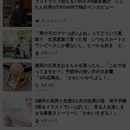
ラストライブ控えるT-BOLAN森友嵐士 にし
たん社長がTikTok内で独占インタビュー
まいどなニュース
2026.08.07
「男の子のママっぽいよね」ってどういう意
味？ 女系家族で育った母 いつもスカートと
ワンピースしか着ないし、ヒールも好き どの
へんが…
山岡 もと子
2026.08.07
猫用の爪研ぎおもちゃを買ったら…「これで合
ってますか？」予想外の使い方が大反響
「100点満点」「かわいいからよし！」
梨木 香奈
2026.08.07
2歳半の長男と生後2カ月の次男の母 母子手帳
2冊をイラストでいっぱいに 見る人を楽しま
せる家族ストーリーに「かわいすぎる！」
山岡 もと子
2026.08.07