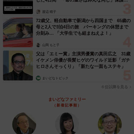
体代表の訴え
渡辺 晴子
72歳父、軽自動車で新潟から四国まで 65歳の
母と2人で3泊4日の旅 パーキングの休憩まで
分刻み… 「大学生でも組まねえよ！」
山岡 もと子
父は「エミー賞」主演男優賞の真田広之 31歳
イケメン俳優が長髪ヒゲのワイルド近影「ガチ
ヒロさんそっくり」「新たな一面もステキ」
まいどなトピック
６位以降を見る
まいどなファミリー
（新着記事順）