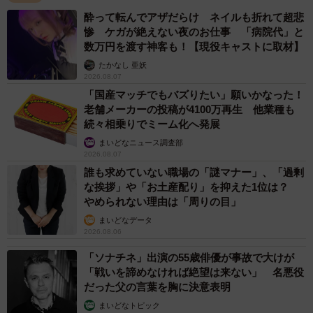
酔って転んでアザだらけ ネイルも折れて超悲
惨 ケガが絶えない夜のお仕事 「病院代」と
数万円を渡す神客も！【現役キャストに取材】
たかなし 亜妖
2026.08.07
「国産マッチでもバズりたい」願いかなった！
老舗メーカーの投稿が4100万再生 他業種も
続々相乗りでミーム化へ発展
まいどなニュース調査部
2026.08.07
誰も求めていない職場の「謎マナー」、「過剰
な挨拶」や「お土産配り」を抑えた1位は？
やめられない理由は「周りの目」
まいどなデータ
2026.08.06
「ソナチネ」出演の55歳俳優が事故で大けが
「戦いを諦めなければ絶望は来ない」 名悪役
だった父の言葉を胸に決意表明
まいどなトピック