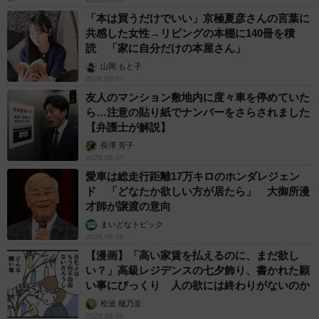
「本は買うだけでいい」京極夏彦さんの言葉に
共感した女性→リビングの本棚に140冊を積
読 「家に自分だけの本屋さん」
山岡 もと子
2026.08.07
友人のマンション敷地内に度々車を停めていた
ら…注意の貼り紙でナンバーをさらされました
【弁護士が解説】
長澤 芳子
2026.08.07
愛車は総走行距離17万キロのホンダレジェン
ド 「どなたか欲しい方が居たら」 大御所漫
才師が譲渡の意向
まいどなトピック
2026.08.06
【漫画】「高い家賃を払えるのに、まだ欲し
い？」高級レジデンスの七夕飾り、書かれた願
い事にびっくり 人の欲には終わりがないのか
松波 穂乃圭
2026.08.06