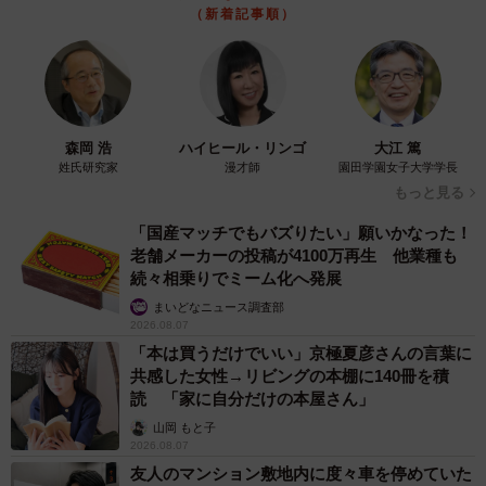
（新着記事順）
森岡 浩
ハイヒール・リンゴ
大江 篤
姓氏研究家
漫才師
園田学園女子大学学長
もっと見る
「国産マッチでもバズりたい」願いかなった！
老舗メーカーの投稿が4100万再生 他業種も
続々相乗りでミーム化へ発展
まいどなニュース調査部
2026.08.07
「本は買うだけでいい」京極夏彦さんの言葉に
共感した女性→リビングの本棚に140冊を積
読 「家に自分だけの本屋さん」
山岡 もと子
2026.08.07
友人のマンション敷地内に度々車を停めていた