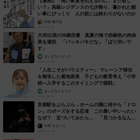
【漫画】「高い家賃を払えるのに、まだ欲し
い？」高級レジデンスの七夕飾り、書かれた願
い事にびっくり 人の欲には終わりがないのか
松波 穂乃圭
2026.08.06
大河出演の39歳俳優 真夏の海で赤銅色の肉体
美を連投 「バッキバキだな」「ばり渋いで
す」
まいどなトピック
2026.08.06
「人生こそがバラエティー」 マレーシア移住
を報告した菊地亜美 子どもの教育考え「小学
校へ入学するこのタイミングで挑戦」
まいどなトピック
2026.08.06
京都駅をぶらぶら→ホームの隅に何やら「ドロ
ン」のポーズをする忍者 この暑い中いったい
なぜ？ 近づいてみたら… 「見つかるなんて
未熟」
中将 タカノリ
2026.08.06