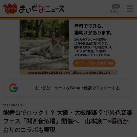
まいどなニュースをGoogle検索でフォローする
2025.09.13(Sat)
能舞台でロック！？ 大阪・大槻能楽堂で異色音楽
フェス「関西音酒場」開催へ 山本譲二×香西か
おりのコラボも実現