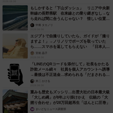
2026.08.06
もしかすると「下山ダッシュ」 リニア中央新
幹線の長野県駅 在来線との乗り継ぎなし→な
ら走れば間に合うんじゃない？ 惜しい位置関
係が反響
中将 タカノリ
2026.08.06
エジプトで自撮りしていたら、ガイドが「撮り
ますよ！」→ノリノリでポーズを取っていた
ら……スマホを返してもらえない 「日本人は
カモ代表かも」「私は6時間で3万円払った」
宮前 晶子
2026.08.06
「LINEのQRコードを添付して」社長をかたる
詐欺メール続々 社員を個人アカウントへ誘導
→最後は不正送金…求められる「だまされる前
提」の対策
井二 かける
2026.08.06
重みも歴史もズッシリ…出雲大社の日本最大級
「大しめ縄」が8年ぶり掛けかえ 伝統の「大
撚り合わせ」が28万回超再生「ほんとに圧巻」
まいどなニュース調査部