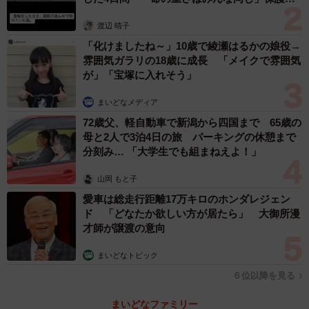
体代表の訴え
渡辺 晴子
「化けましたね～」10歳で綾瀬はるかの娘役→
雰囲気ガラリの18歳に成長 「メイクで雰囲気
が」「宝塚に入れそう」
まいどなメディア
72歳父、軽自動車で新潟から四国まで 65歳の
母と2人で3泊4日の旅 パーキングの休憩まで
分刻み… 「大学生でも組まねえよ！」
山岡 もと子
愛車は総走行距離17万キロのホンダレジェン
ド 「どなたか欲しい方が居たら」 大御所漫
才師が譲渡の意向
まいどなトピック
６位以降を見る
まいどなファミリー