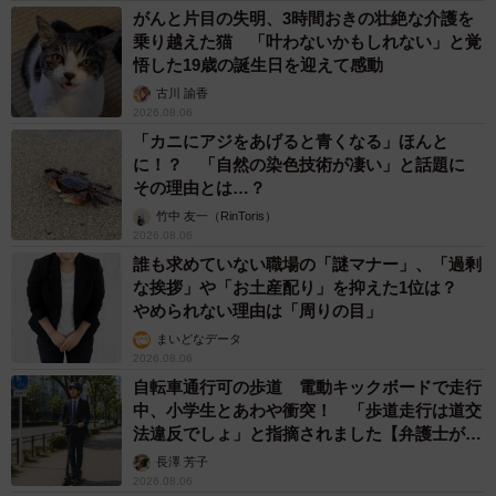
がんと片目の失明、3時間おきの壮絶な介護を
乗り越えた猫 「叶わないかもしれない」と覚
悟した19歳の誕生日を迎えて感動
古川 諭香
2026.08.06
「カニにアジをあげると青くなる」ほんと
に！？ 「自然の染色技術が凄い」と話題に
その理由とは…？
竹中 友一（RinToris）
2026.08.06
誰も求めていない職場の「謎マナー」、「過剰
な挨拶」や「お土産配り」を抑えた1位は？
やめられない理由は「周りの目」
まいどなデータ
2026.08.06
自転車通行可の歩道 電動キックボードで走行
中、小学生とあわや衝突！ 「歩道走行は道交
法違反でしょ」と指摘されました【弁護士が解
説】
長澤 芳子
2026.08.06