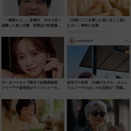
「一瞬誰かと…」彦摩呂、30キロ近く
「玄関に〇〇を置いた後に宝くじ買い
減量した姿に反響 既製品の防護服が
なさい」簡単に当選
着られると...
PR(合同会社デジタルファーム )
ガーターベルトで際立つ妖艶脚線美
紗栄子の長男 18歳のモデル、カジュ
フリーアナ森香澄がランジェリーモデ
アルコーデのおしゃれ近影が「両親の
ルに ｢PE...
いいとこ取...