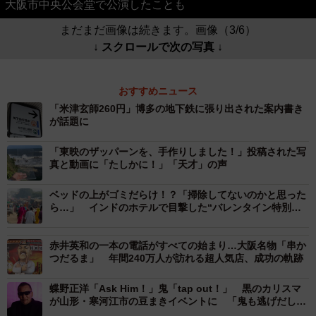
大阪市中央公会堂で公演したことも
まだまだ画像は続きます。画像（3/6）
↓ スクロールで次の写真 ↓
おすすめニュース
「米津玄師260円」博多の地下鉄に張り出された案内書き
が話題に
「東映のザッパーンを、手作りしました！」投稿された写
真と動画に「たしかに！」「天才」の声
ベッドの上がゴミだらけ！？「掃除してないのかと思った
ら…」 インドのホテルで目撃した“バレンタイン特別サ
ービス”が雑すぎた
赤井英和の一本の電話がすべての始まり…大阪名物「串か
つだるま」 年間240万人が訪れる超人気店、成功の軌跡
蝶野正洋「Ask Him！」鬼「tap out！」 黒のカリスマ
が山形・寒河江市の豆まきイベントに 「鬼も逃げだしそ
う」