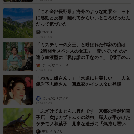
2026.08.06
「これ全部長野県」海外のような絶景ショット
に感動と反響「離れてからいいところだったん
だって気づいた」
行橋 友
2026.08.06
「ミステリーの女王」と呼ばれた作家の娘は
「2時間サスペンスの女王」 聞いていたのと
違う血液型に「私は誰の子なの？」【徹子の部
屋】
まいどなニュース
2026.08.06
「わぁ…姐さん…」「永遠にお美しい」 大女
優岩下志麻さん、写真家のインスタに登場
まいどなメディア
2026.08.05
「ふざけてません…真剣です」京都の老舗和菓
子店 次はカブトムシの幼虫 職人が手がけた
ゲテモノ和菓子 見事な造形に「気持ち悪いく
らいリアル」
中将 タカノリ