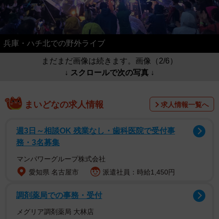
兵庫・ハチ北での野外ライブ
まだまだ画像は続きます。画像（2/6）
↓ スクロールで次の写真 ↓
まいどなの求人情報
求人情報一覧へ
週3日～相談OK 残業なし・歯科医院で受付事
務・3名募集
マンパワーグループ株式会社
愛知県 名古屋市
派遣社員：時給1,450円
調剤薬局での事務・受付
メグリア調剤薬局 大林店