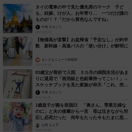
タイの電車の中で見た優先席のマーク 子ど
も、妊娠、けが人、お年寄り… 一つだけ謎の
ものが！？「だから黄色なんですね」
中将 タカノリ
2026.08.06
【物価高が直撃】お盆帰省「予定なし」が約半
数 新幹線・高速バスの「使い分け」が鮮明に
まいどなニュース情報部
2026.08.06
83歳父が骨折で入院 ３カ月の病院生活があま
りに退屈で「画用紙と色鉛筆持ってこい！」→
スケッチブックを見た家族が仰天「これ、売れ
ますよ…」
中将 タカノリ
2026.08.06
1歳息子が腕を亜脱臼 「奥さん、専業主婦な
のに」と夫の後輩から一言 母は泣きながら対
応し必死だった 何年もたった今もたまに思い
出し…
山岡 もと子
2026.08.06