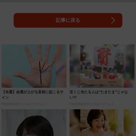
記事に戻る
【当選】金運が上がる直前に起こるサ
宝くじ当たる人は“たまたま”じゃな
イン
い?!
PR(合同会社デジタルファーム )
PR(合同会社デジタルファーム )