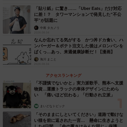
「貼り紙」に驚き……「Uber Eats」だけ対応
に差！？ タワーマンションで発見した“不公
平”が話題に
中将 タカノリ
2026.08.04
なんか忘れてる気がする かつ丼ドカ食い、ハ
ンバーガー＆ポテト注文した後はメロンパンを
ぱくっ…あっ、来週健康診断だ！【漫画】
海川 まこと
2026.08.04
アクセスランキング
「不謹慎でないかと」実力派歌手、熊本へ支援
物資…運搬トラックの車体デザインにためら
い 「痛いほど伝わる」「行動され立派」
まいどなトピック
「そのままにしといてください」道路で動けな
い猫を前に返された一言… 懸命に生きようと
した4日間 「命の重さはみんな同じ」保護団