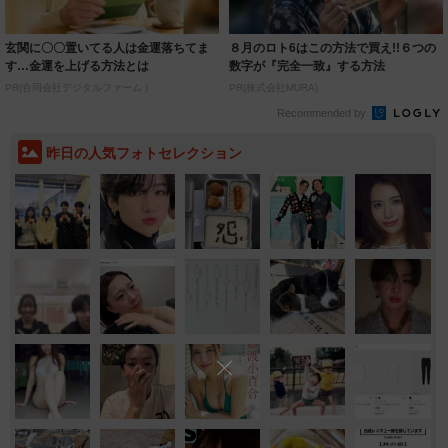
玄関に〇〇置いてる人は金運落ちてま
８月のロト6はこの方法で買え!!６つの
す…金運を上げる方法とは
数字が『完全一致』する方法
PR(合同会社デジタルファーム )
PR(株式会社MURA)
Recommended by
昨日の人気フォトセレクション