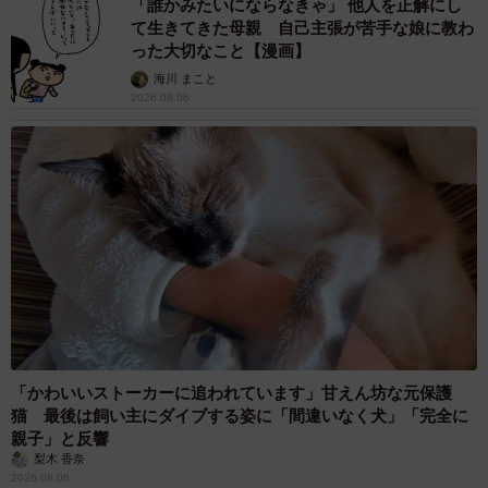
「誰かみたいにならなきゃ」 他人を正解にし
て生きてきた母親 自己主張が苦手な娘に教わ
った大切なこと【漫画】
海川 まこと
2026.08.06
「かわいいストーカーに追われています」甘えん坊な元保護
猫 最後は飼い主にダイブする姿に「間違いなく犬」「完全に
親子」と反響
梨木 香奈
2026.08.06