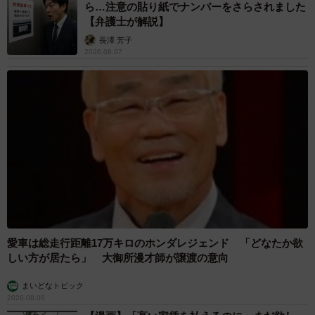
ら…注意の貼り紙でナンバーをさらされました
【弁護士が解説】
長澤 芳子
2026.08.07
愛車は総走行距離17万キロのホンダレジェンド 「どなたか欲
しい方が居たら」 大御所漫才師が譲渡の意向
まいどなトピック
2026.08.06