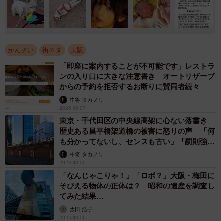
かんさい
街ネタ
大阪
「即座に案内することが不可能です」レストラ
ンの入り口に大きな注意書き オートリザーブ
からの予約を拒否するお断りに賛同者続々
中将 タカノリ
2026.08.07
東京・千代田区の中央線高架に心ない落書き
歴史ある昌平橋架道橋の被害に怒りの声 「何
も分かってないし、センスも古い」「罰則強化
して」
中将 タカノリ
2026.08.06
「なんじゃこりゃ！」「ロボ？」大阪・梅田に
そびえる物体の正体は？ 昭和の遺産を調査し
てみた結果…
太田 浩子
2026.08.06