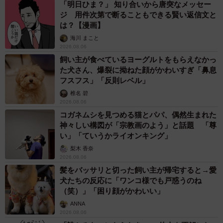
「明日ひま？」 知り合いから唐突なメッセー
ジ 用件次第で断ることもできる賢い返信文と
は？【漫画】
海川 まこと
2026.08.06
飼い主が食べているヨーグルトをもらえなかっ
た犬さん、爆裂に拗ねた顔がかわいすぎ「鼻息
フスフス」「反則レベル」
椎名 碧
2026.08.06
コガネムシを見つめる猫とパパ、偶然生まれた
神々しい構図が「宗教画のよう」と話題 「尊
い」「ていうかライオンキング」
梨木 香奈
2026.08.06
髪をバッサリと切った飼い主が帰宅すると→愛
犬たちの反応に「ワンコ様でも戸惑うのね
（笑）」「困り顔がかわいい」
ANNA
2026.08.06