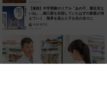
2026.08.05
【漫画】中学受験のリアル「あの子、最近見な
いね」…御三家を目指していたはずの家庭が消
えていく 限界を迎えた子を目の当りに
松波 穂乃圭
2026.08.05
市販薬のオーバードーズ対策で改正薬機法が5月に施行、かぜ薬
を購入した人の約6割が「法改正を認知」乱用防止の指定成分と
は？