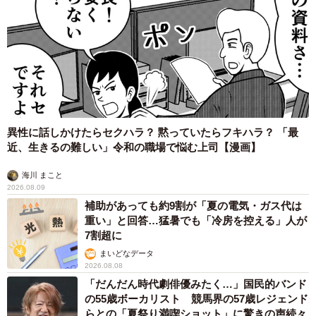
異性に話しかけたらセクハラ？ 黙っていたらフキハラ？ 「最
近、生きるの難しい」令和の職場で悩む上司【漫画】
海川 まこと
2026.08.09
補助があっても約9割が「夏の電気・ガス代は
重い」と回答…猛暑でも「冷房を控える」人が
7割超に
まいどなデータ
2026.08.08
「だんだん時代劇俳優みたく…」国民的バンド
の55歳ボーカリスト 競馬界の57歳レジェンド
らとの「夏祭り満喫ショット」に驚きの声続々