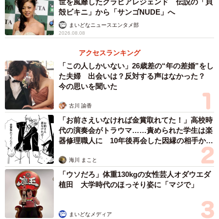
世を風靡したグラビアレジェンド 伝説の「貝
殻ビキニ」から「サンゴNUDE」へ
まいどなニュースエンタメ部
2026.08.08
アクセスランキング
「この人しかいない」26歳差の“年の差婚”をし
た夫婦 出会いは？反対する声はなかった？
今の思いを聞いた
古川 諭香
「お前さえいなければ金賞取れてた！」高校時
代の演奏会がトラウマ……責められた学生は楽
器修理職人に 10年後再会した因縁の相手から
思わぬ申し出【漫画】
海川 まこと
「ウソだろ」体重130kgの女性芸人オダウエダ
植田 大学時代のほっそり姿に「マジで」
まいどなメディア