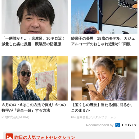
「一瞬誰かと…」彦摩呂、30キロ近く
紗栄子の長男 18歳のモデル、カジュ
減量した姿に反響 既製品の防護服が
アルコーデのおしゃれ近影が「両親の
着られると...
いいとこ取...
８月のロト6はこの方法で買え!!６つの
【宝くじの裏技】当たる側に回るか、
数字が『完全一致』する方法
このままか
PR(株式会社MURA)
PR(合同会社デジタルファーム )
Recommended by
昨日の人気フォトセレクション