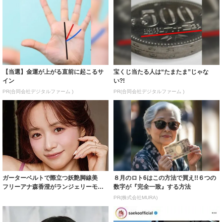
【当選】金運が上がる直前に起こるサ
宝くじ当たる人は“たまたま”じゃな
イン
い?!
PR(合同会社デジタルファーム )
PR(合同会社デジタルファーム )
ガーターベルトで際立つ妖艶脚線美
８月のロト6はこの方法で買え!!６つの
フリーアナ森香澄がランジェリーモデ
数字が『完全一致』する方法
ルに ｢PE...
PR(株式会社MURA)