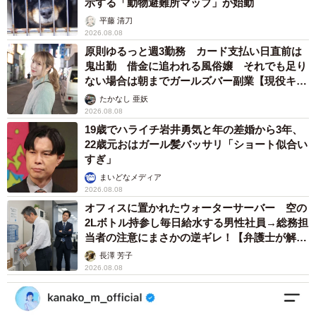
示する「動物避難所マップ」が始動
平藤 清刀
2026.08.08
原則ゆるっと週3勤務 カード支払い日直前は
鬼出勤 借金に追われる風俗嬢 それでも足り
ない場合は朝までガールズバー副業【現役キャ
ストに取材】
たかなし 亜妖
2026.08.08
19歳でハライチ岩井勇気と年の差婚から3年、
22歳元おはガール髪バッサリ「ショート似合い
すぎ」
まいどなメディア
2026.08.08
オフィスに置かれたウォーターサーバー 空の
2Lボトル持参し毎日給水する男性社員→総務担
当者の注意にまさかの逆ギレ！【弁護士が解
説】
長澤 芳子
2026.08.08