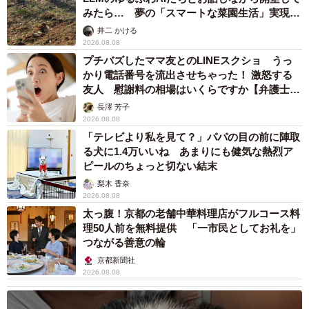
みたら… 夢の「スマートな菜園生活」実現な
るか
井二 かける
2026.08.08
プチバズしたママ友とのLINEスクショ うっ
かり電話番号を流出させちゃった！ 激怒する
友人 慰謝料の相場はいくらですか【弁護士が
解説】
長澤 芳子
2026.08.08
「テレビより私を見て？」パパの目の前に陣取
る犬に1.4万いいね あまりにも健気な熱烈ア
ピールのちょっと切ない結末
梨木 香奈
2026.08.08
太っ腹！京都の老舗中華料理店がフルコース料
理50人前を無料提供 「一市民としてお礼を」
つながる善意の輪
京都新聞社
2026.08.08