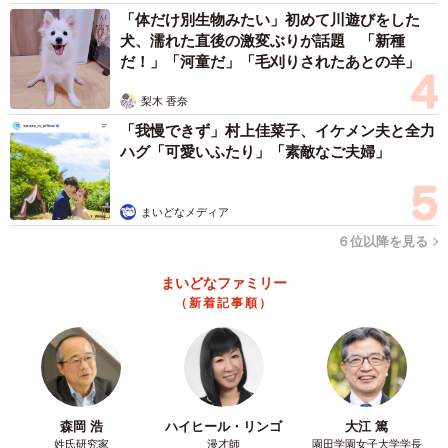
「体だけ別生物みたい」初めて川遊びをした
犬、濡れた直後の激変ぶりが話題 「新種
だ！」「河童だ」「毛刈りされたあとの羊」
梨木 香奈
「我慢できず」村上佳菜子、イケメン夫と全力
ハグ「可愛いふたり」「素敵なご夫婦」
まいどなメディア
６位以降を見る
まいどなファミリー
（新着記事順）
森岡 浩
ハイヒール・リンゴ
大江 篤
姓氏研究家
漫才師
園田学園女子大学学長