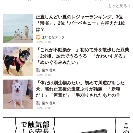
もっと見る
正直しんどい夏のレジャーランキング、3位
「帰省」、2位「バーベキュー」を抑えた1位
は？
まいどなデータ
2026.08.09
「これが不動柴か…」初めて外を散歩した豆柴
→2分後、足元でうるうる 「かわいすぎる」
「ぬいぐるみみたい」
梨木 香奈
2026.08.09
「体だけ別生物みたい」初めて川遊びをした
犬、濡れた直後の激変ぶりが話題 「新種
だ！」「河童だ」「毛刈りされたあとの羊」
梨木 香奈
2026.08.09