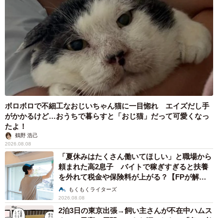
ボロボロで不細工なおじいちゃん猫に一目惚れ エイズだし手
がかかるけど…おうちで暮らすと「おじ猫」だって可愛くなっ
たよ！
鶴野 浩己
2026.08.08
「夏休みはたくさん働いてほしい」と職場から
頼まれた高2息子 バイトで稼ぎすぎると扶養
を外れて税金や保険料が上がる？【FPが解
説】
もくもくライターズ
2026.08.08
2泊3日の東京出張→飼い主さんが不在中ハムス