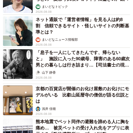
まいどなトピック
2026.08.08
ネット通販で「運営者情報」を見る人は約8
割 信頼できるサイト・怪しいサイトの判断基
準とは？
まいどなニュース情報部
2026.08.08
「息子を一人にしてきたんです、帰らない
と」 施設に入った90歳母、障害のある60歳次
男との暮らしは行き詰まり…【司法書士の現場
から】
山下 静香
2026.08.08
京都の百貨店が開催のお化け屋敷のお化けにモ
デルがいる 比叡山延暦寺の僧侶が語る伝説と
は
浅井 佳穂
2026.08.08
熊本地震でペット同伴の避難を諦める人に胸を
痛め… 被災ペットの受け入れ先をアプリに表