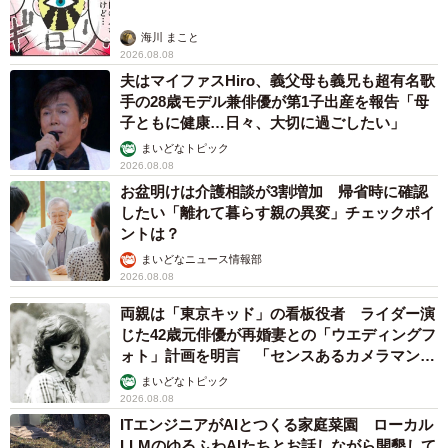
海川 まこと
2026.08.08
夫はマイファスHiro、義父母も義兄も超有名歌
手の28歳モデル兼俳優が第1子出産を報告「母
子ともに健康…日々、大切に過ごしたい」
まいどなトピック
2026.08.08
お盆明けは介護相談が3割増加 帰省時に確認
したい「離れて暮らす親の異変」チェックポイ
ントは？
まいどなニュース情報部
2026.08.08
両親は「東京キッド」の看板役者 ライダー演
じた42歳元俳優が再婚妻との「ウエディングフ
ォト」計画を明言 「センスあるカメラマン求
む」
まいどなトピック
2026.08.08
ITエンジニアがAIとつくる家庭菜園 ローカル
LLMのゆるふわAIたちとお話しながら開墾して