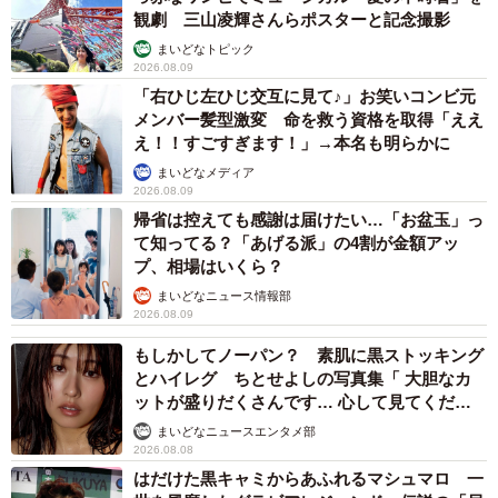
観劇 三山凌輝さんらポスターと記念撮影
まいどなトピック
2026.08.09
「右ひじ左ひじ交互に見て♪」お笑いコンビ元
メンバー髪型激変 命を救う資格を取得「ええ
え！！すごすぎます！」→本名も明らかに
まいどなメディア
2026.08.09
帰省は控えても感謝は届けたい…「お盆玉」っ
て知ってる？「あげる派」の4割が金額アッ
プ、相場はいくら？
まいどなニュース情報部
2026.08.09
もしかしてノーパン？ 素肌に黒ストッキング
とハイレグ ちとせよしの写真集「 大胆なカ
ットが盛りだくさんです… 心して見てくださ
い」
まいどなニュースエンタメ部
2026.08.08
はだけた黒キャミからあふれるマシュマロ 一