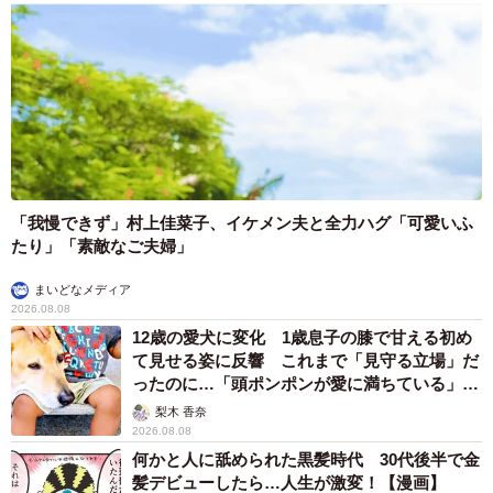
「我慢できず」村上佳菜子、イケメン夫と全力ハグ「可愛いふ
たり」「素敵なご夫婦」
まいどなメディア
2026.08.08
12歳の愛犬に変化 1歳息子の膝で甘える初め
て見せる姿に反響 これまで「見守る立場」だ
ったのに…「頭ポンポンが愛に満ちている」
「尊…」
梨木 香奈
2026.08.08
何かと人に舐められた黒髪時代 30代後半で金
髪デビューしたら…人生が激変！【漫画】