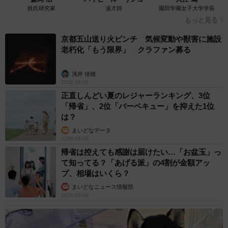
姓氏研究家
漫才師
園田学園女子大学学長
もっと見る
京都五山送り火ピンチ 気候変動や獣害に施設
老朽化「もう限界」 クラファン募る
浅井 佳穂
2026.08.09
正直しんどい夏のレジャーランキング、3位
「帰省」、2位「バーベキュー」を抑えた1位
は？
まいどなデータ
2026.08.09
帰省は控えても感謝は届けたい…「お盆玉」っ
て知ってる？「あげる派」の4割が金額アッ
プ、相場はいくら？
まいどなニュース情報部
2026.08.09