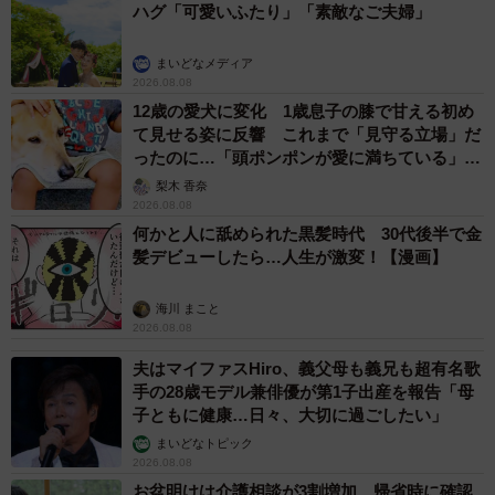
ハグ「可愛いふたり」「素敵なご夫婦」
まいどなメディア
2026.08.08
12歳の愛犬に変化 1歳息子の膝で甘える初め
て見せる姿に反響 これまで「見守る立場」だ
ったのに…「頭ポンポンが愛に満ちている」
「尊…」
梨木 香奈
2026.08.08
何かと人に舐められた黒髪時代 30代後半で金
髪デビューしたら…人生が激変！【漫画】
海川 まこと
2026.08.08
夫はマイファスHiro、義父母も義兄も超有名歌
手の28歳モデル兼俳優が第1子出産を報告「母
子ともに健康…日々、大切に過ごしたい」
まいどなトピック
2026.08.08
お盆明けは介護相談が3割増加 帰省時に確認