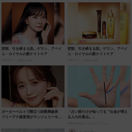
翌朝、引き締まる肌。ゲラン、アベイ
翌朝、引き締まる肌。ゲラン、アベイ
ユ・ロイヤルの新ナイトケア
ユ・ロイヤルの新ナイトケア
PR(ゲラン｜美的.com)
PR(ゲラン｜美的.com)
ガーターベルトで際立つ妖艶脚線美
「占い師だけが知ってる〝お金が増え
フリーアナ森香澄がランジェリーモデ
る人の共通点〟」
ルに ｢PE...
PR(合同会社デジタルファーム )