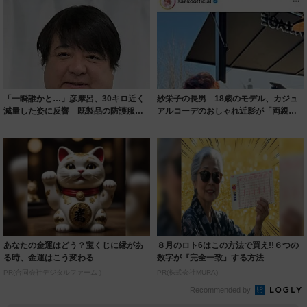
「一瞬誰かと…」彦摩呂、30キロ近く
紗栄子の長男 18歳のモデル、カジュ
減量した姿に反響 既製品の防護服が
アルコーデのおしゃれ近影が「両親の
着られると...
いいとこ取...
あなたの金運はどう？宝くじに縁があ
８月のロト6はこの方法で買え!!６つの
る時、金運はこう変わる
数字が『完全一致』する方法
PR(合同会社デジタルファーム )
PR(株式会社MURA)
Recommended by