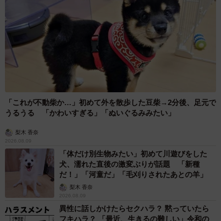
「これが不動柴か…」初めて外を散歩した豆柴→2分後、足元で
うるうる 「かわいすぎる」「ぬいぐるみみたい」
梨木 香奈
2026.08.09
「体だけ別生物みたい」初めて川遊びをした
犬、濡れた直後の激変ぶりが話題 「新種
だ！」「河童だ」「毛刈りされたあとの羊」
梨木 香奈
2026.08.09
異性に話しかけたらセクハラ？ 黙っていたら
フキハラ？ 「最近、生きるの難しい」令和の