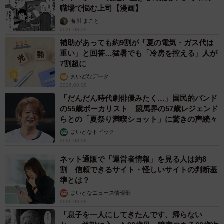
職場で悩む上司【漫画】
海川 まこと
2026.08.09
補助があっても約9割が「夏の電気・ガス代は
重い」と回答…猛暑でも「冷房を控える」人が
7割超に
まいどなデータ
2026.08.08
「だんだん時代劇俳優みたく…」国民的バンド
の55歳ボーカリスト 競馬界の57歳レジェンド
らとの「夏祭り満喫ショット」に驚きの声続々
まいどなトピック
2026.08.08
ネット通販で「運営者情報」を見る人は約8
割 信頼できるサイト・怪しいサイトの判断基
準とは？
まいどなニュース情報部
2026.08.08
「息子を一人にしてきたんです、帰らない