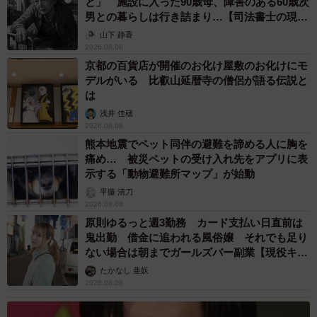
と」 施設に入った90歳母、障害のある60歳次
男との暮らしは行き詰まり…【司法書士の現場
から】
山下 静香
2026.08.08
京都の百貨店が開催のお化け屋敷のお化けにモ
デルがいる 比叡山延暦寺の僧侶が語る伝説と
は
浅井 佳穂
2026.08.08
熊本地震でペット同伴の避難を諦める人に胸を
痛め… 被災ペットの受け入れ先をアプリに表
示する「動物避難所マップ」が始動
平藤 清刀
2026.08.08
原則ゆるっと週3勤務 カード支払い日直前は
鬼出勤 借金に追われる風俗嬢 それでも足り
ない場合は朝までガールズバー副業【現役キャ
ストに取材】
たかなし 亜妖
2026.08.08