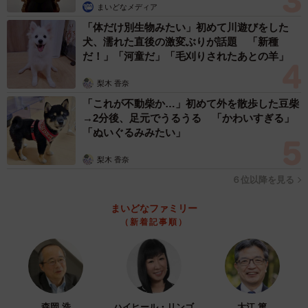
まいどなメディア
「体だけ別生物みたい」初めて川遊びをした
犬、濡れた直後の激変ぶりが話題 「新種
だ！」「河童だ」「毛刈りされたあとの羊」
梨木 香奈
「これが不動柴か…」初めて外を散歩した豆柴
→2分後、足元でうるうる 「かわいすぎる」
「ぬいぐるみみたい」
梨木 香奈
６位以降を見る
まいどなファミリー
（新着記事順）
森岡 浩
ハイヒール・リンゴ
大江 篤