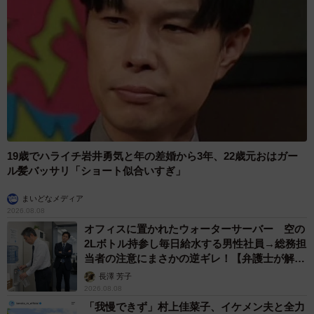
19歳でハライチ岩井勇気と年の差婚から3年、22歳元おはガー
ル髪バッサリ「ショート似合いすぎ」
まいどなメディア
2026.08.08
オフィスに置かれたウォーターサーバー 空の
2Lボトル持参し毎日給水する男性社員→総務担
当者の注意にまさかの逆ギレ！【弁護士が解
説】
長澤 芳子
2026.08.08
「我慢できず」村上佳菜子、イケメン夫と全力