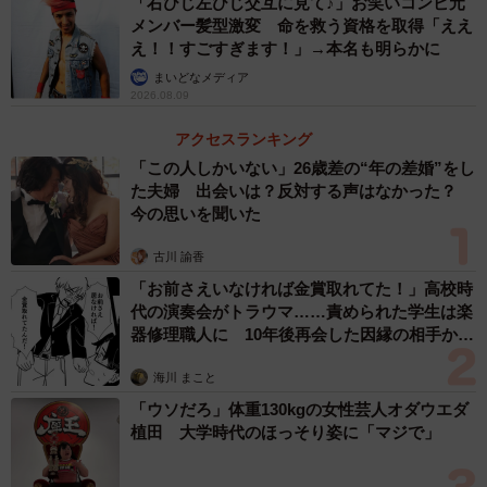
「右ひじ左ひじ交互に見て♪」お笑いコンビ元
メンバー髪型激変 命を救う資格を取得「ええ
え！！すごすぎます！」→本名も明らかに
まいどなメディア
2026.08.09
アクセスランキング
「この人しかいない」26歳差の“年の差婚”をし
た夫婦 出会いは？反対する声はなかった？
今の思いを聞いた
古川 諭香
「お前さえいなければ金賞取れてた！」高校時
代の演奏会がトラウマ……責められた学生は楽
器修理職人に 10年後再会した因縁の相手から
思わぬ申し出【漫画】
海川 まこと
「ウソだろ」体重130kgの女性芸人オダウエダ
植田 大学時代のほっそり姿に「マジで」