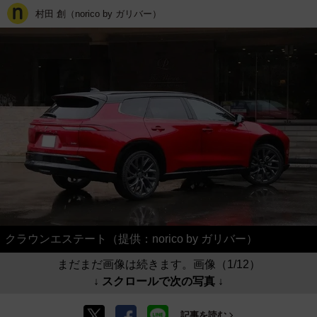
村田 創（norico by ガリバー）
クラウンエステート（提供：norico by ガリバー）
まだまだ画像は続きます。画像（1/12）
↓ スクロールで次の写真 ↓
記事を読む