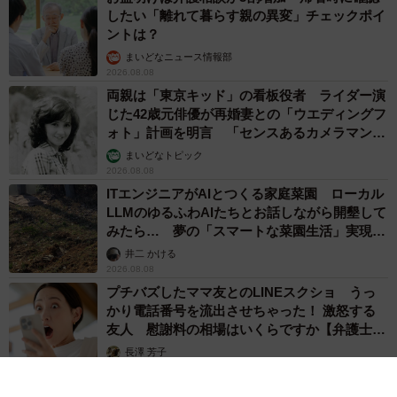
したい「離れて暮らす親の異変」チェックポイ
ントは？
まいどなニュース情報部
2026.08.08
両親は「東京キッド」の看板役者 ライダー演
じた42歳元俳優が再婚妻との「ウエディングフ
ォト」計画を明言 「センスあるカメラマン求
む」
まいどなトピック
2026.08.08
ITエンジニアがAIとつくる家庭菜園 ローカル
LLMのゆるふわAIたちとお話しながら開墾して
みたら… 夢の「スマートな菜園生活」実現な
るか
井二 かける
2026.08.08
プチバズしたママ友とのLINEスクショ うっ
かり電話番号を流出させちゃった！ 激怒する
友人 慰謝料の相場はいくらですか【弁護士が
解説】
長澤 芳子
2026.08.08