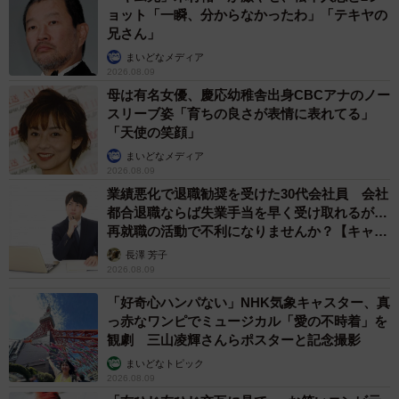
ョット「一瞬、分からなかったわ」「テキヤの
兄さん」
まいどなメディア
2026.08.09
母は有名女優、慶応幼稚舎出身CBCアナのノー
スリーブ姿「育ちの良さが表情に表れてる」
「天使の笑顔」
まいどなメディア
2026.08.09
業績悪化で退職勧奨を受けた30代会社員 会社
都合退職ならば失業手当を早く受け取れるが…
再就職の活動で不利になりませんか？【キャリ
アカウンセラーが解説】
長澤 芳子
2026.08.09
「好奇心ハンパない」NHK気象キャスター、真
っ赤なワンピでミュージカル「愛の不時着」を
観劇 三山凌輝さんらポスターと記念撮影
まいどなトピック
2026.08.09