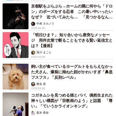
京都駅をぶらぶら→ホームの隅に何やら「ドロ
ン」のポーズをする忍者 この暑い中いったい
なぜ？ 近づいてみたら… 「見つかるなんて
未熟」
中将 タカノリ
2026.08.06
「明日ひま？」 知り合いから唐突なメッセー
ジ 用件次第で断ることもできる賢い返信文と
は？【漫画】
海川 まこと
2026.08.06
飼い主が食べているヨーグルトをもらえなかっ
た犬さん、爆裂に拗ねた顔がかわいすぎ「鼻息
フスフス」「反則レベル」
椎名 碧
2026.08.06
コガネムシを見つめる猫とパパ、偶然生まれた
神々しい構図が「宗教画のよう」と話題 「尊
い」「ていうかライオンキング」
梨木 香奈