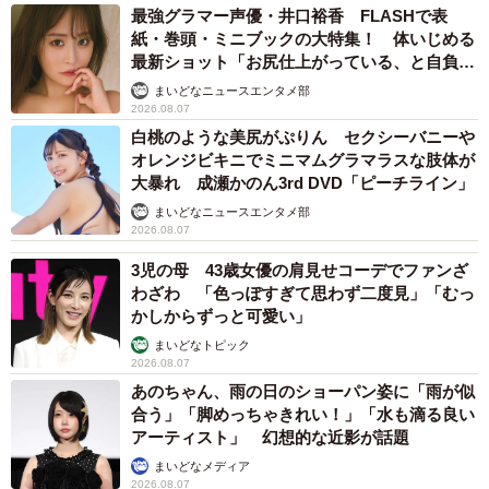
最強グラマー声優・井口裕香 FLASHで表
紙・巻頭・ミニブックの大特集！ 体いじめる
最新ショット「お尻仕上がっている、と自負し
ています」「いくつになっても理想の身体でい
まいどなニュースエンタメ部
たい」
2026.08.07
白桃のような美尻がぷりん セクシーバニーや
オレンジビキニでミニマムグラマラスな肢体が
大暴れ 成瀬かのん3rd DVD「ピーチライン」
まいどなニュースエンタメ部
2026.08.07
3児の母 43歳女優の肩見せコーデでファンざ
わざわ 「色っぽすぎて思わず二度見」「むっ
かしからずっと可愛い」
まいどなトピック
2026.08.07
あのちゃん、雨の日のショーパン姿に「雨が似
合う」「脚めっちゃきれい！」「水も滴る良い
アーティスト」 幻想的な近影が話題
まいどなメディア
2026.08.07