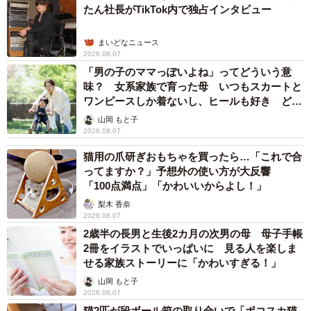
たん社長がTikTok内で独占インタビュー
まいどなニュース
2026.08.07
「男の子のママっぽいよね」ってどういう意
味？ 女系家族で育った母 いつもスカートと
ワンピースしか着ないし、ヒールも好き どの
へんが…
山岡 もと子
2026.08.07
猫用の爪研ぎおもちゃを買ったら…「これで合
ってますか？」予想外の使い方が大反響
「100点満点」「かわいいからよし！」
梨木 香奈
2026.08.07
2歳半の長男と生後2カ月の次男の母 母子手帳
2冊をイラストでいっぱいに 見る人を楽しま
せる家族ストーリーに「かわいすぎる！」
山岡 もと子
2026.08.07
猫2匹が段ボール箱の取り合いで「ポコスカ猫