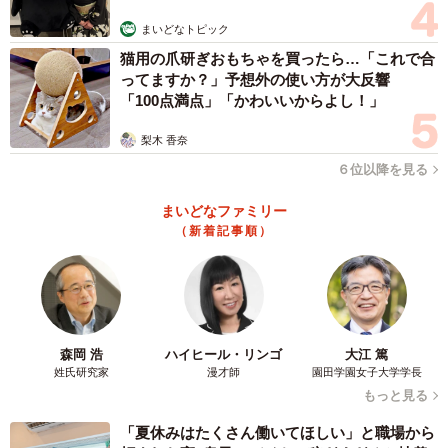
まいどなトピック
猫用の爪研ぎおもちゃを買ったら…「これで合
ってますか？」予想外の使い方が大反響
「100点満点」「かわいいからよし！」
梨木 香奈
６位以降を見る
まいどなファミリー
（新着記事順）
森岡 浩
ハイヒール・リンゴ
大江 篤
姓氏研究家
漫才師
園田学園女子大学学長
もっと見る
「夏休みはたくさん働いてほしい」と職場から