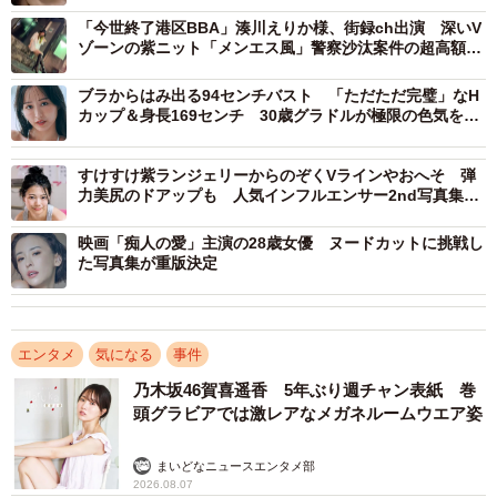
「今世終了港区BBA」湊川えりか様、街録ch出演 深いV
ゾーンの紫ニット「メンエス風」警察沙汰案件の超高額ギ
ャラ明かす
ブラからはみ出る94センチバスト 「ただただ完璧」なH
カップ＆身長169センチ 30歳グラドルが極限の色気を表
現
すけすけ紫ランジェリーからのぞくVラインやおへそ 弾
力美尻のドアップも 人気インフルエンサー2nd写真集
は“えちえち”カットがてんこ盛り
映画「痴人の愛」主演の28歳女優 ヌードカットに挑戦し
た写真集が重版決定
エンタメ
気になる
事件
乃木坂46賀喜遥香 5年ぶり週チャン表紙 巻
頭グラビアでは激レアなメガネルームウエア姿
まいどなニュースエンタメ部
2026.08.07