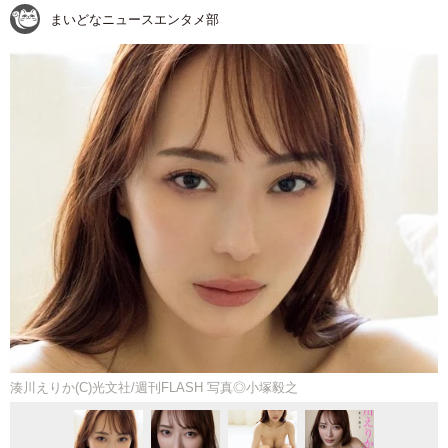
まいどなニュースエンタメ部
湊川えりか(C)光文社/週刊FLASH 写真◎小塚毅之