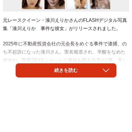
元レースクイーン・湊川えりかさんのFLASHデジタル写真
集「湊川えりか 事件な彼女」がリリースされました。
2025年に不動産投資会社の元会長をめぐる事件で逮捕、の
ち不起訴になった湊川さん。実名報道され、辛酸をなめた
彼女が、限界SEXYショットで再起を図る決意の1冊。美し
いスタイルを4種の衣装に包み、手ブラやTバックにも挑
続きを読む
戦。32歳のありのままの姿をグラビアで表現する姿は圧巻
です。
2日発売の週刊FLASH（光文社）でグラビアデビュー。8ペ
ージの袋とじで体育座り姿のセミヌードカットや、白い布
を体に巻きつけているセミヌードカットなどを披露。Hカッ
プの圧倒的なプロポーションを大胆に見せたスキャンダラ