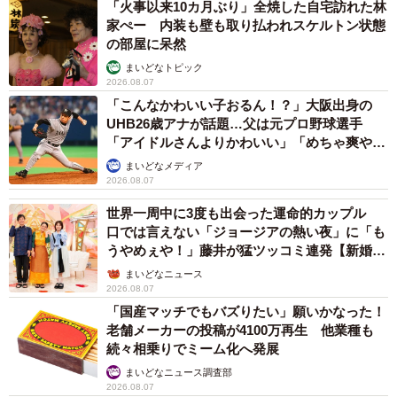
「火事以来10カ月ぶり」全焼した自宅訪れた林
家ぺー 内装も壁も取り払われスケルトン状態
の部屋に呆然
まいどなトピック
2026.08.07
「こんなかわいい子おるん！？」大阪出身の
UHB26歳アナが話題…父は元プロ野球選手
「アイドルさんよりかわいい」「めちゃ爽や
か」
まいどなメディア
2026.08.07
世界一周中に3度も出会った運命的カップル
口では言えない「ジョージアの熱い夜」に「も
うやめぇや！」藤井が猛ツッコミ連発【新婚さ
ん】
まいどなニュース
2026.08.07
「国産マッチでもバズりたい」願いかなった！
老舗メーカーの投稿が4100万再生 他業種も
続々相乗りでミーム化へ発展
まいどなニュース調査部
2026.08.07