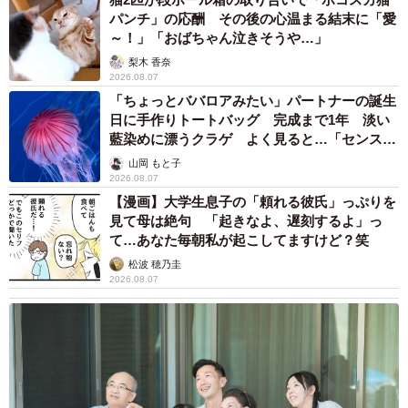
パンチ」の応酬 その後の心温まる結末に「愛
～！」「おばちゃん泣きそうや…」
梨木 香奈
2026.08.07
「ちょっとババロアみたい」パートナーの誕生
日に手作りトートバッグ 完成まで1年 淡い
藍染めに漂うクラゲ よく見ると…「センスす
ごい」
山岡 もと子
2026.08.07
【漫画】大学生息子の「頼れる彼氏」っぷりを
見て母は絶句 「起きなよ、遅刻するよ」っ
て…あなた毎朝私が起こしてますけど？笑
松波 穂乃圭
2026.08.07