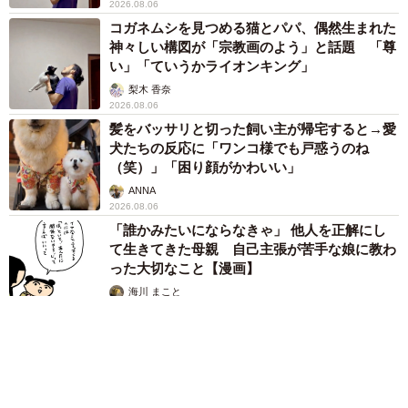
2026.08.06
コガネムシを見つめる猫とパパ、偶然生まれた
神々しい構図が「宗教画のよう」と話題 「尊
い」「ていうかライオンキング」
梨木 香奈
2026.08.06
髪をバッサリと切った飼い主が帰宅すると→愛
犬たちの反応に「ワンコ様でも戸惑うのね
（笑）」「困り顔がかわいい」
ANNA
2026.08.06
「誰かみたいにならなきゃ」 他人を正解にし
て生きてきた母親 自己主張が苦手な娘に教わ
った大切なこと【漫画】
海川 まこと
2026.08.06