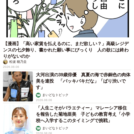
【漫画】「高い家賃を払えるのに、まだ欲しい？」高級レジデ
ンスの七夕飾り、書かれた願い事にびっくり 人の欲には終わ
りがないのか
松波 穂乃圭
2026.08.06
大河出演の39歳俳優 真夏の海で赤銅色の肉体
美を連投 「バッキバキだな」「ばり渋いで
す」
まいどなトピック
2026.08.06
「人生こそがバラエティー」 マレーシア移住
を報告した菊地亜美 子どもの教育考え「小学
校へ入学するこのタイミングで挑戦」
まいどなトピック
2026.08.06