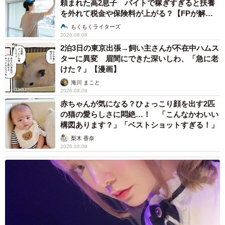
頼まれた高2息子 バイトで稼ぎすぎると扶養
を外れて税金や保険料が上がる？【FPが解
説】
もくもくライターズ
2026.08.08
2泊3日の東京出張→飼い主さんが不在中ハムス
ターに異変 眉間にできた深いしわ、「急に老
けた？」【漫画】
海川 まこと
2026.08.08
赤ちゃんが気になる？ひょっこり顔を出す2匹
の猫の愛らしさに悶絶…！ 「こんなかわいい
構図あります？」「ベストショットすぎる！」
梨木 香奈
2026.08.08