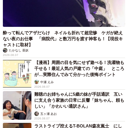
酔って転んでアザだらけ ネイルも折れて超悲惨 ケガが絶え
ない夜のお仕事 「病院代」と数万円を渡す神客も！【現役キ
ャストに取材】
たかなし 亜妖
2026.08.07
【漫画】周囲の目を気にせず遊べる！洗濯物も
干せる！最近人気の戸建ての「中庭」 ところ
が…実際住んでみて分かった後悔ポイント
中瀬 えみ
2026.08.07
難聴のお姉ちゃんに5歳の妹が手話通訳 互い
に支え合う家族の日常に反響「妹ちゃん、頼も
しい」「かわいい通訳さん」
五ヶ瀬 あお
2026.08.07
ラストライブ控えるT-BOLAN森友嵐士 にし