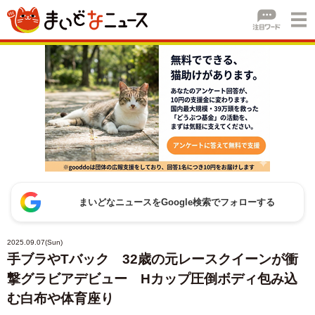
まいどなニュースをGoogle検索でフォローする
2025.09.07(Sun)
手ブラやTバック 32歳の元レースクイーンが衝
撃グラビアデビュー Hカップ圧倒ボディ包み込
む白布や体育座り