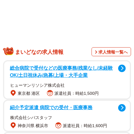
スなグラビアは必見です。
【湊川えりかさんプロフィール】
みなとがわえりか 32歳 1992年12月25日生まれ 京都府
出身 T165・B92W58H83 2016年、モデル事務所に所属
し、CM出演やレースクイーンとして活躍。2025年5月、薬
物性接待事件で逮捕されるも不起訴になる。最新情報は、
まいどなの求人情報
求人情報一覧へ
公式X（__25LAMIA__）、
Instagram（@erika_femmefatale）
総合病院で受付などの医療事務/残業なし/未経験
OK/土日祝休み/急募/上場・大手企業
ヒューマンリソシア株式会社
東京都 港区
派遣社員：時給1,500円
紹介予定派遣 病院での受付・医療事務
株式会社シバスタッフ
神奈川県 横浜市
派遣社員：時給1,600円