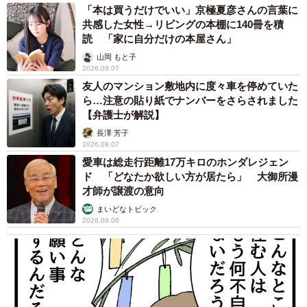
「本は買うだけでいい」京極夏彦さんの言葉に
共感した女性→リビングの本棚に140冊を積
読 「家に自分だけの本屋さん」
山岡 もと子
2026.08.07
友人のマンション敷地内に度々車を停めていた
ら…注意の貼り紙でナンバーをさらされました
【弁護士が解説】
長澤 芳子
2026.08.07
愛車は総走行距離17万キロのホンダレジェン
ド 「どなたか欲しい方が居たら」 大御所漫
才師が譲渡の意向
まいどなトピック
2026.08.06