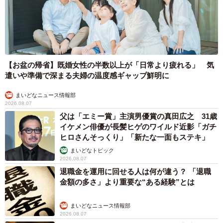
【お盆の帰省】既婚女性の半数以上が「日常より疲れる」 気
遣いや準備で深まる夫婦の温度感ギャップ鮮明に
まいどなニュース情報部
2026.08.07
父は「エミー賞」主演男優賞の真田広之 31歳
イケメン俳優が長髪ヒゲのワイルド近影「ガチ
ヒロさんそっくり」「新たな一面もステキ」
まいどなトピック
2026.08.07
退職金を運用に回せる人は何が違う？ 「退職
金額の多さ」より重要な“ある経験”とは
まいどなニュース情報部
2026.08.07