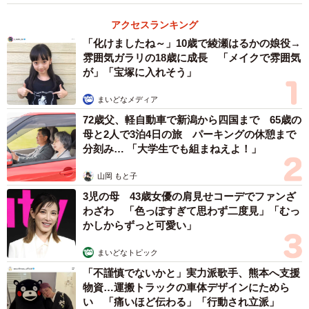
アクセスランキング
「化けましたね～」10歳で綾瀬はるかの娘役→
雰囲気ガラリの18歳に成長 「メイクで雰囲気
が」「宝塚に入れそう」
まいどなメディア
72歳父、軽自動車で新潟から四国まで 65歳の
母と2人で3泊4日の旅 パーキングの休憩まで
分刻み… 「大学生でも組まねえよ！」
山岡 もと子
3児の母 43歳女優の肩見せコーデでファンざ
わざわ 「色っぽすぎて思わず二度見」「むっ
かしからずっと可愛い」
まいどなトピック
「不謹慎でないかと」実力派歌手、熊本へ支援
物資…運搬トラックの車体デザインにためら
い 「痛いほど伝わる」「行動され立派」