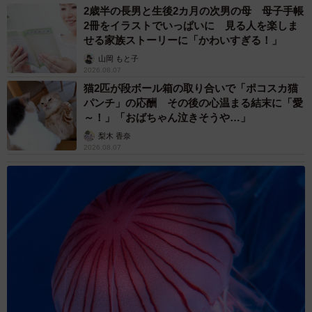
2歳半の長男と生後2カ月の次男の母 母子手帳
2冊をイラストでいっぱいに 見る人を楽しま
せる家族ストーリーに「かわいすぎる！」
山岡 もと子
2026.08.07
猫2匹が段ボール箱の取り合いで「ポコスカ猫
パンチ」の応酬 その後の心温まる結末に「愛
～！」「おばちゃん泣きそうや…」
梨木 香奈
2026.08.07