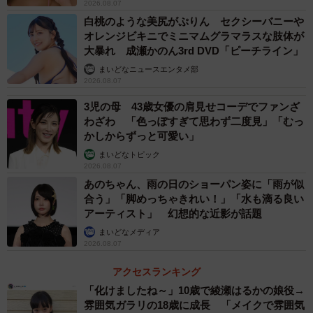
たい」
2026.08.07
白桃のような美尻がぷりん セクシーバニーや
オレンジビキニでミニマムグラマラスな肢体が
大暴れ 成瀬かのん3rd DVD「ピーチライン」
まいどなニュースエンタメ部
2026.08.07
3児の母 43歳女優の肩見せコーデでファンざ
わざわ 「色っぽすぎて思わず二度見」「むっ
かしからずっと可愛い」
まいどなトピック
2026.08.07
あのちゃん、雨の日のショーパン姿に「雨が似
合う」「脚めっちゃきれい！」「水も滴る良い
アーティスト」 幻想的な近影が話題
まいどなメディア
2026.08.07
アクセスランキング
「化けましたね～」10歳で綾瀬はるかの娘役→
雰囲気ガラリの18歳に成長 「メイクで雰囲気