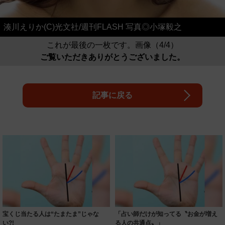
湊川えりか(C)光文社/週刊FLASH 写真◎小塚毅之
これが最後の一枚です。画像（4/4）
ご覧いただきありがとうございました。
記事に戻る
宝くじ当たる人は“たまたま”じゃな
「占い師だけが知ってる〝お金が増え
い?!
る人の共通点〟」