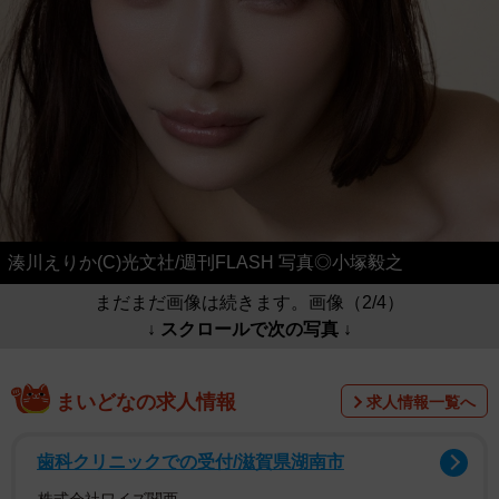
湊川えりか(C)光文社/週刊FLASH 写真◎小塚毅之
まだまだ画像は続きます。画像（2/4）
↓ スクロールで次の写真 ↓
まいどなの求人情報
求人情報一覧へ
歯科クリニックでの受付/滋賀県湖南市
株式会社ワイズ関西