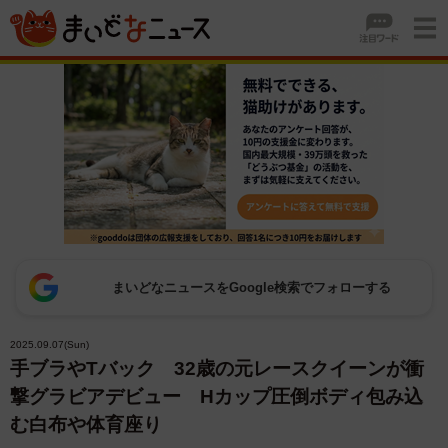
まいどなニュースをGoogle検索でフォローする
2025.09.07(Sun)
手ブラやTバック 32歳の元レースクイーンが衝
撃グラビアデビュー Hカップ圧倒ボディ包み込
む白布や体育座り