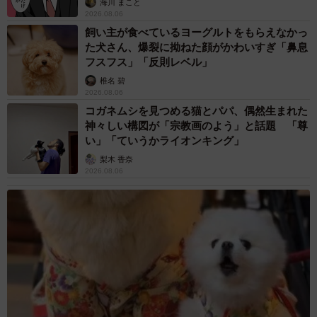
海川 まこと
2026.08.06
飼い主が食べているヨーグルトをもらえなかっ
た犬さん、爆裂に拗ねた顔がかわいすぎ「鼻息
フスフス」「反則レベル」
椎名 碧
2026.08.06
コガネムシを見つめる猫とパパ、偶然生まれた
神々しい構図が「宗教画のよう」と話題 「尊
い」「ていうかライオンキング」
梨木 香奈
2026.08.06