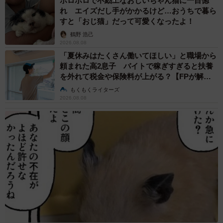
ボロボロで不細工なおじいちゃん猫に一目惚
れ エイズだし手がかかるけど…おうちで暮ら
すと「おじ猫」だって可愛くなったよ！
鶴野 浩己
2026.08.08
「夏休みはたくさん働いてほしい」と職場から
頼まれた高2息子 バイトで稼ぎすぎると扶養
を外れて税金や保険料が上がる？【FPが解
説】
もくもくライターズ
2026.08.08