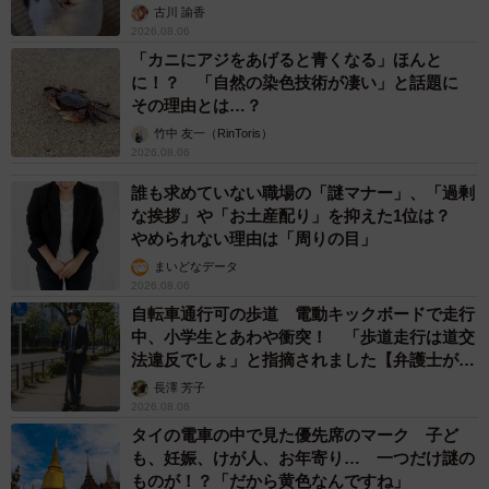
古川 諭香
2026.08.06
「カニにアジをあげると青くなる」ほんと
に！？ 「自然の染色技術が凄い」と話題に
その理由とは…？
竹中 友一（RinToris）
2026.08.06
誰も求めていない職場の「謎マナー」、「過剰
な挨拶」や「お土産配り」を抑えた1位は？
やめられない理由は「周りの目」
まいどなデータ
2026.08.06
自転車通行可の歩道 電動キックボードで走行
中、小学生とあわや衝突！ 「歩道走行は道交
法違反でしょ」と指摘されました【弁護士が解
説】
長澤 芳子
2026.08.06
タイの電車の中で見た優先席のマーク 子ど
も、妊娠、けが人、お年寄り… 一つだけ謎の
ものが！？「だから黄色なんですね」