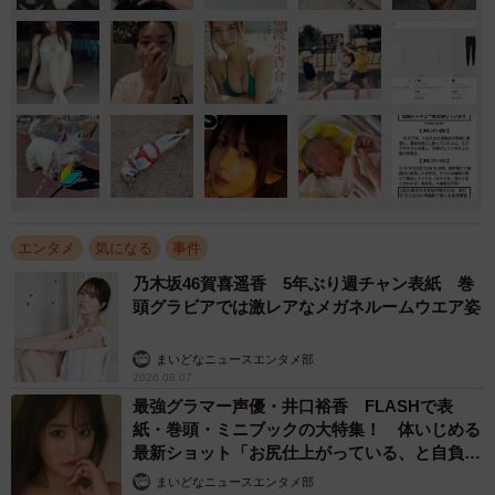
エンタメ
気になる
事件
乃木坂46賀喜遥香 5年ぶり週チャン表紙 巻
頭グラビアでは激レアなメガネルームウエア姿
まいどなニュースエンタメ部
2026.08.07
最強グラマー声優・井口裕香 FLASHで表
紙・巻頭・ミニブックの大特集！ 体いじめる
最新ショット「お尻仕上がっている、と自負し
ています」「いくつになっても理想の身体でい
まいどなニュースエンタメ部