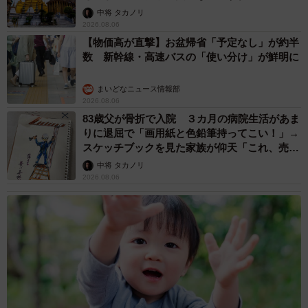
中将 タカノリ
2026.08.06
【物価高が直撃】お盆帰省「予定なし」が約半
数 新幹線・高速バスの「使い分け」が鮮明に
まいどなニュース情報部
2026.08.06
83歳父が骨折で入院 ３カ月の病院生活があま
りに退屈で「画用紙と色鉛筆持ってこい！」→
スケッチブックを見た家族が仰天「これ、売れ
ますよ…」
中将 タカノリ
2026.08.06