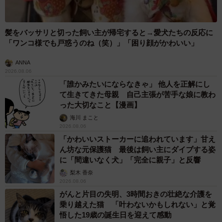
髪をバッサリと切った飼い主が帰宅すると→愛犬たちの反応に
「ワンコ様でも戸惑うのね（笑）」「困り顔がかわいい」
ANNA
2026.08.06
「誰かみたいにならなきゃ」 他人を正解にし
て生きてきた母親 自己主張が苦手な娘に教わ
った大切なこと【漫画】
海川 まこと
2026.08.06
「かわいいストーカーに追われています」甘え
ん坊な元保護猫 最後は飼い主にダイブする姿
に「間違いなく犬」「完全に親子」と反響
梨木 香奈
2026.08.06
がんと片目の失明、3時間おきの壮絶な介護を
乗り越えた猫 「叶わないかもしれない」と覚
悟した19歳の誕生日を迎えて感動