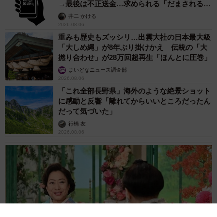
→最後は不正送金…求められる「だまされる前
提」の対策
井二 かける
2026.08.06
重みも歴史もズッシリ…出雲大社の日本最大級
「大しめ縄」が8年ぶり掛けかえ 伝統の「大
撚り合わせ」が28万回超再生「ほんとに圧巻」
まいどなニュース調査部
2026.08.06
「これ全部長野県」海外のような絶景ショット
に感動と反響「離れてからいいところだったん
だって気づいた」
行橋 友
2026.08.06