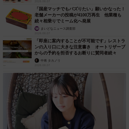
2026.08.07
「国産マッチでもバズりたい」願いかなった！
老舗メーカーの投稿が4100万再生 他業種も
続々相乗りでミーム化へ発展
まいどなニュース調査部
2026.08.07
「即座に案内することが不可能です」レストラ
ンの入り口に大きな注意書き オートリザーブ
からの予約を拒否するお断りに賛同者続々
中将 タカノリ
2026.08.07