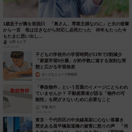
1歳息子が腕を亜脱臼 「奥さん、専業主婦なのに」と夫の後輩
から一言 母は泣きながら対応し必死だった 何年もたった今
もたまに思い出し…
山岡 もと子
2026.08.06
子どもの学校外の学習時間が11年で2割減少
「家庭学習0分層」が約半数に達する深刻な実
態と広がる学習格差
まいどなニュース情報部
2026.08.06
「事故物件」という言葉のイメージにとらわれ
ていませんか？ 不動産業者が語る「物件の可
能性」を閉ざさないために必要なこと
平藤 清刀
2026.08.06
東京・千代田区の中央線高架に心ない落書き
歴史ある昌平橋架道橋の被害に怒りの声 「何