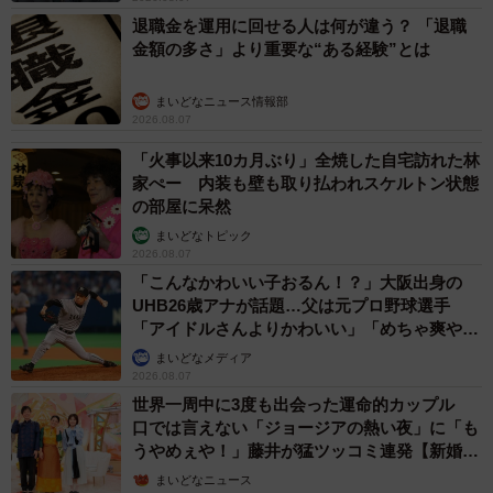
退職金を運用に回せる人は何が違う？ 「退職
金額の多さ」より重要な“ある経験”とは
まいどなニュース情報部
2026.08.07
「火事以来10カ月ぶり」全焼した自宅訪れた林
家ぺー 内装も壁も取り払われスケルトン状態
の部屋に呆然
まいどなトピック
2026.08.07
「こんなかわいい子おるん！？」大阪出身の
UHB26歳アナが話題…父は元プロ野球選手
「アイドルさんよりかわいい」「めちゃ爽や
か」
まいどなメディア
2026.08.07
世界一周中に3度も出会った運命的カップル
口では言えない「ジョージアの熱い夜」に「も
うやめぇや！」藤井が猛ツッコミ連発【新婚さ
ん】
まいどなニュース