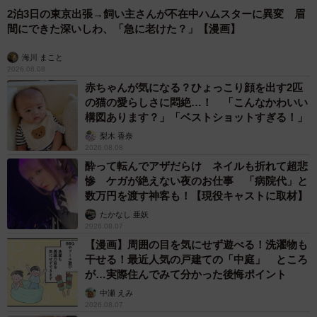
2泊3日の東京出張→飼い主さんが不在中ハムスターに異変 眉
間にできた深いしわ、「急に老けた？」【漫画】
海川 まこと
2026.08.08
赤ちゃんが気になる？ひょっこり顔を出す2匹
の猫の愛らしさに悶絶…！ 「こんなかわいい
構図あります？」「ベストショットすぎる！」
梨木 香奈
2026.08.08
酔って転んでアザだらけ ネイルも折れて超悲
惨 ケガが絶えない夜のお仕事 「病院代」と
数万円を渡す神客も！【現役キャストに取材】
たかなし 亜妖
2026.08.07
【漫画】周囲の目を気にせず遊べる！洗濯物も
干せる！最近人気の戸建ての「中庭」 ところ
が…実際住んでみて分かった後悔ポイント
中瀬 えみ
2026.08.07