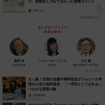
が…実際住んでみて分かった後悔ポイント
中瀬 えみ
６位以降を見る
まいどなファミリー
（新着記事順）
森岡 浩
ハイヒール・リンゴ
大江 篤
姓氏研究家
漫才師
園田学園女子大学学長
もっと見る
太っ腹！京都の老舗中華料理店がフルコース料
理50人前を無料提供 「一市民としてお礼を」
つながる善意の輪
京都新聞社
2026.08.08