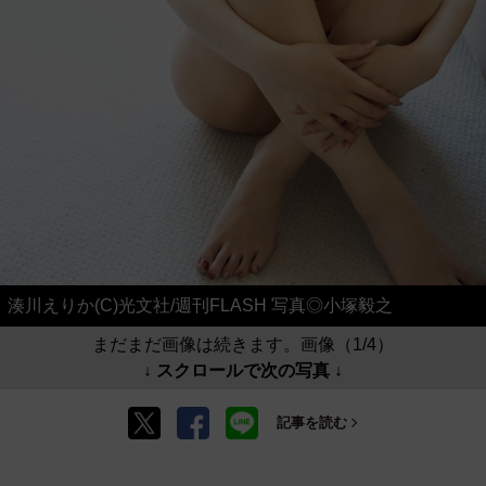
湊川えりか(C)光文社/週刊FLASH 写真◎小塚毅之
まだまだ画像は続きます。画像（1/4）
↓ スクロールで次の写真 ↓
記事を読む