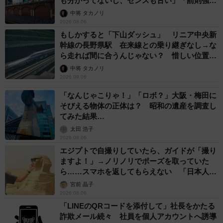
も分かってないし、センスも古い」「罰則強化
して」
中将 タカノリ
2026.08.06
もしかすると「下山ダッシュ」 リニア中央新
幹線の長野県駅 在来線との乗り継ぎなし→な
ら走れば間に合うんじゃない？ 惜しい位置関
係が反響
中将 タカノリ
2026.08.06
「なんじゃこりゃ！」「ロボ？」大阪・梅田に
そびえる物体の正体は？ 昭和の遺産を調査し
てみた結果…
太田 浩子
2026.08.06
エジプトで自撮りしていたら、ガイドが「撮り
ますよ！」→ノリノリでポーズを取っていた
ら……スマホを返してもらえない 「日本人は
カモ代表かも」「私は6時間で3万円払った」
宮前 晶子
2026.08.06
「LINEのQRコードを添付して」社長をかたる
詐欺メール続々 社員を個人アカウントへ誘導