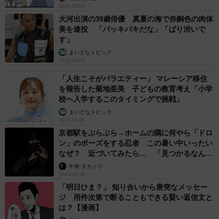
2026.08.06
大河出演の39歳俳優 真夏の海で赤銅色の肉体
美を連投 「バッキバキだな」「ばり渋いで
す」
まいどなトピック
2026.08.06
「人生こそがバラエティー」 マレーシア移住
を報告した菊地亜美 子どもの教育考え「小学
校へ入学するこのタイミングで挑戦」
まいどなトピック
2026.08.06
京都駅をぶらぶら→ホームの隅に何やら「ドロ
ン」のポーズをする忍者 この暑い中いったい
なぜ？ 近づいてみたら… 「見つかるなんて
未熟」
中将 タカノリ
2026.08.06
「明日ひま？」 知り合いから唐突なメッセー
ジ 用件次第で断ることもできる賢い返信文と
は？【漫画】