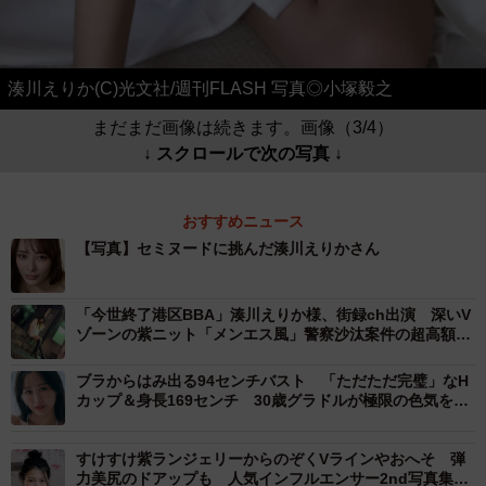
湊川えりか(C)光文社/週刊FLASH 写真◎小塚毅之
まだまだ画像は続きます。画像（3/4）
↓ スクロールで次の写真 ↓
おすすめニュース
【写真】セミヌードに挑んだ湊川えりかさん
「今世終了港区BBA」湊川えりか様、街録ch出演 深いV
ゾーンの紫ニット「メンエス風」警察沙汰案件の超高額ギ
ャラ明かす
ブラからはみ出る94センチバスト 「ただただ完璧」なH
カップ＆身長169センチ 30歳グラドルが極限の色気を表
現
すけすけ紫ランジェリーからのぞくVラインやおへそ 弾
力美尻のドアップも 人気インフルエンサー2nd写真集