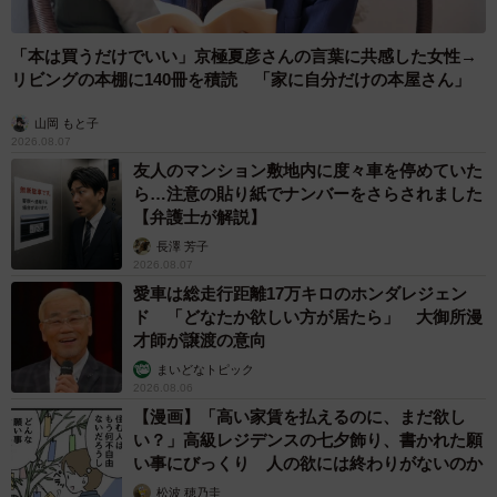
「本は買うだけでいい」京極夏彦さんの言葉に共感した女性→
リビングの本棚に140冊を積読 「家に自分だけの本屋さん」
山岡 もと子
2026.08.07
友人のマンション敷地内に度々車を停めていた
ら…注意の貼り紙でナンバーをさらされました
【弁護士が解説】
長澤 芳子
2026.08.07
愛車は総走行距離17万キロのホンダレジェン
ド 「どなたか欲しい方が居たら」 大御所漫
才師が譲渡の意向
まいどなトピック
2026.08.06
【漫画】「高い家賃を払えるのに、まだ欲し
い？」高級レジデンスの七夕飾り、書かれた願
い事にびっくり 人の欲には終わりがないのか
松波 穂乃圭