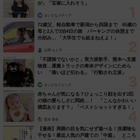
が」「宝塚に入れそう」
まいどなメディア
72歳父、軽自動車で新潟から四国まで 65歳の
母と2人で3泊4日の旅 パーキングの休憩まで
分刻み… 「大学生でも組まねえよ！」
山岡 もと子
「不謹慎でないかと」実力派歌手、熊本へ支援
物資…運搬トラックの車体デザインにためら
い 「痛いほど伝わる」「行動され立派」
まいどなトピック
赤ちゃんが気になる？ひょっこり顔を出す2匹
の猫の愛らしさに悶絶…！ 「こんなかわいい
構図あります？」「ベストショットすぎる！」
梨木 香奈
【漫画】周囲の目を気にせず遊べる！洗濯物も
干せる！最近人気の戸建ての「中庭」 ところ