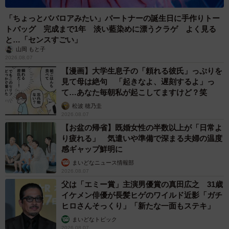
「ちょっとババロアみたい」パートナーの誕生日に手作りトー
トバッグ 完成まで1年 淡い藍染めに漂うクラゲ よく見る
と…「センスすごい」
山岡 もと子
2026.08.07
【漫画】大学生息子の「頼れる彼氏」っぷりを
見て母は絶句 「起きなよ、遅刻するよ」っ
て…あなた毎朝私が起こしてますけど？笑
松波 穂乃圭
2026.08.07
【お盆の帰省】既婚女性の半数以上が「日常よ
り疲れる」 気遣いや準備で深まる夫婦の温度
感ギャップ鮮明に
まいどなニュース情報部
2026.08.07
父は「エミー賞」主演男優賞の真田広之 31歳
イケメン俳優が長髪ヒゲのワイルド近影「ガチ
ヒロさんそっくり」「新たな一面もステキ」
まいどなトピック
2026.08.07