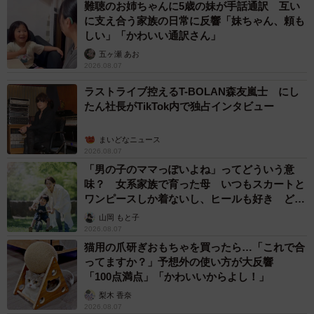
難聴のお姉ちゃんに5歳の妹が手話通訳 互い
に支え合う家族の日常に反響「妹ちゃん、頼も
しい」「かわいい通訳さん」
五ヶ瀬 あお
2026.08.07
ラストライブ控えるT-BOLAN森友嵐士 にし
たん社長がTikTok内で独占インタビュー
まいどなニュース
2026.08.07
「男の子のママっぽいよね」ってどういう意
味？ 女系家族で育った母 いつもスカートと
ワンピースしか着ないし、ヒールも好き どの
へんが…
山岡 もと子
2026.08.07
猫用の爪研ぎおもちゃを買ったら…「これで合
ってますか？」予想外の使い方が大反響
「100点満点」「かわいいからよし！」
梨木 香奈
2026.08.07