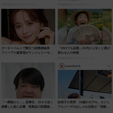
PR(合同会社デジタルファーム )
PR(合同会社デジタルファーム )
ガーターベルトで際立つ妖艶脚線美
「SNSでも話題」60代から宝くじ運が
フリーアナ森香澄がランジェリーモデ
変わる人の特徴
ルに ｢PE...
PR(合同会社デジタルファーム )
「一瞬誰かと…」彦摩呂、30キロ近く
紗栄子の長男 18歳のモデル、カジュ
減量した姿に反響 既製品の防護服が
アルコーデのおしゃれ近影が「両親の
着られると...
いいとこ取...