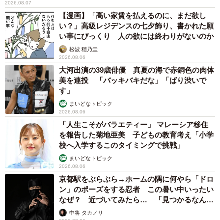
京都駅をぶらぶら→ホームの隅に何やら「ドロ
ン」のポーズをする忍者 この暑い中いったい
なぜ？ 近づいてみたら… 「見つかるなんて
未熟」
中将 タカノリ
2026.08.06
「明日ひま？」 知り合いから唐突なメッセー
ジ 用件次第で断ることもできる賢い返信文と
は？【漫画】
海川 まこと
2026.08.06
飼い主が食べているヨーグルトをもらえなかっ
た犬さん、爆裂に拗ねた顔がかわいすぎ「鼻息
フスフス」「反則レベル」
椎名 碧
2026.08.06
コガネムシを見つめる猫とパパ、偶然生まれた
神々しい構図が「宗教画のよう」と話題 「尊
い」「ていうかライオンキング」
梨木 香奈
2026.08.06