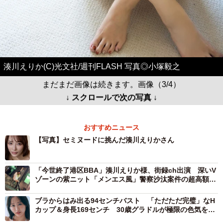
湊川えりか(C)光文社/週刊FLASH 写真◎小塚毅之
まだまだ画像は続きます。画像（3/4）
↓ スクロールで次の写真 ↓
おすすめニュース
【写真】セミヌードに挑んだ湊川えりかさん
「今世終了港区BBA」湊川えりか様、街録ch出演 深いV
ゾーンの紫ニット「メンエス風」警察沙汰案件の超高額ギ
ャラ明かす
ブラからはみ出る94センチバスト 「ただただ完璧」なH
カップ＆身長169センチ 30歳グラドルが極限の色気を表
現