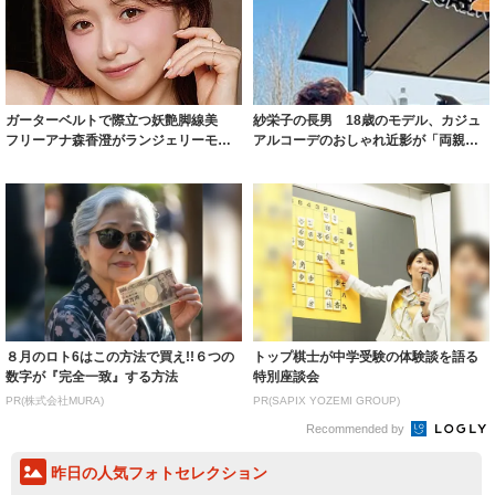
ガーターベルトで際立つ妖艶脚線美
紗栄子の長男 18歳のモデル、カジュ
フリーアナ森香澄がランジェリーモデ
アルコーデのおしゃれ近影が「両親の
ルに ｢PE...
いいとこ取...
８月のロト6はこの方法で買え!!６つの
トップ棋士が中学受験の体験談を語る
数字が『完全一致』する方法
特別座談会
PR(株式会社MURA)
PR(SAPIX YOZEMI GROUP)
Recommended by
昨日の人気フォトセレクション