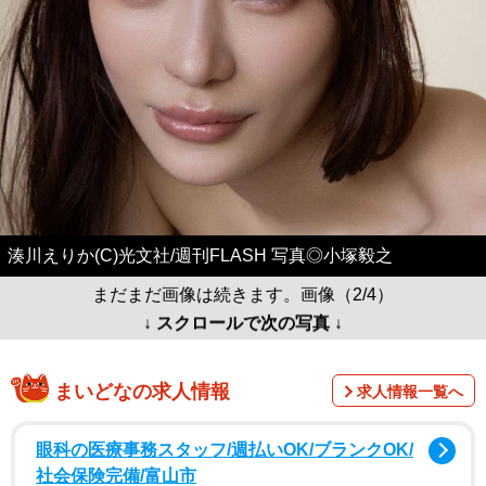
湊川えりか(C)光文社/週刊FLASH 写真◎小塚毅之
まだまだ画像は続きます。画像（2/4）
↓ スクロールで次の写真 ↓
まいどなの求人情報
求人情報一覧へ
眼科の医療事務スタッフ/週払いOK/ブランクOK/
社会保険完備/富山市