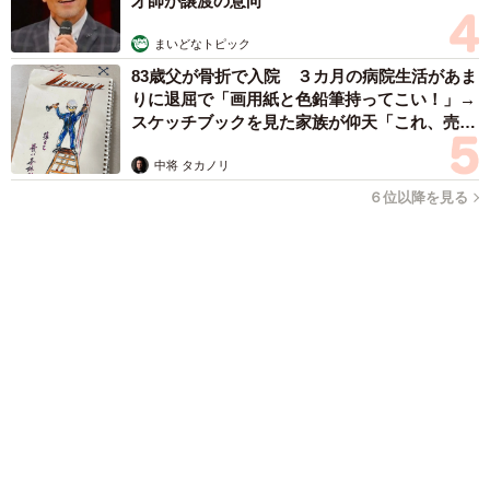
まいどなファミリー
（新着記事順）
森岡 浩
ハイヒール・リンゴ
大江 篤
姓氏研究家
漫才師
園田学園女子大学学長
もっと見る
「国産マッチでもバズりたい」願いかなった！
老舗メーカーの投稿が4100万再生 他業種も
続々相乗りでミーム化へ発展
まいどなニュース調査部
2026.08.07