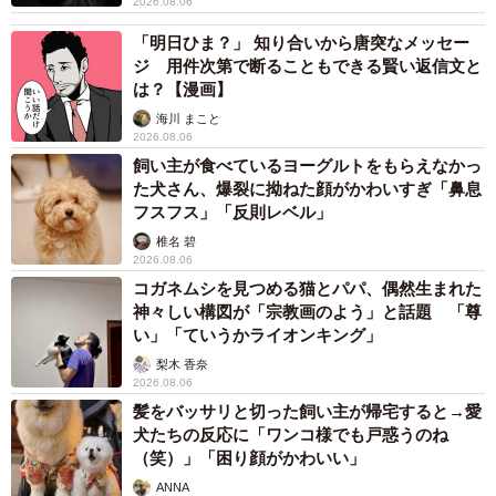
髪をバッサリと切った飼い主が帰宅すると→愛
犬たちの反応に「ワンコ様でも戸惑うのね
（笑）」「困り顔がかわいい」
ANNA
2026.08.06
「誰かみたいにならなきゃ」 他人を正解にし
て生きてきた母親 自己主張が苦手な娘に教わ
った大切なこと【漫画】
海川 まこと
2026.08.06