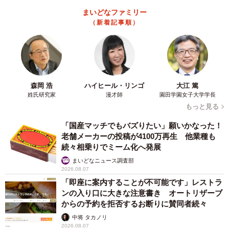
「即座に案内することが不可能です」レストラ
ンの入り口に大きな注意書き オートリザーブ
からの予約を拒否するお断りに賛同者続々
中将 タカノリ
2026.08.07
「本は買うだけでいい」京極夏彦さんの言葉に
共感した女性→リビングの本棚に140冊を積
読 「家に自分だけの本屋さん」
山岡 もと子
2026.08.07