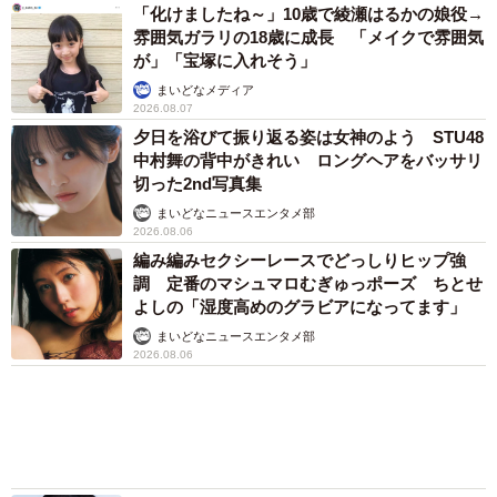
きゅるん瞳の次世代グラビアクイーン宮嶋くる
み 鉛筆使った変顔がお気に入りカット 「お
腹が出ないように…」とコメントもキュート
まいどなニュースエンタメ部
2026.08.06
愛車は総走行距離17万キロのホンダレジェン
ド 「どなたか欲しい方が居たら」 大御所漫
才師が譲渡の意向
まいどなトピック
2026.08.06