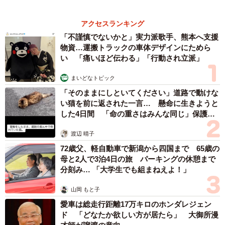
山岡 もと子
愛車は総走行距離17万キロのホンダレジェン
ド 「どなたか欲しい方が居たら」 大御所漫
才師が譲渡の意向
まいどなトピック
83歳父が骨折で入院 ３カ月の病院生活があま
りに退屈で「画用紙と色鉛筆持ってこい！」→
スケッチブックを見た家族が仰天「これ、売れ
ますよ…」
中将 タカノリ
６位以降を見る