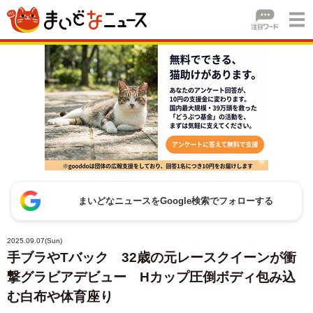
まいどなニュースをGoogle検索でフォローする
2025.09.07(Sun)
手ブラやTバック 32歳の元レースクイーンが衝
撃グラビアデビュー Hカップ圧倒ボディ包み込
む白布や体育座り