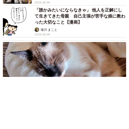
「かわいいストーカーに追われています」甘えん坊な元保護
猫 最後は飼い主にダイブする姿に「間違いなく犬」「完全に
親子」と反響
梨木 香奈
2026.08.06
がんと片目の失明、3時間おきの壮絶な介護を
乗り越えた猫 「叶わないかもしれない」と覚
悟した19歳の誕生日を迎えて感動
古川 諭香
2026.08.06
「カニにアジをあげると青くなる」ほんと
に！？ 「自然の染色技術が凄い」と話題に
その理由とは…？
竹中 友一（RinToris）
2026.08.06
誰も求めていない職場の「謎マナー」、「過剰
な挨拶」や「お土産配り」を抑えた1位は？
やめられない理由は「周りの目」
まいどなデータ