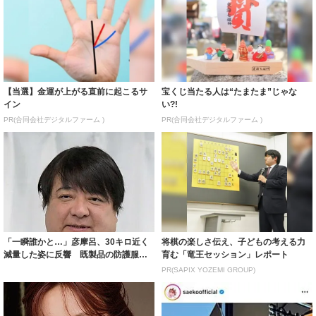
【当選】金運が上がる直前に起こるサ
宝くじ当たる人は“たまたま”じゃな
イン
い?!
PR(合同会社デジタルファーム )
PR(合同会社デジタルファーム )
「一瞬誰かと…」彦摩呂、30キロ近く
将棋の楽しさ伝え、子どもの考える力
減量した姿に反響 既製品の防護服が
育む「竜王セッション」レポート
着られると...
PR(SAPIX YOZEMI GROUP)