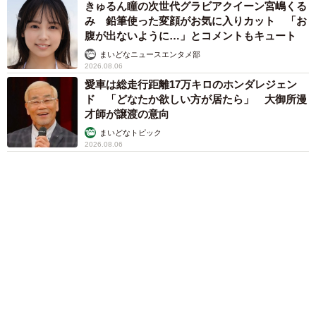
アクセスランキング
「不謹慎でないかと」実力派歌手、熊本へ支援
物資…運搬トラックの車体デザインにためら
い 「痛いほど伝わる」「行動され立派」
まいどなトピック
「そのままにしといてください」道路で動けな
い猫を前に返された一言… 懸命に生きようと
した4日間 「命の重さはみんな同じ」保護団
体代表の訴え
渡辺 晴子
72歳父、軽自動車で新潟から四国まで 65歳の
母と2人で3泊4日の旅 パーキングの休憩まで
分刻み… 「大学生でも組まねえよ！」