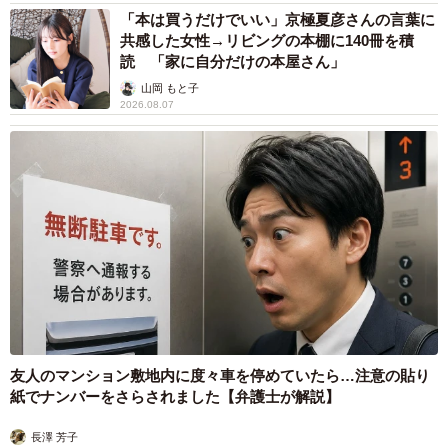
友人のマンション敷地内に度々車を停めていたら…注意の貼り
紙でナンバーをさらされました【弁護士が解説】
長澤 芳子
2026.08.07
【漫画】「高い家賃を払えるのに、まだ欲し
い？」高級レジデンスの七夕飾り、書かれた願
い事にびっくり 人の欲には終わりがないのか
松波 穂乃圭
2026.08.06
大河出演の39歳俳優 真夏の海で赤銅色の肉体
美を連投 「バッキバキだな」「ばり渋いで
す」
まいどなトピック
2026.08.06
「人生こそがバラエティー」 マレーシア移住
を報告した菊地亜美 子どもの教育考え「小学
校へ入学するこのタイミングで挑戦」
まいどなトピック
2026.08.06