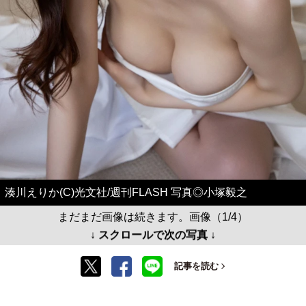
湊川えりか(C)光文社/週刊FLASH 写真◎小塚毅之
まだまだ画像は続きます。画像（1/4）
↓ スクロールで次の写真 ↓
記事を読む