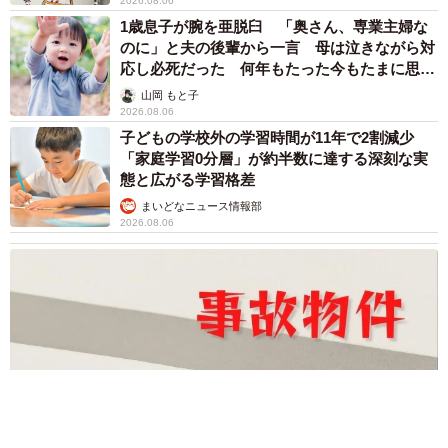
2026.08.06
1歳息子が腕を亜脱臼 「奥さん、専業主婦な
のに」と夫の後輩から一言 母は泣きながら対
応し必死だった 何年もたった今もたまに思い
出し…
山岡 もと子
2026.08.06
子どもの学校外の学習時間が11年で2割減少
「家庭学習0分層」が約半数に達する深刻な実
態と広がる学習格差
まいどなニュース情報部
2026.08.06