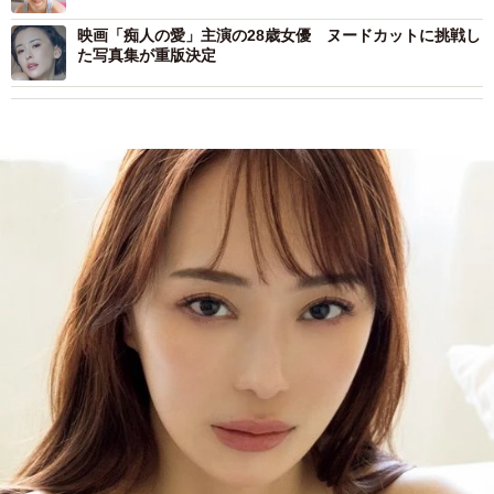
は“えちえち”カットがてんこ盛り
映画「痴人の愛」主演の28歳女優 ヌードカットに挑戦し
た写真集が重版決定