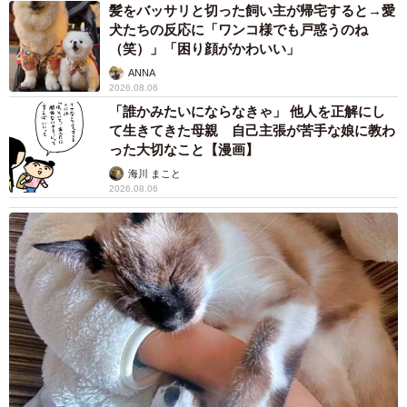
髪をバッサリと切った飼い主が帰宅すると→愛
犬たちの反応に「ワンコ様でも戸惑うのね
（笑）」「困り顔がかわいい」
ANNA
2026.08.06
「誰かみたいにならなきゃ」 他人を正解にし
て生きてきた母親 自己主張が苦手な娘に教わ
った大切なこと【漫画】
海川 まこと
2026.08.06