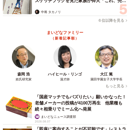
スケッチブックを見た家族が仰天「これ、売れ
ますよ…」
中将 タカノリ
６位以降を見る
まいどなファミリー
（新着記事順）
森岡 浩
ハイヒール・リンゴ
大江 篤
姓氏研究家
漫才師
園田学園女子大学学長
もっと見る
「国産マッチでもバズりたい」願いかなった！
老舗メーカーの投稿が4100万再生 他業種も
続々相乗りでミーム化へ発展
まいどなニュース調査部
2026.08.07
「即座に案内することが不可能です」レストラ