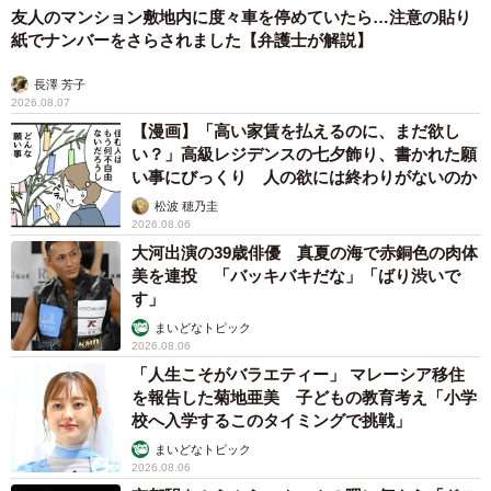
友人のマンション敷地内に度々車を停めていたら…注意の貼り
紙でナンバーをさらされました【弁護士が解説】
長澤 芳子
2026.08.07
【漫画】「高い家賃を払えるのに、まだ欲し
い？」高級レジデンスの七夕飾り、書かれた願
い事にびっくり 人の欲には終わりがないのか
松波 穂乃圭
2026.08.06
大河出演の39歳俳優 真夏の海で赤銅色の肉体
美を連投 「バッキバキだな」「ばり渋いで
す」
まいどなトピック
2026.08.06
「人生こそがバラエティー」 マレーシア移住
を報告した菊地亜美 子どもの教育考え「小学
校へ入学するこのタイミングで挑戦」
まいどなトピック
2026.08.06