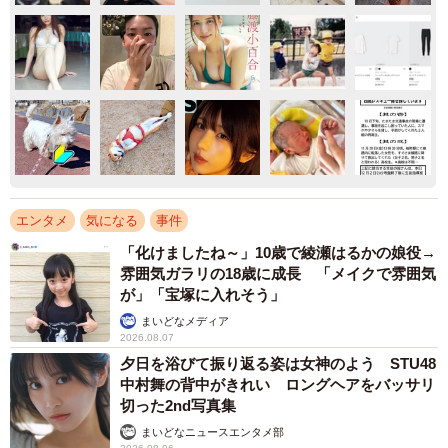
エンタメ
気になる
事件
「化けましたね～」10歳で綾瀬はるかの娘役→
雰囲気ガラリの18歳に成長 「メイクで雰囲気
が」「宝塚に入れそう」
まいどなメディア
2026.08.07
夕日を浴びて振り返る姿は女神のよう STU48
中村舞の背中がきれい ロングヘアをバッサリ
切った2nd写真集
まいどなニュースエンタメ部