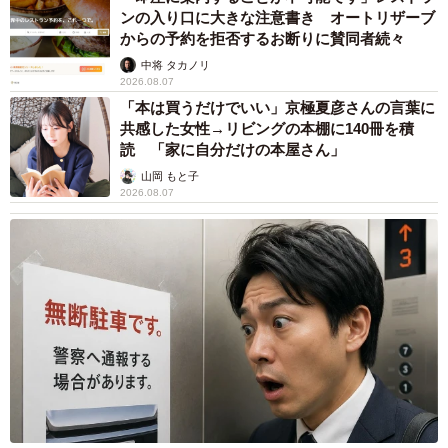
ンの入り口に大きな注意書き オートリザーブ
からの予約を拒否するお断りに賛同者続々
中将 タカノリ
2026.08.07
「本は買うだけでいい」京極夏彦さんの言葉に
共感した女性→リビングの本棚に140冊を積
読 「家に自分だけの本屋さん」
山岡 もと子
2026.08.07