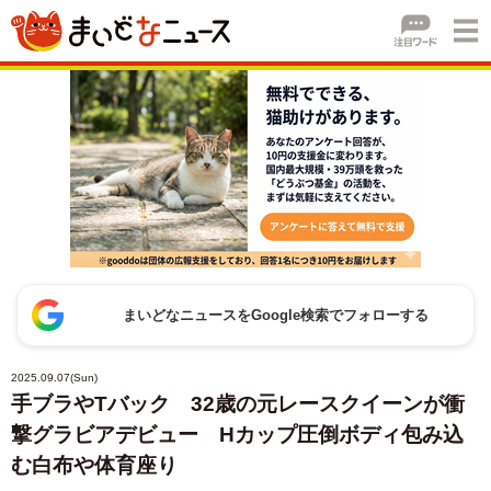
まいどなニュースをGoogle検索でフォローする
2025.09.07(Sun)
手ブラやTバック 32歳の元レースクイーンが衝
撃グラビアデビュー Hカップ圧倒ボディ包み込
む白布や体育座り