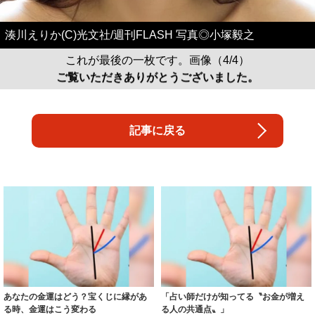
湊川えりか(C)光文社/週刊FLASH 写真◎小塚毅之
これが最後の一枚です。画像（4/4）
ご覧いただきありがとうございました。
記事に戻る
あなたの金運はどう？宝くじに縁があ
「占い師だけが知ってる〝お金が増え
る時、金運はこう変わる
る人の共通点〟」