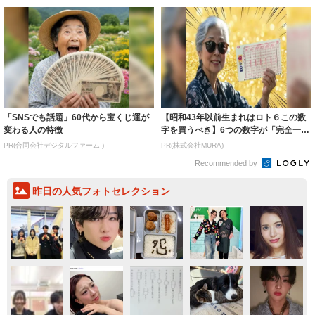
「SNSでも話題」60代から宝くじ運が
【昭和43年以前生まれはロト６この数
変わる人の特徴
字を買うべき】6つの数字が「完全一
致」する方...
PR(合同会社デジタルファーム )
PR(株式会社MURA)
Recommended by
昨日の人気フォトセレクション