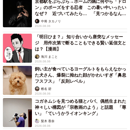
京都駅をぶらぶら→ホームの隅に何やら「ドロ
ン」のポーズをする忍者 この暑い中いったい
なぜ？ 近づいてみたら… 「見つかるなんて
未熟」
中将 タカノリ
2026.08.06
「明日ひま？」 知り合いから唐突なメッセー
ジ 用件次第で断ることもできる賢い返信文と
は？【漫画】
海川 まこと
2026.08.06
飼い主が食べているヨーグルトをもらえなかっ
た犬さん、爆裂に拗ねた顔がかわいすぎ「鼻息
フスフス」「反則レベル」
椎名 碧
2026.08.06
コガネムシを見つめる猫とパパ、偶然生まれた
神々しい構図が「宗教画のよう」と話題 「尊
い」「ていうかライオンキング」
梨木 香奈
2026.08.06