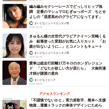
2026.08.06
編み編みセクシーレースでどっしりヒップ強
調 定番のマシュマロむぎゅっポーズ ちとせ
よしの「湿度高めのグラビアになってます」
まいどなニュースエンタメ部
2026.08.06
きゅるん瞳の次世代グラビアクイーン宮嶋くる
み 鉛筆使った変顔がお気に入りカット 「お
腹が出ないように…」とコメントもキュート
まいどなニュースエンタメ部
2026.08.06
愛車は総走行距離17万キロのホンダレジェン
ド 「どなたか欲しい方が居たら」 大御所漫
才師が譲渡の意向
まいどなトピック
2026.08.06
アクセスランキング
「不謹慎でないかと」実力派歌手、熊本へ支援
物資…運搬トラックの車体デザインにためら