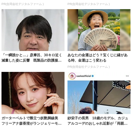
PR(合同会社デジタルファーム )
PR(合同会社デジタルファーム )
「一瞬誰かと…」彦摩呂、30キロ近く
あなたの金運はどう？宝くじに縁があ
減量した姿に反響 既製品の防護服が
る時、金運はこう変わる
着られると...
PR(合同会社デジタルファーム )
ガーターベルトで際立つ妖艶脚線美
紗栄子の長男 18歳のモデル、カジュ
フリーアナ森香澄がランジェリーモデ
アルコーデのおしゃれ近影が「両親の
ルに ｢PE...
いいとこ取...