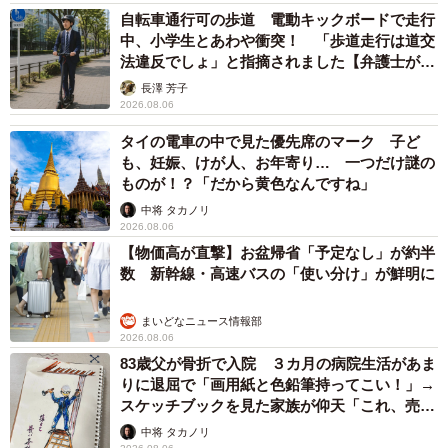
自転車通行可の歩道 電動キックボードで走行
中、小学生とあわや衝突！ 「歩道走行は道交
法違反でしょ」と指摘されました【弁護士が解
説】
長澤 芳子
2026.08.06
タイの電車の中で見た優先席のマーク 子ど
も、妊娠、けが人、お年寄り… 一つだけ謎の
ものが！？「だから黄色なんですね」
中将 タカノリ
2026.08.06
【物価高が直撃】お盆帰省「予定なし」が約半
数 新幹線・高速バスの「使い分け」が鮮明に
まいどなニュース情報部
2026.08.06
83歳父が骨折で入院 ３カ月の病院生活があま
りに退屈で「画用紙と色鉛筆持ってこい！」→
スケッチブックを見た家族が仰天「これ、売れ
ますよ…」
中将 タカノリ