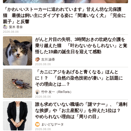
「かわいいストーカーに追われています」甘えん坊な元保護
猫 最後は飼い主にダイブする姿に「間違いなく犬」「完全に
親子」と反響
梨木 香奈
2026.08.06
がんと片目の失明、3時間おきの壮絶な介護を
乗り越えた猫 「叶わないかもしれない」と覚
悟した19歳の誕生日を迎えて感動
古川 諭香
2026.08.06
「カニにアジをあげると青くなる」ほんと
に！？ 「自然の染色技術が凄い」と話題に
その理由とは…？
竹中 友一（RinToris）
2026.08.06
誰も求めていない職場の「謎マナー」、「過剰
な挨拶」や「お土産配り」を抑えた1位は？
やめられない理由は「周りの目」
まいどなデータ
2026.08.06