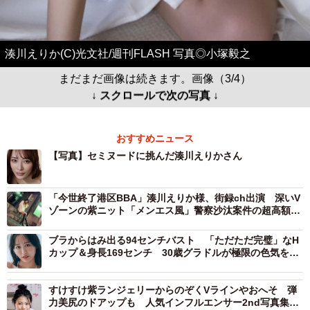
湊川えりか(C)光文社/週刊FLASH 写真◎小塚毅之
まだまだ画像は続きます。画像（3/4）
↓ スクロールで次の写真 ↓
おすすめニュース
【写真】セミヌードに挑んだ湊川えりかさん
「今世終了港区BBA」湊川えりか様、街録ch出演 深いV
ゾーンの紫ニット「メンエス風」警察沙汰案件の超高額ギ
ャラ明かす
ブラからはみ出る94センチバスト 「ただただ完璧」なH
カップ＆身長169センチ 30歳グラドルが極限の色気を表
現
すけすけ紫ランジェリーからのぞくVラインやおへそ 弾
力美尻のドアップも 人気インフルエンサー2nd写真集