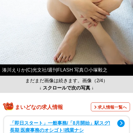
湊川えりか(C)光文社/週刊FLASH 写真◎小塚毅之
まだまだ画像は続きます。画像（2/4）
↓ スクロールで次の写真 ↓
まいどなの求人情報
求人情報一覧へ
「即日スタート」一般事務/「8月開始」駅スグ!
長期 医療事務のオシゴト!残業ナシ