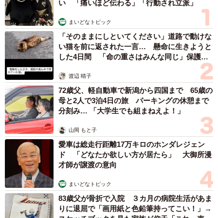
い 「痛いほど伝わる」「行動され立派」
まいどなトピック
「そのままにしといてください」道路で動けな
い猫を前に返された一言… 懸命に生きようと
した4日間 「命の重さはみんな同じ」保護団
体代表の訴え
渡辺 晴子
72歳父、軽自動車で新潟から四国まで 65歳の
母と2人で3泊4日の旅 パーキングの休憩まで
分刻み… 「大学生でも組まねえよ！」
山岡 もと子
愛車は総走行距離17万キロのホンダレジェン
ド 「どなたか欲しい方が居たら」 大御所漫
才師が譲渡の意向
まいどなトピック
83歳父が骨折で入院 ３カ月の病院生活があま
りに退屈で「画用紙と色鉛筆持ってこい！」→