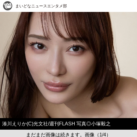
まいどなニュースエンタメ部
湊川えりか(C)光文社/週刊FLASH 写真◎小塚毅之
まだまだ画像は続きます。画像（1/4）