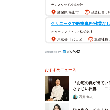
ランスタッド株式会社
愛媛県 松山市
派遣社員：時
クリニックで医療事務/残業なし/
ヒューマンリソシア株式会社
東京都 千代田区
派遣社員：
Sponsored by
おすすめニュース
「お宅の孫が出てい
南果歩、ワ
さまじい反響 「ニ
石井 隼人
感心する日々
サンスクリット語で「感謝」「平和