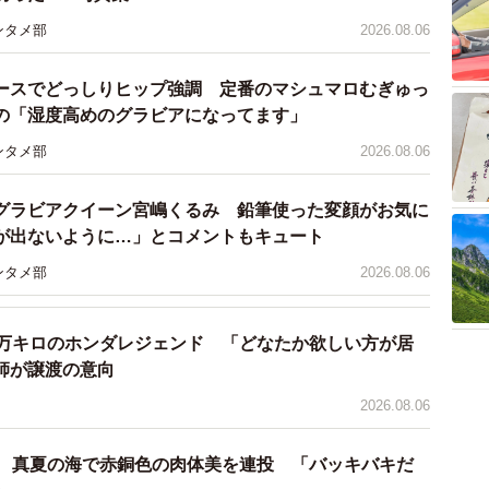
ンタメ部
2026.08.06
ースでどっしりヒップ強調 定番のマシュマロむぎゅっ
の「湿度高めのグラビアになってます」
ンタメ部
2026.08.06
グラビアクイーン宮嶋くるみ 鉛筆使った変顔がお気に
が出ないように…」とコメントもキュート
ンタメ部
2026.08.06
3/5
リビング ～“わたし”の生き方・再起動～』より
7万キロのホンダレジェンド 「どなたか欲しい方が居
師が譲渡の意向
オブ・リビング ～“わたし”の生き方・再起動～』が公
い人生を開拓していくポジティブコメディーだ。
2026.08.06
リーにて公開記念舞台挨が実施され、南、すみれ、グレ
優 真夏の海で赤銅色の肉体美を連投 「バッキバキだ