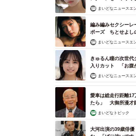
まいどなニュースエ
編み編みセクシーレ
ポーズ ちとせよし
まいどなニュースエ
きゅるん瞳の次世代
入りカット 「お腹
まいどなニュースエ
主演映画『ルール・オブ・
愛車は総走行距離1
たら」 大御所漫才
9月19日には南主演の映画『ルール・
開される。異文化交流を通して新し
まいどなトピック
初日翌日の9月20日には新宿ピカデ
大河出演の39歳俳