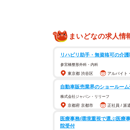
トイプードルの愛犬シャンティ、その
シャンティは人間の年齢で計算して
には同じですね」と目を細める。
まいどなの求人情
リハビリ助手・無資格可の介護
参宮橋整形外科・内科
東京都 渋谷区
アルバイト・
自動車販売業界のショールーム
株式会社ジャパン・リリーフ
京都府 京都市
正社員 / 派
医療事務/環境重視で選ぶ医療事
院受付