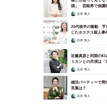
猫と出会って丸くな
ある。
国」 芸能界で保護
い」
石井 隼人
「ちょうど私が乳癌に罹患する前年
がシャンティ。偶然にも凄く良いタ
20代後半の衝動 
落ち込んでいた時もずっと傍にいて
じたホステス殺人事
石井 隼人
南は3匹を評して「一番の身近な自
いる。「本能のままに食べ、寝て、
間として見習うべきものが沢山ある
近藤真彦と同期の6
ミカンとの共演は「3
石井 隼人
婚活パーティーで男
言葉は？
石井 隼人