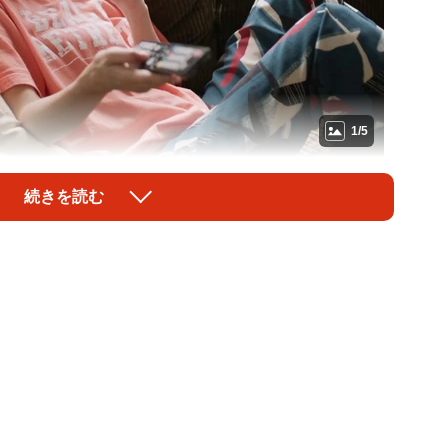
1/5
・リビング ～“わたし”の生き方・再起動～』
続きを読む
歩（61）のワンダフルライフは毎日朝7時から始まる。
が、平均的に朝7時と夜の涼しくなる時間帯の計2回を心
決めず、犬が喜ぶものがありそうなところ、例えば草花
きたい方向に進みます。彼らも臨機応変なのでとても喜
グングン引っ張ります」