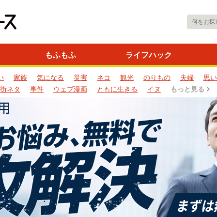
もふもふ
ライフハック
い
家族
気になる
災害
ネコ
観光
のりもの
夫婦
思い
街ネタ
事件
ウェブ漫画
ともに生きる
イヌ
もっと見る