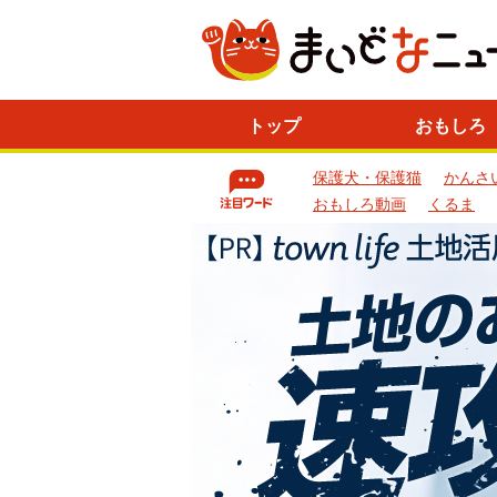
ニ
トップ
おもしろ
ュ
ー
保護犬・保護猫
かんさ
ス
一
おもしろ動画
くるま
覧