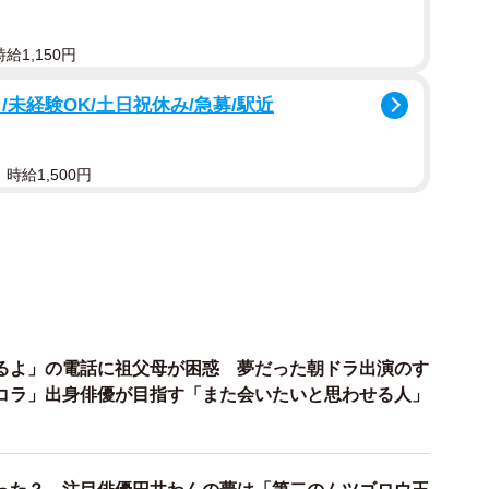
給1,150円
未経験OK/土日祝休み/急募/駅近
時給1,500円
2/5
るよ」の電話に祖父母が困惑 夢だった朝ドラ出演のす
ンダフルライフ中（ご本人提供）
コラ」出身俳優が目指す「また会いたいと思わせる人」
」を意味するシャンティには、深い思い入れと思い出が