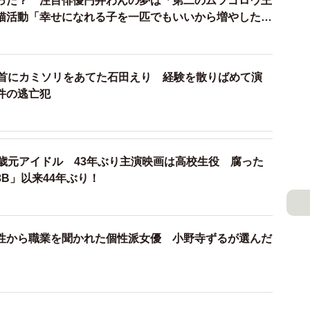
った？ 注目俳優円井わんの夢は「第二のムツゴロウ王
猫活動「幸せになれる子を一匹でもいいから増やした
にお友達のお家で生まれた子を譲り受けたんです。それ
イミングでやって来てくれたなと思います。私が病気で
手首にカミソリをあてた石田えり 経験を散りばめて演
くれましたから」
件の逃亡犯
然」と言う。気付きを与えてくれる存在として尊敬して
遊ぶ。獣として自然体でありのままに生きる姿には、人
と感心させられる毎日です」
1歳元アイドル 43年ぶり主演映画は高校生役 腐った
B」以来44年ぶり！
性から職業を聞かれた個性派女優 小野寺ずるが選んだ