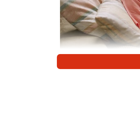
主演映画『ルール・オブ
「一番の身近な自然です」
愛犬と同じ状況
3匹の愛犬との共同生活。俳優の南果
「今の時期お散歩は日陰ばかりです
がけています。お散歩コースは毎回
などの自然がある場所を目指して歩
んでいて、散歩に行くたびに強気で