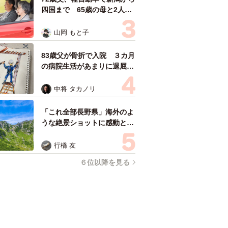
四国まで 65歳の母と2人で
3泊4日の旅 パーキングの休
憩まで分刻み… 「大学生で
山岡 もと子
も組まねえよ！」
83歳父が骨折で入院 ３カ月
の病院生活があまりに退屈で
「画用紙と色鉛筆持ってこ
い！」→スケッチブックを見
中将 タカノリ
た家族が仰天「これ、売れま
すよ…」
「これ全部長野県」海外のよ
うな絶景ショットに感動と反
響「離れてからいいところだ
ったんだって気づいた」
行橋 友
６位以降を見る