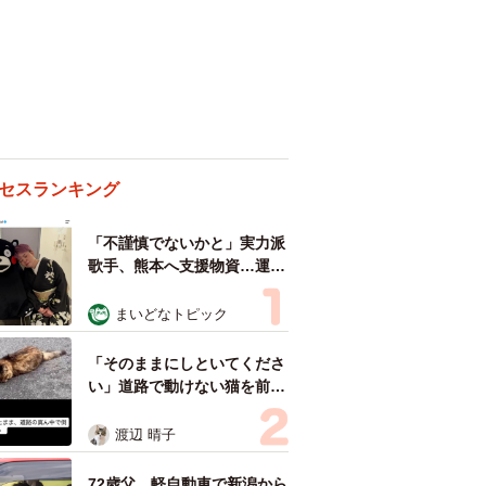
セスランキング
「不謹慎でないかと」実力派
歌手、熊本へ支援物資…運搬
トラックの車体デザインにた
めらい 「痛いほど伝わる」
まいどなトピック
「行動され立派」
「そのままにしといてくださ
い」道路で動けない猫を前に
返された一言… 懸命に生き
ようとした4日間 「命の重
渡辺 晴子
さはみんな同じ」保護団体代
表の訴え
72歳父、軽自動車で新潟から