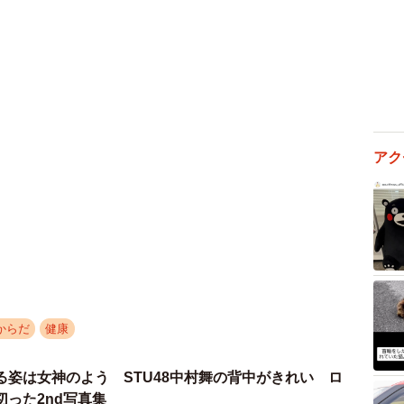
アク
からだ
健康
る姿は女神のよう STU48中村舞の背中がきれい ロ
った2nd写真集