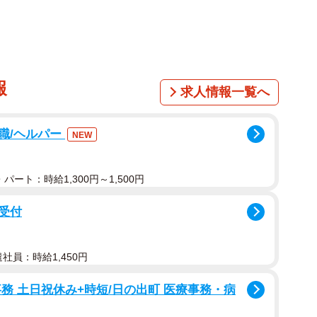
娘ジョーイ、孫サランの3匹。南は「今年10歳になる
みたら私と同世代くらい。私にも孫がいるので、状況的
報
求人情報一覧へ
職/ヘルパー
NEW
パート：時給1,300円～1,500円
受付
遣社員：時給1,450円
務 土日祝休み+時短/日の出町 医療事務・病