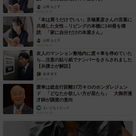
山岡 もと子
2026.08.07
「本は買うだけでいい」京極夏彦さんの言葉に
共感した女性→リビングの本棚に140冊を積
読 「家に自分だけの本屋さん」
山岡 もと子
2026.08.07
友人のマンション敷地内に度々車を停めていた
ら…注意の貼り紙でナンバーをさらされました
【弁護士が解説】
長澤 芳子
2026.08.07
愛車は総走行距離17万キロのホンダレジェン
ド 「どなたか欲しい方が居たら」 大御所漫
才師が譲渡の意向
まいどなトピック
2026.08.06