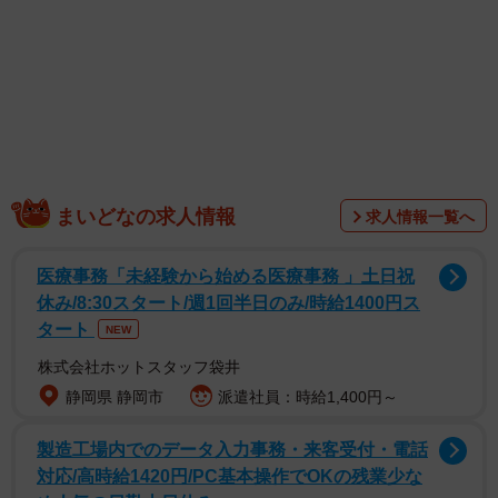
まいどなの求人情報
求人情報一覧へ
医療事務「未経験から始める医療事務 」土日祝
休み/8:30スタート/週1回半日のみ/時給1400円ス
タート
NEW
株式会社ホットスタッフ袋井
静岡県 静岡市
派遣社員：時給1,400円～
製造工場内でのデータ入力事務・来客受付・電話
対応/高時給1420円/PC基本操作でOKの残業少な