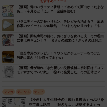
おすすめニュース
【漫画】昔のバラエティ番組って攻めてて面白かったよな
あ…→今見ると「え」？（全編を読む）
バラエティーの定番ハリセン、テレビから消える？ 放送
作家のツイートにSNS騒然 「つまんない世の中」「やり
すぎ」
【漫画】回転寿司の前に、おにぎりを食べる夫…その理由
に妻は胸キュン！？ →まさかの結末に「さっきのは何だっ
たの？」
「自分専用のテレビ」！？ワンセグチューナーをつけた
PSPに驚き「4台持ってますw」
【漫画】母が連れてきた新しい父親候補…初対面は「コワ
モテすぎてヤバい奴」 徐々に発覚した、その正体は？
マンガ
気になる
テレビ
【漫画】大学生息子の「頼れる彼氏」っぷりを
見て母は絶句 「起きなよ、遅刻するよ」っ