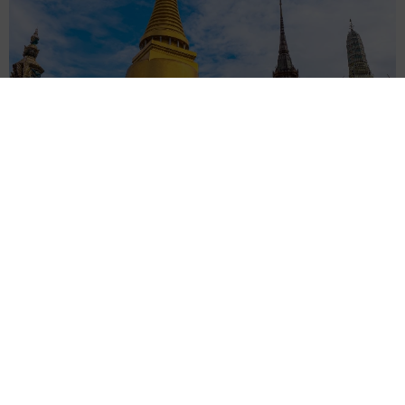
タイの電車の中で見た優先席のマーク 子ども、妊娠、けが
人、お年寄り… 一つだけ謎のものが！？「だから黄色なんで
すね」
中将 タカノリ
2026.08.06
【物価高が直撃】お盆帰省「予定なし」が約半
数 新幹線・高速バスの「使い分け」が鮮明に
まいどなニュース情報部
2026.08.06
83歳父が骨折で入院 ３カ月の病院生活があま
りに退屈で「画用紙と色鉛筆持ってこい！」→