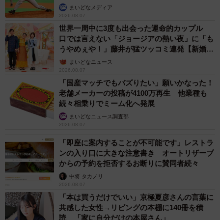
か」
まいどなメディア
2026.08.07
世界一周中に3度も出会った運命的カップル
口では言えない「ジョージアの熱い夜」に「も
うやめぇや！」藤井が猛ツッコミ連発【新婚さ
ん】
まいどなニュース
2026.08.07
「国産マッチでもバズりたい」願いかなった！
老舗メーカーの投稿が4100万再生 他業種も
続々相乗りでミーム化へ発展
まいどなニュース調査部
2026.08.07
「即座に案内することが不可能です」レストラ
ンの入り口に大きな注意書き オートリザーブ
からの予約を拒否するお断りに賛同者続々
中将 タカノリ
2026.08.07
「本は買うだけでいい」京極夏彦さんの言葉に
共感した女性→リビングの本棚に140冊を積
読 「家に自分だけの本屋さん」