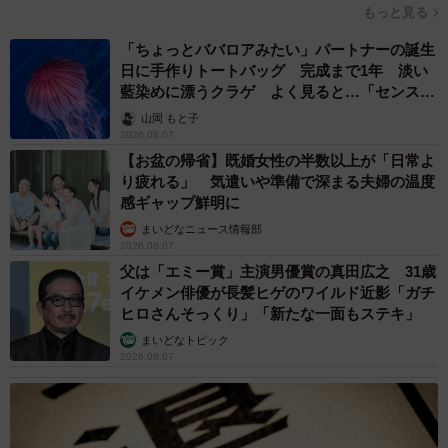
もっと見る
「ちょっとババロアみたい」パートナーの誕生
日に手作りトートバッグ 完成まで1年 淡い
藍染めに漂うクラゲ よく見ると…「センスす
ごい」
山岡 もと子
2026.08.07
【お盆の帰省】既婚女性の半数以上が「日常よ
り疲れる」 気遣いや準備で深まる夫婦の温度
感ギャップ鮮明に
まいどなニュース情報部
2026.08.07
父は「エミー賞」主演男優賞の真田広之 31歳
イケメン俳優が長髪ヒゲのワイルド近影「ガチ
ヒロさんそっくり」「新たな一面もステキ」
まいどなトピック
2026.08.07