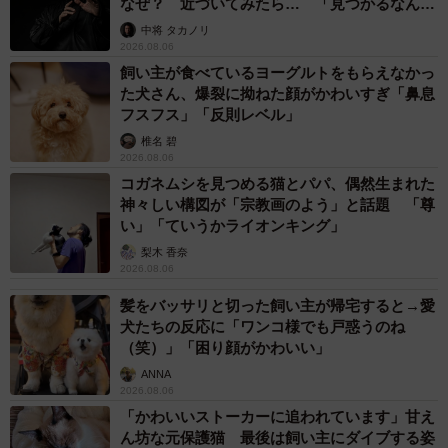
なぜ？ 近づいてみたら… 「見つかるなんて
未熟」
中将 タカノリ
2026.08.06
飼い主が食べているヨーグルトをもらえなかっ
た犬さん、爆裂に拗ねた顔がかわいすぎ「鼻息
フスフス」「反則レベル」
椎名 碧
2026.08.06
コガネムシを見つめる猫とパパ、偶然生まれた
神々しい構図が「宗教画のよう」と話題 「尊
い」「ていうかライオンキング」
梨木 香奈
2026.08.06
髪をバッサリと切った飼い主が帰宅すると→愛
犬たちの反応に「ワンコ様でも戸惑うのね
（笑）」「困り顔がかわいい」
ANNA
2026.08.06
「かわいいストーカーに追われています」甘え
ん坊な元保護猫 最後は飼い主にダイブする姿