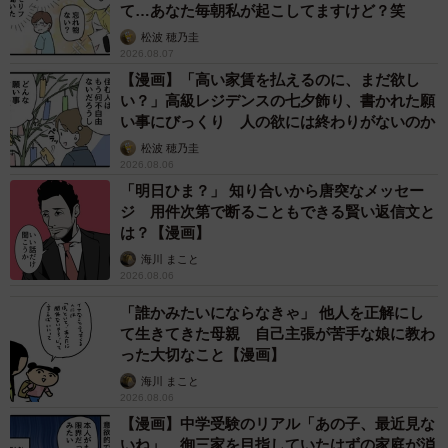
て…あなた毎朝私が起こしてますけど？笑
松波 穂乃圭
2026.08.07
【漫画】「高い家賃を払えるのに、まだ欲し
い？」高級レジデンスの七夕飾り、書かれた願
い事にびっくり 人の欲には終わりがないのか
松波 穂乃圭
2026.08.06
「明日ひま？」 知り合いから唐突なメッセー
ジ 用件次第で断ることもできる賢い返信文と
は？【漫画】
海川 まこと
2026.08.06
「誰かみたいにならなきゃ」 他人を正解にし
て生きてきた母親 自己主張が苦手な娘に教わ
った大切なこと【漫画】
海川 まこと
2026.08.06
【漫画】中学受験のリアル「あの子、最近見な
いね」…御三家を目指していたはずの家庭が消