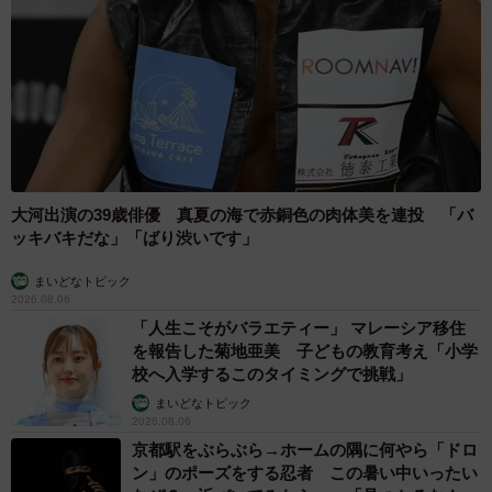
大河出演の39歳俳優 真夏の海で赤銅色の肉体美を連投 「バ
ッキバキだな」「ばり渋いです」
まいどなトピック
2026.08.06
「人生こそがバラエティー」 マレーシア移住
を報告した菊地亜美 子どもの教育考え「小学
校へ入学するこのタイミングで挑戦」
まいどなトピック
2026.08.06
京都駅をぶらぶら→ホームの隅に何やら「ドロ
ン」のポーズをする忍者 この暑い中いったい