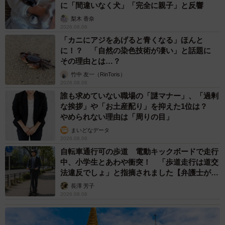
に「間違いなく犬」「完全に親子」と反響
梨木 香奈
2026.08.06
「カニにアジをあげると青くなる」ほんと
に！？ 「自然の染色技術が凄い」と話題に
その理由とは…？
竹中 友一（RinToris）
2026.08.06
誰も求めていない職場の「謎マナー」、「過剰
な挨拶」や「お土産配り」を抑えた1位は？
やめられない理由は「周りの目」
まいどなデータ
2026.08.06
自転車通行可の歩道 電動キックボードで走行
中、小学生とあわや衝突！ 「歩道走行は道交
法違反でしょ」と指摘されました【弁護士が解
説】
長澤 芳子
2026.08.06