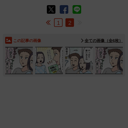
1
2
この記事の画像
全ての画像（全6枚）
2