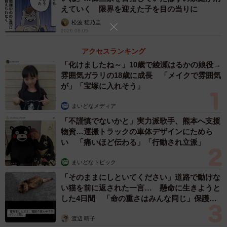
えていく 限界を迎えた子を目の当りに
松波 穂乃圭
2026.08.05
アクセスランキング
「化けましたね～」10歳で綾瀬はるかの娘役→
雰囲気ガラリの18歳に成長 「メイクで雰囲気
が」「宝塚に入れそう」
まいどなメディア
「不謹慎でないかと」実力派歌手、熊本へ支援
物資…運搬トラックの車体デザインにためら
い 「痛いほど伝わる」「行動され立派」
まいどなトピック
「そのままにしといてください」道路で動けな
い猫を前に返された一言… 懸命に生きようと
した4日間 「命の重さはみんな同じ」保護団
体代表の訴え
渡辺 晴子