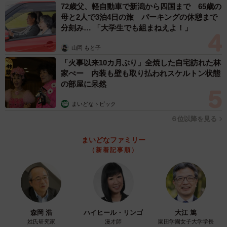
72歳父、軽自動車で新潟から四国まで 65歳の
母と2人で3泊4日の旅 パーキングの休憩まで
分刻み… 「大学生でも組まねえよ！」
山岡 もと子
「火事以来10カ月ぶり」全焼した自宅訪れた林
家ぺー 内装も壁も取り払われスケルトン状態
の部屋に呆然
まいどなトピック
６位以降を見る
まいどなファミリー
（新着記事順）
森岡 浩
ハイヒール・リンゴ
大江 篤
姓氏研究家
漫才師
園田学園女子大学学長