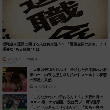
退職金を運用に回せる人は何が違う？ 「退職金額の多さ」より
重要な“ある経験”とは
まいどなニュース情報部
2026.08.07
「火事以来10カ月ぶり」全焼した自宅訪れた林
家ぺー 内装も壁も取り払われスケルトン状態
の部屋に呆然
まいどなトピック
2026.08.07
「こんなかわいい子おるん！？」大阪出身の
UHB26歳アナが話題…父は元プロ野球選手
「アイドルさんよりかわいい」「めちゃ爽や