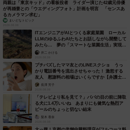
両親は「東京キッド」の看板役者 ライダー演じた42歳元俳優
が再婚妻との「ウエディングフォト」計画を明言 「センスあ
るカメラマン求む」
まいどなトピック
2026.08.08
ITエンジニアがAIとつくる家庭菜園 ローカル
LLMのゆるふわAIたちとお話しながら開墾して
みたら… 夢の「スマートな菜園生活」実現な
るか
井二 かける
2026.08.08
プチバズしたママ友とのLINEスクショ うっ
かり電話番号を流出させちゃった！ 激怒する
友人 慰謝料の相場はいくらですか【弁護士が
解説】
長澤 芳子
2026.08.08
「テレビより私を見て？」パパの目の前に陣取
る犬に1.4万いいね あまりにも健気な熱烈ア
ピールのちょっと切ない結末
梨木 香奈
2026.08.08
太っ腹！京都の老舗中華料理店がフルコース料