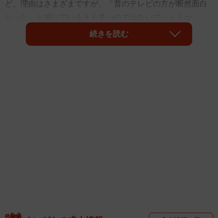
ど、理由はさまざまですが、「昔のテレビの方が断然面白
かった」と感じている人も多いのではないでしょうか。
続きを読む
東京都在住の主婦Eさん（40代）もそのひとり。ある日、
夫婦の何気ない会話をきっかけに、懐かしのバラエティ番
組を見返すことに。しかしその時間は、単なる“懐かしさ”で
は終わらない、思いがけない気づきのきっかけになったと
いいます。