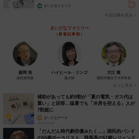
「昔の笑いを懐かしみつつ、今の番組の工夫を見つける」
む」
まいどなトピック
―その両方を受け止める視点こそ、これからのテレビとの
６位以降を見る
付き合い方なのかもしれませんね。
まいどなファミリー
◇ ◇
（新着記事順）
◆はいどろ漫画 日常の事件や、身近なスカッと話をお届
け！【はいどろ漫画】のInstagramで連載漫画を描いてま
す。
森岡 浩
ハイヒール・リンゴ
大江 篤
Instagramはこちら→
姓氏研究家
漫才師
園田学園女子大学学長
https://www.instagram.com/haidoromanga
もっと見る
補助があっても約9割が「夏の電気・ガス代は
◇ ◇
重い」と回答…猛暑でも「冷房を控える」人が
7割超に
まいどなデータ
2026.08.08
「だんだん時代劇俳優みたく…」国民的バンド
の55歳ボーカリスト 競馬界の57歳レジェンド