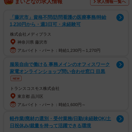
まいどなの求人情報
求人情報一覧へ
「藤沢市」資格不問/訪問看護の医療事務/時給
最初は笑えた、けれど…
1,230円から・週3日可・未経験可
「きっかけは、夫の何気ない一言でした。『今のテレビは
株式会社メディプラス
攻めてない。昔の方が断然面白かったよね』って話題にな
神奈川県 藤沢市
ったので、そういえば昔はお腹を抱えて笑ってたなーって
アルバイト・パート：時給1,230円～1,270円
思い出したんです」
服装自由で働ける 事務メインのオフィスワーク
家電オンラインショップ問い合わせ窓口 目黒
昔の番組は派手でキラキラしていた、と懐かしむ夫の言葉
NEW
にうなずき、Eさんも「そうだね」と答えました。そして2
トランスコスモス株式会社
人は、昔のバラエティ番組をレンタルして観ることにしま
東京都 品川区
した。
アルバイト・パート：時給1,600円～
画面の中には、全盛期のテレビの姿が。大掛かりなセッ
軽作業/廃材の選別・受付業務/日勤/未経験OK/土
ト、爆発や炎上を伴うコント、出演者が体を張って挑む無
日祝休み/裁量を持って活躍できる環境
茶な企画。視聴者をあっと言わせる演出が次々と繰り広げ