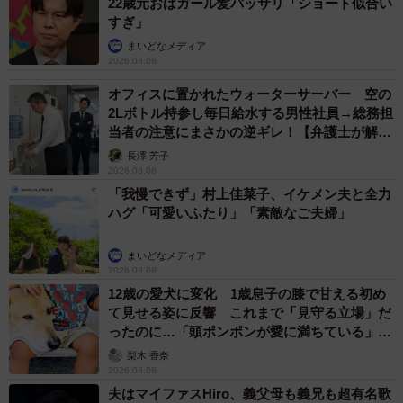
22歳元おはガール髪バッサリ「ショート似合い
すぎ」
まいどなメディア
2026.08.08
オフィスに置かれたウォーターサーバー 空の
2Lボトル持参し毎日給水する男性社員→総務担
当者の注意にまさかの逆ギレ！【弁護士が解
説】
長澤 芳子
2026.08.08
「我慢できず」村上佳菜子、イケメン夫と全力
ハグ「可愛いふたり」「素敵なご夫婦」
まいどなメディア
2026.08.08
12歳の愛犬に変化 1歳息子の膝で甘える初め
て見せる姿に反響 これまで「見守る立場」だ
ったのに…「頭ポンポンが愛に満ちている」
「尊…」
梨木 香奈
2026.08.08
夫はマイファスHiro、義父母も義兄も超有名歌