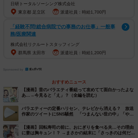
日研トータルソーシング株式会社
られています。
東京都 足立区
派遣社員：時給1,700円
最初の数分は「やっぱり面白いね！」と盛り上がった2人。
「経験不問!総合病院での事務のお仕事」一般事
だが、笑い声は次第に減っていき…。
務/医療関連
株式会社リクルートスタッフィング
群馬県 太田市
派遣社員：時給1,200円
Sponsored by
おすすめニュース
【漫画】昔のバラエティ番組って攻めてて面白かったよな
あ…→今見ると「え」？（全編を読む）
バラエティーの定番ハリセン、テレビから消える？ 放送
作家のツイートにSNS騒然 「つまんない世の中」「やり
すぎ」
【漫画】回転寿司の前に、おにぎりを食べる夫…その理由
2/6
に妻は胸キュン！？ →まさかの結末に「さっきのは何だっ