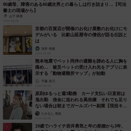
90歳母、障害のある60歳次男との暮らしは行き詰まり…【司法
書士の現場から】
山下 静香
2026.08.08
京都の百貨店が開催のお化け屋敷のお化けにモ
デルがいる 比叡山延暦寺の僧侶が語る伝説と
は
浅井 佳穂
2026.08.08
熊本地震でペット同伴の避難を諦める人に胸を
痛め… 被災ペットの受け入れ先をアプリに表
示する「動物避難所マップ」が始動
平藤 清刀
2026.08.08
原則ゆるっと週3勤務 カード支払い日直前は
鬼出勤 借金に追われる風俗嬢 それでも足り
ない場合は朝までガールズバー副業【現役キャ
ストに取材】
たかなし 亜妖
2026.08.08
19歳でハライチ岩井勇気と年の差婚から3年、