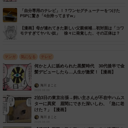
たの？」
「え…？」「こんなこと言ってたっけ…？」
「自分専用のテレビ」！？ワンセグチューナーをつけた
PSPに驚き「4台持ってますw」
「これ、今だったら絶対放送できないよね」
【漫画】母が連れてきた新しい父親候補…初対面は「コワ
無理やりのからかいや、危険すぎる挑戦。Eさんはいつしか
モテすぎてヤバい奴」 徐々に発覚した、その正体は？
眉をひそめている自分に気がつきました。
「昔のバラエティには確かに輝きがありました。でも、い
マンガ
気になる
テレビ
ろいろなことが気になってしまって、もう素直に笑えない
何かと人に舐められた黒髪時代 30代後半で金
自分がいて。時代の流れとともに、自分の中で感覚の変化
髪デビューしたら…人生が激変！【漫画】
が起きているのを感じました」
海川 まこと
2026.08.08
今は、出演者の安全や視聴者の多様性に配慮して番組が作
2泊3日の東京出張→飼い主さんが不在中ハムス
られています。それを「つまらなくなった」と切り捨てる
ターに異変 眉間にできた深いしわ、「急に老
のは簡単ですが、ほんの小さな引っ掛かりのせいで、昔の
けた？」【漫画】
テレビ番組を手放しで楽しめなくなっているのも事実。変
海川 まこと
2026.08.08
わったのはテレビだけではなく、私たち自身の価値観なの