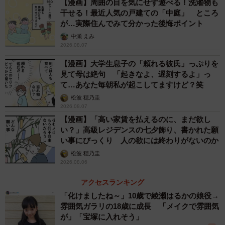
【漫画】周囲の目を気にせず遊べる！洗濯物も
かもしれません。
干せる！最近人気の戸建ての「中庭」 ところ
が…実際住んでみて分かった後悔ポイント
本当に今のテレビはつまらないのか？
中瀬 えみ
2026.08.07
「昔のテレビの方が面白かった」という意見もあります
【漫画】大学生息子の「頼れる彼氏」っぷりを
が、その一方で、前向きな声も多く見受けられました。
見て母は絶句 「起きなよ、遅刻するよ」っ
て…あなた毎朝私が起こしてますけど？笑
◆「人を下げる笑いが苦手。今は人を傷つけずに笑いをと
松波 穂乃圭
るスタイルの芸人さんも増え、比較的安心して観られま
2026.08.07
【漫画】「高い家賃を払えるのに、まだ欲し
す。これが本来あるべき姿なんだと思います」（40代・女
い？」高級レジデンスの七夕飾り、書かれた願
性）
い事にびっくり 人の欲には終わりがないのか
松波 穂乃圭
◆「コンプライアンスが厳しくなったぶん、企画力で勝負
2026.08.06
している印象です。知識・教養系バラエティが増えて、勉
アクセスランキング
強にもなりますよね」（30代・女性）
「化けましたね～」10歳で綾瀬はるかの娘役→
雰囲気ガラリの18歳に成長 「メイクで雰囲気
◆「YouTubeに慣れているので、テンポが速い今のバラエ
が」「宝塚に入れそう」