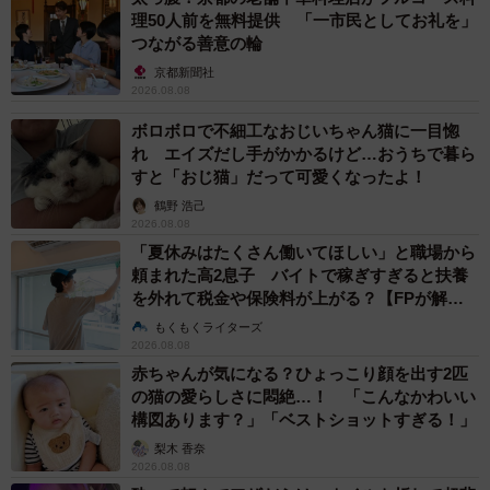
理50人前を無料提供 「一市民としてお礼を」
つながる善意の輪
京都新聞社
2026.08.08
ボロボロで不細工なおじいちゃん猫に一目惚
れ エイズだし手がかかるけど…おうちで暮ら
すと「おじ猫」だって可愛くなったよ！
鶴野 浩己
2026.08.08
「夏休みはたくさん働いてほしい」と職場から
頼まれた高2息子 バイトで稼ぎすぎると扶養
を外れて税金や保険料が上がる？【FPが解
説】
もくもくライターズ
2026.08.08
赤ちゃんが気になる？ひょっこり顔を出す2匹
の猫の愛らしさに悶絶…！ 「こんなかわいい
構図あります？」「ベストショットすぎる！」
梨木 香奈
2026.08.08