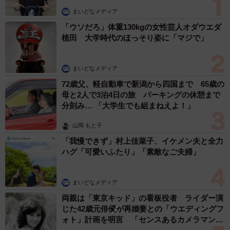
ティの方がむしろ見やすいです」（20代・女性）
まいどなメディア
「ウソだろ」体重130kgの女性芸人オダウエダ
◆「アニメなんかはむしろ、昔より攻めている気がする。
植田 大学時代のほっそり姿に「マジで」
大人向けの深いテーマの作品も多く、クオリティも上がっ
ている。見応えがあります」（50代・男性）
まいどなメディア
72歳父、軽自動車で新潟から四国まで 65歳の
テレビは時代と一緒に進む
母と2人で3泊4日の旅 パーキングの休憩まで
懐かしい番組を観て胸を熱くした一方で、笑えなかった自
分刻み… 「大学生でも組まねえよ！」
分にも気づいたEさん。その体験は、過去を否定するもので
山岡 もと子
はなく「時代も自分も変わってきた」という実感につなが
「我慢できず」村上佳菜子、イケメン夫と全力
りました。
ハグ「可愛いふたり」「素敵なご夫婦」
過去の作品を振り返ると、テレビ番組は単なる娯楽ではな
まいどなメディア
く「時代の空気」を映しています。笑いの形は変わるけれ
両親は「東京キッド」の看板役者 ライダー演
ど、やはり時代と一緒に歩んでいるものでしょう。
じた42歳元俳優が再婚妻との「ウエディングフ
ォト」計画を明言 「センスあるカメラマン求