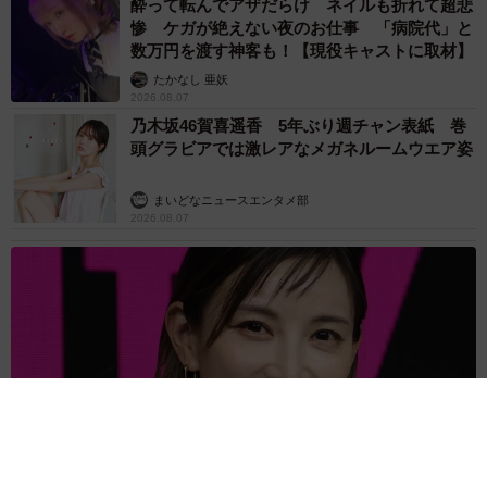
酔って転んでアザだらけ ネイルも折れて超悲
惨 ケガが絶えない夜のお仕事 「病院代」と
数万円を渡す神客も！【現役キャストに取材】
たかなし 亜妖
2026.08.07
乃木坂46賀喜遥香 5年ぶり週チャン表紙 巻
頭グラビアでは激レアなメガネルームウエア姿
まいどなニュースエンタメ部
2026.08.07