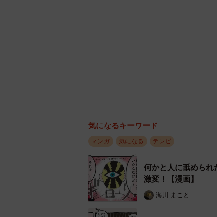
気になるキーワード
マンガ
気になる
テレビ
何かと人に舐められ
激変！【漫画】
海川 まこと