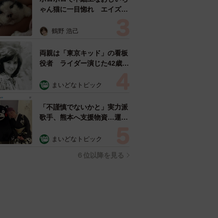
ゃん猫に一目惚れ エイズだ
し手がかかるけど…おうちで
暮らすと「おじ猫」だって可
鶴野 浩己
愛くなったよ！
両親は「東京キッド」の看板
役者 ライダー演じた42歳元
俳優が再婚妻との「ウエディ
ングフォト」計画を明言
まいどなトピック
「センスあるカメラマン求
む」
「不謹慎でないかと」実力派
歌手、熊本へ支援物資…運搬
トラックの車体デザインにた
めらい 「痛いほど伝わる」
まいどなトピック
「行動され立派」
６位以降を見る