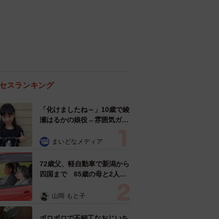
セスランキング
「化けましたね～」10歳で綾
瀬はるかの娘役→雰囲気ガラ
リの18歳に成長 「メイクで
雰囲気が」「宝塚に入れそ
まいどなメディア
う」
72歳父、軽自動車で新潟から
四国まで 65歳の母と2人で
3泊4日の旅 パーキングの休
憩まで分刻み… 「大学生で
山岡 もと子
も組まねえよ！」
ボロボロで不細工なおじいち