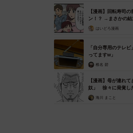
【漫画】回転寿司の
ン！？ →まさかの
はいどろ漫画
「自分専用のテレビ
ってますw」
椎名 碧
【漫画】母が連れて
奴」 徐々に発覚し
海川 まこと