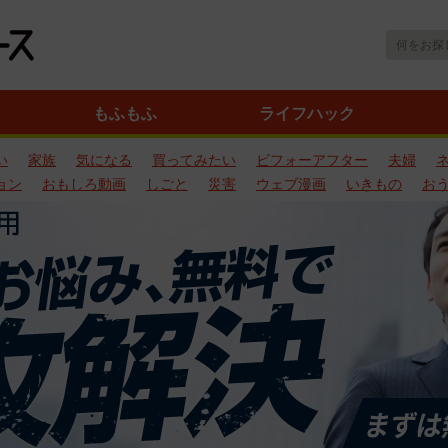
もふもふ
ライフハック
い
家族
気になる
買ってみたい
ビフォーアフター
夫婦
ョン
おもしろ動画
しごと
災害
ウェブ漫画
いきもの
お