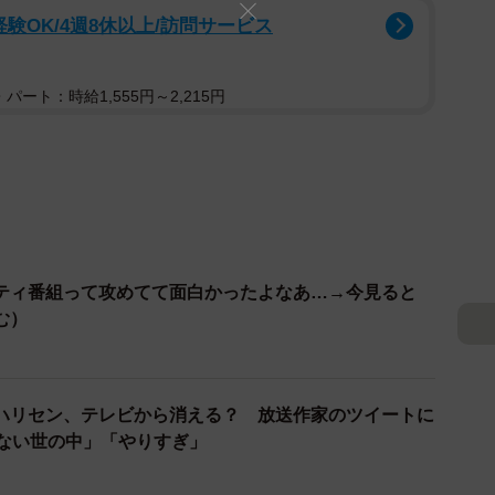
験OK/4週8休以上/訪問サービス
パート：時給1,555円～2,215円
ティ番組って攻めてて面白かったよなあ…→今見ると
む）
ハリセン、テレビから消える？ 放送作家のツイートに
んない世の中」「やりすぎ」