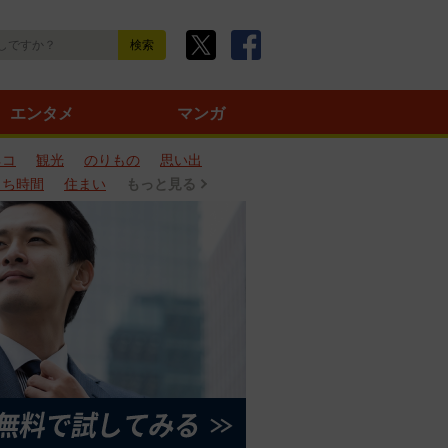
エンタメ
マンガ
ネコ
観光
のりもの
思い出
うち時間
住まい
もっと見る