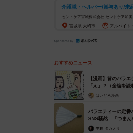
介護職・ヘルパー/賞与あり/未経
セントケア宮城株式会社 セントケア加美
宮城県 大崎市
アルバイト・
Sponsored by
おすすめニュース
【漫画】昔のバラエ
「え」？（全編を読
はいどろ漫画
バラエティーの定番
SNS騒然 「つま
中将 タカノリ