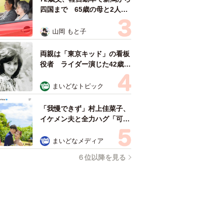
四国まで 65歳の母と2人で
3泊4日の旅 パーキングの休
憩まで分刻み… 「大学生で
山岡 もと子
も組まねえよ！」
両親は「東京キッド」の看板
役者 ライダー演じた42歳元
俳優が再婚妻との「ウエディ
ングフォト」計画を明言
まいどなトピック
「センスあるカメラマン求
む」
「我慢できず」村上佳菜子、
イケメン夫と全力ハグ「可愛
いふたり」「素敵なご夫婦」
まいどなメディア
６位以降を見る