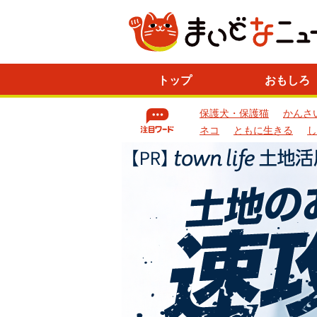
ニ
トップ
おもしろ
ュ
ー
保護犬・保護猫
かんさ
ス
一
ネコ
ともに生きる
し
覧