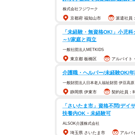
株式会社フジワーク
京都府 福知山市
派遣社員：
「未経験・無資格OK!」小児科ク
～!/家庭と両立
一般社団法人METKIDS
東京都 板橋区
アルバイト・
介護職・ヘルパー/未経験OK/年
一般財団法人日本老人福祉財団 伊豆高原
静岡県 伊東市
契約社員：時給
「さいたま市」資格不問/デイサ
扶養内OK・未経験可
ALSOK介護株式会社
埼玉県 さいたま市
アルバイ