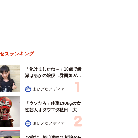
セスランキング
「化けましたね～」10歳で綾
瀬はるかの娘役→雰囲気ガラ
リの18歳に成長 「メイクで
雰囲気が」「宝塚に入れそ
まいどなメディア
う」
「ウソだろ」体重130kgの女
性芸人オダウエダ植田 大学
時代のほっそり姿に「マジ
で」
まいどなメディア
72歳父、軽自動車で新潟から