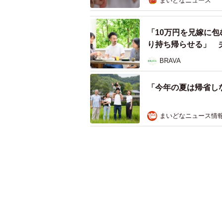
まいどなニュース
「10万円を兄嫁に
り持ち帰らせる」 
BRAVA
「今年の夏は帰省し
まいどなニュース情