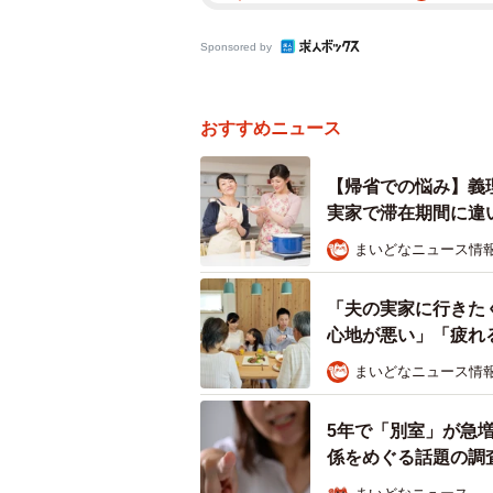
Sponsored by
おすすめニュース
【帰省での悩み】義
実家で滞在期間に違
まいどなニュース情
「夫の実家に行きた
心地が悪い」「疲れ
まいどなニュース情
5年で「別室」が急増
係をめぐる話題の調