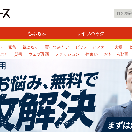
もふもふ
ライフハック
い
家族
気になる
買ってみたい
ビフォーアフター
夫婦
ごと
災害
ウェブ漫画
ファッション
住まい
おもしろ動画