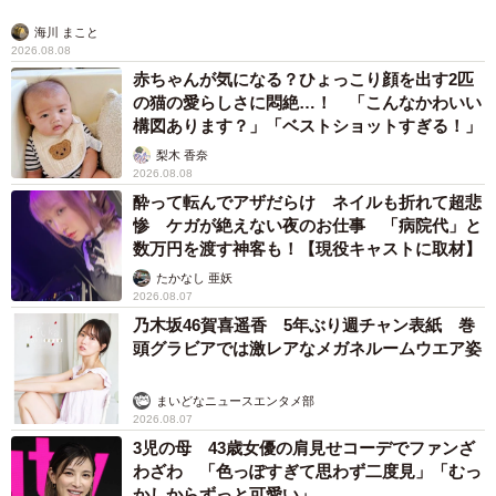
海川 まこと
2026.08.08
赤ちゃんが気になる？ひょっこり顔を出す2匹
の猫の愛らしさに悶絶…！ 「こんなかわいい
構図あります？」「ベストショットすぎる！」
梨木 香奈
2026.08.08
酔って転んでアザだらけ ネイルも折れて超悲
惨 ケガが絶えない夜のお仕事 「病院代」と
数万円を渡す神客も！【現役キャストに取材】
たかなし 亜妖
2026.08.07
乃木坂46賀喜遥香 5年ぶり週チャン表紙 巻
頭グラビアでは激レアなメガネルームウエア姿
まいどなニュースエンタメ部
2026.08.07
3児の母 43歳女優の肩見せコーデでファンざ
わざわ 「色っぽすぎて思わず二度見」「むっ
かしからずっと可愛い」