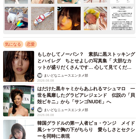
気になる
恋愛
もしかしてノーパン？ 素肌に黒ストッキング
とハイレグ ちとせよしの写真集「 大胆なカ
ットが盛りだくさんです… 心して見てくださ
い」
まいどなニュースエンタメ部
2026.08.08
はだけた黒キャミからあふれるマシュマロ 一
世を風靡したグラビアレジェンド 伝説の「貝
殻ビキニ」から「サンゴNUDE」へ
まいどなニュースエンタメ部
2026.08.08
韓国グラドルの第一人者ピョ・ウンジ メイド
風シャツで胸の下がちらり 愛らしさとセクシ
ーを同時に表現