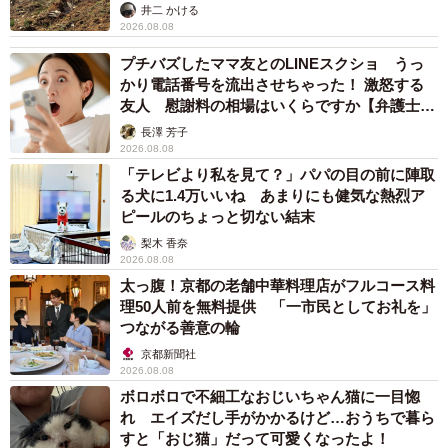
るか
井二 かける
2026.08.08
プチバズしたママ友とのLINEスクショ うっ
かり電話番号を流出させちゃった！ 激怒する
友人 慰謝料の相場はいくらですか【弁護士が
解説】
長澤 芳子
2026.08.08
「テレビより私を見て？」パパの目の前に陣取
る犬に1.4万いいね あまりにも健気な熱烈ア
ピールのちょっと切ない結末
梨木 香奈
2026.08.08
太っ腹！京都の老舗中華料理店がフルコース料
理50人前を無料提供 「一市民としてお礼を」
つながる善意の輪
京都新聞社
2026.08.08
ボロボロで不細工なおじいちゃん猫に一目惚
れ エイズだし手がかかるけど…おうちで暮ら
すと「おじ猫」だって可愛くなったよ！