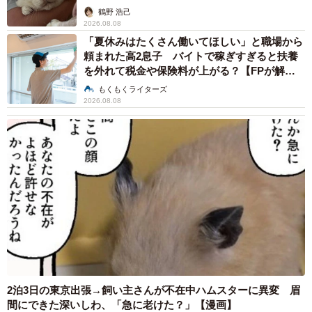
鶴野 浩己
2026.08.08
「夏休みはたくさん働いてほしい」と職場から
頼まれた高2息子 バイトで稼ぎすぎると扶養
を外れて税金や保険料が上がる？【FPが解
説】
もくもくライターズ
2026.08.08
2泊3日の東京出張→飼い主さんが不在中ハムスターに異変 眉
間にできた深いしわ、「急に老けた？」【漫画】