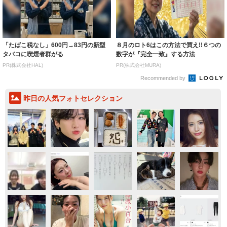
「たばこ税なし」600円→83円の新型
８月のロト6はこの方法で買え!!６つの
タバコに喫煙者群がる
数字が『完全一致』する方法
PR(株式会社HAL)
PR(株式会社MURA)
Recommended by
昨日の人気フォトセレクション