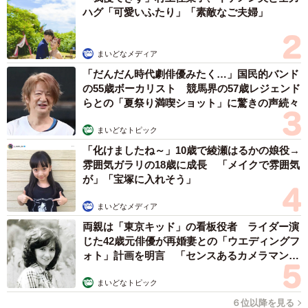
ハグ「可愛いふたり」「素敵なご夫婦」
まいどなメディア
「だんだん時代劇俳優みたく…」国民的バンド
の55歳ボーカリスト 競馬界の57歳レジェンド
らとの「夏祭り満喫ショット」に驚きの声続々
まいどなトピック
「化けましたね～」10歳で綾瀬はるかの娘役→
雰囲気ガラリの18歳に成長 「メイクで雰囲気
が」「宝塚に入れそう」
まいどなメディア
両親は「東京キッド」の看板役者 ライダー演
じた42歳元俳優が再婚妻との「ウエディングフ
ォト」計画を明言 「センスあるカメラマン求
む」
まいどなトピック
６位以降を見る