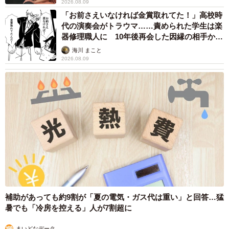
2026.08.09
「お前さえいなければ金賞取れてた！」高校時
代の演奏会がトラウマ……責められた学生は楽
器修理職人に 10年後再会した因縁の相手から
思わぬ申し出【漫画】
海川 まこと
2026.08.09
補助があっても約9割が「夏の電気・ガス代は重い」と回答…猛
暑でも「冷房を控える」人が7割超に
まいどなデータ