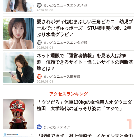
まいどなニュースエンタメ部
2026.08.08
愛されボディ包むまぶしい三角ビキニ 幼児プ
ールでむぎゅっポーズ STU48甲斐心愛、2年
ぶり水着グラビア
まいどなニュースエンタメ部
2026.08.08
ネット通販で「運営者情報」を見る人は約8
割 信頼できるサイト・怪しいサイトの判断基
準とは？
まいどなニュース情報部
2026.08.08
アクセスランキング
「ウソだろ」体重130kgの女性芸人オダウエダ
植田 大学時代のほっそり姿に「マジで」
まいどなメディア
「我慢できず」村上佳菜子、イケメン夫と全力