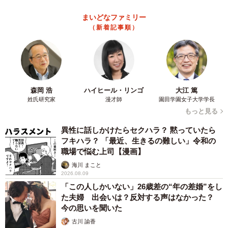
まいどなファミリー
（新着記事順）
森岡 浩
ハイヒール・リンゴ
大江 篤
姓氏研究家
漫才師
園田学園女子大学学長
もっと見る
異性に話しかけたらセクハラ？ 黙っていたら
フキハラ？ 「最近、生きるの難しい」令和の
職場で悩む上司【漫画】
海川 まこと
2026.08.09
「この人しかいない」26歳差の“年の差婚”をし
た夫婦 出会いは？反対する声はなかった？
今の思いを聞いた
古川 諭香