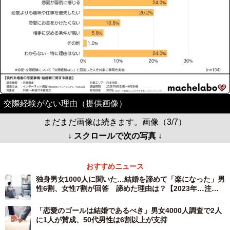
交際経験がない理由（提供画像）
まだまだ画像は続きます。画像（3/7）
↓ スクロールで次の写真 ↓
おすすめニュース
独身男女1000人に聞いた…結婚を諦めて「楽になった」男
性6割、女性7割が回答 諦めた理由は？【2023年…注目
の調査から振り返る“結婚感”】
「恋愛のゴールは結婚であるべき」男女4000人調査で2人
に1人が賛成、50代男性は6割以上が支持