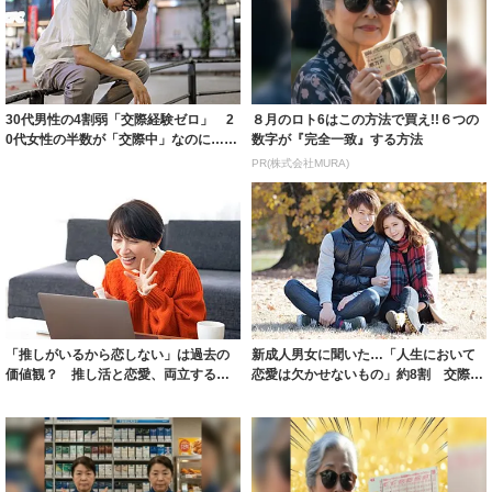
30代男性の4割弱「交際経験ゼロ」 2
８月のロト6はこの方法で買え!!６つの
0代女性の半数が「交際中」なのに…
数字が『完全一致』する方法
恋愛の...
PR(株式会社MURA)
「推しがいるから恋しない」は過去の
新成人男女に聞いた…「人生において
価値観？ 推し活と恋愛、両立するポ
恋愛は欠かせないもの」約8割 交際相
イントとは
手に求める...