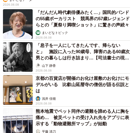
2026.08.08
「だんだん時代劇俳優みたく…」国民的バンド
の55歳ボーカリスト 競馬界の57歳レジェンド
らとの「夏祭り満喫ショット」に驚きの声続々
まいどなトピック
2026.08.08
「息子を一人にしてきたんです、帰らない
と」 施設に入った90歳母、障害のある60歳次
男との暮らしは行き詰まり…【司法書士の現場
から】
山下 静香
2026.08.08
京都の百貨店が開催のお化け屋敷のお化けにモ
デルがいる 比叡山延暦寺の僧侶が語る伝説と
は
浅井 佳穂
2026.08.08
熊本地震でペット同伴の避難を諦める人に胸を
痛め… 被災ペットの受け入れ先をアプリに表
示する「動物避難所マップ」が始動
平藤 清刀