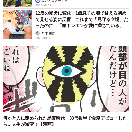
まいどなメディア
2026.08.08
12歳の愛犬に変化 1歳息子の膝で甘える初め
て見せる姿に反響 これまで「見守る立場」だ
ったのに…「頭ポンポンが愛に満ちている」
「尊…」
梨木 香奈
2026.08.08
何かと人に舐められた黒髪時代 30代後半で金髪デビューした
ら…人生が激変！【漫画】