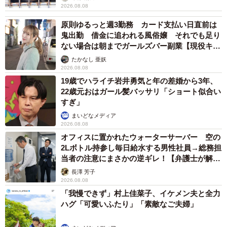
2026.08.08
原則ゆるっと週3勤務 カード支払い日直前は
鬼出勤 借金に追われる風俗嬢 それでも足り
ない場合は朝までガールズバー副業【現役キャ
ストに取材】
たかなし 亜妖
2026.08.08
19歳でハライチ岩井勇気と年の差婚から3年、
22歳元おはガール髪バッサリ「ショート似合い
すぎ」
まいどなメディア
2026.08.08
オフィスに置かれたウォーターサーバー 空の
2Lボトル持参し毎日給水する男性社員→総務担
当者の注意にまさかの逆ギレ！【弁護士が解
説】
長澤 芳子
2026.08.08
「我慢できず」村上佳菜子、イケメン夫と全力
ハグ「可愛いふたり」「素敵なご夫婦」