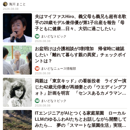
海川 まこと
2026.08.08
夫はマイファスHiro、義父母も義兄も超有名歌
手の28歳モデル兼俳優が第1子出産を報告「母
子ともに健康…日々、大切に過ごしたい」
まいどなトピック
2026.08.08
お盆明けは介護相談が3割増加 帰省時に確認
したい「離れて暮らす親の異変」チェックポイ
ントは？
まいどなニュース情報部
2026.08.08
両親は「東京キッド」の看板役者 ライダー演
じた42歳元俳優が再婚妻との「ウエディングフ
ォト」計画を明言 「センスあるカメラマン求
む」
まいどなトピック
2026.08.08
ITエンジニアがAIとつくる家庭菜園 ローカル
LLMのゆるふわAIたちとお話しながら開墾して
みたら… 夢の「スマートな菜園生活」実現な