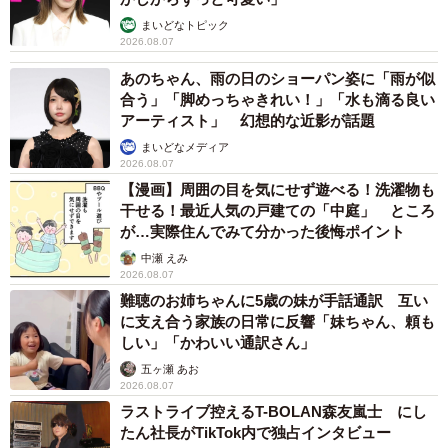
まいどなトピック
2026.08.07
あのちゃん、雨の日のショーパン姿に「雨が似
合う」「脚めっちゃきれい！」「水も滴る良い
アーティスト」 幻想的な近影が話題
まいどなメディア
2026.08.07
【漫画】周囲の目を気にせず遊べる！洗濯物も
干せる！最近人気の戸建ての「中庭」 ところ
が…実際住んでみて分かった後悔ポイント
中瀬 えみ
2026.08.07
難聴のお姉ちゃんに5歳の妹が手話通訳 互い
に支え合う家族の日常に反響「妹ちゃん、頼も
しい」「かわいい通訳さん」
五ヶ瀬 あお
2026.08.07
ラストライブ控えるT-BOLAN森友嵐士 にし
たん社長がTikTok内で独占インタビュー