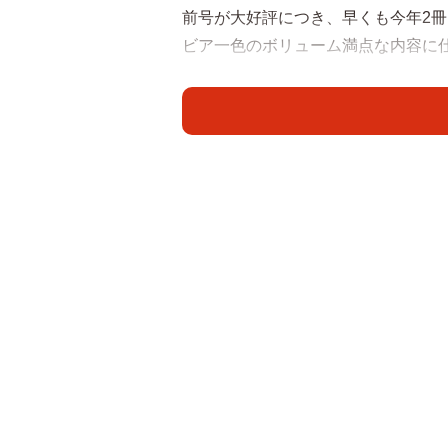
前号が大好評につき、早くも今年2冊
ビア一色のボリューム満点な内容に
表紙を飾った上西さんは2025年春に
ったばかり。巻頭グラビアでは、都
し、れーちゃんならではの美しく清
人な色香が漂うシーンもプラス。時
たって切り取っています。
【上西怜さんプロフィル】
じょうにしれい 2001年5月28日生
後はグラビアアイドル・ファッショ
ムは「れーちゃん」で、持ち前の美
ンから親しまれている。実姉も元NM
Instagram（@jonishi_rei）