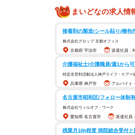
まいどなの求人情
接着剤の製造/シール貼り/梱包
株式会社グロップ 京都オフィス
京都府 宇治市
派遣社員：時給
介護福祉士/介護職員/週1から
特定非営利活動法人神戸ライフ・ケアー
兵庫県 神戸市
アルバイト・
名古屋市昭和区/フォロー体制有
株式会社ウィルオブ・ワーク
愛知県 名古屋市
派遣社員：
残業月10h程度 病院総合受付