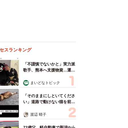
セスランキング
「不謹慎でないかと」実力派
歌手、熊本へ支援物資…運搬
トラックの車体デザインにた
めらい 「痛いほど伝わる」
まいどなトピック
「行動され立派」
「そのままにしといてくださ
い」道路で動けない猫を前に
返された一言… 懸命に生き
ようとした4日間 「命の重
渡辺 晴子
さはみんな同じ」保護団体代
表の訴え
72歳父、軽自動車で新潟から