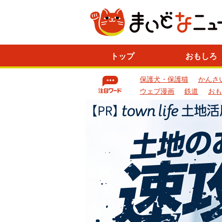
ニ
トップ
おもしろ
ュ
ー
保護犬・保護猫
かんさ
ス
一
ウェブ漫画
鉄道
おも
覧