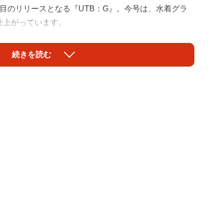
目のリリースとなる『UTB：G』。今号は、水着グラ
仕上がっています。
約9年間在籍したNMB48を卒業し、新たなスタートを切
続きを読む
会の喧騒から逃れたようなシンプルなヴィラを舞台に
楚感のあるシチュエーションはもちろん、ちょっぴり大
間がゆったり流れる、清涼感抜群の彼女。20ページにわ
まれ 元NMB48第5期生として人気を博し、NMB48卒業
ンモデルとしてマルチに幅広く活躍中。公式ニックネー
貌やスタイルのみならず明るく活発な性格で多くのファ
B48チームNの上西恵。最新情報は、公式