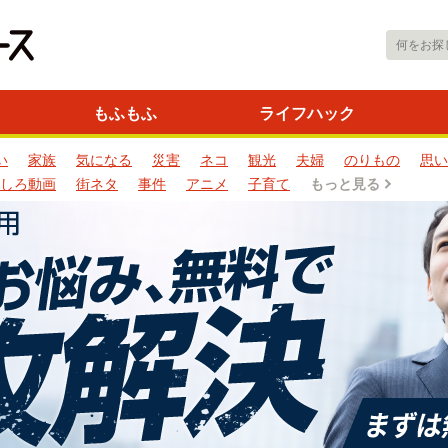
もふもふ
ライフハック
い
家族
気になる
災害
ネコ
観光
夫婦
のりもの
思い
しろ動画
街ネタ
事件
アニメ
子育て
もっと見る