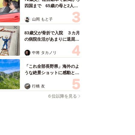
四国まで 65歳の母と2人で
3泊4日の旅 パーキングの休
憩まで分刻み… 「大学生で
山岡 もと子
も組まねえよ！」
83歳父が骨折で入院 ３カ月
の病院生活があまりに退屈で
「画用紙と色鉛筆持ってこ
い！」→スケッチブックを見
中将 タカノリ
た家族が仰天「これ、売れま
すよ…」
「これ全部長野県」海外のよ
うな絶景ショットに感動と反
響「離れてからいいところだ
ったんだって気づいた」
行橋 友
６位以降を見る