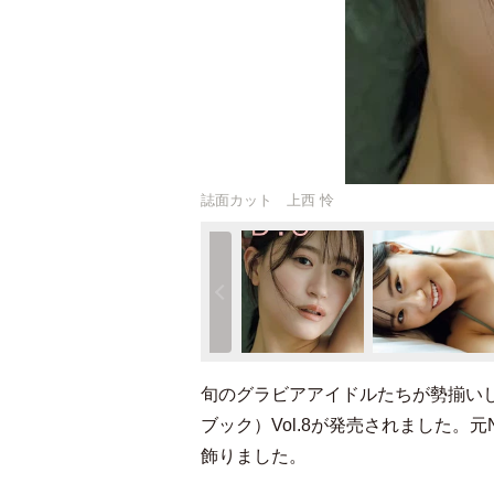
誌面カット 上西 怜
旬のグラビアアイドルたちが勢揃いし
ブック）Vol.8が発売されました。
飾りました。