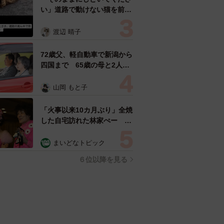
い」道路で動けない猫を前に
返された一言… 懸命に生き
ようとした4日間 「命の重
渡辺 晴子
さはみんな同じ」保護団体代
表の訴え
72歳父、軽自動車で新潟から
四国まで 65歳の母と2人で
3泊4日の旅 パーキングの休
憩まで分刻み… 「大学生で
山岡 もと子
も組まねえよ！」
「火事以来10カ月ぶり」全焼
した自宅訪れた林家ぺー 内
装も壁も取り払われスケルト
ン状態の部屋に呆然
まいどなトピック
６位以降を見る