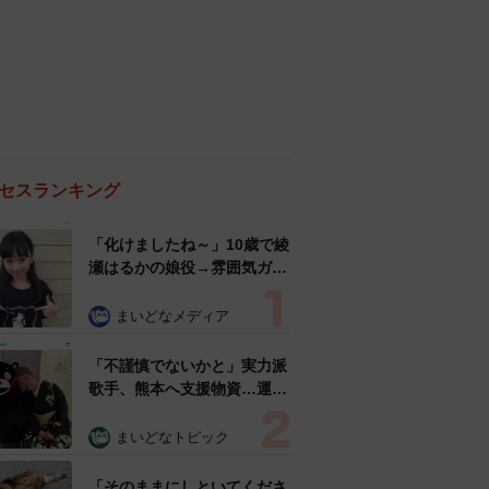
セスランキング
「化けましたね～」10歳で綾
瀬はるかの娘役→雰囲気ガラ
リの18歳に成長 「メイクで
雰囲気が」「宝塚に入れそ
まいどなメディア
う」
「不謹慎でないかと」実力派
歌手、熊本へ支援物資…運搬
トラックの車体デザインにた
めらい 「痛いほど伝わる」
まいどなトピック
「行動され立派」
「そのままにしといてくださ