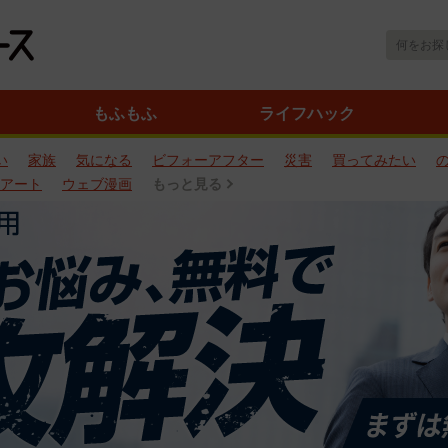
もふもふ
ライフハック
い
家族
気になる
ビフォーアフター
災害
買ってみたい
アート
ウェブ漫画
もっと見る