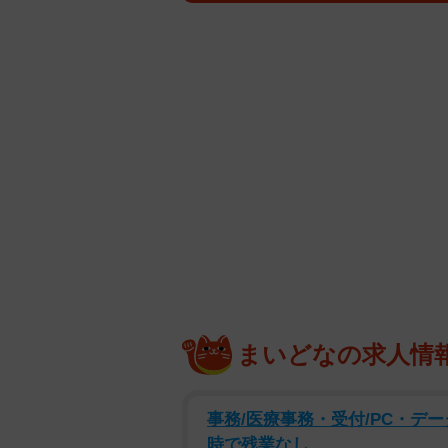
「MIKU TANAKA S/S」はエ
的で情熱的な彼女が鮮やかな風景に映
TANAKA A/W」は情緒的で落ち
や、引き込まれるような視線が印象的
TANAKA ALL SEASON BE
そして最高の表情を余すところなく
【田中美久さんプロフィール】
たなか・みく 2001年9月12日
2013年、11歳でHKT48の3期
ビア活動では雑誌の表紙を席巻し、「
年には日本テレビ系ドラマ「最高の教
演。 公式Instagram：@mikumon
まいどなの求人情
ァンクラブ：miclub
事務/医療事務・受付/PC・データ
時で残業なし