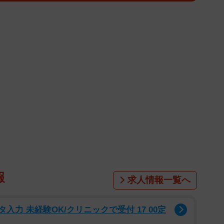
キゾチックで魅力的なカットが満載。太陽を浴びながら、解放
え、パワフルな魅力を発揮しています。「MIKU
着いた大人の魅力が漂うカットが印象的。少し物憂げな表情
で、成熟した女性の魅力が漂います。「MIKU
ST」はすべての魅力を詰め込んだ集大成的作品。彼女の素顔、
収めた究極の一冊です。
生まれ、熊本市出身 グラビアアイドル、女優、モデル
生として加入し、約10年間グループのエースとして活躍。グラ
Z世代のグラビアクイーン」と称されるように。2023
師 1年後、私は生徒に■された」にレギュラー出
mon_48 公式X：@miku_monmon3939 オフィシャルフ
報
求人情報一覧へ
入力 未経験OK/クリニックで受付 17 00定