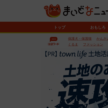
ニ
トップ
おもしろ
ュ
ー
保護犬・保護猫
かんさ
ス
一
くるま
ファッション
覧