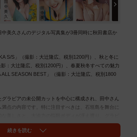
田中美久さんのデジタル写真集が3冊同時に秋田書店か
AKA S/S」（撮影：大辻隆広、税別1200円）、秋と冬に
W」（撮影：大辻隆広、税別1200円）、春夏秋冬すべての魅力
 ALL SEASON BEST」（撮影：大辻隆広、税別1800
たグラビアの未公開カットを中心に構成され、田中さん
ム満点の内容です。特に注目すべきは、石垣島を舞台に
的な美しさと、大迫力の悩殺ボディが冴え渡り、グラビ
ています。
続きを読む