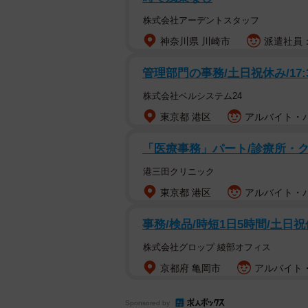
株式会社アーデントスタッフ
神奈川県 川崎市
派遣社員：
管理部門の事務/土日祝休み/17:
株式会社ベルシステム24
東京都 港区
アルバイト・パー
「医療事務」パート/診療所・
港三田クリニック
東京都 港区
アルバイト・パー
事務/検品/時短1日5時間/土日
株式会社グロップ 綾部オフィス
京都府 亀岡市
アルバイト・
Sponsored by