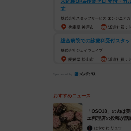
未経験OK&残業ゼロ 受付・カ
地区に新設した作業場は、費用負担
す
たが、やってみると大変だった」と
株式会社スタッフサービス エンジニアガ
兵庫県 神戸市
派遣社員：時
取引先を通じて泉さんと出会ったnul
ん（42）は、「思いに共感して自
総合病院での診療科受付スタッ
があると見通し、同社の新規事業と
株式会社ジェイウェイブ
「Rawto（ロウトゥ）」を立ち上げ
愛媛県 松山市
派遣社員：時給
Sponsored by
おすすめニュース
「OSO18」の肉は
エ料理店の投稿が話
はやかわ リュウ