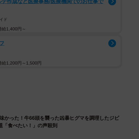
ルテ作成など医療事務/医療機関でのお仕事で
を考え自分たちで建てた。泉さんは「軽い気持ちで始め
話す。
イド
給1,400円～
lkyoto（ナルキョウト、京都市中京区）代表江口紀文さ
分も一緒にやりたいと思った」。ビジネスとしても可能性
フ
してシカ肉のドッグフードを展開するブランド
た。
1,200円～1,500円
美味かった！牛66頭を襲った凶暴ヒグマを調理したジビ
題「食べたい！」の声殺到