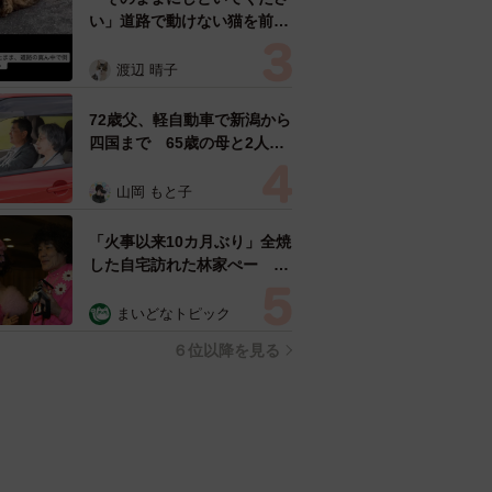
い」道路で動けない猫を前に
返された一言… 懸命に生き
ようとした4日間 「命の重
渡辺 晴子
さはみんな同じ」保護団体代
表の訴え
72歳父、軽自動車で新潟から
四国まで 65歳の母と2人で
3泊4日の旅 パーキングの休
憩まで分刻み… 「大学生で
山岡 もと子
も組まねえよ！」
「火事以来10カ月ぶり」全焼
した自宅訪れた林家ぺー 内
装も壁も取り払われスケルト
ン状態の部屋に呆然
まいどなトピック
６位以降を見る