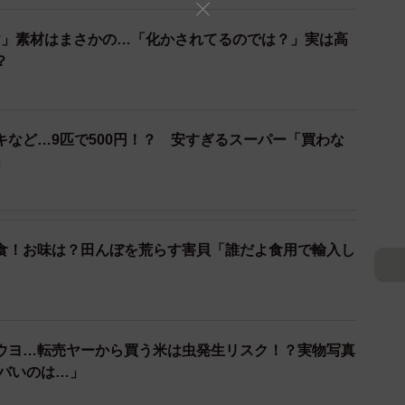
け」素材はまさかの…「化かされてるのでは？」実は高
？
キなど…9匹で500円！？ 安すぎるスーパー「買わな
2/2
」
犬用ジャーキー。スタイリッシュなデザインにもこだわったという
地域で捕獲されたシカの一部を泉さんが新鮮なうちにさ
食！お味は？田んぼを荒らす害貝「誰だよ食用で輸入し
キーに加工。利用者からは「鮮度が良く雑味がないから
という。販売やPRは江口さんらが担い、スタイリッシ
（HP）での発信にこだわっている。
ウヨ…転売ヤーから買う米は虫発生リスク！？実物写真
ぎ着けた。これから販路を確立して事業を軌道に乗せた
ヤバいのは…」