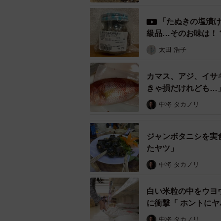
「たぬきの塩漬
級品…そのお味は！
太田 浩子
カマス、アジ、イサ
きゃ損だけれども…
泉さんと江口さんらが発売した舞鶴産鹿肉の
中将 タカノリ
4月に販売を開始してからは、加佐
ジャンボタニシを実
ばいてスライスし、乾燥機でジャー
たヤツ」
か、食いつきもすごく良い」と人気
中将 タカノリ
ュな包装のデザインやホームページ
白い米粒の中をウヨ
泉さんは「なんとか販売開始までこ
に衝撃「 ホントに
い」と意気込む。
中将 タカノリ