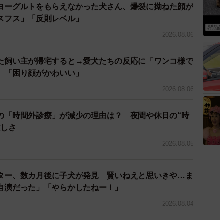
ヨーグルトをもらえなかった犬さん、爆裂に拗ねた顔が
スフス」「反則レベル」
2026.08.06
た飼い主が帰宅すると→愛犬たちの反応に「ワンコ様で
」「困り顔がかわいい」
2026.08.06
の「時間外診療」が減少の理由は？ 夜間や休日の“時
難しさ
2026.08.05
ター、数カ月後に子犬が発見 賢いねえと思いきや…ま
自演だった」「やらかしたねー！」
2026.08.04