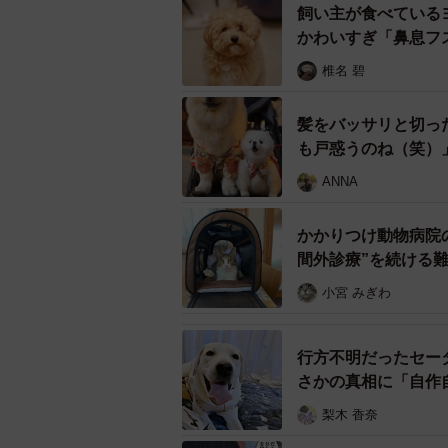
飼い主が食べている
かわいすぎ「鼻息フ
椎名 碧
髪をバッサリと切っ
も戸惑うのね（笑）
ANNA
かかりつけ動物病院
間外診療”を続ける
小宮 みぎわ
行方不明だったセー
さかの真相に「自作
梨木 香奈