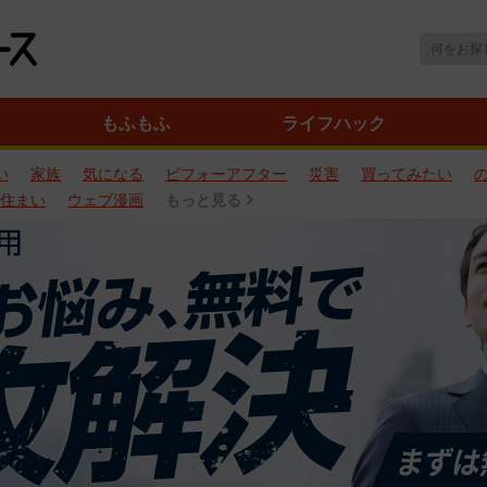
もふもふ
ライフハック
い
家族
気になる
ビフォーアフター
災害
買ってみたい
住まい
ウェブ漫画
もっと見る