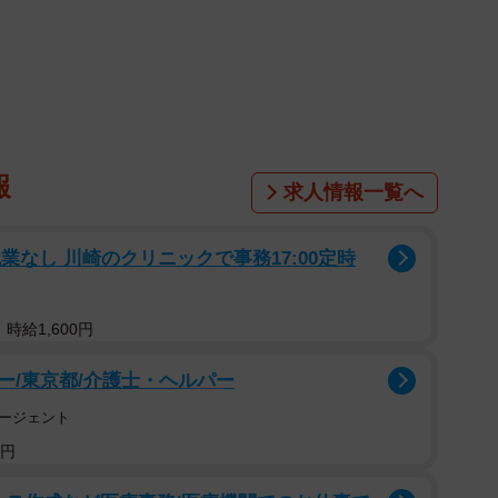
1/2
報
求人情報一覧へ
さばいたシカ肉をスライスする泉さん（舞鶴市河原）
が深刻だ。対策として市が市内の猟友会に依頼している
業なし 川崎のクリニックで事務17:00定時
で、4年前の2倍超に増えた。市によると、猟友会への報償
ているという。
時給1,600円
年前から有害鳥獣の捕獲に従事する泉政徒さん（54）
ー/東京都/介護士・ヘルパー
することを考えた。捕獲、焼却処理して命を奪い続ける
ージェント
にあった。
0円
生基準の厳しさなどからドッグフードに変更。同市河原