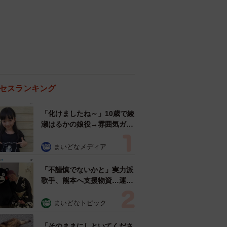
セスランキング
「化けましたね～」10歳で綾
瀬はるかの娘役→雰囲気ガラ
リの18歳に成長 「メイクで
雰囲気が」「宝塚に入れそ
まいどなメディア
う」
「不謹慎でないかと」実力派
歌手、熊本へ支援物資…運搬
トラックの車体デザインにた
めらい 「痛いほど伝わる」
まいどなトピック
「行動され立派」
「そのままにしといてくださ