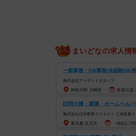
まいどなの求人情
犬用ジャーキーにするため、
舞鶴市ではシカによる農作物の被害
一般事務・OA事務/未経験OK残
シカの捕獲数は2023年が1777頭
株式会社アーデントスタッフ
や焼却処理の財政負担は大きくなっ
神奈川県 川崎市
派遣社員：
本業のドライアイス販売の傍ら約10
訪問介護・看護・ホームヘルパ
は、こうした状況を知りシカを活用
株式会社日本教育クリエイト 三幸医療エ
ことに疑問を持っていたことも背景
東京都 文京区
：時給1,70
当初は食用ジビエを検討したが、衛