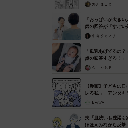
海川 まこと
「おっぱいが大きい
師の回答が「すごい
中将 タカノリ
様々な“おっぱいトラブル”に怯えるビーノさ
「母乳あげてるの？
点の回答すぎる！」
金井 かおる
【漫画】子どもの口
レる私→「アンタも
BRAVA
夫「皿洗いも洗濯も
ほほえみながら反撃