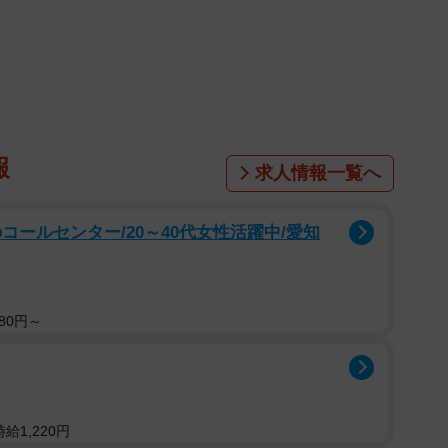
報
求人情報一覧へ
1/20
ることを決心するビーノさん 『エモーショナルイヤイヤ期〜人間
コールセンター/20～40代女性活躍中/愛知
てみた〜』©︎ビーノ/KADOKAWA
トレスに…その後に「つかもう ミルクでよく
80円～
らゆる“おっぱいトラブル”があることを知ってビビり倒
ほとんど出ない状況になり、産院で母乳を出しやすくし
するレクチャーを受けたものの、ぽよちゃんは母乳をほ
給1,220円
が判明します。