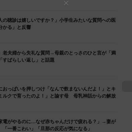
人の聴診は嬉しいですか？」小学生みたいな質問への医
分かる」と反響
2/20
ん 『エモーショナルイヤイヤ期〜人間を3年育ててみた〜』©︎ビー
」老夫婦から失礼な質問→母親のとっさのひと言が「満
ノ/KADOKAWA
「すばらしい返し」と話題
におっぱいを押しつけ「なんで飲まないんだよ！」とキ
ミルクで育ったのよ！」と諭す母 母乳神話からの解放
家電がやるのに…なぜ赤ちゃんだけで疲れる？」→妻が
 「一番こわい」「旦那の反応が気になる」