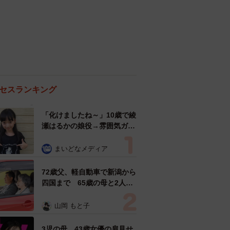
セスランキング
「化けましたね～」10歳で綾
瀬はるかの娘役→雰囲気ガラ
リの18歳に成長 「メイクで
雰囲気が」「宝塚に入れそ
まいどなメディア
う」
72歳父、軽自動車で新潟から
四国まで 65歳の母と2人で
3泊4日の旅 パーキングの休
憩まで分刻み… 「大学生で
山岡 もと子
も組まねえよ！」
3児の母 43歳女優の肩見せ