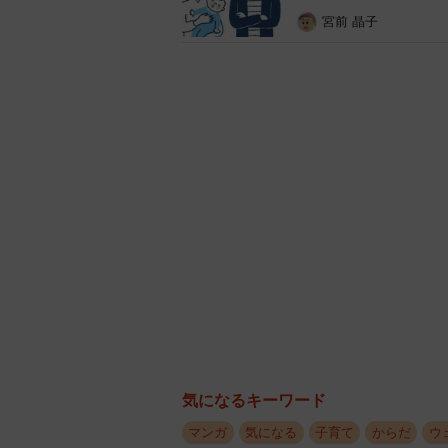
宮前 晶子
気になるキーワード
結局、母乳をほとんど飲めていなかったこ
マンガ
気になる
子育て
からだ
ウ
た〜