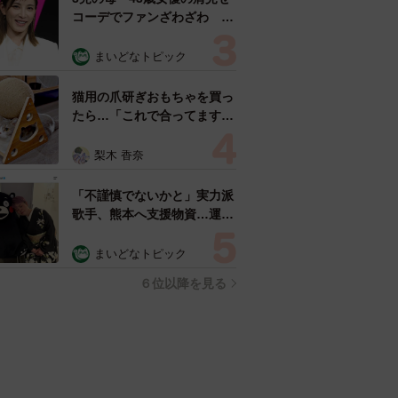
コーデでファンざわざわ
「色っぽすぎて思わず二度
見」「むっかしからずっと可
まいどなトピック
愛い」
猫用の爪研ぎおもちゃを買っ
たら…「これで合ってます
か？」予想外の使い方が大反
響 「100点満点」「かわい
梨木 香奈
いからよし！」
「不謹慎でないかと」実力派
歌手、熊本へ支援物資…運搬
トラックの車体デザインにた
めらい 「痛いほど伝わる」
まいどなトピック
「行動され立派」
６位以降を見る