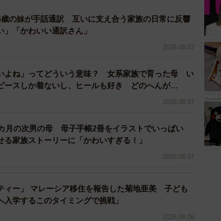
なるべく母乳をあげた方がいい”と聞いていたビーノさ
5歳の妹が手話通訳 互いに支え合う家族の日常に反響
い」「かわいい通訳さん」
授乳外来」に相談。さっそく施術を受けると、今までが
。しかし、その後、自分でやってみても思うように母乳
2026.08.07
いよね」ってどういう意味？ 女系家族で育った母 い
ピースしか着ないし、ヒールも好き どのへんが…
2026.08.07
2カ月の次男の母 母子手帳2冊をイラストでいっぱい
せる家族ストーリーに「かわいすぎる！」
2026.08.07
ティー」 マレーシア移住を報告した菊地亜美 子ども
へ入学するこのタイミングで挑戦」
2026.08.06