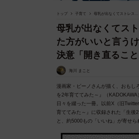
トップ
子育て
母乳が出なくてストレス…
母乳が出なくてスト
た方がいいと言うけ
決意「開き直ること
海川 まこと
漫画家・ビーノさんが描く、おもし
を2年育ててみた～』（KADOKA
日々を綴った一冊。以前X（旧Twit
育ててみた～』に収録された「生後
と、約5000もの「いいね」が寄せ