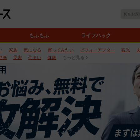
もふもふ
ライフハック
い
家族
気になる
買ってみたい
ビフォーアフター
観光
動画
災害
住まい
健康
もっと見る