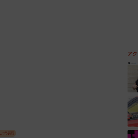
アク
3/20
とが判明する 『エモーショナルイヤイヤ期〜人間を3年育ててみ
ェブ漫画
』©︎ビーノ/KADOKAWA