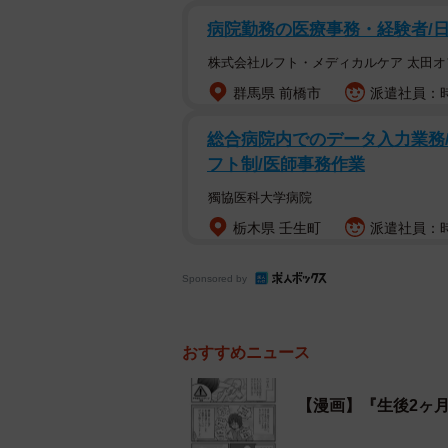
病院勤務の医療事務・経験者/
株式会社ルフト・メディカルケア 太田オ
群馬県 前橋市
派遣社員：時
総合病院内でのデータ入力業務/
フト制/医師事務作業
獨協医科大学病院
栃木県 壬生町
派遣社員：時
Sponsored by
おすすめニュース
【漫画】『生後2ヶ