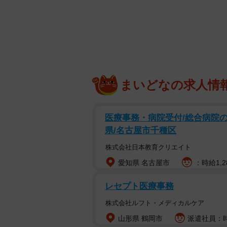
まいどなの求人情
母乳が出ないストレスに悩んだ結果、開き直
医療事務・病院受付/総合病院の
を3年育て
県/名古屋市千種区
母乳がほとんど出ないことがス
株式会社日本教育クリエイト
ね？」
愛知県 名古屋市
：時給1,2
産前、SNSで調べた結果、ありとあ
レセプト医療事務
していたビーノさん。産後、母乳が
株式会社ルフト・メディカルケア
たり、赤ちゃんが飲みやすくしたり
山形県 鶴岡市
派遣社員：時
とんど飲めていない状態だったこと