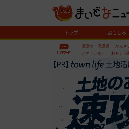
ニ
トップ
おもしろ
ュ
ー
保護犬・保護猫
かんさ
ス
一
ファッション
おもしろ
覧