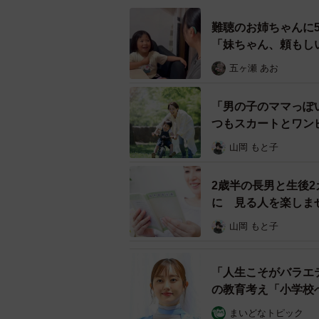
“免疫力をつけるため生後半年頃まで
難聴のお姉ちゃんに
「妹ちゃん、頼もし
んは焦り、問題を解消するために「
嘘かのように母乳が出るビーノさん
五ヶ瀬 あお
が出ませんでした。
「男の子のママっぽ
つもスカートとワン
山岡 もと子
2歳半の長男と生後
に 見る人を楽しま
山岡 もと子
「人生こそがバラエ
の教育考え「小学校
まいどなトピック