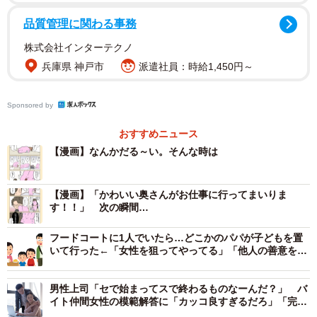
品質管理に関わる事務
株式会社インターテクノ
兵庫県 神戸市
派遣社員：時給1,450円～
Sponsored by
おすすめニュース
【漫画】なんかだる～い。そんな時は
【漫画】「かわいい奥さんがお仕事に行ってまいりま
す！！」 次の瞬間…
フードコートに1人でいたら…どこかのパパが子どもを置
いて行った←「女性を狙ってやってる」「他人の善意を頼
りにするな」
男性上司「セで始まってスで終わるものなーんだ？」 バ
イト仲間女性の模範解答に「カッコ良すぎるだろ」「完璧
な返し！」