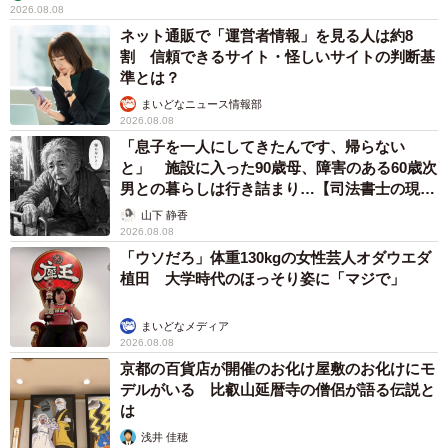
2026.08.08
ネット通販で「運営者情報」を見る人は約8
割 信頼できるサイト・怪しいサイトの判断基
準とは？
まいどなニュース情報部
2026.08.08
「息子を一人にしてきたんです、帰らない
と」 施設に入った90歳母、障害のある60歳次
男との暮らしは行き詰まり…【司法書士の現場
から】
山下 静香
2026.08.08
「ウソだろ」体重130kgの女性芸人オダウエダ
植田 大学時代のほっそり姿に「マジで」
まいどなメディア
2026.08.08
京都の百貨店が開催のお化け屋敷のお化けにモ
デルがいる 比叡山延暦寺の僧侶が語る伝説と
は
浅井 佳穂