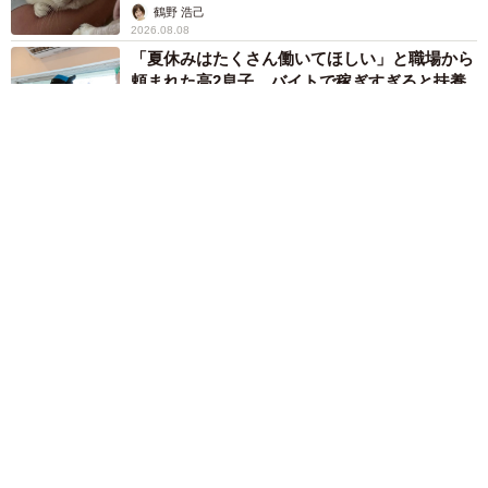
鶴野 浩己
2026.08.08
「夏休みはたくさん働いてほしい」と職場から
頼まれた高2息子 バイトで稼ぎすぎると扶養
を外れて税金や保険料が上がる？【FPが解
説】
もくもくライターズ
2026.08.08
赤ちゃんが気になる？ひょっこり顔を出す2匹の猫の愛らしさに
悶絶…！ 「こんなかわいい構図あります？」「ベストショッ