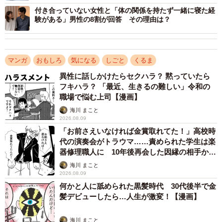
付き合っていない女性と「体の関係を持たず一緒に寝た経
験がある」男性の8割が回答 その理由は？
マンガ
おもしろ
気になる
しごと
くるま
異性に話しかけたらセクハラ？ 黙っていたら
フキハラ？ 「最近、生きるの難しい」令和の
職場で悩む上司【漫画】
海川 まこと
2026.08.09
「お前さえいなければ金賞取れてた！」高校時
代の演奏会がトラウマ……責められた学生は楽
器修理職人に 10年後再会した因縁の相手から
思わぬ申し出【漫画】
海川 まこと
2026.08.09
何かと人に舐められた黒髪時代 30代後半で金
髪デビューしたら…人生が激変！【漫画】
海川 まこと