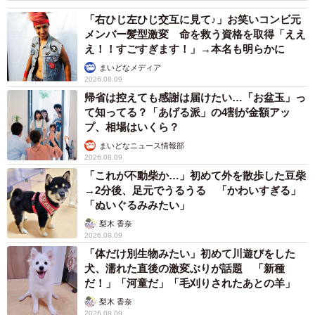
「右ひじ左ひじ交互に見て♪」お笑いコンビ元
メンバー髪型激変 命を救う資格を取得「ええ
え！！すごすぎます！」→本名も明らかに
まいどなメディア
2026.08.09
帰省は控えても感謝は届けたい…「お盆玉」っ
て知ってる？「あげる派」の4割が金額アッ
プ、相場はいくら？
まいどなニュース情報部
2026.08.09
「これが不動柴か…」初めて外を散歩した豆柴
→2分後、足元でうるうる 「かわいすぎる」
「ぬいぐるみみたい」
梨木 香奈
2026.08.09
「体だけ別生物みたい」初めて川遊びをした
犬、濡れた直後の激変ぶりが話題 「新種
だ！」「河童だ」「毛刈りされたあとの羊」
梨木 香奈
2026.08.09