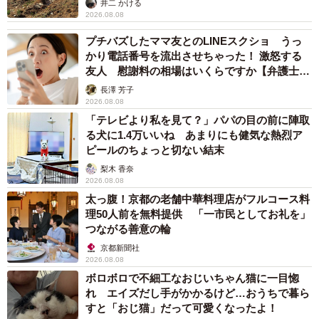
井二 かける
2026.08.08
プチバズしたママ友とのLINEスクショ うっ
かり電話番号を流出させちゃった！ 激怒する
友人 慰謝料の相場はいくらですか【弁護士が
解説】
長澤 芳子
2026.08.08
「テレビより私を見て？」パパの目の前に陣取
る犬に1.4万いいね あまりにも健気な熱烈ア
ピールのちょっと切ない結末
梨木 香奈
2026.08.08
太っ腹！京都の老舗中華料理店がフルコース料
理50人前を無料提供 「一市民としてお礼を」
つながる善意の輪
京都新聞社
2026.08.08
ボロボロで不細工なおじいちゃん猫に一目惚
れ エイズだし手がかかるけど…おうちで暮ら
すと「おじ猫」だって可愛くなったよ！