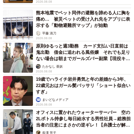
2026.08.08
熊本地震でペット同伴の避難を諦める人に胸を
痛め… 被災ペットの受け入れ先をアプリに表
示する「動物避難所マップ」が始動
平藤 清刀
2026.08.08
原則ゆるっと週3勤務 カード支払い日直前は
鬼出勤 借金に追われる風俗嬢 それでも足り
ない場合は朝までガールズバー副業【現役キャ
ストに取材】
たかなし 亜妖
2026.08.08
19歳でハライチ岩井勇気と年の差婚から3年、
22歳元おはガール髪バッサリ「ショート似合い
すぎ」
まいどなメディア
2026.08.08
オフィスに置かれたウォーターサーバー 空の
2Lボトル持参し毎日給水する男性社員→総務担
当者の注意にまさかの逆ギレ！【弁護士が解
説】
長澤 芳子