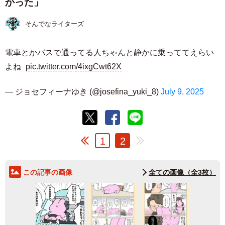
かった」
そんでなライターズ
電車とかバスで通ってる人ちゃんと静かに乗っててえらい
よね
pic.twitter.com/4ixgCwt62X
— ジョセフィーナゆき (@josefina_yuki_8)
July 9, 2025
1
2
この記事の画像
全ての画像（全3枚）