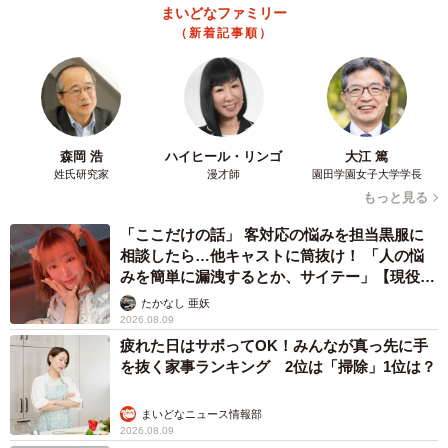
まいどなファミリー
（新着記事順）
森岡 浩
ハイヒール・リンゴ
大江 篤
姓氏研究家
漫才師
園田学園女子大学学長
もっと見る
「ここだけの話」 客対応の悩みを担当黒服に
相談したら…他キャストに筒抜け！ 「人の悩
みを簡単に漏洩するとか、サイテー」【現役キ
ャストに取材】
たかなし 亜妖
2026.08.09
疲れた日はサボってOK！みんなが真っ先に手
を抜く家事ランキング 2位は「掃除」1位は？
まいどなニュース情報部
2026.08.09