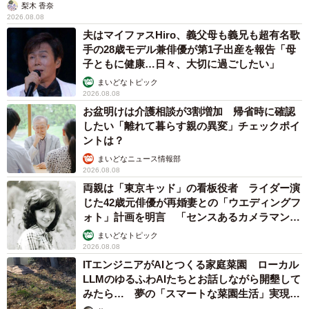
梨木 香奈
2026.08.08
夫はマイファスHiro、義父母も義兄も超有名歌
手の28歳モデル兼俳優が第1子出産を報告「母
子ともに健康…日々、大切に過ごしたい」
まいどなトピック
2026.08.08
お盆明けは介護相談が3割増加 帰省時に確認
したい「離れて暮らす親の異変」チェックポイ
ントは？
まいどなニュース情報部
2026.08.08
両親は「東京キッド」の看板役者 ライダー演
じた42歳元俳優が再婚妻との「ウエディングフ
ォト」計画を明言 「センスあるカメラマン求
む」
まいどなトピック
2026.08.08
ITエンジニアがAIとつくる家庭菜園 ローカル
LLMのゆるふわAIたちとお話しながら開墾して
みたら… 夢の「スマートな菜園生活」実現な
るか