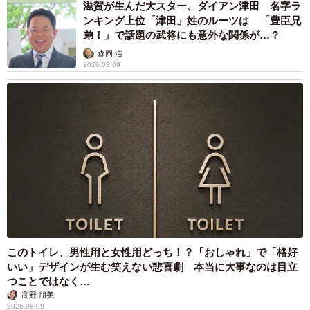
滋賀が生んだ大スター、ダイアン津田 名字ラ
ンキング上位「津田」姓のルーツは 「豊臣兄
弟！」で話題の武将にも意外な関係が…？
森岡 浩
2026.08.09
このトイレ、男性用と女性用どっち！？「おしゃれ」で「格好
いい」デザインが生む笑えない悲喜劇 本当に大事なのは目立
つことではなく…
高野 朋美
2026.08.09