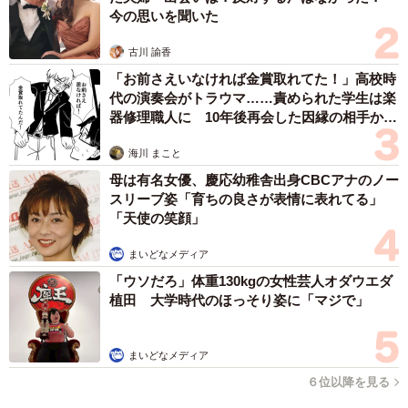
今の思いを聞いた
古川 諭香
「お前さえいなければ金賞取れてた！」高校時
代の演奏会がトラウマ……責められた学生は楽
器修理職人に 10年後再会した因縁の相手から
思わぬ申し出【漫画】
海川 まこと
母は有名女優、慶応幼稚舎出身CBCアナのノー
スリーブ姿「育ちの良さが表情に表れてる」
「天使の笑顔」
まいどなメディア
「ウソだろ」体重130kgの女性芸人オダウエダ
植田 大学時代のほっそり姿に「マジで」
まいどなメディア
６位以降を見る