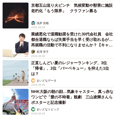
京都五山送り火ピンチ 気候変動や獣害に施設
老朽化「もう限界」 クラファン募る
浅井 佳穂
2026.08.09
業績悪化で退職勧奨を受けた30代会社員 会社
都合退職ならば失業手当を早く受け取れるが…
再就職の活動で不利になりませんか？【キャリ
アカウンセラーが解説】
長澤 芳子
2026.08.09
正直しんどい夏のレジャーランキング、3位
「帰省」、2位「バーベキュー」を抑えた1位
は？
まいどなデータ
2026.08.09
NHK大阪の朝の顔…気象キャスター、真っ赤な
ワンピで「愛の不時着」観劇 三山凌輝さんら
ポスターと記念撮影
まいどなトピック
2026.08.09