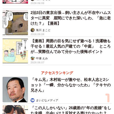
2026.08.08
2泊3日の東京出張→飼い主さんが不在中ハムス
ターに異変 眉間にできた深いしわ、「急に老
けた？」【漫画】
海川 まこと
2026.08.08
【漫画】周囲の目を気にせず遊べる！洗濯物も
干せる！最近人気の戸建ての「中庭」 ところ
が…実際住んでみて分かった後悔ポイント
中瀬 えみ
2026.08.07
アクセスランキング
「キム兄」木村祐一が激やせ、松本人志と2シ
ョット「一瞬、分からなかったわ」「テキヤの
兄さん」
まいどなメディア
「この人しかいない」26歳差の“年の差婚”をし
た夫婦 出会いは？反対する声はなかった？