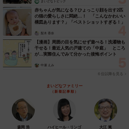
まいどなトピック
赤ちゃんが気になる？ひょっこり顔を出す2匹
の猫の愛らしさに悶絶…！ 「こんなかわいい
構図あります？」「ベストショットすぎる！」
梨木 香奈
【漫画】周囲の目を気にせず遊べる！洗濯物も
干せる！最近人気の戸建ての「中庭」 ところ
が…実際住んでみて分かった後悔ポイント
中瀬 えみ
６位以降を見る
まいどなファミリー
（新着記事順）
森岡 浩
ハイヒール・リンゴ
大江 篤