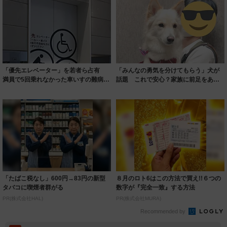
「優先エレベーター」を若者ら占有
「みんなの勇気を分けてもらう」犬が
満員で5回乗れなかった車いすの難病女
話題 これで安心？家族に前足をあず
性「譲って...
ける姿が可愛...
「たばこ税なし」600円→83円の新型
８月のロト6はこの方法で買え!!６つの
タバコに喫煙者群がる
数字が『完全一致』する方法
PR(株式会社HAL)
PR(株式会社MURA)
Recommended by