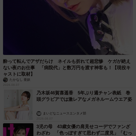
酔って転んでアザだらけ ネイルも折れて超悲惨 ケガが絶え
ない夜のお仕事 「病院代」と数万円を渡す神客も！【現役キ
ャストに取材】
たかなし 亜妖
2026.08.07
乃木坂46賀喜遥香 5年ぶり週チャン表紙 巻
頭グラビアでは激レアなメガネルームウエア姿
まいどなニュースエンタメ部
2026.08.07
3児の母 43歳女優の肩見せコーデでファンざ
わざわ 「色っぽすぎて思わず二度見」「むっ