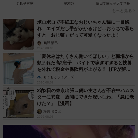
姓氏研究家
漫才師
園田学園女子大学学長
もっと見る
ボロボロで不細工なおじいちゃん猫に一目惚
れ エイズだし手がかかるけど…おうちで暮ら
すと「おじ猫」だって可愛くなったよ！
鶴野 浩己
2026.08.08
「夏休みはたくさん働いてほしい」と職場から
頼まれた高2息子 バイトで稼ぎすぎると扶養
を外れて税金や保険料が上がる？【FPが解
説】
もくもくライターズ
2026.08.08
2泊3日の東京出張→飼い主さんが不在中ハムス
ターに異変 眉間にできた深いしわ、「急に老
けた？」【漫画】
海川 まこと
2026.08.08