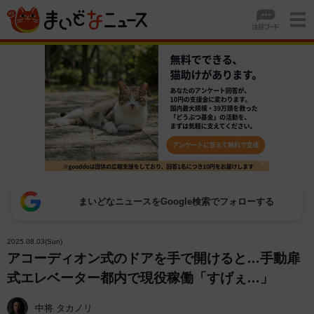
まいどなニュースをGoogle検索でフォローする
2025.08.03(Sun)
アコーディオン式のドアを手で開けると…手動扉
式エレベーター都内で現役稼働「すげぇ…」
中将 タカノリ