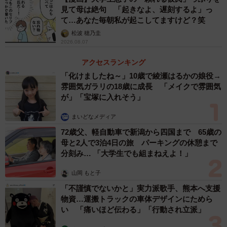
見て母は絶句 「起きなよ、遅刻するよ」っ
て…あなた毎朝私が起こしてますけど？笑
松波 穂乃圭
2026.08.07
アクセスランキング
「化けましたね～」10歳で綾瀬はるかの娘役→
雰囲気ガラリの18歳に成長 「メイクで雰囲気
が」「宝塚に入れそう」
まいどなメディア
72歳父、軽自動車で新潟から四国まで 65歳の
母と2人で3泊4日の旅 パーキングの休憩まで
分刻み… 「大学生でも組まねえよ！」
山岡 もと子
「不謹慎でないかと」実力派歌手、熊本へ支援
物資…運搬トラックの車体デザインにためら
い 「痛いほど伝わる」「行動され立派」