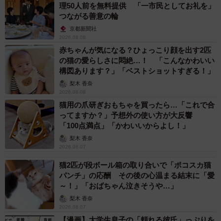
理50人前を無料提供 「一市民としてお礼を」
つながる善意の輪
京都新聞社
2026.08.08
赤ちゃんが気になる？ひょっこり顔を出す2匹
の猫の愛らしさに悶絶…！ 「こんなかわいい
構図あります？」「ベストショットすぎる！」
梨木 香奈
2026.08.08
猫用の爪研ぎおもちゃを買ったら…「これで合
ってますか？」予想外の使い方が大反響
「100点満点」「かわいいからよし！」
梨木 香奈
2026.08.07
猫2匹が段ボール箱の取り合いで「ポコスカ猫
パンチ」の応酬 その後の心温まる結末に「愛
～！」「おばちゃん泣きそうや…」
梨木 香奈
2026.08.07
【漫画】大学生息子の「頼れる彼氏」っぷりを