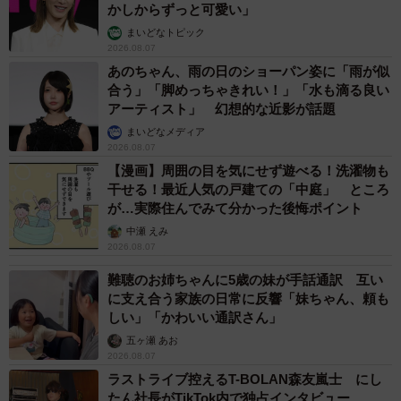
かしからずっと可愛い」
まいどなトピック
2026.08.07
あのちゃん、雨の日のショーパン姿に「雨が似
合う」「脚めっちゃきれい！」「水も滴る良い
アーティスト」 幻想的な近影が話題
まいどなメディア
2026.08.07
【漫画】周囲の目を気にせず遊べる！洗濯物も
干せる！最近人気の戸建ての「中庭」 ところ
が…実際住んでみて分かった後悔ポイント
中瀬 えみ
2026.08.07
難聴のお姉ちゃんに5歳の妹が手話通訳 互い
に支え合う家族の日常に反響「妹ちゃん、頼も
しい」「かわいい通訳さん」
五ヶ瀬 あお
2026.08.07
ラストライブ控えるT-BOLAN森友嵐士 にし
たん社長がTikTok内で独占インタビュー