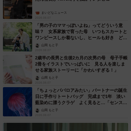
まいどなニュース
2026.08.07
「男の子のママっぽいよね」ってどういう意
味？ 女系家族で育った母 いつもスカートと
ワンピースしか着ないし、ヒールも好き どの
へんが…
山岡 もと子
2026.08.07
2歳半の長男と生後2カ月の次男の母 母子手帳
2冊をイラストでいっぱいに 見る人を楽しま
せる家族ストーリーに「かわいすぎる！」
山岡 もと子
2026.08.07
「ちょっとババロアみたい」パートナーの誕生
日に手作りトートバッグ 完成まで1年 淡い
藍染めに漂うクラゲ よく見ると…「センスす
ごい」
山岡 もと子
2026.08.07