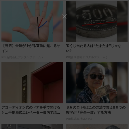
【当選】金運が上がる直前に起こるサ
宝くじ当たる人は“たまたま”じゃな
イン
い?!
PR(合同会社デジタルファーム )
PR(合同会社デジタルファーム )
アコーディオン式のドアを手で開ける
８月のロト6はこの方法で買え!!６つの
と…手動扉式エレベーター都内で現役
数字が『完全一致』する方法
稼働「すげぇ...
PR(株式会社MURA)