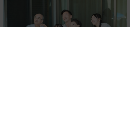
【お盆の帰省】既婚女性の半数以上が「日常より疲れる」 気
遣いや準備で深まる夫婦の温度感ギャップ鮮明に
まいどなニュース情報部
2026.08.07
父は「エミー賞」主演男優賞の真田広之 31歳
イケメン俳優が長髪ヒゲのワイルド近影「ガチ
ヒロさんそっくり」「新たな一面もステキ」
まいどなトピック
2026.08.07
退職金を運用に回せる人は何が違う？ 「退職