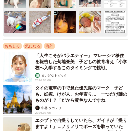
おもしろ
気になる
海外
「人生こそがバラエティー」 マレーシア移住
を報告した菊地亜美 子どもの教育考え「小学
校へ入学するこのタイミングで挑戦」
まいどなトピック
2026.08.06
タイの電車の中で見た優先席のマーク 子ど
も、妊娠、けが人、お年寄り… 一つだけ謎の
ものが！？「だから黄色なんですね」
中将 タカノリ
2026.08.06
エジプトで自撮りしていたら、ガイドが「撮り
ますよ！」→ノリノリでポーズを取っていた