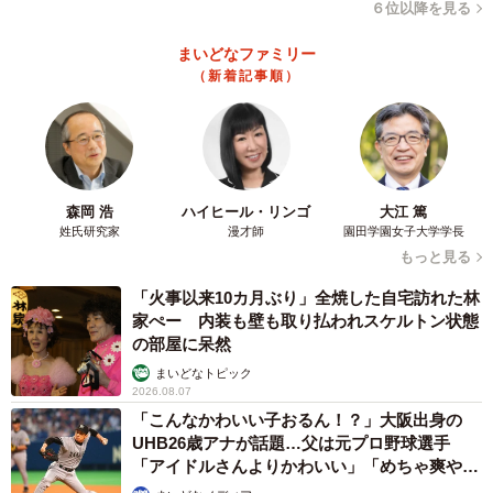
６位以降を見る
まいどなファミリー
（新着記事順）
森岡 浩
ハイヒール・リンゴ
大江 篤
姓氏研究家
漫才師
園田学園女子大学学長
もっと見る
「火事以来10カ月ぶり」全焼した自宅訪れた林
家ぺー 内装も壁も取り払われスケルトン状態
の部屋に呆然
まいどなトピック
2026.08.07
「こんなかわいい子おるん！？」大阪出身の
UHB26歳アナが話題…父は元プロ野球選手
「アイドルさんよりかわいい」「めちゃ爽や
か」