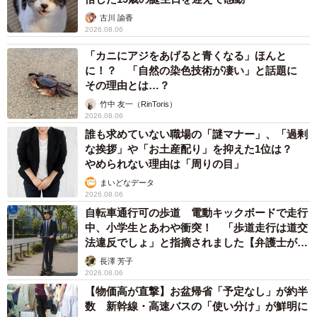
古川 諭香
2026.08.06
「カニにアジをあげると青くなる」ほんと
に！？ 「自然の染色技術が凄い」と話題に
その理由とは…？
竹中 友一（RinToris）
2026.08.06
誰も求めていない職場の「謎マナー」、「過剰
な挨拶」や「お土産配り」を抑えた1位は？
やめられない理由は「周りの目」
まいどなデータ
2026.08.06
自転車通行可の歩道 電動キックボードで走行
中、小学生とあわや衝突！ 「歩道走行は道交
法違反でしょ」と指摘されました【弁護士が解
説】
長澤 芳子
2026.08.06
【物価高が直撃】お盆帰省「予定なし」が約半
数 新幹線・高速バスの「使い分け」が鮮明に