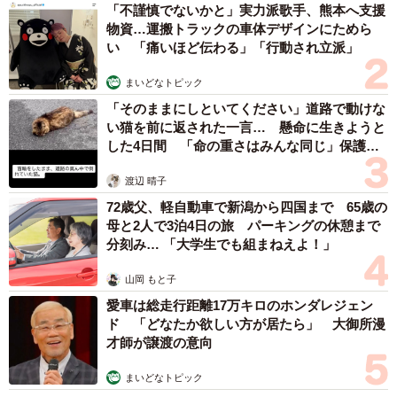
「不謹慎でないかと」実力派歌手、熊本へ支援
物資…運搬トラックの車体デザインにためら
い 「痛いほど伝わる」「行動され立派」
まいどなトピック
「そのままにしといてください」道路で動けな
い猫を前に返された一言… 懸命に生きようと
した4日間 「命の重さはみんな同じ」保護団
体代表の訴え
渡辺 晴子
72歳父、軽自動車で新潟から四国まで 65歳の
母と2人で3泊4日の旅 パーキングの休憩まで
分刻み… 「大学生でも組まねえよ！」
山岡 もと子
愛車は総走行距離17万キロのホンダレジェン
ド 「どなたか欲しい方が居たら」 大御所漫
才師が譲渡の意向
まいどなトピック