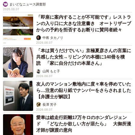
まいどなニュース調査部
2026.08.07
「即座に案内することが不可能です」レストラ
ンの入り口に大きな注意書き オートリザーブ
からの予約を拒否するお断りに賛同者続々
中将 タカノリ
2026.08.07
「本は買うだけでいい」京極夏彦さんの言葉に
共感した女性→リビングの本棚に140冊を積
読 「家に自分だけの本屋さん」
山岡 もと子
2026.08.07
友人のマンション敷地内に度々車を停めていた
ら…注意の貼り紙でナンバーをさらされました
【弁護士が解説】
長澤 芳子
2026.08.07
愛車は総走行距離17万キロのホンダレジェン
ド 「どなたか欲しい方が居たら」 大御所漫
才師が譲渡の意向