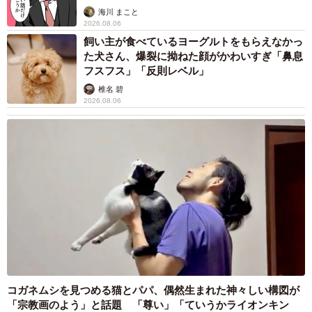
海川 まこと
2026.08.06
飼い主が食べているヨーグルトをもらえなかっ
た犬さん、爆裂に拗ねた顔がかわいすぎ「鼻息
フスフス」「反則レベル」
椎名 碧
2026.08.06
コガネムシを見つめる猫とパパ、偶然生まれた神々しい構図が
「宗教画のよう」と話題 「尊い」「ていうかライオンキン