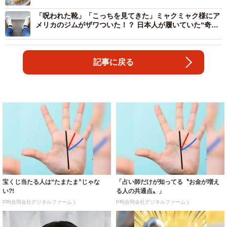
『Japan』でよくない？」
「呪われた靴」「こっちを見てきた」ミャクミャク様にア
メリカのジムがザワついた！？ 日本人が履いていた“奇抜
すぎる万博スニーカー”
記事に戻る
宝くじ当たる人は“たまたま”じゃな
「占い師だけが知ってる〝お金が増え
い?!
る人の共通点〟」
PR(合同会社デジタルファーム )
PR(合同会社デジタルファーム )