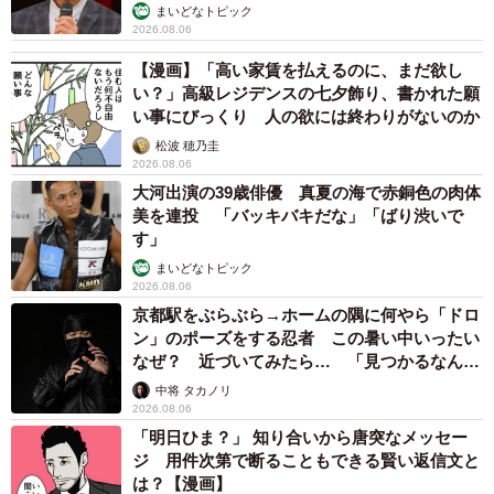
まいどなトピック
2026.08.06
【漫画】「高い家賃を払えるのに、まだ欲し
い？」高級レジデンスの七夕飾り、書かれた願
い事にびっくり 人の欲には終わりがないのか
松波 穂乃圭
2026.08.06
大河出演の39歳俳優 真夏の海で赤銅色の肉体
美を連投 「バッキバキだな」「ばり渋いで
す」
まいどなトピック
2026.08.06
京都駅をぶらぶら→ホームの隅に何やら「ドロ
ン」のポーズをする忍者 この暑い中いったい
なぜ？ 近づいてみたら… 「見つかるなんて
未熟」
中将 タカノリ
2026.08.06
「明日ひま？」 知り合いから唐突なメッセー
ジ 用件次第で断ることもできる賢い返信文と
は？【漫画】