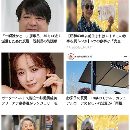
「一瞬誰かと…」彦摩呂、30キロ近く
【昭和43年以前生まれはロト６この数
減量した姿に反響 既製品の防護服が
字を買うべき】6つの数字が「完全一
着られると...
致」する方...
PR(株式会社MURA)
ガーターベルトで際立つ妖艶脚線美
紗栄子の長男 18歳のモデル、カジュ
フリーアナ森香澄がランジェリーモデ
アルコーデのおしゃれ近影が「両親の
ルに ｢PE...
いいとこ取...