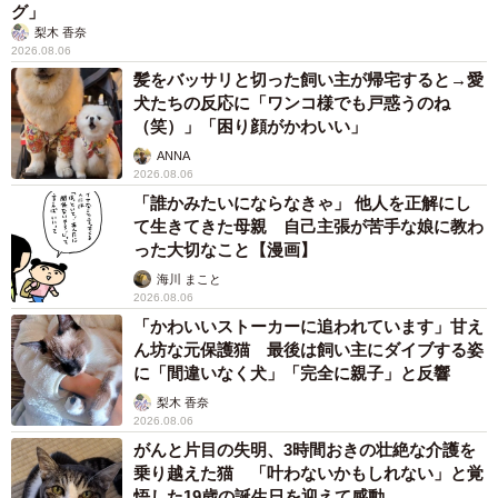
グ」
梨木 香奈
2026.08.06
髪をバッサリと切った飼い主が帰宅すると→愛
犬たちの反応に「ワンコ様でも戸惑うのね
（笑）」「困り顔がかわいい」
ANNA
2026.08.06
「誰かみたいにならなきゃ」 他人を正解にし
て生きてきた母親 自己主張が苦手な娘に教わ
った大切なこと【漫画】
海川 まこと
2026.08.06
「かわいいストーカーに追われています」甘え
ん坊な元保護猫 最後は飼い主にダイブする姿
に「間違いなく犬」「完全に親子」と反響
梨木 香奈
2026.08.06
がんと片目の失明、3時間おきの壮絶な介護を
乗り越えた猫 「叶わないかもしれない」と覚
悟した19歳の誕生日を迎えて感動