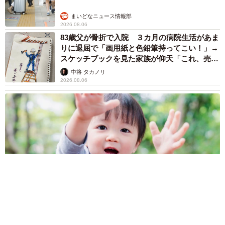
まいどなニュース情報部
2026.08.06
83歳父が骨折で入院 ３カ月の病院生活があま
りに退屈で「画用紙と色鉛筆持ってこい！」→
スケッチブックを見た家族が仰天「これ、売れ
ますよ…」
中将 タカノリ
2026.08.06
1歳息子が腕を亜脱臼 「奥さん、専業主婦なのに」と夫の後輩