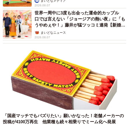
まいどなメディア
2026.08.07
世界一周中に3度も出会った運命的カップル
口では言えない「ジョージアの熱い夜」に「も
うやめぇや！」藤井が猛ツッコミ連発【新婚さ
ん】
まいどなニュース
2026.08.07
「国産マッチでもバズりたい」願いかなった！老舗メーカーの
投稿が4100万再生 他業種も続々相乗りでミーム化へ発展