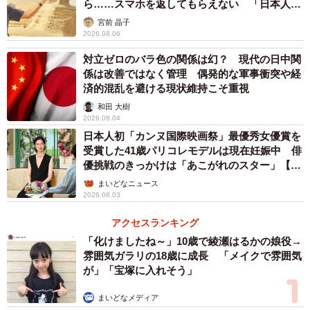
ら……スマホを返してもらえない 「日本人は
カモ代表かも」「私は6時間で3万円払った」
宮前 晶子
2026.08.06
対立ゼロのバラ色の関係は幻？ 現代の日中関
係は改善ではなく管理 偶発的な軍事衝突や経
済的混乱を避ける現状維持こそ重視
和田 大樹
2026.08.04
日本人初「カンヌ国際映画祭」最優秀女優賞を
受賞した41歳パリコレモデルは現在妊娠中 俳
優挑戦のきっかけは「あこがれのスター」【徹
子の部屋】
まいどなニュース
2026.08.03
アクセスランキング
「化けましたね～」10歳で綾瀬はるかの娘役→
雰囲気ガラリの18歳に成長 「メイクで雰囲気
が」「宝塚に入れそう」
まいどなメディア