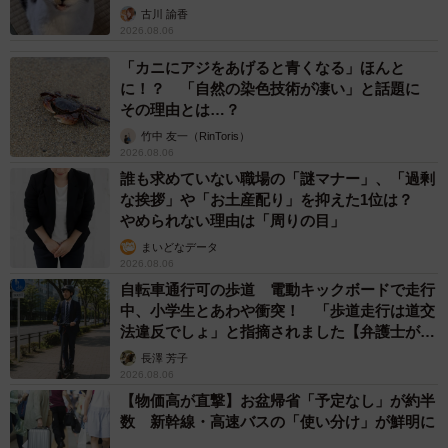
古川 諭香
2026.08.06
「カニにアジをあげると青くなる」ほんと
に！？ 「自然の染色技術が凄い」と話題に
その理由とは…？
竹中 友一（RinToris）
2026.08.06
誰も求めていない職場の「謎マナー」、「過剰
な挨拶」や「お土産配り」を抑えた1位は？
やめられない理由は「周りの目」
まいどなデータ
2026.08.06
自転車通行可の歩道 電動キックボードで走行
中、小学生とあわや衝突！ 「歩道走行は道交
法違反でしょ」と指摘されました【弁護士が解
説】
長澤 芳子
2026.08.06
【物価高が直撃】お盆帰省「予定なし」が約半
数 新幹線・高速バスの「使い分け」が鮮明に