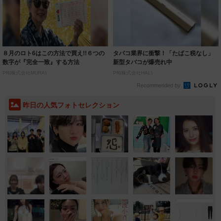
８月のロト6はこの方法で買え!!６つの
タバコ業界に衝撃！「たばこ税なし」
数字が『完全一致』する方法
新型タバコが爆売れ中
PR(株式会社MURA)
PR(株式会社HAL)
Recommended by
昨日の人気フォトセレクション