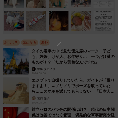
おもしろ
気になる
海外
タイの電車の中で見た優先席のマーク 子ど
も、妊娠、けが人、お年寄り… 一つだけ謎の
ものが！？「だから黄色なんですね」
中将 タカノリ
2026.08.06
エジプトで自撮りしていたら、ガイドが「撮り
ますよ！」→ノリノリでポーズを取っていた
ら……スマホを返してもらえない 「日本人は
カモ代表かも」「私は6時間で3万円払った」
宮前 晶子
2026.08.06
対立ゼロのバラ色の関係は幻？ 現代の日中関
係は改善ではなく管理 偶発的な軍事衝突や経