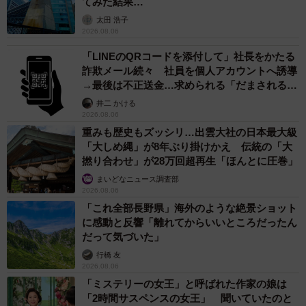
てみた結果…
太田 浩子
2026.08.06
「LINEのQRコードを添付して」社長をかたる
詐欺メール続々 社員を個人アカウントへ誘導
→最後は不正送金…求められる「だまされる前
提」の対策
井二 かける
2026.08.06
重みも歴史もズッシリ…出雲大社の日本最大級
「大しめ縄」が8年ぶり掛けかえ 伝統の「大
撚り合わせ」が28万回超再生「ほんとに圧巻」
まいどなニュース調査部
2026.08.06
「これ全部長野県」海外のような絶景ショット
に感動と反響「離れてからいいところだったん
だって気づいた」
行橋 友
2026.08.06
「ミステリーの女王」と呼ばれた作家の娘は
「2時間サスペンスの女王」 聞いていたのと