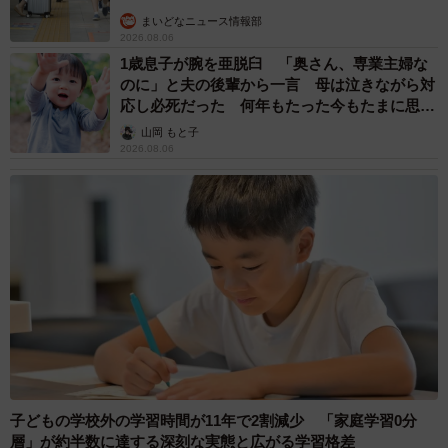
まいどなニュース情報部
2026.08.06
1歳息子が腕を亜脱臼 「奥さん、専業主婦な
のに」と夫の後輩から一言 母は泣きながら対
応し必死だった 何年もたった今もたまに思い
出し…
山岡 もと子
2026.08.06
子どもの学校外の学習時間が11年で2割減少 「家庭学習0分
層」が約半数に達する深刻な実態と広がる学習格差