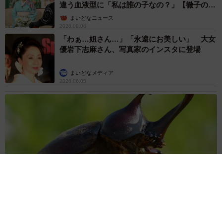
違う血液型に「私は誰の子なの？」【徹子の部
屋】
まいどなニュース
2026.08.06
「わぁ…姐さん…」「永遠にお美しい」 大女
優岩下志麻さん、写真家のインスタに登場
まいどなメディア
2026.08.05
「ふざけてません…真剣です」京都の老舗和菓子店 次はカブ