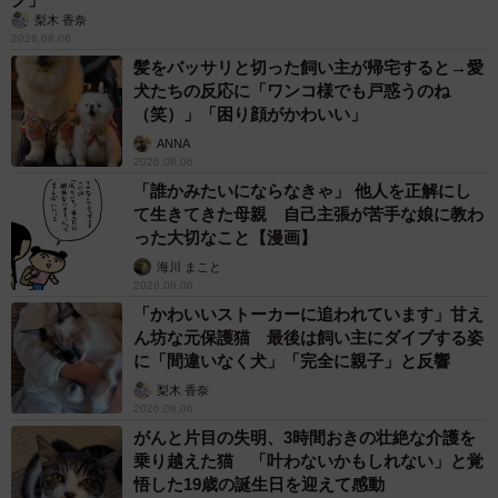
梨木 香奈
2026.08.06
髪をバッサリと切った飼い主が帰宅すると→愛
犬たちの反応に「ワンコ様でも戸惑うのね
（笑）」「困り顔がかわいい」
ANNA
2026.08.06
「誰かみたいにならなきゃ」 他人を正解にし
て生きてきた母親 自己主張が苦手な娘に教わ
った大切なこと【漫画】
海川 まこと
2026.08.06
「かわいいストーカーに追われています」甘え
ん坊な元保護猫 最後は飼い主にダイブする姿
に「間違いなく犬」「完全に親子」と反響
梨木 香奈
2026.08.06
がんと片目の失明、3時間おきの壮絶な介護を
乗り越えた猫 「叶わないかもしれない」と覚
悟した19歳の誕生日を迎えて感動