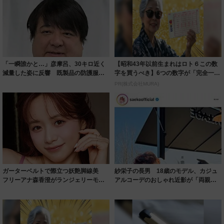
「一瞬誰かと…」彦摩呂、30キロ近く
【昭和43年以前生まれはロト６この数
減量した姿に反響 既製品の防護服が
字を買うべき】6つの数字が「完全一
着られると...
致」する方...
PR(株式会社MURA)
ガーターベルトで際立つ妖艶脚線美
紗栄子の長男 18歳のモデル、カジュ
フリーアナ森香澄がランジェリーモデ
アルコーデのおしゃれ近影が「両親の
ルに ｢PE...
いいとこ取...