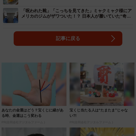
『Japan』でよくない？」
「呪われた靴」「こっちを見てきた」ミャクミャク様にア
メリカのジムがザワついた！？ 日本人が履いていた“奇抜
すぎる万博スニーカー”
記事に戻る
あなたの金運はどう？宝くじに縁があ
宝くじ当たる人は“たまたま”じゃな
る時、金運はこう変わる
い?!
PR(合同会社デジタルファーム )
PR(合同会社デジタルファーム )