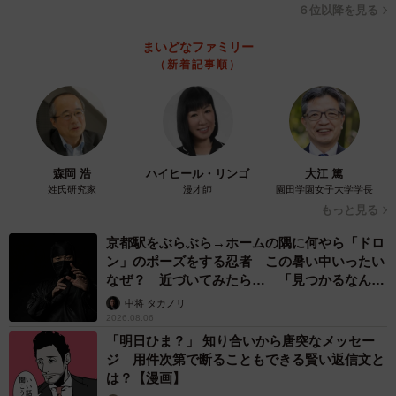
６位以降を見る
まいどなファミリー
（新着記事順）
森岡 浩
ハイヒール・リンゴ
大江 篤
姓氏研究家
漫才師
園田学園女子大学学長
もっと見る
京都駅をぶらぶら→ホームの隅に何やら「ドロ
ン」のポーズをする忍者 この暑い中いったい
なぜ？ 近づいてみたら… 「見つかるなんて
未熟」
中将 タカノリ
2026.08.06
「明日ひま？」 知り合いから唐突なメッセー
ジ 用件次第で断ることもできる賢い返信文と
は？【漫画】