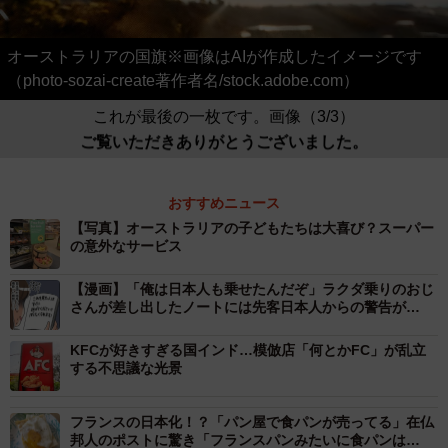
オーストラリアの国旗※画像はAIが作成したイメージです
（photo-sozai-create著作者名/stock.adobe.com）
これが最後の一枚です。画像（3/3）
ご覧いただきありがとうございました。
おすすめニュース
【写真】オーストラリアの子どもたちは大喜び？スーパー
の意外なサービス
【漫画】「俺は日本人も乗せたんだぞ」ラクダ乗りのおじ
さんが差し出したノートには先客日本人からの警告が…
KFCが好きすぎる国インド…模倣店「何とかFC」が乱立
する不思議な光景
フランスの日本化！？「パン屋で食パンが売ってる」在仏
邦人のポストに驚き「フランスパンみたいに食パンは