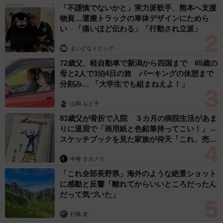
「不謹慎でないかと」実力派歌手、熊本へ支援
物資…運搬トラックの車体デザインにためら
い 「痛いほど伝わる」「行動され立派」
まいどなトピック
72歳父、軽自動車で新潟から四国まで 65歳の
母と2人で3泊4日の旅 パーキングの休憩まで
分刻み… 「大学生でも組まねえよ！」
山岡 もと子
83歳父が骨折で入院 ３カ月の病院生活があま
りに退屈で「画用紙と色鉛筆持ってこい！」→
スケッチブックを見た家族が仰天「これ、売れ
ますよ…」
中将 タカノリ
「これ全部長野県」海外のような絶景ショット
に感動と反響「離れてからいいところだったん
だって気づいた」
行橋 友