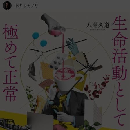
中将 タカノリ