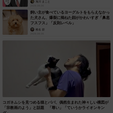
海川 まこと
2026.08.06
飼い主が食べているヨーグルトをもらえなかっ
た犬さん、爆裂に拗ねた顔がかわいすぎ「鼻息
フスフス」「反則レベル」
椎名 碧
2026.08.06
コガネムシを見つめる猫とパパ、偶然生まれた神々しい構図が
「宗教画のよう」と話題 「尊い」「ていうかライオンキン
グ」