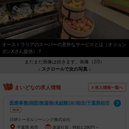
オーストラリアのスーパーの意外なサービスとは（オジョン
ボンXさん提供）？
まだまだ画像は続きます。画像（2/3）
↓ スクロールで次の写真 ↓
まいどなの求人情報
求人情報一覧へ
医療事務/病院/無資格/未経験OK/柏市/千葉県柏市
NEW
日研トータルソーシング株式会社
千葉県 柏市
派遣社員：時給1,280円～