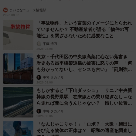
まいどなニュース情報部
2026.08.06
「事故物件」という言葉のイメージにとらわれ
ていませんか？ 不動産業者が語る「物件の可
能性」を閉ざさないために必要なこと
平藤 清刀
2026.08.06
東京・千代田区の中央線高架に心ない落書き
歴史ある昌平橋架道橋の被害に怒りの声 「何
も分かってないし、センスも古い」「罰則強化
して」
中将 タカノリ
2026.08.06
もしかすると「下山ダッシュ」 リニア中央新
幹線の長野県駅 在来線との乗り継ぎなし→な
ら走れば間に合うんじゃない？ 惜しい位置関
係が反響
中将 タカノリ
2026.08.06
「なんじゃこりゃ！」「ロボ？」大阪・梅田に
そびえる物体の正体は？ 昭和の遺産を調査し