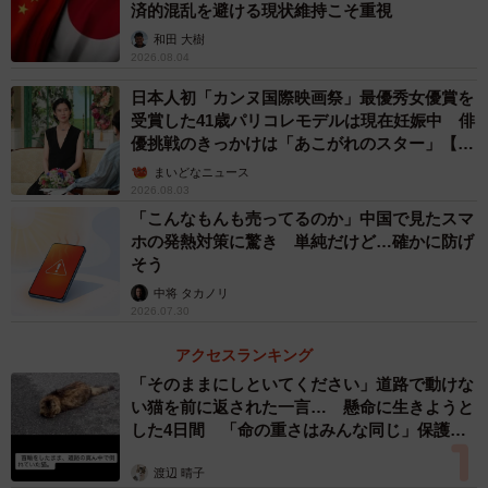
済的混乱を避ける現状維持こそ重視
和田 大樹
2026.08.04
日本人初「カンヌ国際映画祭」最優秀女優賞を
受賞した41歳パリコレモデルは現在妊娠中 俳
優挑戦のきっかけは「あこがれのスター」【徹
子の部屋】
まいどなニュース
2026.08.03
「こんなもんも売ってるのか」中国で見たスマ
ホの発熱対策に驚き 単純だけど…確かに防げ
そう
中将 タカノリ
2026.07.30
アクセスランキング
「そのままにしといてください」道路で動けな
い猫を前に返された一言… 懸命に生きようと
した4日間 「命の重さはみんな同じ」保護団
体代表の訴え
渡辺 晴子