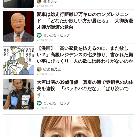
長澤 芳子
2026.08.07
愛車は総走行距離17万キロのホンダレジェン
ド 「どなたか欲しい方が居たら」 大御所漫
才師が譲渡の意向
まいどなトピック
2026.08.06
【漫画】「高い家賃を払えるのに、まだ欲し
い？」高級レジデンスの七夕飾り、書かれた願
い事にびっくり 人の欲には終わりがないのか
松波 穂乃圭
2026.08.06
大河出演の39歳俳優 真夏の海で赤銅色の肉体
美を連投 「バッキバキだな」「ばり渋いで
す」
まいどなトピック
2026.08.06