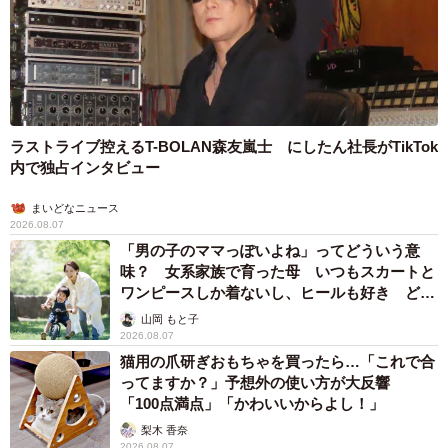
舎道を歩かせるのが心配だったようで、一緒に見通しのい
いところまで歩いてくれて、そこから私たちが学校に到着
するまでずーっと見ていてくれました。本当はついていき
たいけど、（時代的に）ついていけない、でも心配…とい
う葛藤があったんだと思います（笑）
ラストライブ控えるT-BOLAN森友嵐士 にしたん社長がTikTok
内で独占インタビュー
下校の時も、学校を出ると遥か彼方の田んぼの向こうの坂
の上に小さな母の姿が見えて、米粒のような母を目指して
まいどなニュース
2026.08.07
いつも帰っていました。心配症すぎるエピソードなのかも
「男の子のママっぽいよね」ってどういう意
しれませんが、私と双子の妹にとっては、懐かしくうれし
味？ 女系家族で育った母 いつもスカートと
かった思い出ですね。
ワンピースしか着ないし、ヒールも好き どの
へんが…
山岡 もと子
2026.08.07
猫用の爪研ぎおもちゃを買ったら…「これで合
ってますか？」予想外の使い方が大反響
「100点満点」「かわいいからよし！」
梨木 香奈
2026.08.07