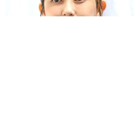
「人生こそがバラエティー」 マレーシア移住を報告した菊地亜
美 子どもの教育考え「小学校へ入学するこのタイミングで挑
戦」
まいどなトピック
2026.08.06
京都駅をぶらぶら→ホームの隅に何やら「ドロ
ン」のポーズをする忍者 この暑い中いったい
なぜ？ 近づいてみたら… 「見つかるなんて
未熟」
中将 タカノリ
2026.08.06
飼い主が食べているヨーグルトをもらえなかっ
た犬さん、爆裂に拗ねた顔がかわいすぎ「鼻息
フスフス」「反則レベル」