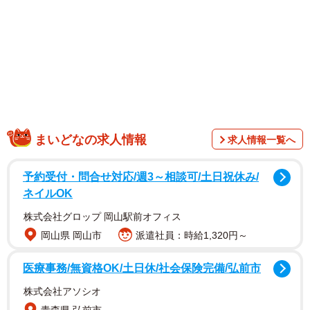
1/13
心配性な母は大慌て！（ゆう｜ノープロブレムキャットさん提供）
まいどなの求人情報
求人情報一覧へ
物語はある夜、ゆうさんの両親が夕食をとっていたときに
予約受付・問合せ対応/週3～相談可/土日祝休み/
届いた、LINEから始まります。メッセージの送り主は娘の
ネイルOK
ゆうさんで、「ネギと間違えて指を切ってしまったから、
病院まで迎えに来てほしい」とのこと。このメッセージを
株式会社グロップ 岡山駅前オフィス
岡山県 岡山市
派遣社員：時給1,320円～
見た母は、極度の心配性のためびっくりします。
医療事務/無資格OK/土日休/社会保険完備/弘前市
株式会社アソシオ