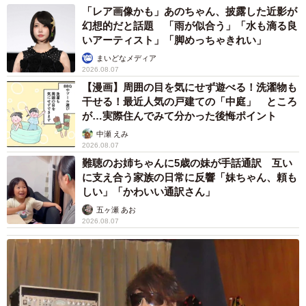
ゆうさんの夫の母への手土産として畑の野菜を慌てて収穫（ゆう｜ノー
「レア画像かも」あのちゃん、披露した近影が
プロブレムキャットさん提供）
幻想的だと話題 「雨が似合う」「水も滴る良
いアーティスト」「脚めっちゃきれい」
ー同作についてお母さまと会話をしましたか？
まいどなメディア
2026.08.07
【漫画】周囲の目を気にせず遊べる！洗濯物も
実家の母は、あとから「投稿してた漫画、まさにあんな感
干せる！最近人気の戸建ての「中庭」 ところ
じで1人でドタバタ騒ぎながら準備してた。どっかから見て
が…実際住んでみて分かった後悔ポイント
た？」と言っていました（笑）母から聞いたことを自分な
中瀬 えみ
りに補完して描いたのですが、どうやら作中の雰囲気その
2026.08.07
難聴のお姉ちゃんに5歳の妹が手話通訳 互い
まま急いで来てくれたようです。
に支え合う家族の日常に反響「妹ちゃん、頼も
しい」「かわいい通訳さん」
ー他にもゆうさんのお母さまの心配性エピソードはありま
五ヶ瀬 あお
すか？
2026.08.07
今は学校の登下校に大人がついていくのが当たり前です
が、私たちが小学生の頃はどんなに遠い地区からでも子ど
もたちだけで登下校していました。でも母は片道40分の田