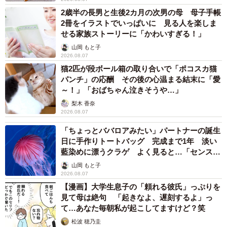
2歳半の長男と生後2カ月の次男の母 母子手帳
2冊をイラストでいっぱいに 見る人を楽しま
せる家族ストーリーに「かわいすぎる！」
山岡 もと子
2026.08.07
猫2匹が段ボール箱の取り合いで「ポコスカ猫
5/13
パンチ」の応酬 その後の心温まる結末に「愛
～！」「おばちゃん泣きそうや…」
いつもよりも少しスピードを上げて病院へ向かう（ゆう｜ノープロブレ
梨木 香奈
ムキャットさん提供）
2026.08.07
「ちょっとババロアみたい」パートナーの誕生
ー指の怪我の経過はいかがでしょうか？
日に手作りトートバッグ 完成まで1年 淡い
藍染めに漂うクラゲ よく見ると…「センスす
おかげさまで、削いでしまってから1週間後にバンテージを
ごい」
山岡 もと子
取ってみたところ、爪もお肉もくっついていました！若干
2026.08.07
の変色やひきつれはあるのですが、人体ってすごいなあ…
【漫画】大学生息子の「頼れる彼氏」っぷりを
見て母は絶句 「起きなよ、遅刻するよ」っ
と感動しています。
て…あなた毎朝私が起こしてますけど？笑
松波 穂乃圭
＜ゆう｜ノープロブレムキャットさん関連情報＞