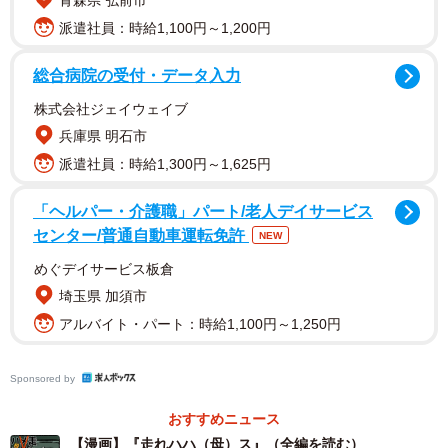
青森県 弘前市
派遣社員：時給1,100円～1,200円
総合病院の受付・データ入力
株式会社ジェイウェイブ
兵庫県 明石市
派遣社員：時給1,300円～1,625円
「ヘルパー・介護職」パート/老人デイサービス
母はすぐさま立ち上がり、ゆうさんの元に駆けつけようと
センター/普通自動車運転免許
NEW
準備を進めます。そんな母のもとにゆうさんから追加のメ
めぐデイサービス板倉
ッセージが届きます。メッセージには「手持ちの現金が千
埼玉県 加須市
円しかないから治療費を貸してほしい」というもので、母
アルバイト・パート：時給1,100円～1,250円
はこのお願いにもすぐさま対応するように現金も用意する
のでした。
Sponsored by
おすすめニュース
【漫画】『走れハハ（母）ス』（全編を読む）