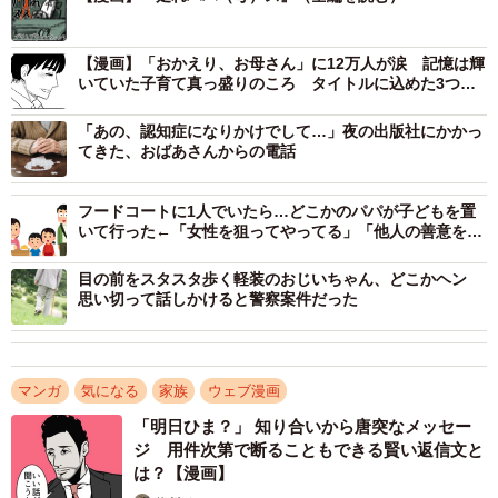
【漫画】「おかえり、お母さん」に12万人が涙 記憶は輝
いていた子育て真っ盛りのころ タイトルに込めた3つの
意味
「あの、認知症になりかけでして…」夜の出版社にかかっ
てきた、おばあさんからの電話
フードコートに1人でいたら…どこかのパパが子どもを置
いて行った←「女性を狙ってやってる」「他人の善意を頼
りにするな」
2/13
目の前をスタスタ歩く軽装のおじいちゃん、どこかヘン
調理中に指をザックリ切ったとメールが（ゆう｜ノープロブレムキャッ
思い切って話しかけると警察案件だった
トさん提供）
さらに、ゆうさんを病院に運んでくれた義理の母（ゆうさ
マンガ
気になる
家族
ウェブ漫画
んの夫の母）へのお礼の手土産として、自宅の畑で育てた
「明日ひま？」 知り合いから唐突なメッセー
新鮮なきゅうりを手に、娘のもとへ急いで駆けつけます。
ジ 用件次第で断ることもできる賢い返信文と
は？【漫画】
同作の読者からは「お母さんが心配になる気持ちも走り回