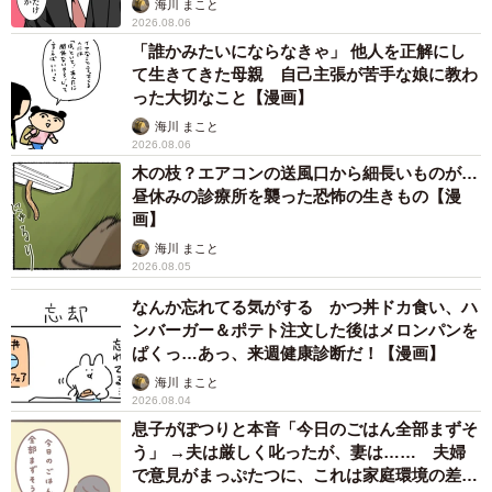
海川 まこと
る気持ちもよくわかります」「聞いただけで痛い」などゆ
2026.08.06
「誰かみたいにならなきゃ」 他人を正解にし
うさんを心配する声が多数寄せられています。当時の詳し
て生きてきた母親 自己主張が苦手な娘に教わ
い状況について、作者のゆう｜ノープロブレムキャットさ
った大切なこと【漫画】
んに話を聞きました。
海川 まこと
2026.08.06
木の枝？エアコンの送風口から細長いものが…
昼休みの診療所を襲った恐怖の生きもの【漫
画】
海川 まこと
2026.08.05
なんか忘れてる気がする かつ丼ドカ食い、ハ
ンバーガー＆ポテト注文した後はメロンパンを
ぱくっ…あっ、来週健康診断だ！【漫画】
海川 まこと
2026.08.04
息子がぽつりと本音「今日のごはん全部まずそ
う」 →夫は厳しく叱ったが、妻は…… 夫婦
で意見がまっぷたつに、これは家庭環境の差？