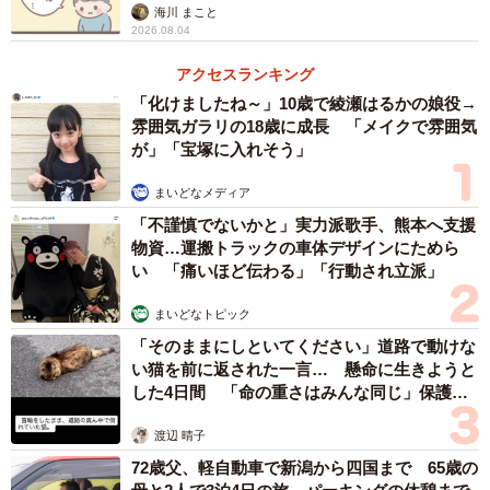
【漫画】
海川 まこと
2026.08.04
アクセスランキング
「化けましたね～」10歳で綾瀬はるかの娘役→
雰囲気ガラリの18歳に成長 「メイクで雰囲気
が」「宝塚に入れそう」
まいどなメディア
3/13
「不謹慎でないかと」実力派歌手、熊本へ支援
物資…運搬トラックの車体デザインにためら
治療費が払えないゆうさんのためにお金をかき集める！（ゆう｜ノープ
い 「痛いほど伝わる」「行動され立派」
ロブレムキャットさん提供）
まいどなトピック
母「どっかから見てた？」
「そのままにしといてください」道路で動けな
い猫を前に返された一言… 懸命に生きようと
ー同作で描かれた状況を詳しく教えて下さい。
した4日間 「命の重さはみんな同じ」保護団
体代表の訴え
夕方6時ごろ、夜ご飯の準備をしていたのですが…その日は
渡辺 晴子
豚汁を作ろうとしていて、人参を切っている時に、新調し
72歳父、軽自動車で新潟から四国まで 65歳の