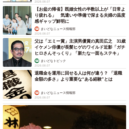
2026.08.07
▽Instagram
【お盆の帰省】既婚女性の半数以上が「日常よ
り疲れる」 気遣いや準備で深まる夫婦の温度
https://www.instagram.com/yu_cat_illustration/
感ギャップ鮮明に
▽X（旧Twitter）
まいどなニュース情報部
https://x.com/YUNID_CAT
2026.08.07
▽ブログ
父は「エミー賞」主演男優賞の真田広之 31歳
イケメン俳優が長髪ヒゲのワイルド近影「ガチ
https://noproblem-cat.napbizblog.jp/
ヒロさんそっくり」「新たな一面もステキ」
まいどなトピック
2026.08.07
退職金を運用に回せる人は何が違う？ 「退職
金額の多さ」より重要な“ある経験”とは
まいどなニュース情報部
2026.08.07