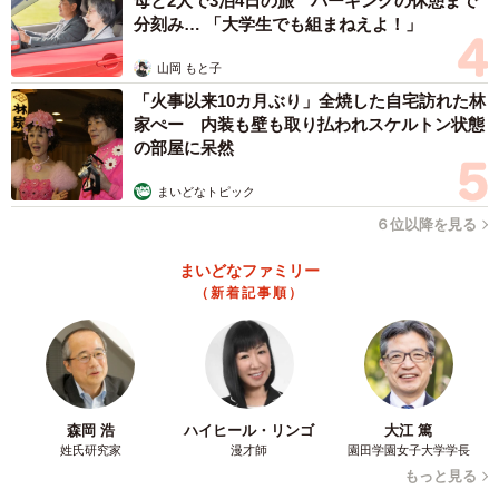
たばかりの包丁で思いっきりやってしまいました…。削い
母と2人で3泊4日の旅 パーキングの休憩まで
分刻み… 「大学生でも組まねえよ！」
でしまったところをくっつけて握り込み、手を高く上げな
がらお義母さんの元へ走りました！お義母さんが仕事から
山岡 もと子
帰ってきてくれていて本当に良かったなと思います。
「火事以来10カ月ぶり」全焼した自宅訪れた林
家ぺー 内装も壁も取り払われスケルトン状態
の部屋に呆然
まいどなトピック
６位以降を見る
まいどなファミリー
（新着記事順）
森岡 浩
ハイヒール・リンゴ
大江 篤
姓氏研究家
漫才師
園田学園女子大学学長
4/13
もっと見る