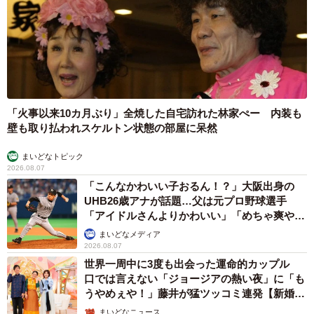
「火事以来10カ月ぶり」全焼した自宅訪れた林家ぺー 内装も
壁も取り払われスケルトン状態の部屋に呆然
まいどなトピック
2026.08.07
「こんなかわいい子おるん！？」大阪出身の
UHB26歳アナが話題…父は元プロ野球選手
「アイドルさんよりかわいい」「めちゃ爽や
か」
まいどなメディア
2026.08.07
世界一周中に3度も出会った運命的カップル
口では言えない「ジョージアの熱い夜」に「も
うやめぇや！」藤井が猛ツッコミ連発【新婚さ
ん】
まいどなニュース