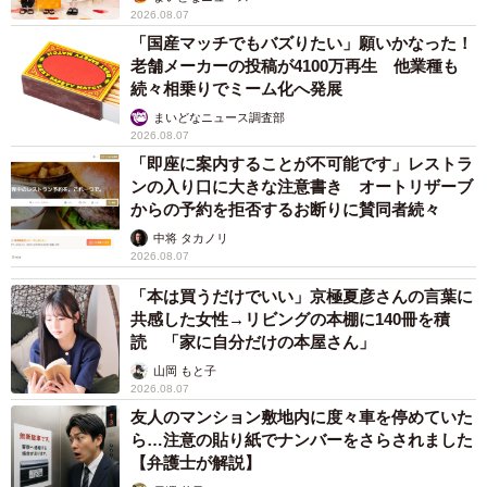
2026.08.07
「国産マッチでもバズりたい」願いかなった！
老舗メーカーの投稿が4100万再生 他業種も
続々相乗りでミーム化へ発展
まいどなニュース調査部
2026.08.07
「即座に案内することが不可能です」レストラ
ンの入り口に大きな注意書き オートリザーブ
からの予約を拒否するお断りに賛同者続々
中将 タカノリ
2026.08.07
「本は買うだけでいい」京極夏彦さんの言葉に
共感した女性→リビングの本棚に140冊を積
読 「家に自分だけの本屋さん」
山岡 もと子
2026.08.07
友人のマンション敷地内に度々車を停めていた
ら…注意の貼り紙でナンバーをさらされました
【弁護士が解説】