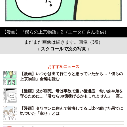
【漫画】『僕らの上京物語』2（ユータロさん提供）
まだまだ画像は続きます。画像（3/9）
↓ スクロールで次の写真 ↓
おすすめニュース
【漫画】いつかは出て行こうと思っていたから…「僕らの
上京物語」全編を読む
【漫画】父が病死、母は事故で重い後遺症 幼い妹や弟を
守るために…「君なら30億稼げるかもしれません」 高3
男子が進路調査票に書いた職業とは
【漫画】タワマンに住んで後悔してる…比べ続けた果てに
気づいた「幸せ」とは