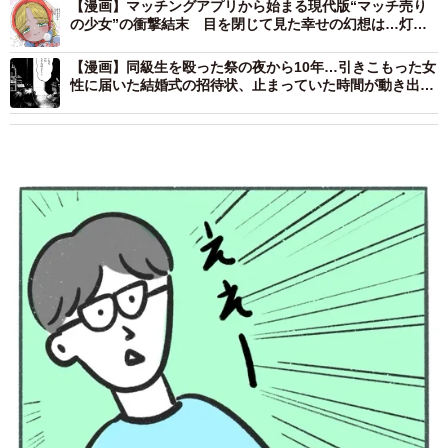
【漫画】マッチングアプリから始まる現代版“マッチ売り
の少女”の衝撃結末 目を閉じて見た幸せの幻想は…灯火
ではなく、一粒一粒の“静かな効き目”
【漫画】同級生を殴った祭の夜から10年…引きこもった女
性に届いた結婚式の招待状、止まっていた時間が動き出し
た