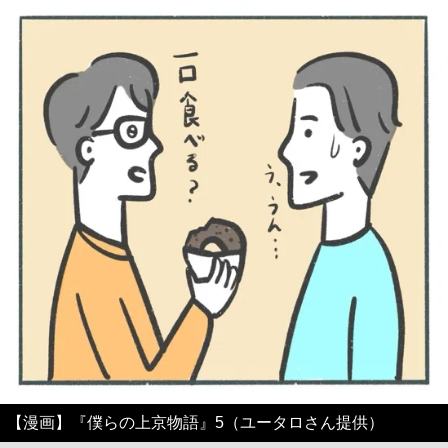
【漫画】『僕らの上京物語』5（ユータロさん提供）