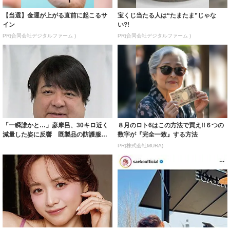
【当選】金運が上がる直前に起こるサ
宝くじ当たる人は“たまたま”じゃな
イン
い?!
PR(合同会社デジタルファーム )
PR(合同会社デジタルファーム )
「一瞬誰かと…」彦摩呂、30キロ近く
８月のロト6はこの方法で買え!!６つの
減量した姿に反響 既製品の防護服が
数字が『完全一致』する方法
着られると...
PR(株式会社MURA)