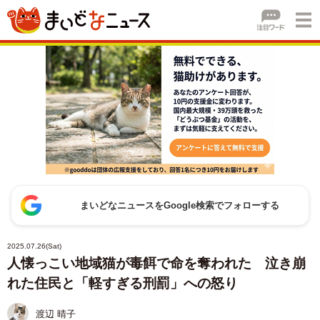
まいどなニュースをGoogle検索でフォローする
2025.07.26(Sat)
人懐っこい地域猫が毒餌で命を奪われた 泣き崩
れた住民と「軽すぎる刑罰」への怒り
渡辺 晴子