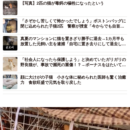
【写真】2匹の猫が毒餌の犠牲になったという
「さぞかし苦しくて怖かったでしょう」ボストンバッグに
閉じ込められた子猫2匹 警察が捜査「今からでも自首し
て謝って」
真夏のマンションに猫を置きざり勝手に退去→1カ月半も
放置した元飼い主を逮捕「自宅に置き去りにして退去した
ことが遺棄にあたる」
「社会人になったら保護しよう」と決めていたガリガリの
野良猫が、事故で瀕死の重傷！？→ボーナスをはたいて治
療、そして今
顔に大けがの子猫 小さな体に秘められた医師も驚く治癒
力 食欲旺盛で元気を取り戻した