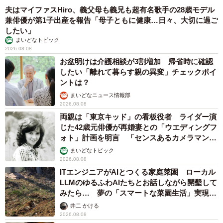
夫はマイファスHiro、義父母も義兄も超有名歌手の28歳モデル
兼俳優が第1子出産を報告「母子ともに健康…日々、大切に過ご
したい」
まいどなトピック
2026.08.08
お盆明けは介護相談が3割増加 帰省時に確認
したい「離れて暮らす親の異変」チェックポイ
ントは？
まいどなニュース情報部
2026.08.08
両親は「東京キッド」の看板役者 ライダー演
じた42歳元俳優が再婚妻との「ウエディングフ
ォト」計画を明言 「センスあるカメラマン求
む」
まいどなトピック
2026.08.08
ITエンジニアがAIとつくる家庭菜園 ローカル
LLMのゆるふわAIたちとお話しながら開墾して
みたら… 夢の「スマートな菜園生活」実現な
るか
井二 かける
2026.08.08