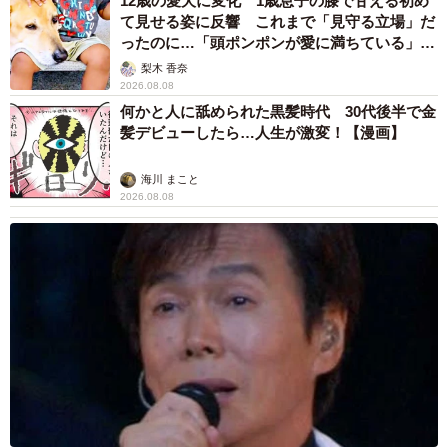
12歳の愛犬に変化 1歳息子の膝で甘える初め
て見せる姿に反響 これまで「見守る立場」だ
ったのに…「頭ポンポンが愛に満ちている」
「尊…」
梨木 香奈
2026.08.08
何かと人に舐められた黒髪時代 30代後半で金
髪デビューしたら…人生が激変！【漫画】
海川 まこと
2026.08.08