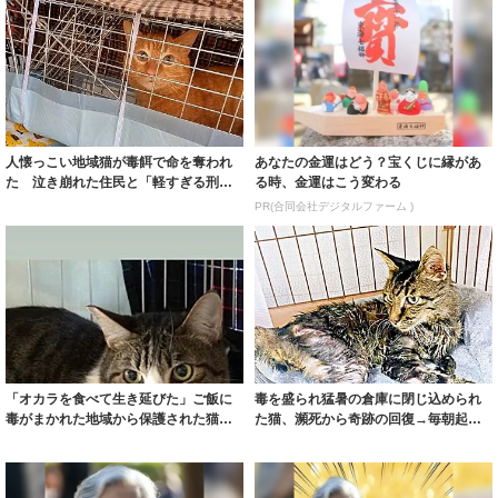
人懐っこい地域猫が毒餌で命を奪われ
あなたの金運はどう？宝くじに縁があ
た 泣き崩れた住民と「軽すぎる刑
る時、金運はこう変わる
罰」への怒り
PR(合同会社デジタルファーム )
「オカラを食べて生き延びた」ご飯に
毒を盛られ猛暑の倉庫に閉じ込められ
毒がまかれた地域から保護された猫…
た猫、瀕死から奇跡の回復→毎朝起こ
飼い主が緊急...
してくれる甘...