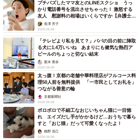
プチバズしたママ友とのLINEスクショ うっ
かり電話番号を流出させちゃった！ 激怒する
友人 慰謝料の相場はいくらですか【弁護士が
解説】
長澤 芳子
2026.08.08
「テレビより私を見て？」パパの目の前に陣取
る犬に1.4万いいね あまりにも健気な熱烈ア
ピールのちょっと切ない結末
梨木 香奈
2026.08.08
太っ腹！京都の老舗中華料理店がフルコース料
理50人前を無料提供 「一市民としてお礼を」
つながる善意の輪
京都新聞社
2026.08.08
ボロボロで不細工なおじいちゃん猫に一目惚
れ エイズだし手がかかるけど…おうちで暮ら
すと「おじ猫」だって可愛くなったよ！
鶴野 浩己
2026.08.08