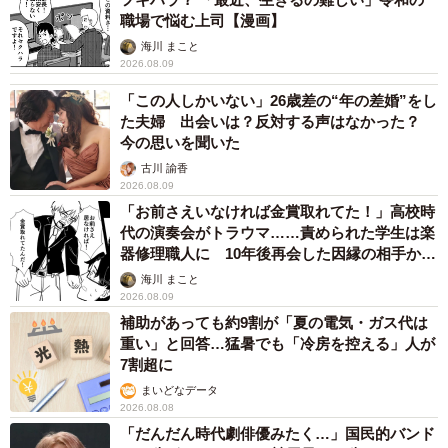
職場で悩む上司【漫画】
海川 まこと
2026.08.09
「この人しかいない」26歳差の“年の差婚”をし
た夫婦 出会いは？反対する声はなかった？
今の思いを聞いた
古川 諭香
2026.08.09
「お前さえいなければ金賞取れてた！」高校時
代の演奏会がトラウマ……責められた学生は楽
器修理職人に 10年後再会した因縁の相手から
思わぬ申し出【漫画】
海川 まこと
2026.08.09
補助があっても約9割が「夏の電気・ガス代は
重い」と回答…猛暑でも「冷房を控える」人が
7割超に
まいどなデータ
2026.08.08
「だんだん時代劇俳優みたく…」国民的バンド