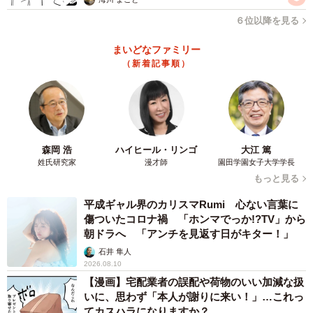
６位以降を見る
まいどなファミリー
（新着記事順）
森岡 浩
ハイヒール・リンゴ
大江 篤
姓氏研究家
漫才師
園田学園女子大学学長
もっと見る
平成ギャル界のカリスマRumi 心ない言葉に
傷ついたコロナ禍 「ホンマでっか!?TV」から
朝ドラへ 「アンチを見返す日がキター！」
石井 隼人
2026.08.10
【漫画】宅配業者の誤配や荷物のいい加減な扱
いに、思わず「本人が謝りに来い！」…これっ
てカスハラになりますか？