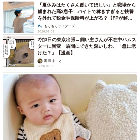
「夏休みはたくさん働いてほしい」と職場から
頼まれた高2息子 バイトで稼ぎすぎると扶養
を外れて税金や保険料が上がる？【FPが解
説】
もくもくライターズ
2026.08.08
2泊3日の東京出張→飼い主さんが不在中ハムス
ターに異変 眉間にできた深いしわ、「急に老
けた？」【漫画】
海川 まこと
2026.08.08