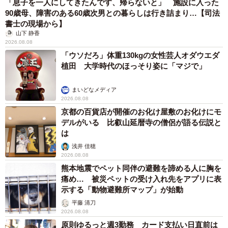
「息子を一人にしてきたんです、帰らないと」 施設に入った
90歳母、障害のある60歳次男との暮らしは行き詰まり…【司法
書士の現場から】
山下 静香
2026.08.08
「ウソだろ」体重130kgの女性芸人オダウエダ
植田 大学時代のほっそり姿に「マジで」
まいどなメディア
2026.08.08
京都の百貨店が開催のお化け屋敷のお化けにモ
デルがいる 比叡山延暦寺の僧侶が語る伝説と
は
浅井 佳穂
2026.08.08
熊本地震でペット同伴の避難を諦める人に胸を
痛め… 被災ペットの受け入れ先をアプリに表
示する「動物避難所マップ」が始動
平藤 清刀
2026.08.08
原則ゆるっと週3勤務 カード支払い日直前は