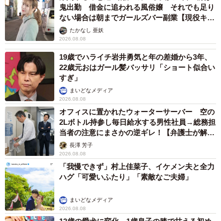
鬼出勤 借金に追われる風俗嬢 それでも足り
ない場合は朝までガールズバー副業【現役キャ
ストに取材】
たかなし 亜妖
2026.08.08
19歳でハライチ岩井勇気と年の差婚から3年、
22歳元おはガール髪バッサリ「ショート似合い
すぎ」
まいどなメディア
2026.08.08
オフィスに置かれたウォーターサーバー 空の
2Lボトル持参し毎日給水する男性社員→総務担
当者の注意にまさかの逆ギレ！【弁護士が解
説】
長澤 芳子
2026.08.08
「我慢できず」村上佳菜子、イケメン夫と全力
ハグ「可愛いふたり」「素敵なご夫婦」
まいどなメディア
2026.08.08