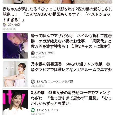
赤ちゃんが気になる？ひょっこり顔を出す2匹の猫の愛らしさに
悶絶…！ 「こんなかわいい構図あります？」「ベストショッ
トすぎる！」
梨木 香奈
2026.08.08
酔って転んでアザだらけ ネイルも折れて超悲
惨 ケガが絶えない夜のお仕事 「病院代」と
数万円を渡す神客も！【現役キャストに取材】
たかなし 亜妖
2026.08.07
乃木坂46賀喜遥香 5年ぶり週チャン表紙 巻
頭グラビアでは激レアなメガネルームウエア姿
まいどなニュースエンタメ部
2026.08.07
3児の母 43歳女優の肩見せコーデでファンざ
わざわ 「色っぽすぎて思わず二度見」「むっ
かしからずっと可愛い」
まいどなトピック
2026.08.07