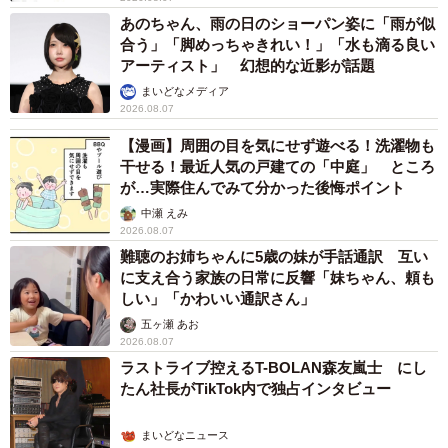
あのちゃん、雨の日のショーパン姿に「雨が似
合う」「脚めっちゃきれい！」「水も滴る良い
アーティスト」 幻想的な近影が話題
まいどなメディア
2026.08.07
【漫画】周囲の目を気にせず遊べる！洗濯物も
干せる！最近人気の戸建ての「中庭」 ところ
が…実際住んでみて分かった後悔ポイント
中瀬 えみ
2026.08.07
難聴のお姉ちゃんに5歳の妹が手話通訳 互い
に支え合う家族の日常に反響「妹ちゃん、頼も
しい」「かわいい通訳さん」
五ヶ瀬 あお
2026.08.07
ラストライブ控えるT-BOLAN森友嵐士 にし
たん社長がTikTok内で独占インタビュー
まいどなニュース