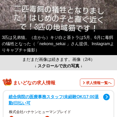
3匹は兄弟猫。（左から）キジ白と茶トラは5月、6月に毒餌
の犠牲となった（「nekono_sekai 」さん提供、Instagramよ
りキャプチャ撮影）
まだまだ画像は続きます。画像（2/4）
↓ スクロールで次の写真 ↓
まいどなの求人情報
求人情報一覧へ
総合病院の医療事務スタッフ/未経験OK/17:00退
勤/日払い可
株式会社ハナケンヒューマンブレイド