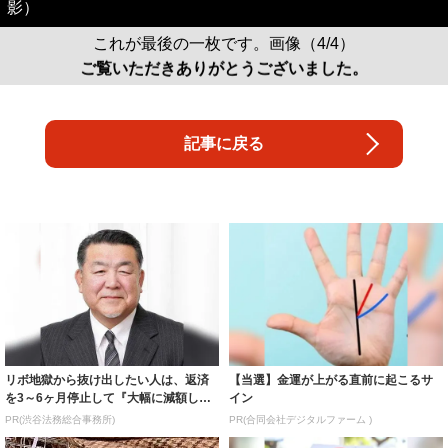
影）
これが最後の一枚です。画像（4/4）
ご覧いただきありがとうございました。
記事に戻る
リボ地獄から抜け出したい人は、返済
【当選】金運が上がる直前に起こるサ
を3～6ヶ月停止して『大幅に減額して
イン
から返済す...
PR(渋谷法務総合事務所)
PR(合同会社デジタルファーム )