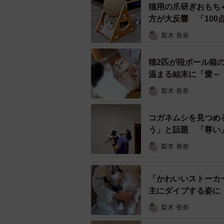
猫用の爪研ぎおもち
方が大反響 「10
梨木 香奈
猫2匹が段ボール箱
温まる結末に「愛～
梨木 香奈
コガネムシを見つめ
う」と話題 「尊い
梨木 香奈
同居猫のしらすちゃんが大好き！
「かわいいストーカ
特に先住猫のしらすちゃんのことが
主にダイブする姿に
ーカー”に。
梨木 香奈