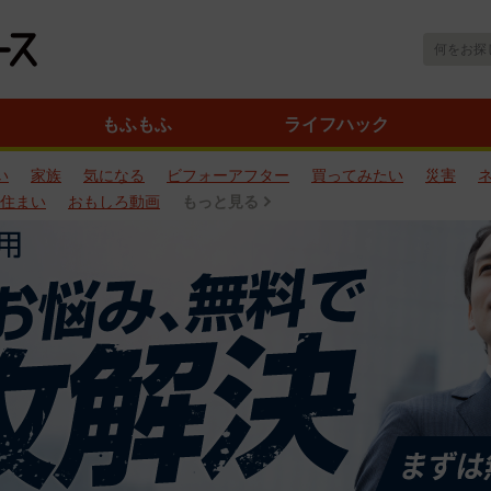
もふもふ
ライフハック
い
家族
気になる
ビフォーアフター
買ってみたい
災害
住まい
おもしろ動画
もっと見る