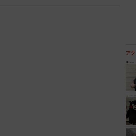
象とは裏腹に、家に帰ってからのめかぶちゃんは…。
かぶですが、家に帰ったら人間より猫が好き！すごく冷
アク