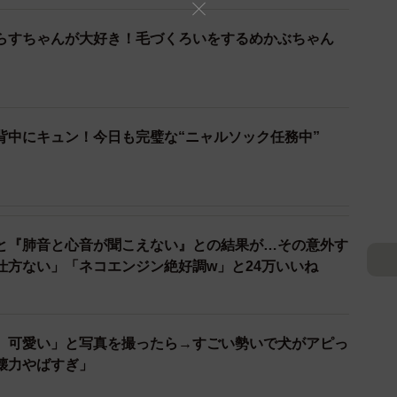
すちゃんが大好き！毛づくろいをするめかぶちゃん
2/12
ートなめかぶちゃん（画像提供：硝子さん）
ないようにと、相性の合う猫を探しに譲渡会を訪れた飼
背中にキュン！今日も完璧な“ニャルソック任務中”
に行く予定でしたが、思いがけない出会いが待っていま
生後4カ月だっためかぶに一目惚れしました。夫に抱っ
と『肺音と心音が聞こえない』との結果が…その意外す
喉を鳴らして…譲渡会のスタッフさんが『あら！はじめ
仕方ない」「ネコエンジン絶好調w」と24万いいね
たわ！』と驚いていました」
ゃんは飼い主さんご夫婦のもとへ。「ありがたいご縁を
、可愛い」と写真を撮ったら→すごい勢いで犬がアピっ
ります。
壊力やばすぎ」