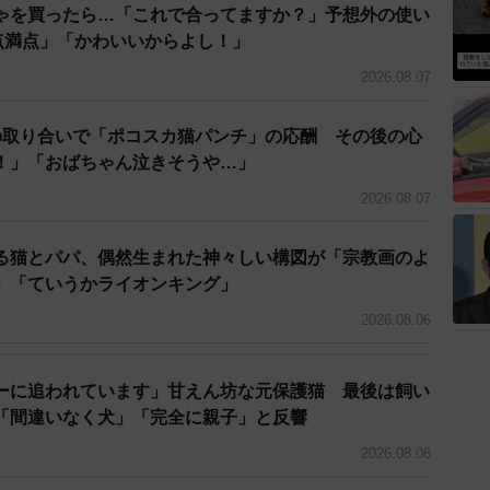
ゃを買ったら…「これで合ってますか？」予想外の使い
0点満点」「かわいいからよし！」
2026.08.07
の取り合いで「ポコスカ猫パンチ」の応酬 その後の心
！」「おばちゃん泣きそうや…」
2026.08.07
る猫とパパ、偶然生まれた神々しい構図が「宗教画のよ
」「ていうかライオンキング」
3/12
2026.08.06
 毛づくろいをするめかぶちゃん（画像提供：硝子さん）
ーに追われています」甘えん坊な元保護猫 最後は飼い
大好きだったようで、ひたすら後をついて回る“猫スト
「間違いなく犬」「完全に親子」と反響
2026.08.06