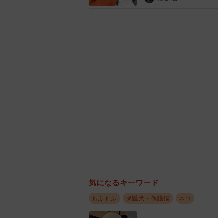
ところが、そんな「甘えん坊」の印
「ゴロゴロ喉を鳴らしてたはずのめ
たい！（笑）」
気になるキーワード
もふもふ
保護犬・保護猫
ネコ