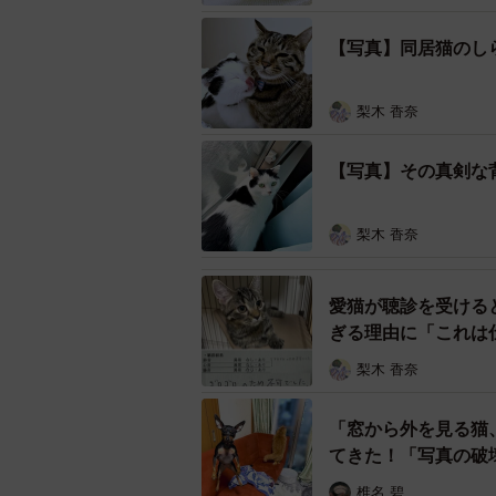
【写真】同居猫のしら
梨木 香奈
まん丸おめめがキュ
先住猫の「しらす」ちゃんが寂しく
【写真】その真剣な
い主さんご夫婦。当初は別の猫を見
した。
梨木 香奈
「一緒に譲渡会に行った夫が、当時
愛猫が聴診を受ける
こされた瞬間、めかぶがゴロゴロと
ぎる理由に「これは
てこの子が抱っこされて喉を鳴らし
梨木 香奈
他にも希望者がいた中で、めかぶち
「窓から外を見る猫
いただいた」と当時の感謝を振り返
てきた！「写真の破
椎名 碧