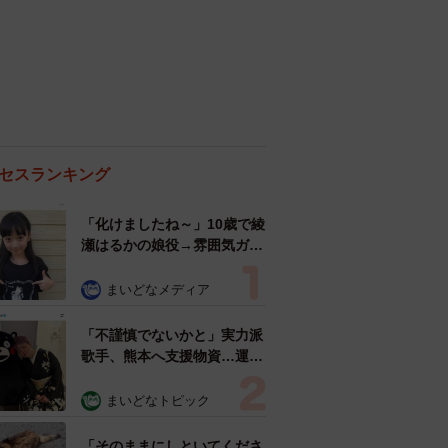
セスランキング
「化けましたね～」10歳で綾
瀬はるかの娘役→雰囲気ガラ
リの18歳に成長 「メイクで
雰囲気が」「宝塚に入れそ
まいどなメディア
う」
「不謹慎でないかと」実力派
歌手、熊本へ支援物資…運搬
トラックの車体デザインにた
めらい 「痛いほど伝わる」
まいどなトピック
「行動され立派」
「そのままにしといてくださ