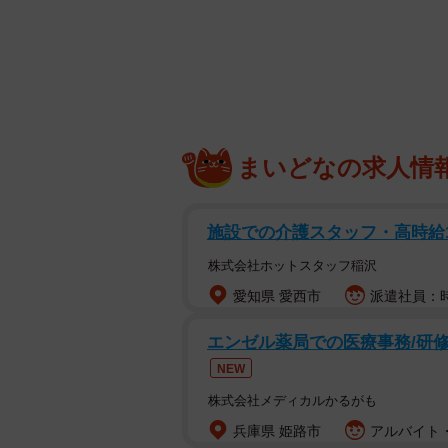
お迎えしたころ
譲渡会で初めて抱っこされた瞬間、
も驚き、「はじめてこの子が喉を鳴
からすべてが始まりました。
まいどなの求人情
Xユーザーの硝子さん（@Purin2
ちゃん。現在5歳になるめかぶちゃ
施設での介護スタッフ・高時給1,
持ちが引き寄せた、まさに運命のよ
株式会社ホットスタッフ稲沢
愛知県 愛西市
派遣社員：時給
抱っこでゴロゴロ…そこからす
エンゼル薬局での医療事務/研修
NEW
株式会社メディカルかるがも
兵庫県 姫路市
アルバイト・