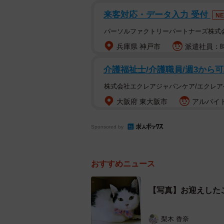
来客対応・データ入力 受付
N
パーソルファクトリーパートナーズ株式
兵庫県 神戸市
派遣社員：時
介護福祉士/介護職員/週3から
株式会社エクレアジャパンケア/エクレ
大阪府 東大阪市
アルバイト
Sponsored by
おすすめニュース
【写真】お迎えした
梨木 香奈