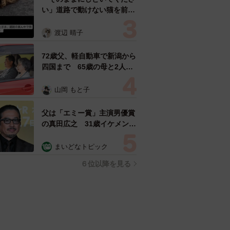
い」道路で動けない猫を前に
返された一言… 懸命に生き
ようとした4日間 「命の重
渡辺 晴子
さはみんな同じ」保護団体代
表の訴え
72歳父、軽自動車で新潟から
四国まで 65歳の母と2人で
3泊4日の旅 パーキングの休
憩まで分刻み… 「大学生で
山岡 もと子
も組まねえよ！」
父は「エミー賞」主演男優賞
の真田広之 31歳イケメン俳
優が長髪ヒゲのワイルド近影
「ガチヒロさんそっくり」
まいどなトピック
「新たな一面もステキ」
６位以降を見る