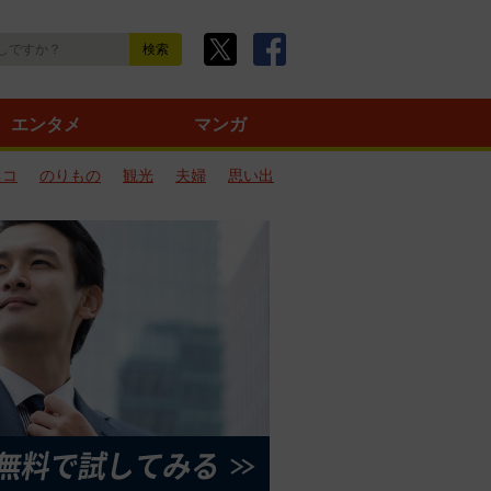
エンタメ
マンガ
ネコ
のりもの
観光
夫婦
思い出