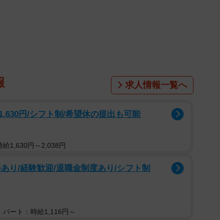
1/12
のめかぶちゃん（画像提供：硝子さん）
ゴロゴロと喉を鳴らした子猫。その反応にスタッフさん
らしたわ」と声をあげたといいます。そして、そのとき
報
求人情報一覧へ
0191）が家族に迎えたのは、元保護猫の女の子「めかぶ」
んとの出会いは、家族の思いと、猫自身のまっすぐな気
630円/シフト制/希望休の提出も可能
うな出来事でした。
1,630円～2,038円
べてが始まった
あり/経験歓迎/退職金制度あり/シフト制
パート：時給1,116円～