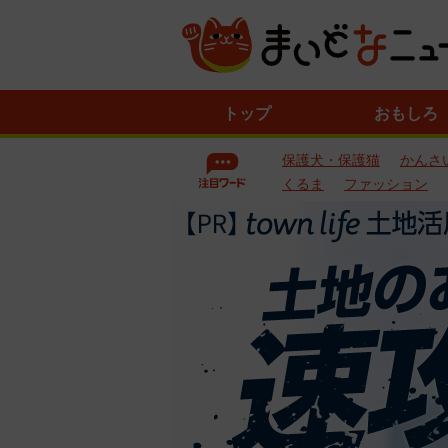
ニ
トップ
おもしろ
ュ
ー
保護犬・保護猫
かんさ
ス
一
くるま
ファッション
覧