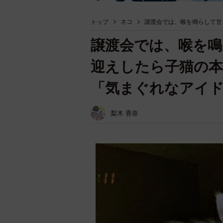
トップ
ネコ
譲渡会では、喉を鳴らして甘
譲渡会では、喉を
迎えしたら子猫の本
「気まぐれなアイ
梨木 香奈