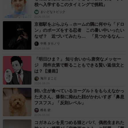
校へ入学するこのタイミングで挑戦」
まいどなトピック
2026.08.06
京都駅をぶらぶら→ホームの隅に何やら「ドロ
ン」のポーズをする忍者 この暑い中いったい
なぜ？ 近づいてみたら… 「見つかるなんて
未熟」
中将 タカノリ
2026.08.06
「明日ひま？」 知り合いから唐突なメッセー
ジ 用件次第で断ることもできる賢い返信文と
は？【漫画】
海川 まこと
2026.08.06
飼い主が食べているヨーグルトをもらえなかっ
た犬さん、爆裂に拗ねた顔がかわいすぎ「鼻息
フスフス」「反則レベル」
椎名 碧
2026.08.06
コガネムシを見つめる猫とパパ、偶然生まれた