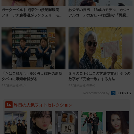
ガーターベルトで際立つ妖艶脚線美
紗栄子の長男 18歳のモデル、カジュ
フリーアナ森香澄がランジェリーモデ
アルコーデのおしゃれ近影が「両親の
ルに ｢PE...
いいとこ取...
「たばこ税なし」600円→83円の新型
８月のロト6はこの方法で買え!!６つの
タバコに喫煙者群がる
数字が『完全一致』する方法
PR(株式会社HAL)
PR(株式会社MURA)
Recommended by
昨日の人気フォトセレクション