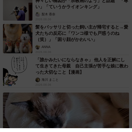
神々しい構図が「宗教画のよう」と話題 「尊
い」「ていうかライオンキング」
梨木 香奈
2026.08.06
髪をバッサリと切った飼い主が帰宅すると→愛
犬たちの反応に「ワンコ様でも戸惑うのね
（笑）」「困り顔がかわいい」
ANNA
2026.08.06
「誰かみたいにならなきゃ」 他人を正解にし
て生きてきた母親 自己主張が苦手な娘に教わ
った大切なこと【漫画】
海川 まこと
2026.08.06