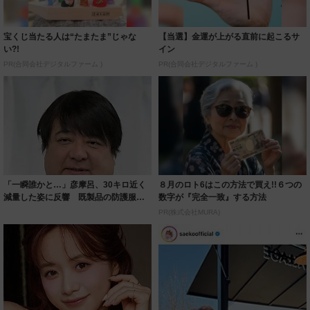
宝くじ当たる人は“たまたま”じゃな
【当選】金運が上がる直前に起こるサ
い?!
イン
PR(合同会社デジタルファーム )
PR(合同会社デジタルファーム )
「一瞬誰かと…」彦摩呂、30キロ近く
８月のロト6はこの方法で買え!!６つの
減量した姿に反響 既製品の防護服が
数字が『完全一致』する方法
着られると...
PR(株式会社MURA)