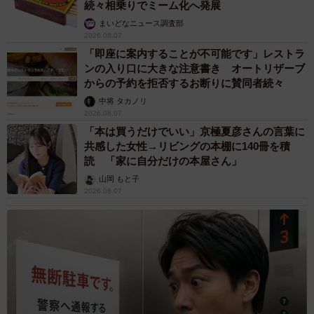
続々相乗りでミーム化へ発展
まいどなニュース調査部
2026.08.07
「即座に案内することが不可能です」レストラ
ンの入り口に大きな注意書き オートリザーブ
からの予約を拒否するお断りに賛同者続々
中将 タカノリ
2026.08.07
「本は買うだけでいい」京極夏彦さんの言葉に
共感した女性→リビングの本棚に140冊を積
読 「家に自分だけの本屋さん」
山岡 もと子
2026.08.07