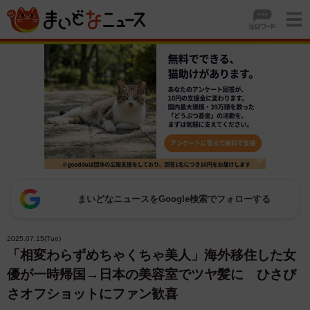
まいどなニュースをGoogle検索でフォローする
2025.07.15(Tue)
「相変わらずめちゃくちゃ美人」海外移住した女
優が一時帰国→日本の美容室でツヤ髪に ひさび
さオフショットにファン歓喜