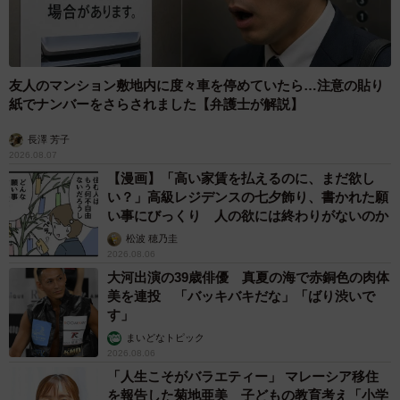
友人のマンション敷地内に度々車を停めていたら…注意の貼り
紙でナンバーをさらされました【弁護士が解説】
長澤 芳子
2026.08.07
【漫画】「高い家賃を払えるのに、まだ欲し
い？」高級レジデンスの七夕飾り、書かれた願
い事にびっくり 人の欲には終わりがないのか
松波 穂乃圭
2026.08.06
大河出演の39歳俳優 真夏の海で赤銅色の肉体
美を連投 「バッキバキだな」「ばり渋いで
す」
まいどなトピック
2026.08.06
「人生こそがバラエティー」 マレーシア移住
を報告した菊地亜美 子どもの教育考え「小学