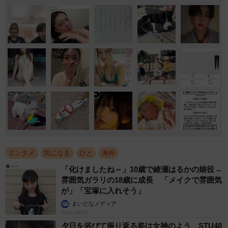
エンタメ
気になる
ひと
海外
「化けましたね～」10歳で綾瀬はるかの娘役→
雰囲気ガラリの18歳に成長 「メイクで雰囲気
が」「宝塚に入れそう」
まいどなメディア
2026.08.07
夕日を浴びて振り返る姿は女神のよう STU48