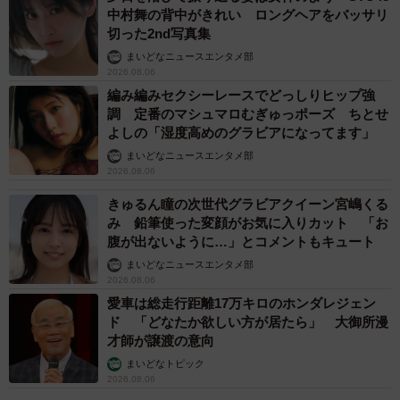
中村舞の背中がきれい ロングヘアをバッサリ
切った2nd写真集
まいどなニュースエンタメ部
2026.08.06
編み編みセクシーレースでどっしりヒップ強
調 定番のマシュマロむぎゅっポーズ ちとせ
よしの「湿度高めのグラビアになってます」
まいどなニュースエンタメ部
2026.08.06
きゅるん瞳の次世代グラビアクイーン宮嶋くる
み 鉛筆使った変顔がお気に入りカット 「お
腹が出ないように…」とコメントもキュート
まいどなニュースエンタメ部
2026.08.06
愛車は総走行距離17万キロのホンダレジェン
ド 「どなたか欲しい方が居たら」 大御所漫
才師が譲渡の意向
まいどなトピック
2026.08.06