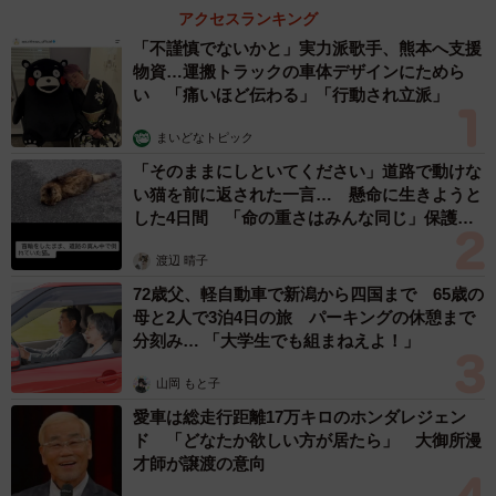
アクセスランキング
「不謹慎でないかと」実力派歌手、熊本へ支援
物資…運搬トラックの車体デザインにためら
い 「痛いほど伝わる」「行動され立派」
まいどなトピック
「そのままにしといてください」道路で動けな
い猫を前に返された一言… 懸命に生きようと
した4日間 「命の重さはみんな同じ」保護団
体代表の訴え
渡辺 晴子
72歳父、軽自動車で新潟から四国まで 65歳の
母と2人で3泊4日の旅 パーキングの休憩まで
分刻み… 「大学生でも組まねえよ！」
山岡 もと子
愛車は総走行距離17万キロのホンダレジェン
ド 「どなたか欲しい方が居たら」 大御所漫
才師が譲渡の意向