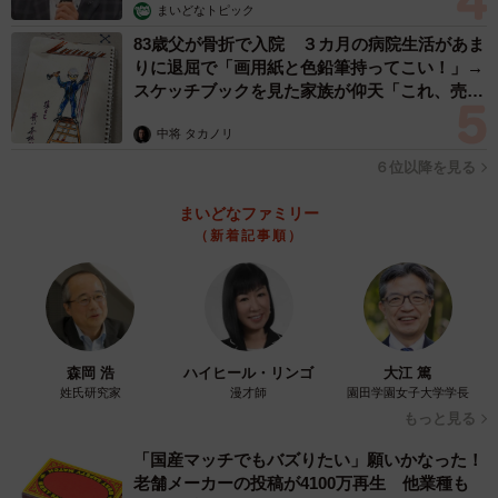
まいどなトピック
83歳父が骨折で入院 ３カ月の病院生活があま
りに退屈で「画用紙と色鉛筆持ってこい！」→
スケッチブックを見た家族が仰天「これ、売れ
ますよ…」
中将 タカノリ
６位以降を見る
まいどなファミリー
（新着記事順）
森岡 浩
ハイヒール・リンゴ
大江 篤
姓氏研究家
漫才師
園田学園女子大学学長
もっと見る
「国産マッチでもバズりたい」願いかなった！
老舗メーカーの投稿が4100万再生 他業種も