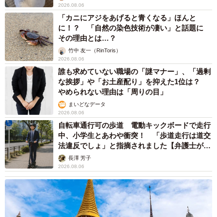
2026.08.06
「カニにアジをあげると青くなる」ほんと
に！？ 「自然の染色技術が凄い」と話題に
その理由とは…？
竹中 友一（RinToris）
2026.08.06
誰も求めていない職場の「謎マナー」、「過剰
な挨拶」や「お土産配り」を抑えた1位は？
やめられない理由は「周りの目」
まいどなデータ
2026.08.06
自転車通行可の歩道 電動キックボードで走行
中、小学生とあわや衝突！ 「歩道走行は道交
法違反でしょ」と指摘されました【弁護士が解
説】
長澤 芳子
2026.08.06