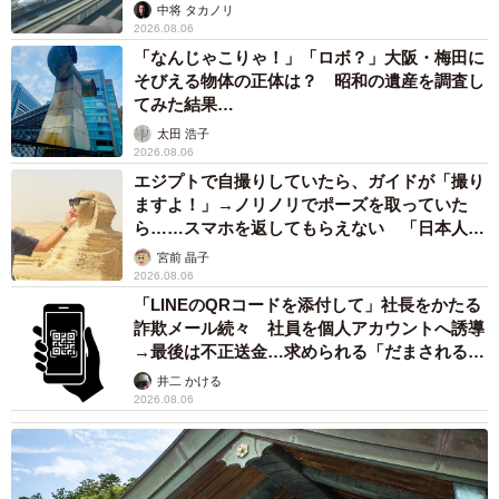
係が反響
中将 タカノリ
2026.08.06
「なんじゃこりゃ！」「ロボ？」大阪・梅田に
そびえる物体の正体は？ 昭和の遺産を調査し
てみた結果…
太田 浩子
2026.08.06
エジプトで自撮りしていたら、ガイドが「撮り
ますよ！」→ノリノリでポーズを取っていた
ら……スマホを返してもらえない 「日本人は
カモ代表かも」「私は6時間で3万円払った」
宮前 晶子
2026.08.06
「LINEのQRコードを添付して」社長をかたる
詐欺メール続々 社員を個人アカウントへ誘導
→最後は不正送金…求められる「だまされる前
提」の対策
井二 かける
2026.08.06