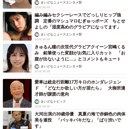
まいどなニュースエンタメ部
2026.08.06
編み編みセクシーレースでどっしりヒップ強
調 定番のマシュマロむぎゅっポーズ ちとせ
よしの「湿度高めのグラビアになってます」
まいどなニュースエンタメ部
2026.08.06
きゅるん瞳の次世代グラビアクイーン宮嶋くる
み 鉛筆使った変顔がお気に入りカット 「お
腹が出ないように…」とコメントもキュート
まいどなニュースエンタメ部
2026.08.06
愛車は総走行距離17万キロのホンダレジェン
ド 「どなたか欲しい方が居たら」 大御所漫
才師が譲渡の意向
まいどなトピック
2026.08.06
大河出演の39歳俳優 真夏の海で赤銅色の肉体
美を連投 「バッキバキだな」「ばり渋いで
す」