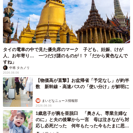
タイの電車の中で見た優先席のマーク 子ども、妊娠、けが
人、お年寄り… 一つだけ謎のものが！？「だから黄色なんで
すね」
中将 タカノリ
2026.08.06
【物価高が直撃】お盆帰省「予定なし」が約半
数 新幹線・高速バスの「使い分け」が鮮明に
まいどなニュース情報部
2026.08.06
1歳息子が腕を亜脱臼 「奥さん、専業主婦な
のに」と夫の後輩から一言 母は泣きながら対
応し必死だった 何年もたった今もたまに思い
出し…