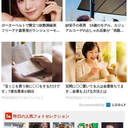
ガーターベルトで際立つ妖艶脚線美
紗栄子の長男 18歳のモデル、カジュ
フリーアナ森香澄がランジェリーモデ
アルコーデのおしゃれ近影が「両親の
ルに ｢PE...
いいとこ取...
「宝くじを買う前に〇〇をするだけで
玄関に〇〇置いてる人は金運落ちてま
す」7億当選者が続出
す…金運を上げる方法とは
PR(合同会社デジタルファーム )
PR(合同会社デジタルファーム )
Recommended by
昨日の人気フォトセレクション