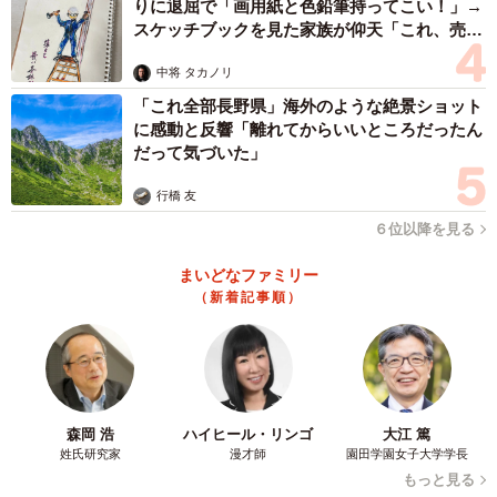
りに退屈で「画用紙と色鉛筆持ってこい！」→
スケッチブックを見た家族が仰天「これ、売れ
ますよ…」
中将 タカノリ
「これ全部長野県」海外のような絶景ショット
に感動と反響「離れてからいいところだったん
だって気づいた」
行橋 友
６位以降を見る
まいどなファミリー
（新着記事順）
森岡 浩
ハイヒール・リンゴ
大江 篤
姓氏研究家
漫才師
園田学園女子大学学長
もっと見る