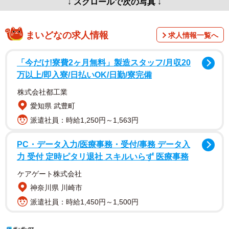
↓ スクロールで次の写真 ↓
まいどなの求人情報
求人情報一覧へ
「今だけ!寮費2ヶ月無料」製造スタッフ/月収20
万以上/即入寮/日払いOK/日勤/寮完備
株式会社都工業
愛知県 武豊町
派遣社員：時給1,250円～1,563円
PC・データ入力/医療事務・受付/事務 データ入
力 受付 定時ピタリ退社 スキルいらず 医療事務
ケアゲート株式会社
神奈川県 川崎市
派遣社員：時給1,450円～1,500円