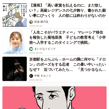
【漫画】「高い家賃を払えるのに、まだ欲し
い？」高級レジデンスの七夕飾り、書かれた願
い事にびっくり 人の欲には終わりがないのか
松波 穂乃圭
2026.08.06
「人生こそがバラエティー」 マレーシア移住
を報告した菊地亜美 子どもの教育考え「小学
校へ入学するこのタイミングで挑戦」
まいどなトピック
2026.08.06
京都駅をぶらぶら→ホームの隅に何やら「ドロ
ン」のポーズをする忍者 この暑い中いったい
なぜ？ 近づいてみたら… 「見つかるなんて
未熟」
中将 タカノリ
2026.08.06