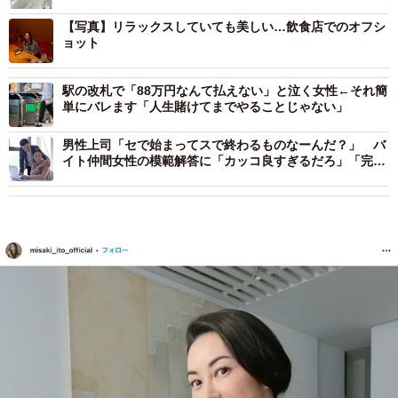
【写真】リラックスしていても美しい…飲食店でのオフシ
ョット
駅の改札で「88万円なんて払えない」と泣く女性←それ簡
単にバレます「人生賭けてまでやることじゃない」
男性上司「セで始まってスで終わるものなーんだ？」 バ
イト仲間女性の模範解答に「カッコ良すぎるだろ」「完璧
な返し！」