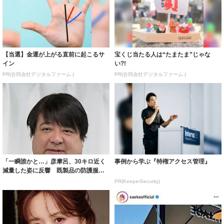
【当選】金運が上がる直前に起こるサ
宝くじ当たる人は“たまたま”じゃな
イン
い?!
PR(合同会社デジタルファーム )
PR(合同会社デジタルファーム )
「一瞬誰かと…」彦摩呂、30キロ近く
事例から学ぶ『特権アクセス管理』
減量した姿に反響 既製品の防護服が
着られると...
PR(KeeperSecurity)