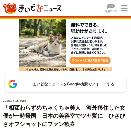
まいどなニュースをGoogle検索でフォローする
2025.07.15(Tue)
「相変わらずめちゃくちゃ美人」海外移住した女
優が一時帰国→日本の美容室でツヤ髪に ひさび
さオフショットにファン歓喜