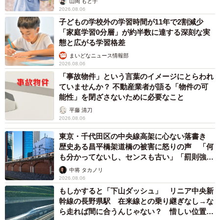
山岡 もと子
2026.08.06
子どもの学校外の学習時間が11年で2割減少
「家庭学習0分層」が約半数に達する深刻な実
態と広がる学習格差
まいどなニュース情報部
2026.08.06
「事故物件」という言葉のイメージにとらわれ
ていませんか？ 不動産業者が語る「物件の可
能性」を閉ざさないために必要なこと
平藤 清刀
2026.08.06
東京・千代田区の中央線高架に心ない落書き
歴史ある昌平橋架道橋の被害に怒りの声 「何
も分かってないし、センスも古い」「罰則強化
して」
中将 タカノリ
2026.08.06
もしかすると「下山ダッシュ」 リニア中央新
幹線の長野県駅 在来線との乗り継ぎなし→な
ら走れば間に合うんじゃない？ 惜しい位置関