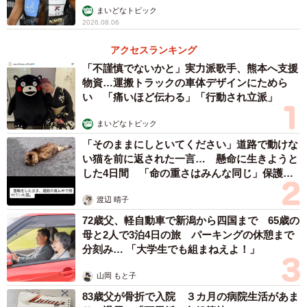
まいどなトピック
2026.08.06
アクセスランキング
「不謹慎でないかと」実力派歌手、熊本へ支援
物資…運搬トラックの車体デザインにためら
い 「痛いほど伝わる」「行動され立派」
まいどなトピック
「そのままにしといてください」道路で動けな
い猫を前に返された一言… 懸命に生きようと
した4日間 「命の重さはみんな同じ」保護団
体代表の訴え
渡辺 晴子
72歳父、軽自動車で新潟から四国まで 65歳の
母と2人で3泊4日の旅 パーキングの休憩まで
分刻み… 「大学生でも組まねえよ！」
山岡 もと子
83歳父が骨折で入院 ３カ月の病院生活があま