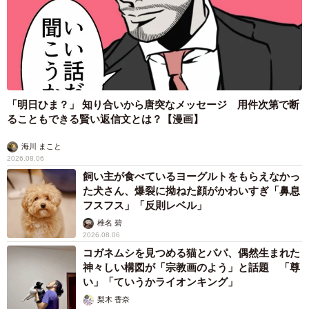
「明日ひま？」 知り合いから唐突なメッセージ 用件次第で断
ることもできる賢い返信文とは？【漫画】
海川 まこと
2026.08.06
飼い主が食べているヨーグルトをもらえなかっ
た犬さん、爆裂に拗ねた顔がかわいすぎ「鼻息
フスフス」「反則レベル」
椎名 碧
2026.08.06
コガネムシを見つめる猫とパパ、偶然生まれた
神々しい構図が「宗教画のよう」と話題 「尊
い」「ていうかライオンキング」
梨木 香奈