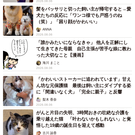
2026.08.06
髪をバッサリと切った飼い主が帰宅すると→愛
犬たちの反応に「ワンコ様でも戸惑うのね
（笑）」「困り顔がかわいい」
ANNA
2026.08.06
「誰かみたいにならなきゃ」 他人を正解にし
て生きてきた母親 自己主張が苦手な娘に教わ
った大切なこと【漫画】
海川 まこと
2026.08.06
「かわいいストーカーに追われています」甘え
ん坊な元保護猫 最後は飼い主にダイブする姿
に「間違いなく犬」「完全に親子」と反響
梨木 香奈
2026.08.06
がんと片目の失明、3時間おきの壮絶な介護を
乗り越えた猫 「叶わないかもしれない」と覚
悟した19歳の誕生日を迎えて感動
古川 諭香