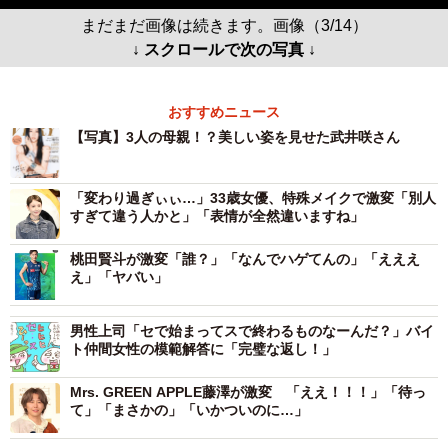
まだまだ画像は続きます。画像（3/14）
↓ スクロールで次の写真 ↓
おすすめニュース
【写真】3人の母親！？美しい姿を見せた武井咲さん
「変わり過ぎぃぃ…」33歳女優、特殊メイクで激変「別人
すぎて違う人かと」「表情が全然違いますね」
桃田賢斗が激変「誰？」「なんでハゲてんの」「えええ
え」「ヤバい」
男性上司「セで始まってスで終わるものなーんだ？」バイ
ト仲間女性の模範解答に「完璧な返し！」
Mrs. GREEN APPLE藤澤が激変 「ええ！！！」「待っ
て」「まさかの」「いかついのに…」