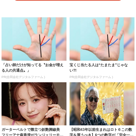
「占い師だけが知ってる〝お金が増え
宝くじ当たる人は“たまたま”じゃな
る人の共通点〟」
い?!
PR(合同会社デジタルファーム )
PR(合同会社デジタルファーム )
ガーターベルトで際立つ妖艶脚線美
【昭和43年以前生まれはロト６この数
フリーアナ森香澄がランジェリーモデ
字を買うべき】6つの数字が「完全一