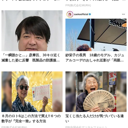
ルに ｢PE...
致」する方...
PR(株式会社MURA)
「一瞬誰かと…」彦摩呂、30キロ近く
紗栄子の長男 18歳のモデル、カジュ
減量した姿に反響 既製品の防護服が
アルコーデのおしゃれ近影が「両親の
着られると...
いいとこ取...
８月のロト6はこの方法で買え!!６つの
宝くじ当たる人だけが気づいている違
数字が『完全一致』する方法
い
PR(株式会社MURA)
PR(合同会社デジタルファーム )