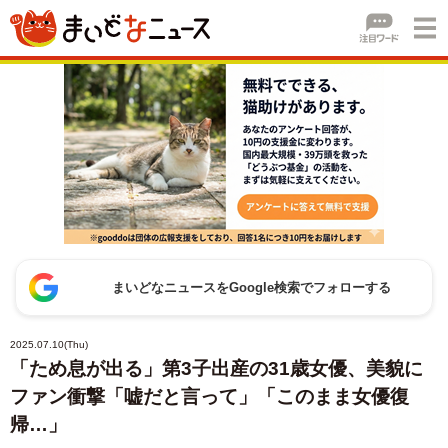
まいどなニュースをGoogle検索でフォローする
2025.07.10(Thu)
「ため息が出る」第3子出産の31歳女優、美貌に
ファン衝撃「嘘だと言って」「このまま女優復
帰…」