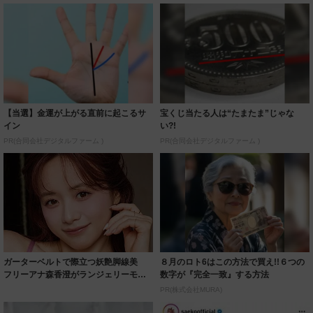
【当選】金運が上がる直前に起こるサ
宝くじ当たる人は“たまたま”じゃな
イン
い?!
PR(合同会社デジタルファーム )
PR(合同会社デジタルファーム )
ガーターベルトで際立つ妖艶脚線美
８月のロト6はこの方法で買え!!６つの
フリーアナ森香澄がランジェリーモデ
数字が『完全一致』する方法
ルに ｢PE...
PR(株式会社MURA)