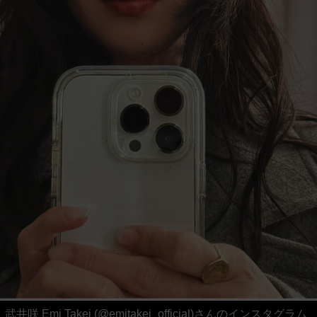
武井咲 Emi Takei (@emitakei_official)さんのインスタグラム