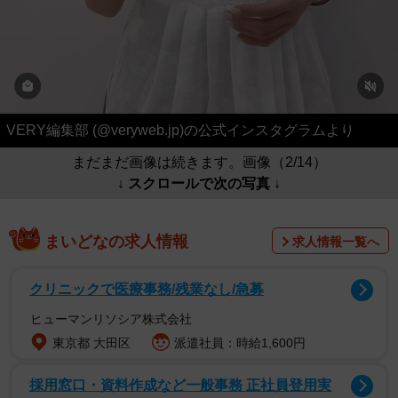
VERY編集部 (@veryweb.jp)の公式インスタグラムより
まだまだ画像は続きます。画像（2/14）
↓ スクロールで次の写真 ↓
まいどなの求人情報
求人情報一覧へ
クリニックで医療事務/残業なし/急募
ヒューマンリソシア株式会社
東京都 大田区
派遣社員：時給1,600円
採用窓口・資料作成など一般事務 正社員登用実