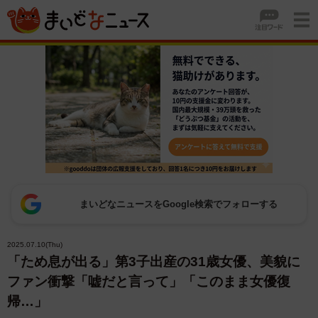
まいどなニュースをGoogle検索でフォローする
2025.07.10(Thu)
「ため息が出る」第3子出産の31歳女優、美貌に
ファン衝撃「嘘だと言って」「このまま女優復
帰…」