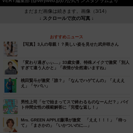
VERY編集部 (@veryweb.jp)の公式インスタグラムより
まだまだ画像は続きます。画像（3/14）
↓ スクロールで次の写真 ↓
おすすめニュース
【写真】3人の母親！？美しい姿を見せた武井咲さん
「変わり過ぎぃぃ…」33歳女優、特殊メイクで激変「別人
すぎて違う人かと」「表情が全然違いますね」
桃田賢斗が激変「誰？」「なんでハゲてんの」「えええ
え」「ヤバい」
男性上司「セで始まってスで終わるものなーんだ？」バイ
ト仲間女性の模範解答に「完璧な返し！」
Mrs. GREEN APPLE藤澤が激変 「ええ！！！」「待っ
て」「まさかの」「いかついのに…」