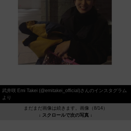
武井咲 Emi Takei (@emitakei_official)さんのインスタグラム
より
まだまだ画像は続きます。画像（8/14）
↓ スクロールで次の写真 ↓