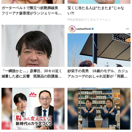
ガーターベルトで際立つ妖艶脚線美
宝くじ当たる人は“たまたま”じゃな
フリーアナ森香澄がランジェリーモデ
い?!
ルに ｢PE...
PR(合同会社デジタルファーム )
「一瞬誰かと…」彦摩呂、30キロ近く
紗栄子の長男 18歳のモデル、カジュ
減量した姿に反響 既製品の防護服が
アルコーデのおしゃれ近影が「両親の
着られると...
いいとこ取...