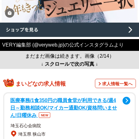
VERY編集部 (@veryweb.jp)の公式インスタグラムより
まだまだ画像は続きます。画像（2/14）
↓ スクロールで次の写真 ↓
まいどなの求人情報
求人情報一覧へ
医療事務/1食350円の職員食堂が利用できる/週4
日～勤務相談OK/マイカー通勤OK/資格問いませ
ん!日曜休み
NEW
埼玉石心会病院
埼玉県 狭山市