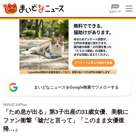
まいどなニュースをGoogle検索でフォローする
2025.07.10(Thu)
「ため息が出る」第3子出産の31歳女優、美貌に
ファン衝撃「嘘だと言って」「このまま女優復
帰…」