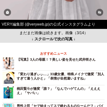
VERY編集部 (@veryweb.jp)の公式インスタグラムより
まだまだ画像は続きます。画像（3/14）
↓ スクロールで次の写真 ↓
おすすめニュース
【写真】3人の母親！？美しい姿を見せた武井咲さん
「変わり過ぎぃぃ…」33歳女優、特殊メイクで激変「別人
すぎて違う人かと」「表情が全然違いますね」
桃田賢斗が激変「誰？」「なんでハゲてんの」「えええ
え」「ヤバい」
男性上司「セで始まってスで終わるものなーんだ？」バイ