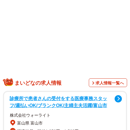
1/2
まいどなの求人情報
求人情報一覧へ
宇治橋西詰にある紫式部像。大河ドラマ「光る君へ」の終了後も多くの
観光客が訪れている（宇治市宇治）
診療所で患者さんの受付をする医療事務スタッ
フ/週払いOK/ブランクOK/主婦主夫活躍/富山市
株式会社ウォーライト
富山県 富山市