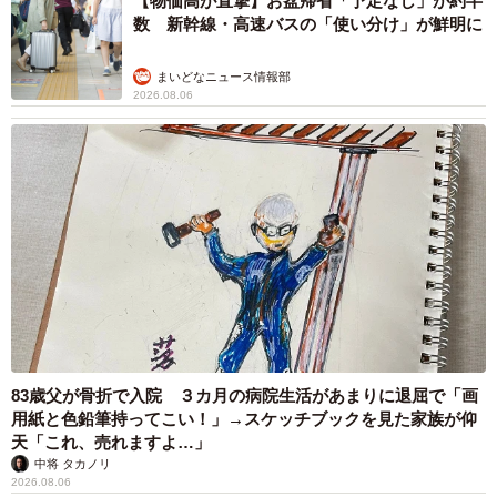
【物価高が直撃】お盆帰省「予定なし」が約半
数 新幹線・高速バスの「使い分け」が鮮明に
まいどなニュース情報部
2026.08.06
83歳父が骨折で入院 ３カ月の病院生活があまりに退屈で「画
用紙と色鉛筆持ってこい！」→スケッチブックを見た家族が仰
天「これ、売れますよ…」
中将 タカノリ
2026.08.06