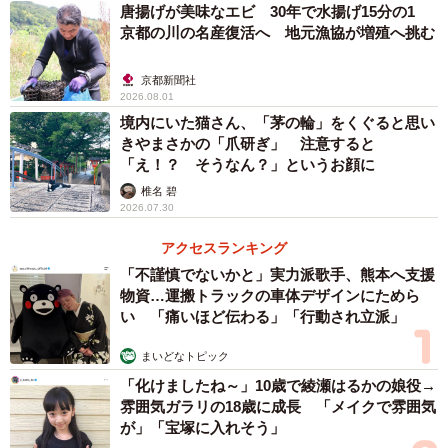
指標を掲げる。繰り返し訪れるリピーターを確保しつつ、
唐揚げが美味なエビ 30年で水揚げ15分の1
さらには「住んでみたい」と思ってもらい、定住人口の増
京都の川の名産復活へ 地元漁協が増殖へ挑む
加を視野に入れているからだ。
京都新聞社
2026.08.01
指標の達成に向け、市は宇治観光をPRするプロモーショ
境内にいた猫さん、「茅の輪」をくぐると思い
ンの重要性を強調する。「宇治への関心が高まっている
きやまさかの「爪研ぎ」 注意すると
「え！？ そうなん？」というお顔に
今、歴史や文化の魅力を伝えるため、SNSなどによる発信
を強化する」（同課）と力を込める。
椎名 碧
2026.07.30
ただ、課題もある。
アクセスランキング
「不謹慎でないかと」実力派歌手、熊本へ支援
物資…運搬トラックの車体デザインにためら
一つは街ぐるみの連携だ。市はドラマを契機に紫式部と
い 「痛いほど伝わる」「行動され立派」
のゆかりをPRする手法を協議するプラットフォームを立ち
上げたが、参加した民間事業者から「（市内で）一体感の
まいどなトピック
あるプロモーションができていれば、より効果的な広報が
「化けましたね～」10歳で綾瀬はるかの娘役→
雰囲気ガラリの18歳に成長 「メイクで雰囲気
できた」と反省点が指摘された。
が」「宝塚に入れそう」