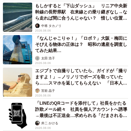
もしかすると「下山ダッシュ」 リニア中央新
幹線の長野県駅 在来線との乗り継ぎなし→な
ら走れば間に合うんじゃない？ 惜しい位置関
係が反響
中将 タカノリ
2026.08.06
「なんじゃこりゃ！」「ロボ？」大阪・梅田に
そびえる物体の正体は？ 昭和の遺産を調査し
てみた結果…
太田 浩子
2026.08.06
エジプトで自撮りしていたら、ガイドが「撮り
ますよ！」→ノリノリでポーズを取っていた
ら……スマホを返してもらえない 「日本人は
カモ代表かも」「私は6時間で3万円払った」
宮前 晶子
2026.08.06
「LINEのQRコードを添付して」社長をかたる
詐欺メール続々 社員を個人アカウントへ誘導
→最後は不正送金…求められる「だまされる前
提」の対策
井二 かける
2026.08.06