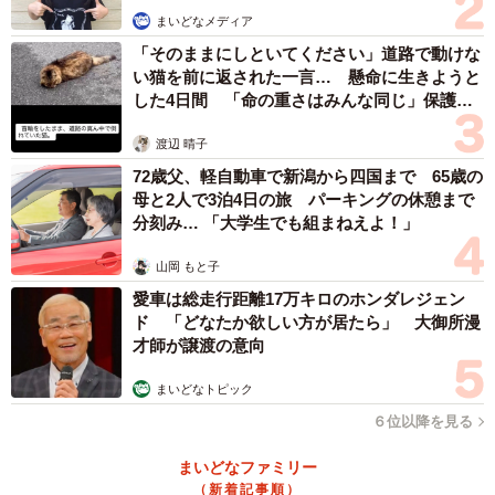
また宇治を発信するコンテンツである抹茶の需要が高ま
まいどなメディア
り、供給が追いついていない。ある茶商は「今は積極的に
「そのままにしといてください」道路で動けな
観光客に抹茶を宣伝するのは避けてほしい」と打ち明け
い猫を前に返された一言… 懸命に生きようと
した4日間 「命の重さはみんな同じ」保護団
る。
体代表の訴え
渡辺 晴子
さらに観光の玄関口として京阪宇治駅前に整備した「お
72歳父、軽自動車で新潟から四国まで 65歳の
茶と宇治のまち歴史公園」（莵道）の来場者数が思うよう
母と2人で3泊4日の旅 パーキングの休憩まで
分刻み… 「大学生でも組まねえよ！」
に伸びず、機能を生かしきれていない。地域では観光客に
よるごみのポイ捨ての問題が浮上している。
山岡 もと子
愛車は総走行距離17万キロのホンダレジェン
今年に入ってからも訪日客の増加で宇治観光は好調が続
ド 「どなたか欲しい方が居たら」 大御所漫
才師が譲渡の意向
く。課題に向き合いつつ、昨年の特需を一過性にせず、今
後にどうつなげるかが問われている。
まいどなトピック
６位以降を見る
まいどなファミリー
（新着記事順）