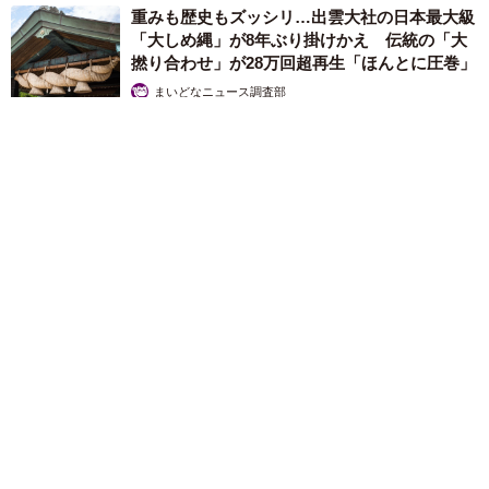
重みも歴史もズッシリ…出雲大社の日本最大級
「大しめ縄」が8年ぶり掛けかえ 伝統の「大
撚り合わせ」が28万回超再生「ほんとに圧巻」
まいどなニュース調査部
2026.08.06
「これ全部長野県」海外のような絶景ショットに感動と反響
「離れてからいいところだったんだって気づいた」
行橋 友