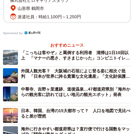
株式会社ヒロキャリアスタッフ
山形県 鶴岡市
派遣社員：時給1,100円～1,250円
Sponsored by
おすすめニュース
「こっちは客やぞ」と罵倒する利用者 清掃は1日10回以
上 「マナーの悪さ、すさまじかった」コンビニトイレを
変えたもの
外国人観光客？ 大阪城の石垣によじ登る姿に相次ぐ批
判 「日本が世界に誇る貴重な文化遺産」「文化財保護の
2/2
ため絶対に登らないで」と城側は呼びかけも…
中尊寺、吉野ヶ里遺跡、道後温泉…47都道府県別「海外か
【資料写真】ニンテンドーミュージアム（宇治市小倉町）
らの観光客に訪れてほしい地元の観光スポット」発表
観光入込客数は、前年比24・9％アップの614万5千人を
日本、韓国、台湾の15大都市って？ 人口を地図で見比べ
記録。83年に統計を取り始めて以降、最多だった2019年の
ると差が歴然
559万8千人を大きく上回った。
海外に行きやすい都道府県は？直行便で行ける国数をマッ