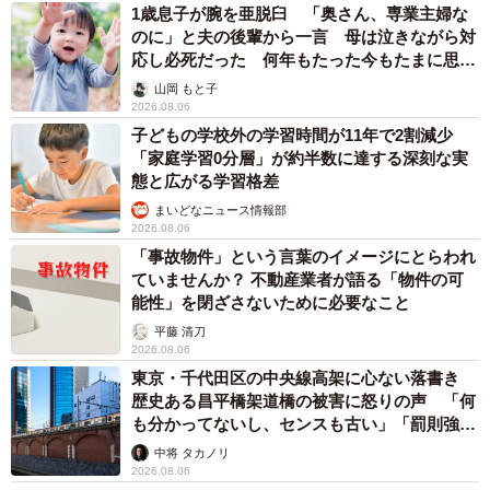
1歳息子が腕を亜脱臼 「奥さん、専業主婦な
のに」と夫の後輩から一言 母は泣きながら対
応し必死だった 何年もたった今もたまに思い
出し…
山岡 もと子
2026.08.06
子どもの学校外の学習時間が11年で2割減少
「家庭学習0分層」が約半数に達する深刻な実
態と広がる学習格差
まいどなニュース情報部
2026.08.06
「事故物件」という言葉のイメージにとらわれ
ていませんか？ 不動産業者が語る「物件の可
能性」を閉ざさないために必要なこと
平藤 清刀
2026.08.06
東京・千代田区の中央線高架に心ない落書き
歴史ある昌平橋架道橋の被害に怒りの声 「何
も分かってないし、センスも古い」「罰則強化
して」
中将 タカノリ
2026.08.06