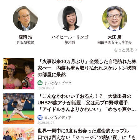
森岡 浩
ハイヒール・リンゴ
大江 篤
姓氏研究家
漫才師
園田学園女子大学学長
もっと見る
「火事以来10カ月ぶり」全焼した自宅訪れた林
家ぺー 内装も壁も取り払われスケルトン状態
の部屋に呆然
まいどなトピック
2026.08.07
「こんなかわいい子おるん！？」大阪出身の
UHB26歳アナが話題…父は元プロ野球選手
「アイドルさんよりかわいい」「めちゃ爽や
か」
まいどなメディア
2026.08.07
世界一周中に3度も出会った運命的カップル
口では言えない「ジョージアの熱い夜」に「も