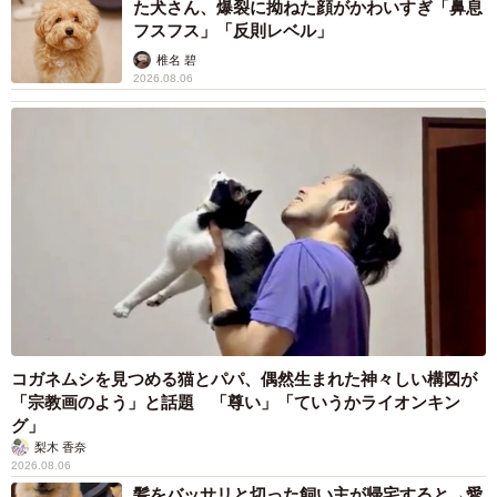
た犬さん、爆裂に拗ねた顔がかわいすぎ「鼻息
フスフス」「反則レベル」
椎名 碧
2026.08.06
コガネムシを見つめる猫とパパ、偶然生まれた神々しい構図が
「宗教画のよう」と話題 「尊い」「ていうかライオンキン
グ」
梨木 香奈
2026.08.06
髪をバッサリと切った飼い主が帰宅すると→愛