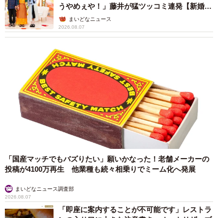
うやめぇや！」藤井が猛ツッコミ連発【新婚さ
ん】
まいどなニュース
2026.08.07
「国産マッチでもバズりたい」願いかなった！老舗メーカーの
投稿が4100万再生 他業種も続々相乗りでミーム化へ発展
まいどなニュース調査部
2026.08.07
「即座に案内することが不可能です」レストラ