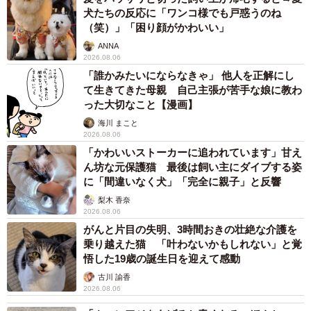
犬たちの反応に「ワンコ様でも戸惑うのね
（笑）」「困り顔がかわいい」
ANNA
2026.08.06
「誰かみたいにならなきゃ」 他人を正解にし
て生きてきた母親 自己主張が苦手な娘に教わ
った大切なこと【漫画】
海川 まこと
2026.08.06
「かわいいストーカーに追われています」甘え
ん坊な元保護猫 最後は飼い主にダイブする姿
に「間違いなく犬」「完全に親子」と反響
梨木 香奈
2026.08.06
がんと片目の失明、3時間おきの壮絶な介護を
乗り越えた猫 「叶わないかもしれない」と覚
悟した19歳の誕生日を迎えて感動
古川 諭香
2026.08.06