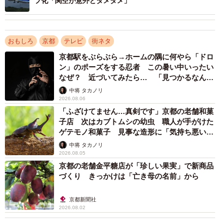
プ化「関空が意外とダメダメ」
経済効果もあった。昨年11月の調査（速報値）による
と、1人当たりの観光消費額は日本人が6583円で、16年と
比べ6割増加。訪日客（インバウンド）は1万8974円で3倍
おもしろ
京都
テレビ
街ネタ
増に飛躍した。
京都駅をぶらぶら→ホームの隅に何やら「ドロ
ン」のポーズをする忍者 この暑い中いったい
訪日客に関しては近年、海外で過熱する抹茶ブームが重
なぜ？ 近づいてみたら… 「見つかるなんて
なった。茶席を体験できる市営茶室「対鳳庵」（宇治）で
未熟」
中将 タカノリ
2026.08.06
は訪日客が利用者の7割を占め、「『モノ消費』だけでな
「ふざけてません…真剣です」京都の老舗和菓
く、体験型の『コト消費』の人気も高い」（同課）とい
子店 次はカブトムシの幼虫 職人が手がけた
う。
ゲテモノ和菓子 見事な造形に「気持ち悪いく
らいリアル」
中将 タカノリ
今後も観光客の受け入れを拡大していくのか－。だが、
2026.08.05
京都の老舗金平糖店が「珍しい果実」で新商品
市は具体的な数値目標を設定していない。
づくり きっかけは「亡き母の名前」から
代わりに、第2期観光振興計画（23～33年度）では「観
京都新聞社
光客の満足度85％以上」や「リピーター率70％」といった
2026.08.02