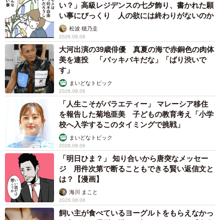
い？」高級レジデンスの七夕飾り、書かれた願
い事にびっくり 人の欲には終わりがないのか
松波 穂乃圭
2026.08.06
大河出演の39歳俳優 真夏の海で赤銅色の肉体
美を連投 「バッキバキだな」「ばり渋いで
す」
まいどなトピック
2026.08.06
「人生こそがバラエティー」 マレーシア移住
を報告した菊地亜美 子どもの教育考え「小学
校へ入学するこのタイミングで挑戦」
まいどなトピック
2026.08.06
「明日ひま？」 知り合いから唐突なメッセー
ジ 用件次第で断ることもできる賢い返信文と
は？【漫画】
海川 まこと
2026.08.06
飼い主が食べているヨーグルトをもらえなかっ