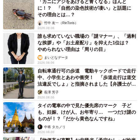
「カニにアジをあげると青くなる」ほんと
に！？ 「自然の染色技術が凄い」と話題に
その理由とは…？
竹中 友一（RinToris）
2026.08.06
誰も求めていない職場の「謎マナー」、「過剰
な挨拶」や「お土産配り」を抑えた1位は？
やめられない理由は「周りの目」
まいどなデータ
2026.08.06
自転車通行可の歩道 電動キックボードで走行
中、小学生とあわや衝突！ 「歩道走行は道交
法違反でしょ」と指摘されました【弁護士が解
説】
長澤 芳子
2026.08.06
タイの電車の中で見た優先席のマーク 子ど
も、妊娠、けが人、お年寄り… 一つだけ謎の
ものが！？「だから黄色なんですね」
中将 タカノリ
2026.08.06