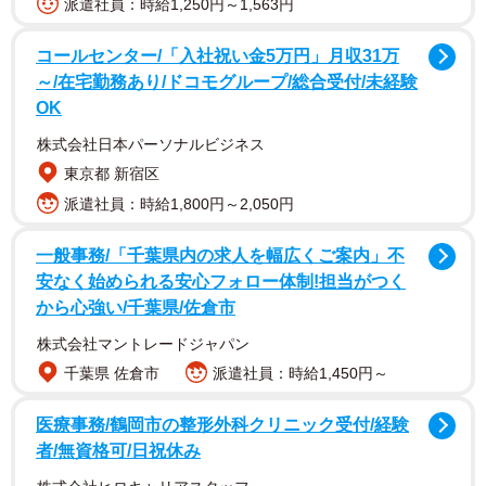
派遣社員：時給1,250円～1,563円
コールセンター/「入社祝い金5万円」月収31万
～/在宅勤務あり/ドコモグループ/総合受付/未経験
OK
株式会社日本パーソナルビジネス
東京都 新宿区
市観光振興課によると、ドラマを機に企画した源氏の連
派遣社員：時給1,800円～2,050円
続講座や寺院の非公開文化財の特別公開なども盛況だっ
一般事務/「千葉県内の求人を幅広くご案内」不
た。担当者は「幅広い人が宇治に興味を持つきっかけにな
安なく始められる安心フォロー体制!担当がつく
った」と手応えを語る。
から心強い/千葉県/佐倉市
株式会社マントレードジャパン
ドラマに限らず、昨年は世界的なゲーム機メーカー・任
千葉県 佐倉市
派遣社員：時給1,450円～
天堂の展示体験施設「ニンテンドーミュージアム」（小倉
町）が10月にオープン。同月に萬福寺（五ケ庄）の国宝指
医療事務/鶴岡市の整形外科クリニック受付/経験
定も発表され、宇治にとって観光特需に沸いた1年となっ
者/無資格可/日祝休み
た。