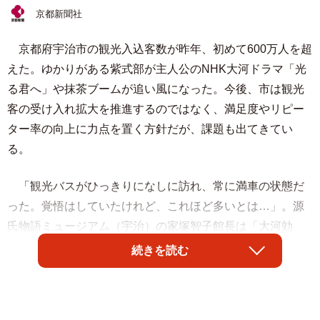
京都新聞社
京都府宇治市の観光入込客数が昨年、初めて600万人を超
えた。ゆかりがある紫式部が主人公のNHK大河ドラマ「光
る君へ」や抹茶ブームが追い風になった。今後、市は観光
客の受け入れ拡大を推進するのではなく、満足度やリピー
ター率の向上に力点を置く方針だが、課題も出てきてい
る。
「観光バスがひっきりになしに訪れ、常に満車の状態だ
った。覚悟はしていたけれど、これほど多いとは…」。源
氏物語ミュージアム（宇治）の家塚智子館長は「大河効
果」を振り返る。昨年の来館者数（無料ゾーンを含む）は
続きを読む
前年の3倍の27万9494人で、1998年の開館以来最多となっ
た。