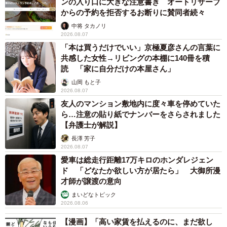
ンの入り口に大きな注意書き オートリザーブ
からの予約を拒否するお断りに賛同者続々
中将 タカノリ
2026.08.07
「本は買うだけでいい」京極夏彦さんの言葉に
共感した女性→リビングの本棚に140冊を積
読 「家に自分だけの本屋さん」
山岡 もと子
2026.08.07
友人のマンション敷地内に度々車を停めていた
ら…注意の貼り紙でナンバーをさらされました
【弁護士が解説】
長澤 芳子
2026.08.07
愛車は総走行距離17万キロのホンダレジェン
ド 「どなたか欲しい方が居たら」 大御所漫
才師が譲渡の意向
まいどなトピック
2026.08.06
【漫画】「高い家賃を払えるのに、まだ欲し