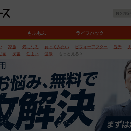
もふもふ
ライフハック
い
家族
気になる
買ってみたい
ビフォーアフター
観光
動画
災害
住まい
健康
もっと見る