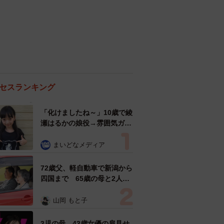
セスランキング
「化けましたね～」10歳で綾
瀬はるかの娘役→雰囲気ガラ
リの18歳に成長 「メイクで
雰囲気が」「宝塚に入れそ
まいどなメディア
う」
72歳父、軽自動車で新潟から
四国まで 65歳の母と2人で
3泊4日の旅 パーキングの休
憩まで分刻み… 「大学生で
山岡 もと子
も組まねえよ！」
3児の母 43歳女優の肩見せ