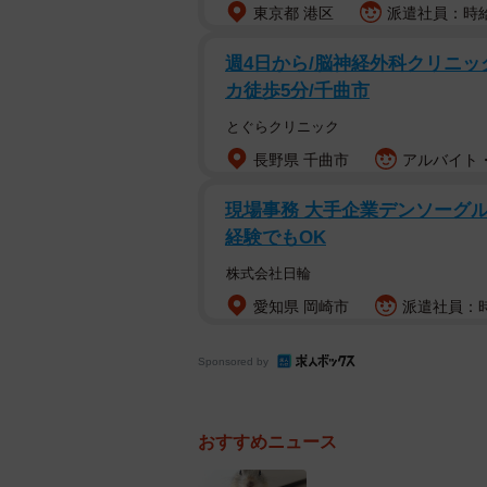
東京都 港区
派遣社員：時給1
週4日から/脳神経外科クリニッ
カ徒歩5分/千曲市
とぐらクリニック
長野県 千曲市
アルバイト・
現場事務 大手企業デンソーグル
経験でもOK
株式会社日輪
愛知県 岡崎市
派遣社員：時
Sponsored by
おすすめニュース