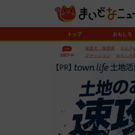
ニ
トップ
おもしろ
ュ
ー
保護犬・保護猫
かんさ
ス
一
ファッション
おもしろ
覧