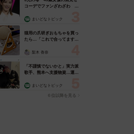
コーデでファンざわざわ
「色っぽすぎて思わず二度
見」「むっかしからずっと可
まいどなトピック
愛い」
猫用の爪研ぎおもちゃを買っ
たら…「これで合ってます
か？」予想外の使い方が大反
響 「100点満点」「かわい
梨木 香奈
いからよし！」
「不謹慎でないかと」実力派
歌手、熊本へ支援物資…運搬
トラックの車体デザインにた
めらい 「痛いほど伝わる」
まいどなトピック
「行動され立派」
６位以降を見る