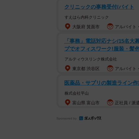
クリニックの事務受付/バイト
すえはら内科クリニック
大阪府 箕面市
アルバイト・
「事務」電話対応ナシ/15名大
プでオフィスワーク!服装・髪
アルティウスリンク株式会社
東京都 渋谷区
アルバイト・
医薬品・サプリの製造ライン作業
株式会社平山
富山県 富山市
正社員 / 派
Sponsored by