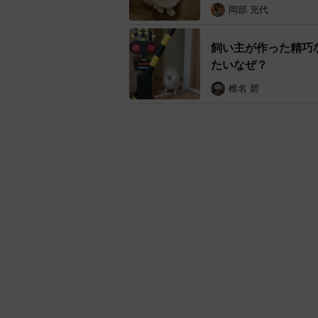
岡部 充代
飼い主が作った精巧
たいなぜ？
椎名 碧