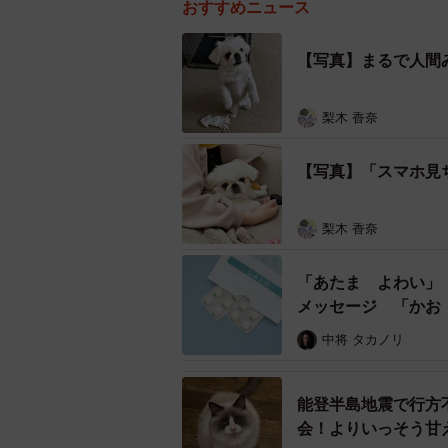
おすすめニュース
【写真】まるで人間
梨木 香奈
【写真】「スマホ見
梨木 香奈
「あたま よわい」
メッセージ 「かお
中将 タカノリ
能登半島地震で行方
会！よりいっそう甘