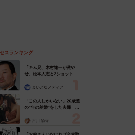
セスランキング
「キム兄」木村祐一が激や
せ、松本人志と2ショット
「一瞬、分からなかったわ」
「テキヤの兄さん」
まいどなメディア
「この人しかいない」26歳差
の“年の差婚”をした夫婦 出
会いは？反対する声はなかっ
た？ 今の思いを聞いた
古川 諭香
「お前さえいなければ金賞取