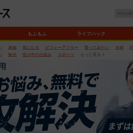
もふもふ
ライフハック
い
家族
気になる
ビフォーアフター
買ってみたい
夫婦
ン
観光
世の中の仕組み
スポーツ
もっと見る