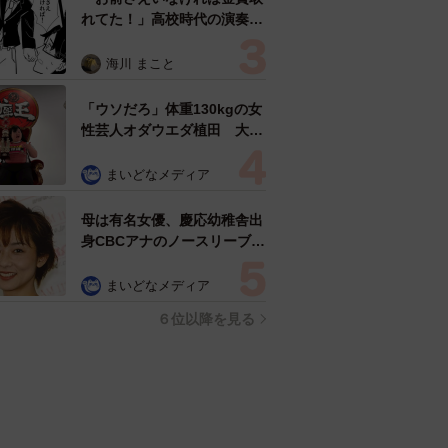
れてた！」高校時代の演奏会
がトラウマ……責められた学
生は楽器修理職人に 10年後
海川 まこと
再会した因縁の相手から思わ
ぬ申し出【漫画】
「ウソだろ」体重130kgの女
性芸人オダウエダ植田 大学
時代のほっそり姿に「マジ
で」
まいどなメディア
母は有名女優、慶応幼稚舎出
身CBCアナのノースリーブ姿
「育ちの良さが表情に表れて
る」「天使の笑顔」
まいどなメディア
６位以降を見る