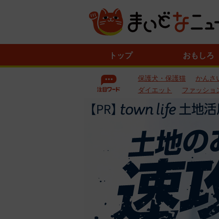
ニ
トップ
おもしろ
ュ
ー
保護犬・保護猫
かんさ
ス
一
ダイエット
ファッショ
覧