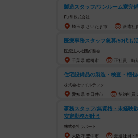
製造スタッフ/ワンルーム寮完備/
Fulfill株式会社
埼玉県 さいたま市
派遣社員
医療事務スタッフ急募/50代も
医療法人社団好整会
千葉県 船橋市
正社員：時給1
住宅設備品の製造・検査・梱包/
株式会社ウイルテック
愛知県 春日井市
契約社員：
事務スタッフ/無資格・未経験歓
安定勤務が叶う
株式会社ラポート
大阪府 豊中市
派遣社員：時