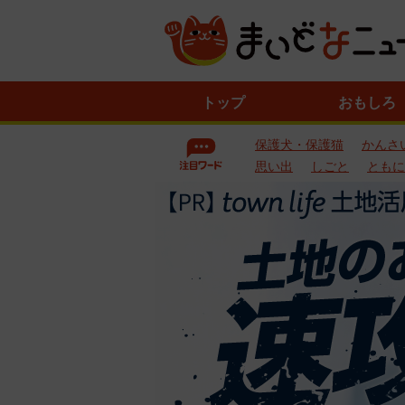
ニ
トップ
おもしろ
ュ
ー
保護犬・保護猫
かんさ
ス
一
思い出
しごと
ともに
覧