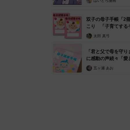
はいどろ漫画
双子の母子手帳「2
こり 「子育てする
太田 真弓
「君と父で母を守り
に感動の声続々「愛
五ヶ瀬 あお