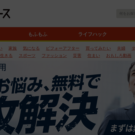
もふもふ
ライフハック
い
家族
気になる
ビフォーアフター
買ってみたい
夫婦
生きる
スポーツ
ファッション
災害
住まい
おもしろ動画