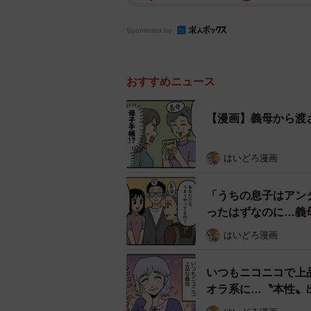
Sponsored by
おすすめニュース
【漫画】義母から渡
はいどろ漫画
「うちの息子はアン
ったはずなのに…義
はいどろ漫画
いつもニコニコで上
オラ系に…〝本性〟