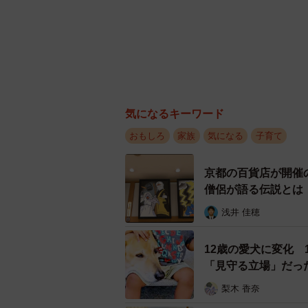
気になるキーワード
おもしろ
家族
気になる
子育て
京都の百貨店が開催
僧侶が語る伝説とは
浅井 佳穂
12歳の愛犬に変化
「見守る立場」だっ
梨木 香奈