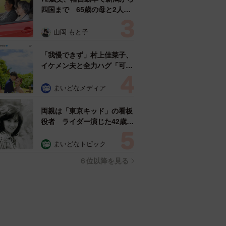
四国まで 65歳の母と2人で
3泊4日の旅 パーキングの休
憩まで分刻み… 「大学生で
山岡 もと子
も組まねえよ！」
「我慢できず」村上佳菜子、
イケメン夫と全力ハグ「可愛
いふたり」「素敵なご夫婦」
まいどなメディア
両親は「東京キッド」の看板
役者 ライダー演じた42歳元
俳優が再婚妻との「ウエディ
ングフォト」計画を明言
まいどなトピック
「センスあるカメラマン求
６位以降を見る
む」