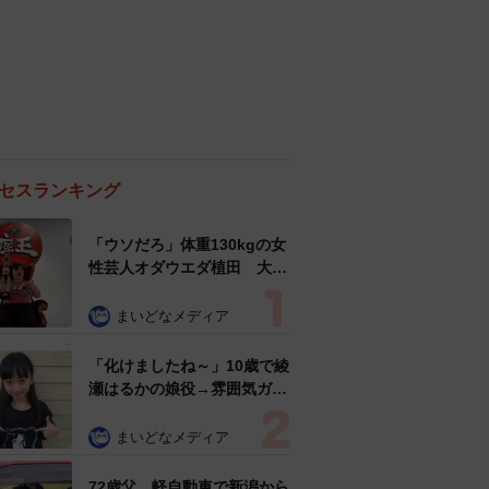
セスランキング
「ウソだろ」体重130kgの女
性芸人オダウエダ植田 大学
時代のほっそり姿に「マジ
で」
まいどなメディア
「化けましたね～」10歳で綾
瀬はるかの娘役→雰囲気ガラ
リの18歳に成長 「メイクで
雰囲気が」「宝塚に入れそ
まいどなメディア
う」
72歳父、軽自動車で新潟から