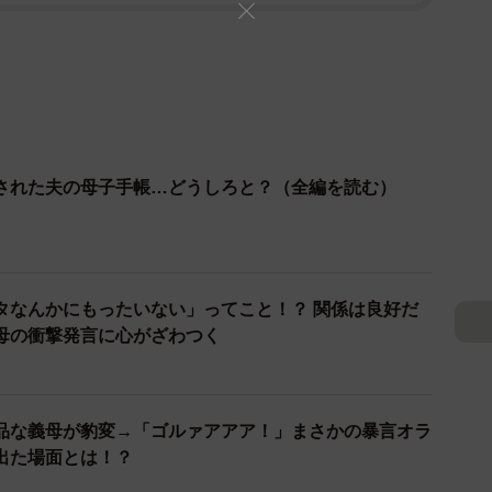
された夫の母子手帳…どうしろと？（全編を読む）
タなんかにもったいない」ってこと！？ 関係は良好だ
母の衝撃発言に心がざわつく
品な義母が豹変→「ゴルァアアア！」まさかの暴言オラ
出た場面とは！？